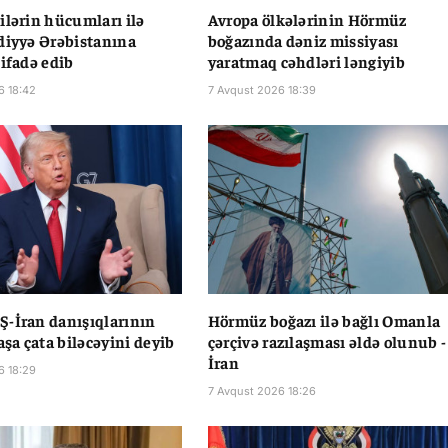
ilərin hücumları ilə
Avropa ölkələrinin Hörmüz
diyyə Ərəbistanına
boğazında dəniz missiyası
 ifadə edib
yaratmaq cəhdləri ləngiyib
6 18:42
7 Avqust 2026 18:39
-İran danışıqlarının
Hörmüz boğazı ilə bağlı Omanla
aşa çata biləcəyini deyib
çərçivə razılaşması əldə olunub -
İran
6 18:29
7 Avqust 2026 18:26