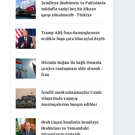
Səudiyyə Ərəbistanı və Pakistanla
müdafiə sazişi heç bir ölkəyə
qarşı yönəlməyib - Türkiyə
Tramp ABŞ-İran danışıqlarının
tezliklə başa çata biləcəyini deyib
Hörmüz boğazı ilə bağlı Omanla
çərçivə razılaşması əldə olunub -
İran
İsrailli məskunlaşmaçılar Cenin
vilayətində yaşayış
məntəqələrinə basqın ediblər
Ərəb Liqası husilərin Səudiyyə
Ərəbistanı və Yəməndəki
hücumlarını pisləyib