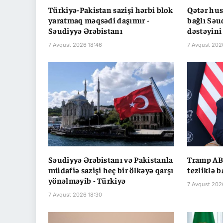
Türkiyə-Pakistan sazişi hərbi blok
Qətər hus
yaratmaq məqsədi daşımır -
bağlı Səu
Səudiyyə Ərəbistanı
dəstəyini
7 Avqust 2026 18:46
7 Avqust 202
Səudiyyə Ərəbistanı və Pakistanla
Tramp ABŞ
müdafiə sazişi heç bir ölkəyə qarşı
tezliklə b
yönəlməyib - Türkiyə
7 Avqust 202
7 Avqust 2026 18:30