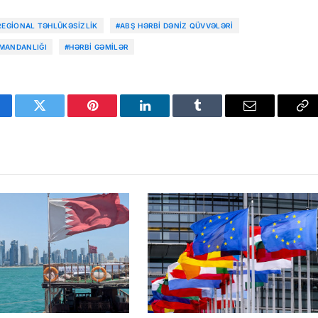
REGIONAL TƏHLÜKƏSIZLIK
#ABŞ HƏRBI DƏNIZ QÜVVƏLƏRI
MANDANLIĞI
#HƏRBI GƏMILƏR
cebook
Twitter
Pinterest
LinkedIn
Tumblr
Email
Co
Li