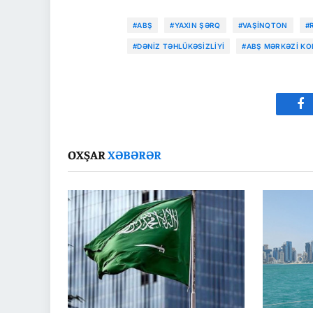
#ABŞ
#YAXIN ŞƏRQ
#VAŞINQTON
#
#DƏNIZ TƏHLÜKƏSIZLIYI
#ABŞ MƏRKƏZI KO
Fa
OXŞAR
XƏBƏRƏR