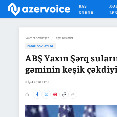
BAŞ
XƏ
XƏBƏR
LE
Voice of Azerbaijan
/
Digər Dövlətlər
DIGƏR DÖVLƏTLƏR
ABŞ Yaxın Şərq suları
gəminin keşik çəkdiyi
8 İyul 2026 21:53