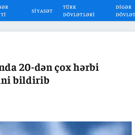
BƏR
TÜRK
DIGƏR
SIYASƏT
NTI
DÖVLƏTLƏRI
DÖVLƏ
nda 20-dən çox hərbi
ni bildirib