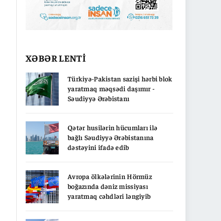
XƏBƏR LENTİ
Türkiyə-Pakistan sazişi hərbi blok
yaratmaq məqsədi daşımır -
Səudiyyə Ərəbistanı
Qətər husilərin hücumları ilə
bağlı Səudiyyə Ərəbistanına
dəstəyini ifadə edib
Avropa ölkələrinin Hörmüz
boğazında dəniz missiyası
yaratmaq cəhdləri ləngiyib