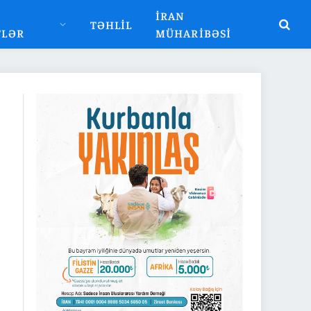
İRAN
TƏHLIL
TLƏR
MÜHARIBƏSI