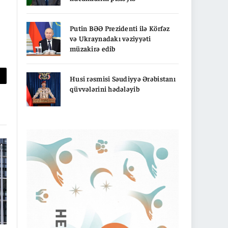
Putin BƏƏ Prezidenti ilə Körfəz
və Ukraynadakı vəziyyəti
müzakirə edib
Husi rəsmisi Səudiyyə Ərəbistanı
py
qüvvələrini hədələyib
nk