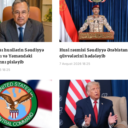
sı husilərin Səudiyyə
Husi rəsmisi Səudiyyə Ərəbistan
nı və Yəməndəki
qüvvələrini hədələyib
nı pisləyib
7 Avqust 2026 18:25
6 18:25