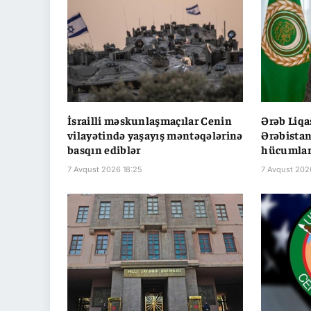
İsrailli məskunlaşmaçılar Cenin
Ərəb Liqa
vilayətində yaşayış məntəqələrinə
Ərəbista
basqın ediblər
hücumları
7 Avqust 2026 18:25
7 Avqust 202