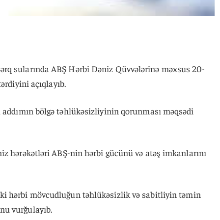
ərq sularında ABŞ Hərbi Dəniz Qüvvələrinə məxsus 20-
ərdiyini açıqlayıb.
u addımın bölgə təhlükəsizliyinin qorunması məqsədi
iz hərəkətləri ABŞ-nin hərbi gücünü və atəş imkanlarını
i hərbi mövcudluğun təhlükəsizlik və sabitliyin təmin
nu vurğulayıb.