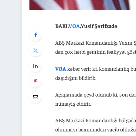
BAKI,
VOA
,Yusif Şərifzadə
ABŞ Mərkəzi Komandanlığı Yaxın Ş
dən çox hərbi gəminin fəaliyyət göst
VOA
xəbər verir ki, komandanlıq b
daşıdığını bildirib.
Açıqlamada qeyd olunub ki, son dən
nümayiş etdirir.
ABŞ Mərkəzi Komandanlığı bölgədək
olunması baxımından vacib olduğu