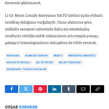
dərəcədə güclənəcək.
Li Ce Myon Cənubi Koreyanın NATO üzvləri üçün etibarlı
tərəfdaş olduğunu vurğulayıb. Onun sözlərinə görə,
müdafiə sənayesi sahəsində daha sıx əməkdaşlıq
tərəflərin təhlükəsizlik imkanlarını artırmaqla yanaşı,
qabaqcıl texnologiyaların inkişafına da töhfə verəcək.
#ANKARA
#CƏNUBI KOREYA
#NATO
#MÜDAFIƏ SƏNAYESI
#SILAH ISTEHSALI
#LI CE MYON
#ELMI-TƏDQIQAT
#QABAQCIL TEXNOLOGIYALAR
Facebook
Twitter
Pinterest
LinkedIn
Tumblr
Email
Copy
Link
OXŞAR
XƏBƏRƏR