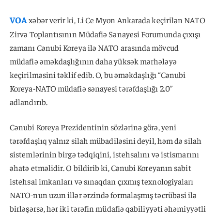
VOA
xəbər verir ki, Li Ce Myon Ankarada keçirilən NATO
Zirvə Toplantısının Müdafiə Sənayesi Forumunda çıxışı
zamanı Cənubi Koreya ilə NATO arasında mövcud
müdafiə əməkdaşlığının daha yüksək mərhələyə
keçirilməsini təklif edib. O, bu əməkdaşlığı “Cənubi
Koreya-NATO müdafiə sənayesi tərəfdaşlığı 2.0”
adlandırıb.
Cənubi Koreya Prezidentinin sözlərinə görə, yeni
tərəfdaşlıq yalnız silah mübadiləsini deyil, həm də silah
sistemlərinin birgə tədqiqini, istehsalını və istismarını
əhatə etməlidir. O bildirib ki, Cənubi Koreyanın sabit
istehsal imkanları və sınaqdan çıxmış texnologiyaları
NATO-nun uzun illər ərzində formalaşmış təcrübəsi ilə
birləşərsə, hər iki tərəfin müdafiə qabiliyyəti əhəmiyyətli