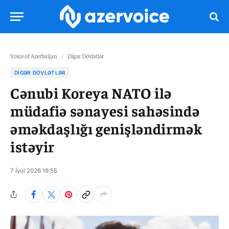
Voice of Azerbaijan
/
Digər Dövlətlər
DIGƏR DÖVLƏTLƏR
Cənubi Koreya NATO ilə
müdafiə sənayesi sahəsində
əməkdaşlığı genişləndirmək
istəyir
7 İyul 2026 19:55