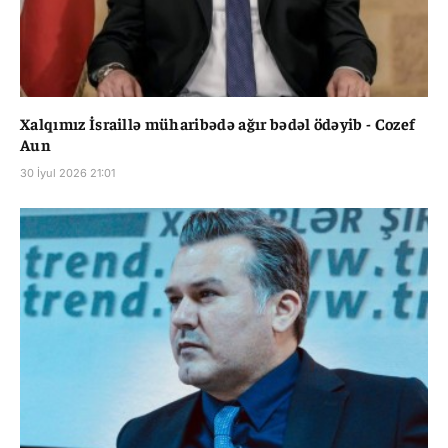
Xalqımız İsraillə müharibədə ağır bədəl ödəyib - Cozef
Aun
30 İyul 2026 21:01