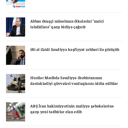
Abbas Əraqçi müsəlman ölkələrini "xarici
təhdidlərə" qarşı birliyə çağırıb
Əli əl-Zaidi Səudiyyə kəşfiyyat rəhbəri ilə görüşüb
Husilər Məribdə Səudiyyə Ərəbistanının
dəstəklədiyi qüvvələri vurduqlarını iddia ediblər
ABŞ İran hakimiyyətinin maliyyə şəbəkələrinə
qarşı yeni tədbirlər elan edib