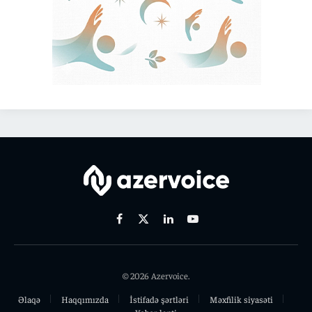
Facebook
X
Linkedin
Youtube
(Twitter)
© 2026 Azervoice.
Əlaqə
Haqqımızda
İstifadə şərtləri
Məxfilik siyasəti