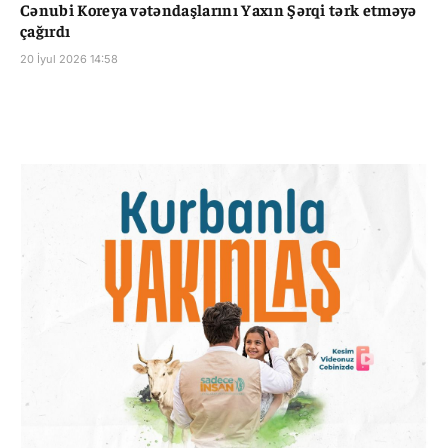
Cənubi Koreya vətəndaşlarını Yaxın Şərqi tərk etməyə
çağırdı
20 İyul 2026 14:58