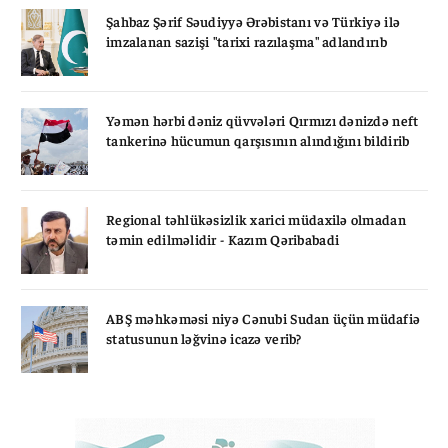
Şahbaz Şərif Səudiyyə Ərəbistanı və Türkiyə ilə
imzalanan sazişi "tarixi razılaşma" adlandırıb
Yəmən hərbi dəniz qüvvələri Qırmızı dənizdə neft
tankerinə hücumun qarşısının alındığını bildirib
Regional təhlükəsizlik xarici müdaxilə olmadan
təmin edilməlidir - Kazım Qəribabadi
ABŞ məhkəməsi niyə Cənubi Sudan üçün müdafiə
statusunun ləğvinə icazə verib?