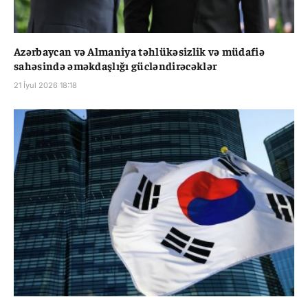
Azərbaycan və Almaniya təhlükəsizlik və müdafiə
sahəsində əməkdaşlığı gücləndirəcəklər
21 İyul 2026 18:18