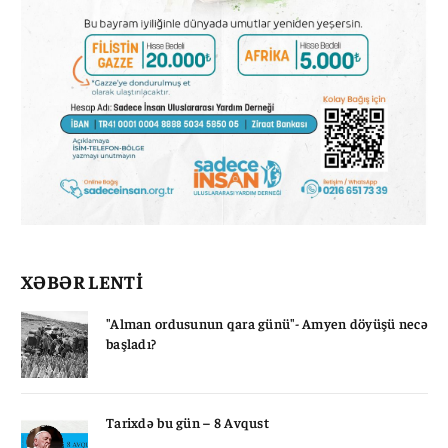
XƏBƏR LENTİ
"Alman ordusunun qara günü"- Amyen döyüşü necə
başladı?
Tarixdə bu gün – 8 Avqust