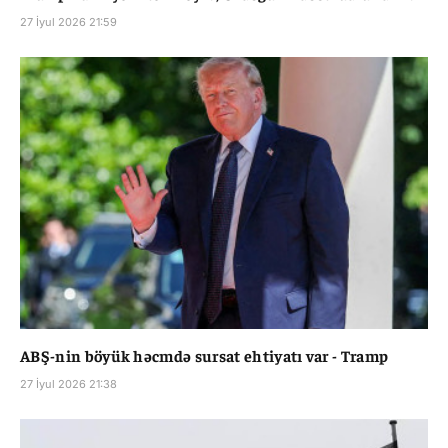
27 İyul 2026 21:59
ABŞ-nin böyük həcmdə sursat ehtiyatı var - Tramp
27 İyul 2026 21:38