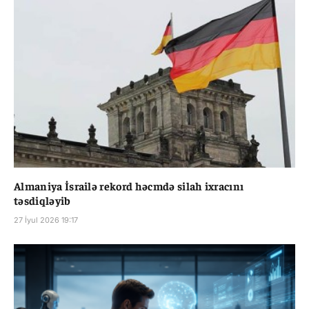
Almaniya İsrailə rekord həcmdə silah ixracını
təsdiqləyib
27 İyul 2026 19:17