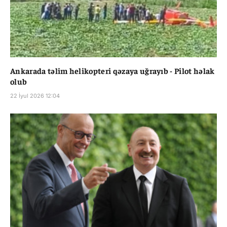
Ankarada təlim helikopteri qəzaya uğrayıb - Pilot həlak
olub
22 İyul 2026 12:04