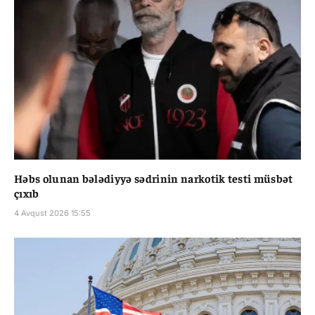
Həbs olunan bələdiyyə sədrinin narkotik testi müsbət
çıxıb
4 Avqust 2026 15:55