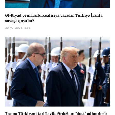
Əl-Riyad yeni hərbi koalisiya yaradır: Türkiyə İranla
savaşa qoşular?
30 İyul 2026 14:55
Tramp Türkiyəni tərifləyib, Ərdoğanı "dost" adlandırıb