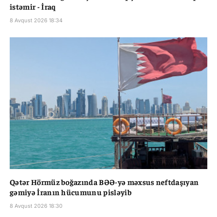
istəmir - İraq
8 Avqust 2026 18:34
Qətər Hörmüz boğazında BƏƏ-yə məxsus neftdaşıyan
gəmiyə İranın hücumunu pisləyib
8 Avqust 2026 18:30