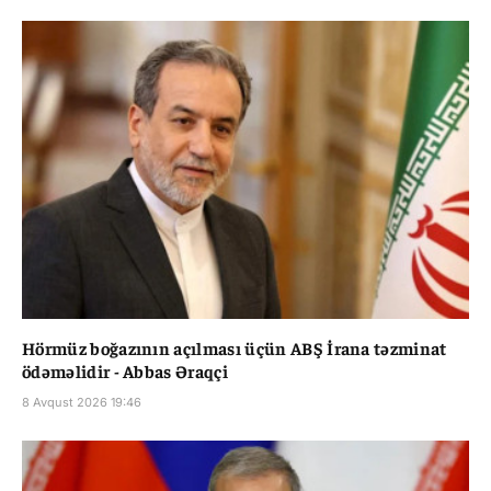
Hörmüz boğazının açılması üçün ABŞ İrana təzminat
ödəməlidir - Abbas Əraqçi
8 Avqust 2026 19:46