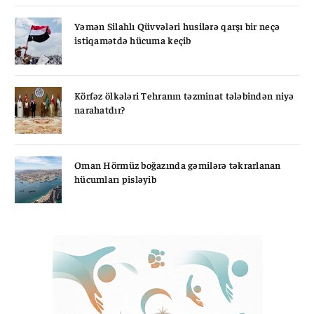
Yəmən Silahlı Qüvvələri husilərə qarşı bir neçə
istiqamətdə hücuma keçib
Körfəz ölkələri Tehranın təzminat tələbindən niyə
narahatdır?
Oman Hörmüz boğazında gəmilərə təkrarlanan
hücumları pisləyib