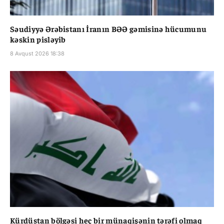
Səudiyyə Ərəbistanı İranın BƏƏ gəmisinə hücumunu
kəskin pisləyib
8 Avqust 2026 18:38
Kürdüstan bölgəsi heç bir münaqişənin tərəfi olmaq