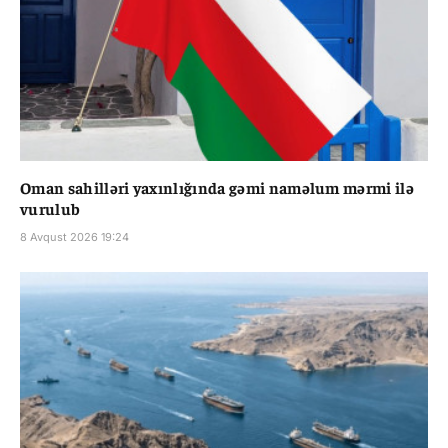
Oman sahilləri yaxınlığında gəmi naməlum mərmi ilə
vurulub
8 Avqust 2026 19:24