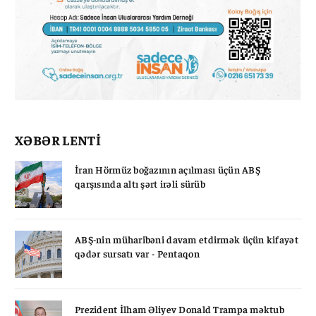
XƏBƏR LENTİ
İran Hörmüz boğazının açılması üçün ABŞ
qarşısında altı şərt irəli sürüb
ABŞ-nin müharibəni davam etdirmək üçün kifayət
qədər sursatı var - Pentaqon
Prezident İlham Əliyev Donald Trampa məktub