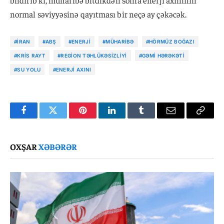
normal səviyyəsinə qayıtması bir neçə ay çəkəcək.
#İRAN
#ABŞ
#ENERJI
#MÜHARIBƏ
#HÖRMÜZ BOĞAZI
#KRIS RAYT
#REGION TƏHLÜKƏSIZLIYI
#GƏMI HƏRƏKƏTI
#SU YOLU
#ENERJI AXINI
Facebook
Twitter
Pinterest
LinkedIn
Tumblr
Email
Copy
Link
OXŞAR
XƏBƏRƏR