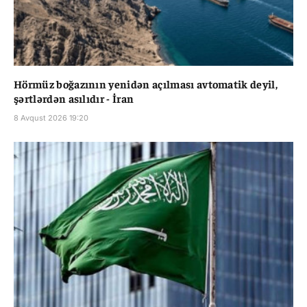
Hörmüz boğazının yenidən açılması avtomatik deyil,
şərtlərdən asılıdır - İran
8 Avqust 2026 19:20