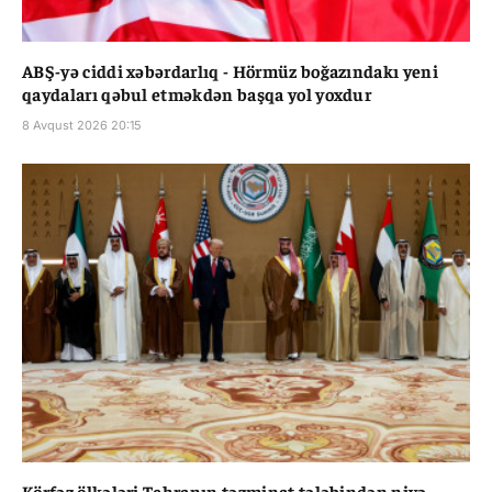
ABŞ-yə ciddi xəbərdarlıq - Hörmüz boğazındakı yeni
qaydaları qəbul etməkdən başqa yol yoxdur
8 Avqust 2026 20:15
Körfəz ölkələri Tehranın təzminat tələbindən niyə