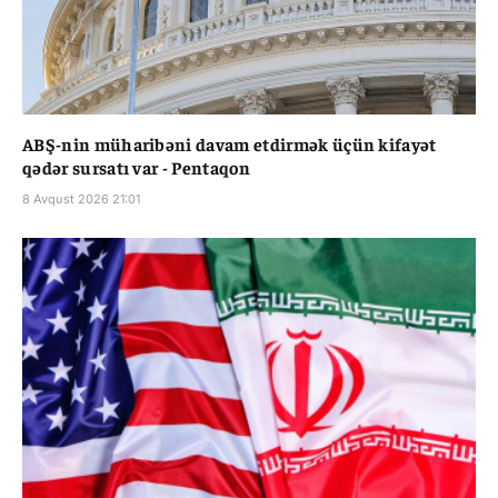
ABŞ-nin müharibəni davam etdirmək üçün kifayət
qədər sursatı var - Pentaqon
8 Avqust 2026 21:01