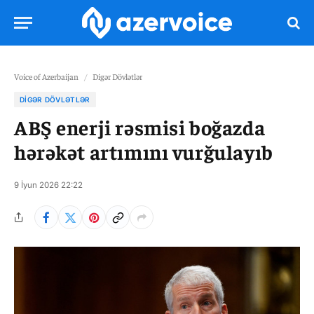
Voice of Azerbaijan
/
Digər Dövlətlər
DIGƏR DÖVLƏTLƏR
ABŞ enerji rəsmisi boğazda
hərəkət artımını vurğulayıb
9 İyun 2026 22:22