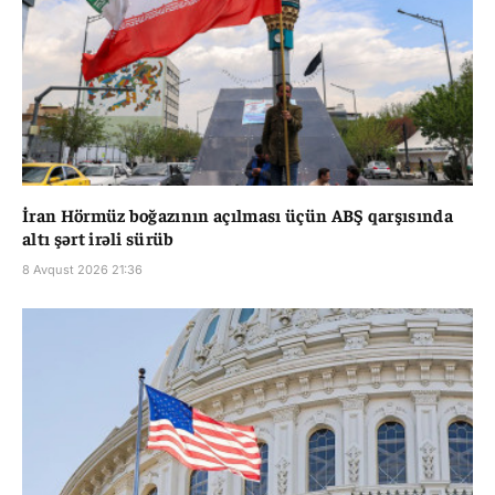
İran Hörmüz boğazının açılması üçün ABŞ qarşısında
altı şərt irəli sürüb
8 Avqust 2026 21:36