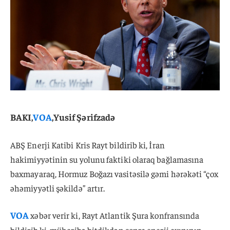
BAKI,
VOA
,Yusif Şərifzadə
ABŞ Enerji Katibi Kris Rayt bildirib ki, İran
hakimiyyətinin su yolunu faktiki olaraq bağlamasına
baxmayaraq, Hormuz Boğazı vasitəsilə gəmi hərəkəti “çox
əhəmiyyətli şəkildə” artır.
VOA
xəbər verir ki, Rayt Atlantik Şura konfransında
bildirib ki, müharibə bitdikdən sonra enerji axınının