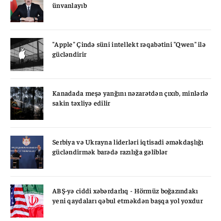
ünvanlayıb
"Apple" Çində süni intellekt rəqabətini "Qwen" ilə
gücləndirir
Kanadada meşə yanğını nəzarətdən çıxıb, minlərlə
sakin təxliyə edilir
Serbiya və Ukrayna liderləri iqtisadi əməkdaşlığı
gücləndirmək barədə razılığa gəliblər
ABŞ-yə ciddi xəbərdarlıq - Hörmüz boğazındakı
yeni qaydaları qəbul etməkdən başqa yol yoxdur