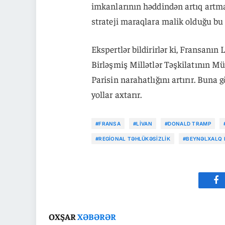
imkanlarının həddindən artıq artması
strateji maraqlara malik olduğu bu 
Ekspertlər bildirirlər ki, Fransanın 
Birləşmiş Millətlər Təşkilatının Mü
Parisin narahatlığını artırır. Bun
yollar axtarır.
#FRANSA
#LIVAN
#DONALD TRAMP
#REGIONAL TƏHLÜKƏSIZLIK
#BEYNƏLXALQ 
Fa
OXŞAR
XƏBƏRƏR