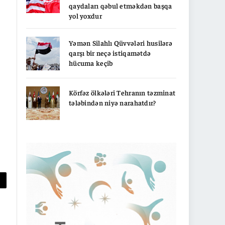
qaydaları qəbul etməkdən başqa
yol yoxdur
Yəmən Silahlı Qüvvələri husilərə
qarşı bir neçə istiqamətdə
hücuma keçib
Körfəz ölkələri Tehranın təzminat
tələbindən niyə narahatdır?
py
nk