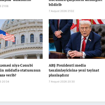
bildirib
6 21:08
7 Avqust 2026 21:02
əməsi niyə Cənubi
ABŞ Prezidenti media
ün müdafiə statusunun
tənzimləyicisinə yeni təyinat
azə verib?
planlaşdırır
6 20:34
7 Avqust 2026 20:30