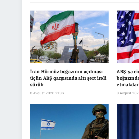
İran Hörmüz boğazının açılması
ABŞ-yə ci
üçün ABŞ qarşısında altı şərt irəli
boğazında
sürüb
etməkdən
8 Avqust 2026 21:36
8 Avqust 202