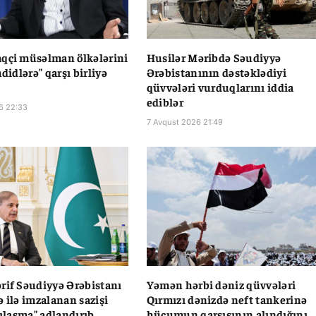
qçi müsəlman ölkələrini
Husilər Məribdə Səudiyyə
hdidlərə" qarşı birliyə
Ərəbistanının dəstəklədiyi
qüvvələri vurduqlarını iddia
ediblər
6 22:33
7 Avqust 2026 21:49
rif Səudiyyə Ərəbistanı
Yəmən hərbi dəniz qüvvələri
ə ilə imzalanan sazişi
Qırmızı dənizdə neft tankerinə
zılaşma" adlandırıb
hücumun qarşısının alındığını