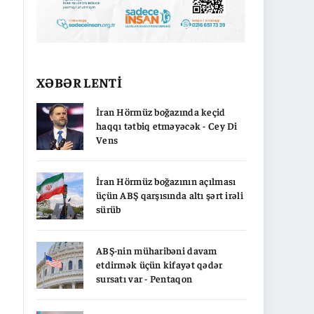
XƏBƏR LENTİ
İran Hörmüz boğazında keçid
haqqı tətbiq etməyəcək - Cey Di
Vens
İran Hörmüz boğazının açılması
üçün ABŞ qarşısında altı şərt irəli
sürüb
ABŞ-nin müharibəni davam
etdirmək üçün kifayət qədər
sursatı var - Pentaqon