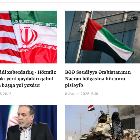
ddi xəbərdarlıq - Hörmüz
BƏƏ Səudiyyə Ərəbistanının
kı yeni qaydaları qəbul
Nəcran bölgəsinə hücumu
 başqa yol yoxdur
pisləyib
6 20:15
8 Avqust 2026 18:19