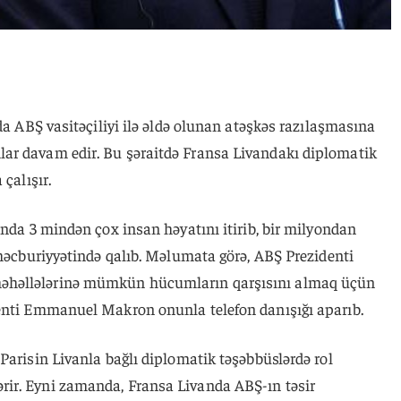
da ABŞ vasitəçiliyi ilə əldə olunan atəşkəs razılaşmasına
ar davam edir. Bu şəraitdə Fransa Livandakı diplomatik
çalışır.
anda 3 mindən çox insan həyatını itirib, bir milyondan
 məcburiyyətində qalıb. Məlumata görə, ABŞ Prezidenti
əhəllələrinə mümkün hücumların qarşısını almaq üçün
enti Emmanuel Makron onunla telefon danışığı aparıb.
Parisin Livanla bağlı diplomatik təşəbbüslərdə rol
ir. Eyni zamanda, Fransa Livanda ABŞ-ın təsir