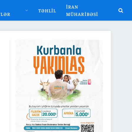
İRAN
TƏHLIL
TLƏR
MÜHARIBƏSI