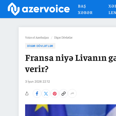
BAŞ
XƏ
XƏBƏR
LE
Voice of Azerbaijan
/
Digər Dövlətlər
DIGƏR DÖVLƏTLƏR
Fransa niyə Livanın g
verir?
3 İyun 2026 22:12