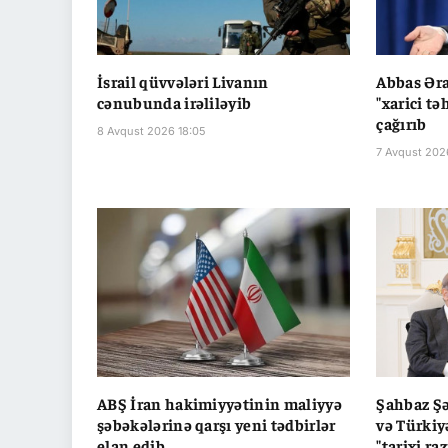
İsrail qüvvələri Livanın
Abbas Əra
cənubunda irəliləyib
"xarici tə
çağırıb
8 Avqust 2026 18:05
7 Avqust 202
ABŞ İran hakimiyyətinin maliyyə
Şahbaz Şə
şəbəkələrinə qarşı yeni tədbirlər
və Türkiy
elan edib
"tarixi ra