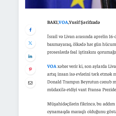
BAKI,
VOA
,Yusif Şərifzadə
İsrail və Livan arasında aprelin 16-
baxmayaraq, ölkədə hər gün hücuml
proseslərdə fəal iştirakını qorumağa 
VOA
xəbər verir ki, son aylarda Liv
artıq insan isə evlərini tərk etmək
Donald Trampın Beyrutun cənub m
müdaxilə etdiyi vaxt Fransa Prezid
Müşahidəçilərin fikrincə, bu addım 
oynamaqda maraqlı olduğunu göstər