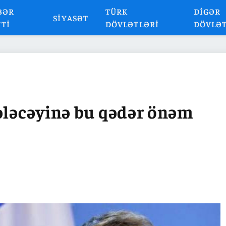
BƏR
TÜRK
DIGƏR
SIYASƏT
NTI
DÖVLƏTLƏRI
DÖVLƏ
ələcəyinə bu qədər önəm