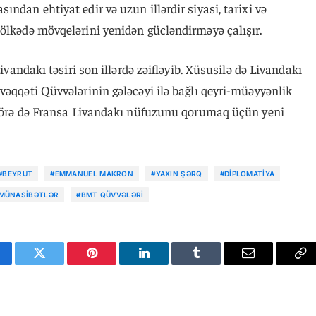
ndan ehtiyat edir və uzun illərdir siyasi, tarixi və
ölkədə mövqelərini yenidən gücləndirməyə çalışır.
Livandakı təsiri son illərdə zəifləyib. Xüsusilə də Livandakı
vəqqəti Qüvvələrinin gələcəyi ilə bağlı qeyri-müəyyənlik
a görə də Fransa Livandakı nüfuzunu qorumaq üçün yeni
#BEYRUT
#EMMANUEL MAKRON
#YAXIN ŞƏRQ
#DIPLOMATIYA
MÜNASIBƏTLƏR
#BMT QÜVVƏLƏRI
cebook
Twitter
Pinterest
LinkedIn
Tumblr
Email
Co
Li