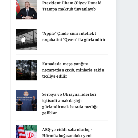
Prezident İlham Əliyev Donald
Trampa məktub ünvanlayıb
"Apple" Çində süni intellekt
rəqabətini "Qwen" ilə gücləndirir
Kanadada meşə yanğını
nəzarətdən çıxıb, minlərlə sakin
təxliyə edilir
Serbiya və Ukrayna liderləri
iqtisadi əməkdaşlığı
gücləndirmək barədə razılığa
gəliblər
ABŞ-yə ciddi xəbərdarlıq -
Hörmüz boğazındakı yeni