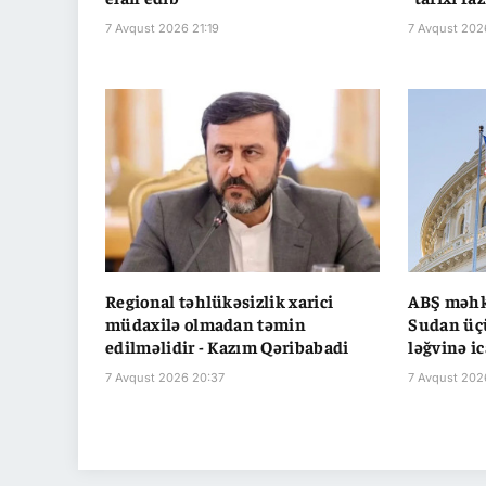
7 Avqust 2026 21:19
7 Avqust 202
Regional təhlükəsizlik xarici
ABŞ məhk
müdaxilə olmadan təmin
Sudan üç
edilməlidir - Kazım Qəribabadi
ləğvinə ic
7 Avqust 2026 20:37
7 Avqust 202