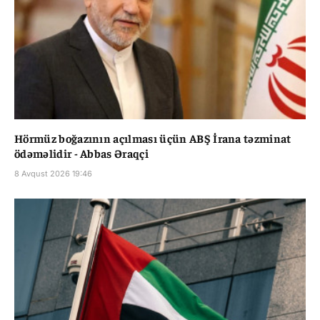
Hörmüz boğazının açılması üçün ABŞ İrana təzminat
ödəməlidir - Abbas Əraqçi
8 Avqust 2026 19:46