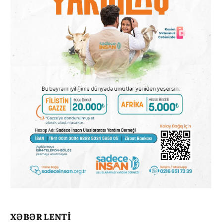
XƏBƏR LENTİ