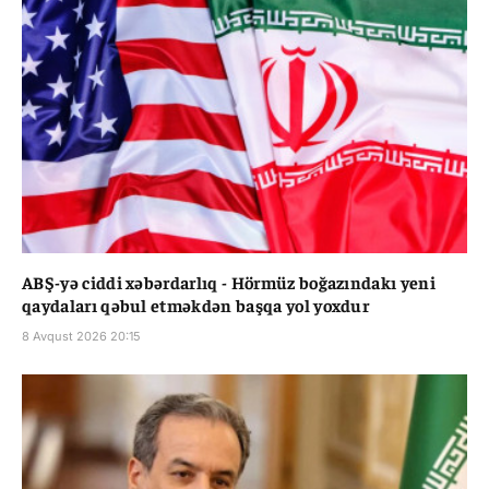
ABŞ-yə ciddi xəbərdarlıq - Hörmüz boğazındakı yeni
qaydaları qəbul etməkdən başqa yol yoxdur
8 Avqust 2026 20:15