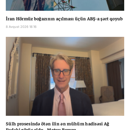
İran Hörmüz boğazının açılması üçün ABŞ-a şərt qoyub
8 Avqust 2026 18:16
Sülh prosesində ötən ilin ən mühüm hadisəsi Ağ
Evdəki görüş oldu - Metyu Brayza