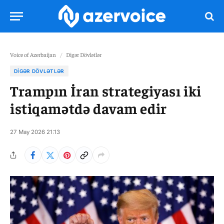
Voice of Azerbaijan
/
Digər Dövlətlər
DIGƏR DÖVLƏTLƏR
Trampın İran strategiyası iki
istiqamətdə davam edir
27 May 2026 21:13