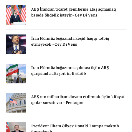
ABŞ İrandan ticarət gəmilərinə atəş açmamaq
barədə öhdəlik istəyir - Cey Di Vens
İran Hörmüz boğazında keçid haqqı tətbiq
etməyəcək - Cey Di Vens
İran Hörmüz boğazının açılması üçün ABŞ
qarşısında altı şərt irəli sürüb
ABŞ-nin müharibəni davam etdirmək üçün kifayət
qədər sursatı var - Pentaqon
Prezident İlham Əliyev Donald Trampa məktub
ünvanlayıb