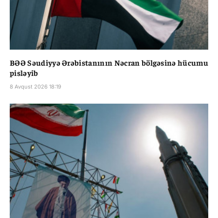
BƏƏ Səudiyyə Ərəbistanının Nəcran bölgəsinə hücumu
pisləyib
8 Avqust 2026 18:19