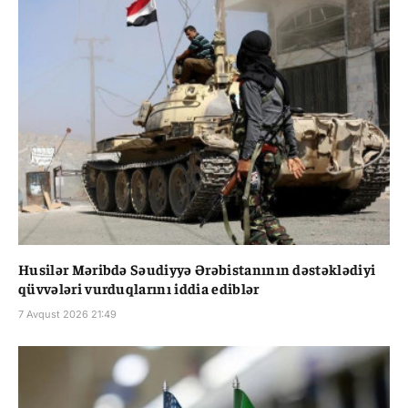
Husilər Məribdə Səudiyyə Ərəbistanının dəstəklədiyi
qüvvələri vurduqlarını iddia ediblər
7 Avqust 2026 21:49