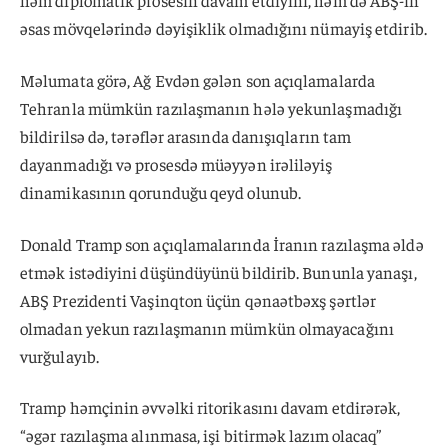
əsas mövqelərində dəyişiklik olmadığını nümayiş etdirib.
Məlumata görə, Ağ Evdən gələn son açıqlamalarda
Tehranla mümkün razılaşmanın hələ yekunlaşmadığı
bildirilsə də, tərəflər arasında danışıqların tam
dayanmadığı və prosesdə müəyyən irəliləyiş
dinamikasının qorunduğu qeyd olunub.
Donald Tramp son açıqlamalarında İranın razılaşma əldə
etmək istədiyini düşündüyünü bildirib. Bununla yanaşı,
ABŞ Prezidenti Vaşinqton üçün qənaətbəxş şərtlər
olmadan yekun razılaşmanın mümkün olmayacağını
vurğulayıb.
Tramp həmçinin əvvəlki ritorikasını davam etdirərək,
“əgər razılaşma alınmasa, işi bitirmək lazım olacaq”