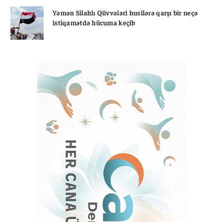
Yəmən Silahlı Qüvvələri husilərə qarşı bir neçə
istiqamətdə hücuma keçib