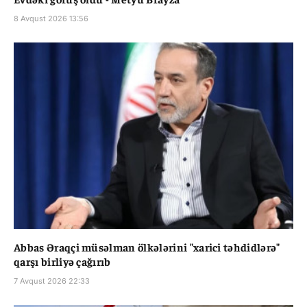
8 Avqust 2026 13:56
Abbas Əraqçi müsəlman ölkələrini "xarici təhdidlərə"
qarşı birliyə çağırıb
7 Avqust 2026 22:33