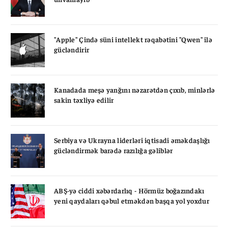
"Apple" Çində süni intellekt rəqabətini "Qwen" ilə
gücləndirir
Kanadada meşə yanğını nəzarətdən çıxıb, minlərlə
sakin təxliyə edilir
Serbiya və Ukrayna liderləri iqtisadi əməkdaşlığı
gücləndirmək barədə razılığa gəliblər
ABŞ-yə ciddi xəbərdarlıq - Hörmüz boğazındakı
yeni qaydaları qəbul etməkdən başqa yol yoxdur