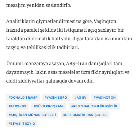
mesajını yenidən səsləndirib.
Analitiklərin qiymətləndirməsinə görə, Vaşinqton
hazırda paralel şəkildə iki istiqaməti açıq saxlayır: bir
tərəfdən diplomatik həll yolu, digər tərəfdən isə mümkün
təzyiq və təhlükəsizlik tədbirləri.
Ümumi mənzərəyə əsasən, ABŞ–İran danışıqları tam
dayanmayıb, lakin əsas məsələlər üzrə fikir ayrılıqları və
ciddi ziddiyyətlər qalmaqda davam edir.
#DONALD TRAMP
#YAXIN ŞƏRQ
#AĞ EV
#VAŞINQTON
#ATƏŞKƏS
#NÜVƏ PROQRAMI
#REGIONAL TƏHLÜKƏSIZLIK
#ABŞ–İRAN MÜNASIBƏTLƏRI
#DIPLOMATIK DANIŞIQLAR
#SIYASI TƏZYIQ