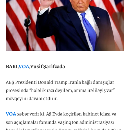
BAKI,
VOA
,Yusif Şərifzadə
ABŞ Prezidenti Donald Tramp İranla bağlı danışıqlar
prosesində “hələlik razı deyiləm, amma irəliləyiş var”
mövqeyini davam etdirir.
VOA
xəbər verir ki, Ağ Evdə keçirilən kabinet iclası və
son açıqlamalar fonunda Vaşinqton administrasiyası
həm diplomatik prosesin davam etdiyini, həm də ABŞ-ın