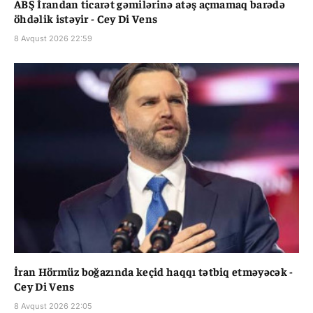
ABŞ İrandan ticarət gəmilərinə atəş açmamaq barədə
öhdəlik istəyir - Cey Di Vens
8 Avqust 2026 22:59
İran Hörmüz boğazında keçid haqqı tətbiq etməyəcək -
Cey Di Vens
8 Avqust 2026 22:05