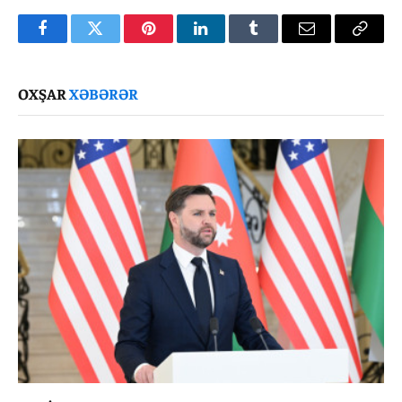
Facebook
Twitter
Pinterest
LinkedIn
Tumblr
Email
Copy
Link
OXŞAR
XƏBƏRƏR