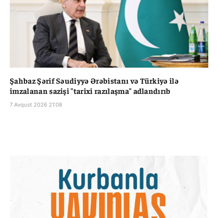
Şahbaz Şərif Səudiyyə Ərəbistanı və Türkiyə ilə
imzalanan sazişi "tarixi razılaşma" adlandırıb
7 Avqust 2026 21:08