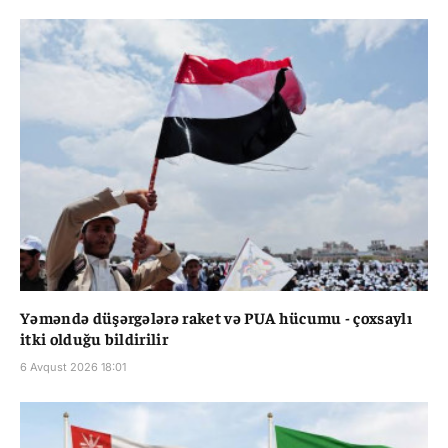
Yəməndə düşərgələrə raket və PUA hücumu - çoxsaylı
itki olduğu bildirilir
6 Avqust 2026 18:01