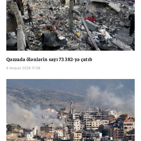
Qəzzada ölənlərin sayı 73 382-yə çatıb
6 Avqust 2026 17:38