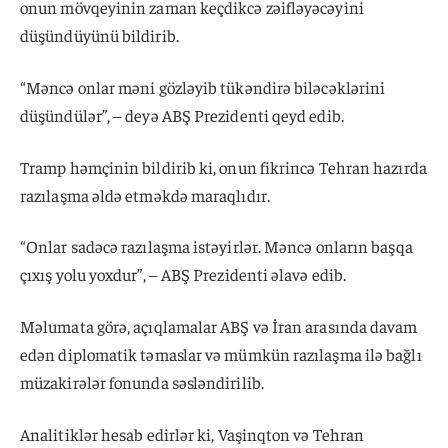
onun mövqeyinin zaman keçdikcə zəifləyəcəyini
düşündüyünü bildirib.
“Məncə onlar məni gözləyib tükəndirə biləcəklərini
düşündülər”, – deyə ABŞ Prezidenti qeyd edib.
Tramp həmçinin bildirib ki, onun fikrincə Tehran hazırda
razılaşma əldə etməkdə maraqlıdır.
“Onlar sadəcə razılaşma istəyirlər. Məncə onların başqa
çıxış yolu yoxdur”, – ABŞ Prezidenti əlavə edib.
Məlumata görə, açıqlamalar ABŞ və İran arasında davam
edən diplomatik təmaslar və mümkün razılaşma ilə bağlı
müzakirələr fonunda səsləndirilib.
Analitiklər hesab edirlər ki, Vaşinqton və Tehran