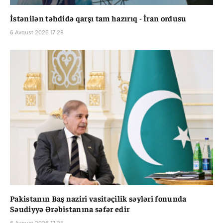
İstənilən təhdidə qarşı tam hazırıq - İran ordusu
6 Avqust 2026 17:28
Pakistanın Baş naziri vasitəçilik səyləri fonunda
Səudiyyə Ərəbistanına səfər edir
6 Avqust 2026 17:25