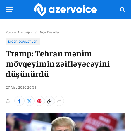
Voice of Azerbaijan
/
Digər Dövlətlər
DIGƏR DÖVLƏTLƏR
Tramp: Tehran mənim
mövqeyimin zəifləyəcəyini
düşünürdü
27 May 2026 20:59