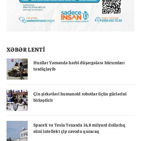
XƏBƏR LENTİ
Husilər Yəməndə hərbi düşərgələrə hücumları
təsdiqləyib
Çin şirkətləri humanoid robotlar üçün güclərini
birləşdirir
SpaceX və Tesla Texasda 16,8 milyard dollarlıq
süni intellekt çip zavodu quracaq