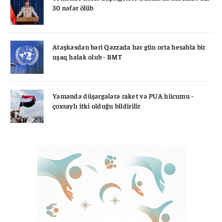
30 nəfər ölüb
Atəşkəsdən bəri Qəzzada hər gün orta hesabla bir
uşaq həlak olub - BMT
Yəməndə düşərgələrə raket və PUA hücumu -
çoxsaylı itki olduğu bildirilir