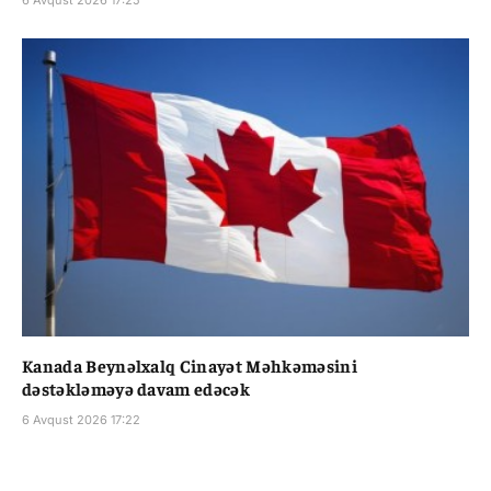
Kanada Beynəlxalq Cinayət Məhkəməsini
dəstəkləməyə davam edəcək
6 Avqust 2026 17:22