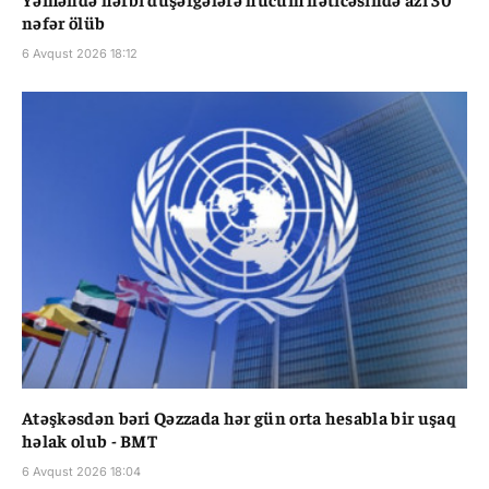
nəfər ölüb
6 Avqust 2026 18:12
Atəşkəsdən bəri Qəzzada hər gün orta hesabla bir uşaq
həlak olub - BMT
6 Avqust 2026 18:04