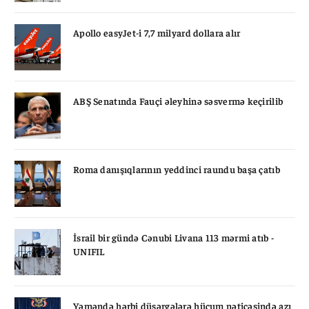
Apollo easyJet-i 7,7 milyard dollara alır
ABŞ Senatında Fauçi əleyhinə səsvermə keçirilib
Roma danışıqlarının yeddinci raundu başa çatıb
İsrail bir gündə Cənubi Livana 113 mərmi atıb -
UNIFIL
Yəməndə hərbi düşərgələrə hücum nəticəsində azı