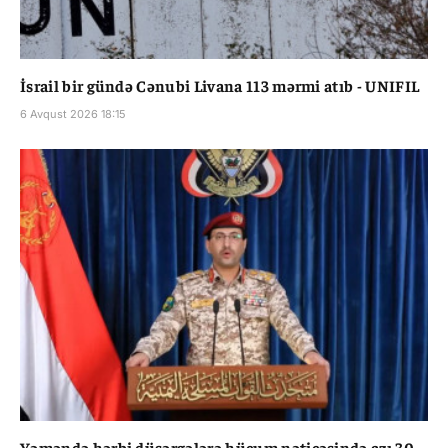
İsrail bir gündə Cənubi Livana 113 mərmi atıb - UNIFIL
6 Avqust 2026 18:15
Yəməndə hərbi düşərgələrə hücum nəticəsində azı 30