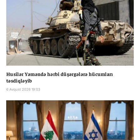
Husilər Yəməndə hərbi düşərgələrə hücumları
təsdiqləyib
6 Avqust 2026 19:03