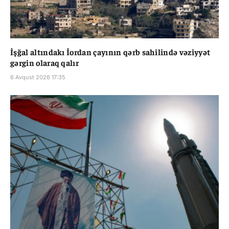
İşğal altındakı İordan çayının qərb sahilində vəziyyət
gərgin olaraq qalır
6 Avqust 2026 17:35