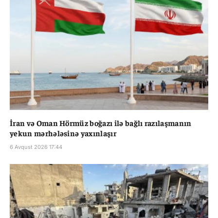
İran və Oman Hörmüz boğazı ilə bağlı razılaşmanın
yekun mərhələsinə yaxınlaşır
6 Avqust 2026 17:44