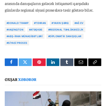
arasında danışıqların gələcək istiqaməti qarşıdakı
günlərdə regional siyasi proseslərə təsir göstərə bilər.
#DONALD TRAMP
#TEHRAN
#YAXIN ŞƏRQ
#AĞ EV
#VAŞINQTON
#ATƏŞKƏS
#REGIONAL TƏHLÜKƏSIZLIK
#ABŞ–İRAN MÜNASIBƏTLƏRI
#DIPLOMATIK DANIŞIQLAR
#SIYASI PROSES
Facebook
Twitter
Pinterest
LinkedIn
Tumblr
Email
Copy
Link
OXŞAR
XƏBƏRƏR