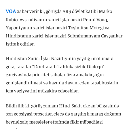
VOA
xəbər verir ki, görüşdə ABŞ dövlət katibi Marko
Rubio, Avstraliyanın xarici işlər naziri Penni Vonq,
Yaponiyanın xarici işlər naziri Toşimitsu Motegi və
Hindistanın xarici işlər naziri Subrahmanyam Cayşankar
iştirak edirlər.
Hindistan Xarici İşlər Nazirliyinin yaydığı məlumata
görə, tərəflər “Dördtərəfli Təhlükəsizlik Dialoqu”
çərçivəsində prioritet sahələr üzrə əməkdaşlığın
genişləndirilməsi və hazırda davam edən təşəbbüslərin
icra vəziyyətini müzakirə edəcəklər.
Bildirilib ki, görüş zamanı Hind-Sakit okean bölgəsində
son geosiyasi proseslər, eləcə də qarşılıqlı maraq doğuran
beynəlxalq məsələlər ətrafında fikir mübadiləsi