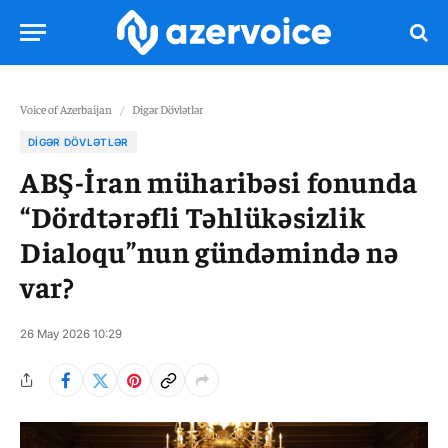
Voice of Azerbaijan
/
Digər Dövlətlər
DIGƏR DÖVLƏTLƏR
ABŞ-İran müharibəsi fonunda
“Dördtərəfli Təhlükəsizlik
Dialoqu”nun gündəmində nə
var?
26 May 2026 10:29