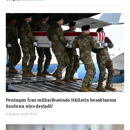
Pentaqon İran müharibəsində itkilərin hesablanma
üsulunu niyə dəyişdi?
5 Avqust 2026 11:24