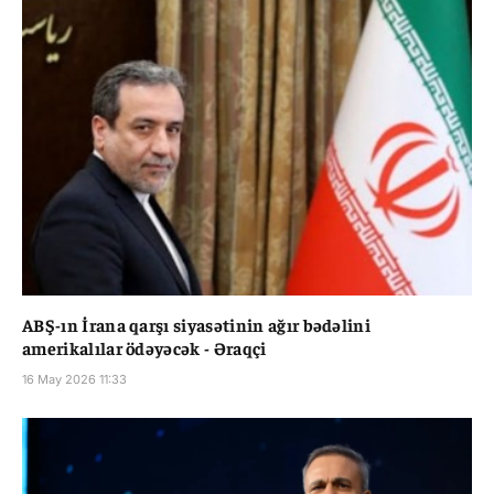
ABŞ-ın İrana qarşı siyasətinin ağır bədəlini
amerikalılar ödəyəcək - Əraqçi
16 May 2026 11:33