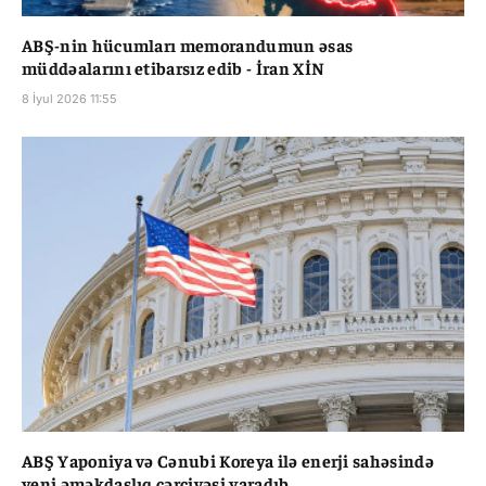
ABŞ-nin hücumları memorandumun əsas
müddəalarını etibarsız edib - İran XİN
8 İyul 2026 11:55
ABŞ Yaponiya və Cənubi Koreya ilə enerji sahəsində
yeni əməkdaşlıq çərçivəsi yaradıb