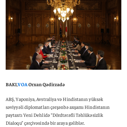
BAKI,
VOA
Orxan Qədirzadə
ABŞ, Yaponiya, Avstraliya və Hindistanın yüksək
səviyyəli diplomatları çərşənbə axşamı Hindistanın
paytaxtı Yeni Dehlidə “Dördtərəfli Təhlükəsizlik
Dialoqu” çərçivəsində bir araya gəliblər.