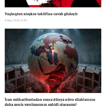
Vaşinqton atəşkəs təklifinə cavab gözləyir
9 May 2026 12:43
İran müharibəsindən sonra dünya nüvə silahlarının
daha geniş yayılmasının şahidi olacaqmı?