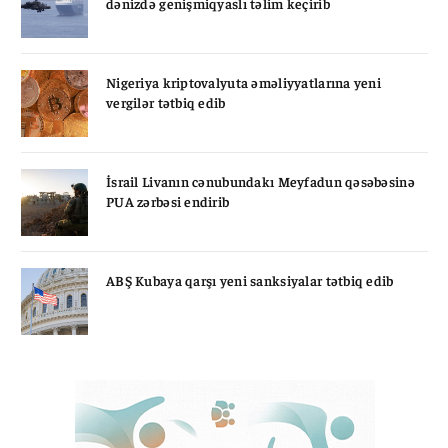
dənizdə genişmiqyaslı təlim keçirib
Nigeriya kriptovalyuta əməliyyatlarına yeni
vergilər tətbiq edib
İsrail Livanın cənubundakı Meyfadun qəsəbəsinə
PUA zərbəsi endirib
ABŞ Kubaya qarşı yeni sanksiyalar tətbiq edib