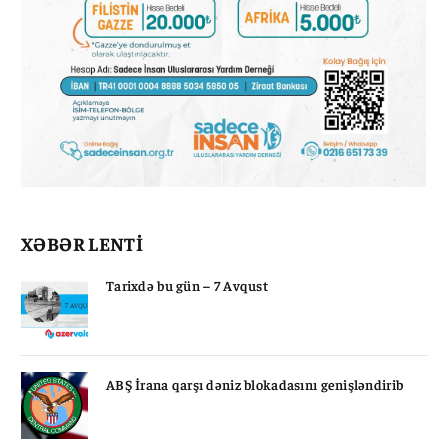
XƏBƏR LENTİ
Tarixdə bu gün – 7 Avqust
ABŞ İrana qarşı dəniz blokadasını genişləndirib