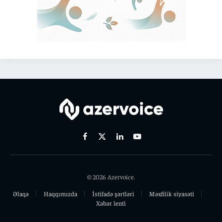
Facebook
X
Linkedin
Youtube
(Twitter)
© 2026 Azervoice.
Əlaqə
Haqqımızda
İstifadə şərtləri
Məxfilik siyasəti
Xəbər lenti