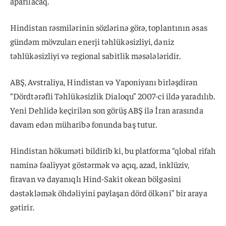
aparılacaq.
Hindistan rəsmilərinin sözlərinə görə, toplantının əsas
gündəm mövzuları enerji təhlükəsizliyi, dəniz
təhlükəsizliyi və regional sabitlik məsələləridir.
ABŞ, Avstraliya, Hindistan və Yaponiyanı birləşdirən
“Dördtərəfli Təhlükəsizlik Dialoqu” 2007-ci ildə yaradılıb.
Yeni Dehlidə keçirilən son görüş ABŞ ilə İran arasında
davam edən müharibə fonunda baş tutur.
Hindistan hökuməti bildirib ki, bu platforma “qlobal rifah
naminə fəaliyyət göstərmək və açıq, azad, inklüziv,
firavan və dayanıqlı Hind-Sakit okean bölgəsini
dəstəkləmək öhdəliyini paylaşan dörd ölkəni” bir araya
gətirir.