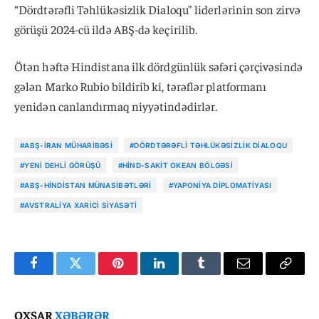
“Dördtərəfli Təhlükəsizlik Dialoqu” liderlərinin son zirvə
görüşü 2024-cü ildə ABŞ-də keçirilib.
Ötən həftə Hindistana ilk dördgünlük səfəri çərçivəsində
gələn Marko Rubio bildirib ki, tərəflər platformanı
yenidən canlandırmaq niyyətindədirlər.
#ABŞ-İRAN MÜHARIBƏSI
#DÖRDTƏRƏFLI TƏHLÜKƏSIZLIK DIALOQU
#YENI DEHLI GÖRÜŞÜ
#HIND-SAKIT OKEAN BÖLGƏSI
#ABŞ-HINDISTAN MÜNASIBƏTLƏRI
#YAPONIYA DIPLOMATIYASI
#AVSTRALIYA XARICI SIYASƏTI
Facebook
Twitter
Pinterest
LinkedIn
Tumblr
Email
Copy
Link
OXŞAR
XƏBƏRƏR