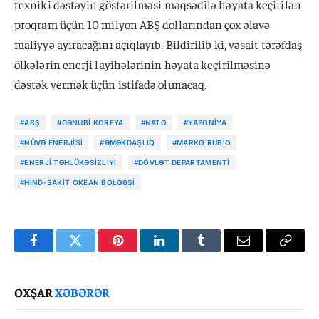
texniki dəstəyin göstərilməsi məqsədilə həyata keçirilən
proqram üçün 10 milyon ABŞ dollarından çox əlavə
maliyyə ayıracağını açıqlayıb. Bildirilib ki, vəsait tərəfdaş
ölkələrin enerji layihələrinin həyata keçirilməsinə
dəstək vermək üçün istifadə olunacaq.
#ABŞ
#CƏNUBI KOREYA
#NATO
#YAPONIYA
#NÜVƏ ENERJISI
#ƏMƏKDAŞLIQ
#MARKO RUBIO
#ENERJI TƏHLÜKƏSIZLIYI
#DÖVLƏT DEPARTAMENTI
#HIND-SAKIT OKEAN BÖLGƏSI
Facebook
Twitter
Pinterest
LinkedIn
Tumblr
Email
Copy
Link
OXŞAR
XƏBƏRƏR