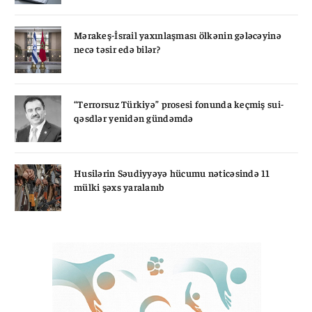
Mərakeş-İsrail yaxınlaşması ölkənin gələcəyinə
necə təsir edə bilər?
“Terrorsuz Türkiyə” prosesi fonunda keçmiş sui-
qəsdlər yenidən gündəmdə
Husilərin Səudiyyəyə hücumu nəticəsində 11
mülki şəxs yaralanıb