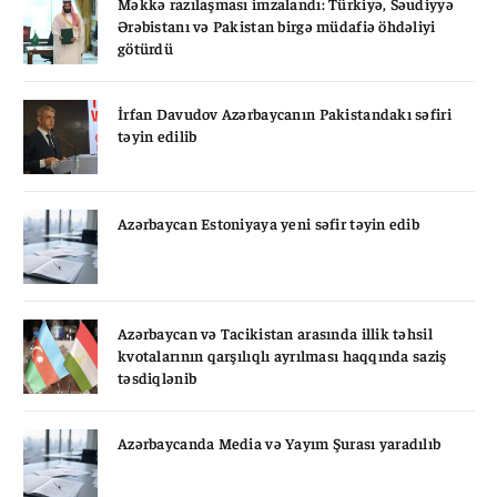
Məkkə razılaşması imzalandı: Türkiyə, Səudiyyə
Ərəbistanı və Pakistan birgə müdafiə öhdəliyi
götürdü
İrfan Davudov Azərbaycanın Pakistandakı səfiri
təyin edilib
Azərbaycan Estoniyaya yeni səfir təyin edib
Azərbaycan və Tacikistan arasında illik təhsil
kvotalarının qarşılıqlı ayrılması haqqında saziş
təsdiqlənib
Azərbaycanda Media və Yayım Şurası yaradılıb