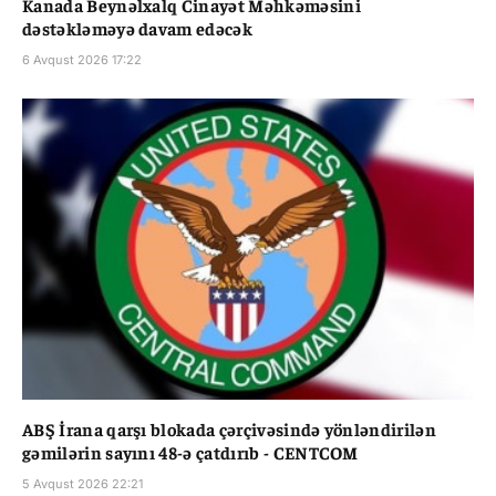
Kanada Beynəlxalq Cinayət Məhkəməsini
dəstəkləməyə davam edəcək
6 Avqust 2026 17:22
ABŞ İrana qarşı blokada çərçivəsində yönləndirilən
gəmilərin sayını 48-ə çatdırıb - CENTCOM
5 Avqust 2026 22:21