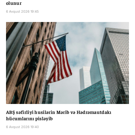
olunur
6 Avqust 2026 19:45
ABŞ səfirliyi husilərin Mərib və Hədrəmautdakı
hücumlarını pisləyib
6 Avqust 2026 19:40