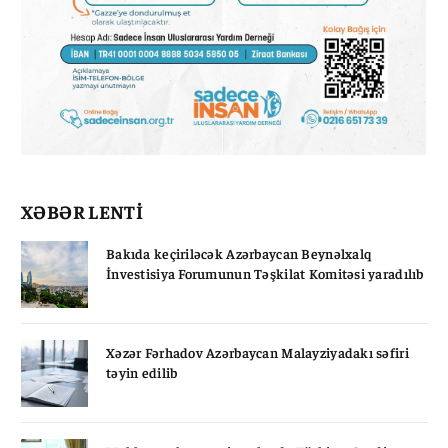
XƏBƏR LENTİ
Bakıda keçiriləcək Azərbaycan Beynəlxalq
İnvestisiya Forumunun Təşkilat Komitəsi yaradılıb
Xəzər Fərhadov Azərbaycan Malayziyadakı səfiri
təyin edilib