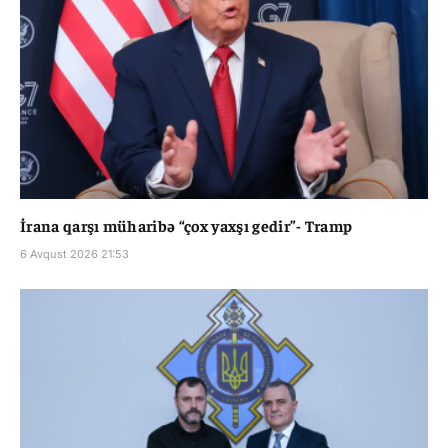
İrana qarşı müharibə “çox yaxşı gedir”- Tramp
6 Avqust 2026 21:53