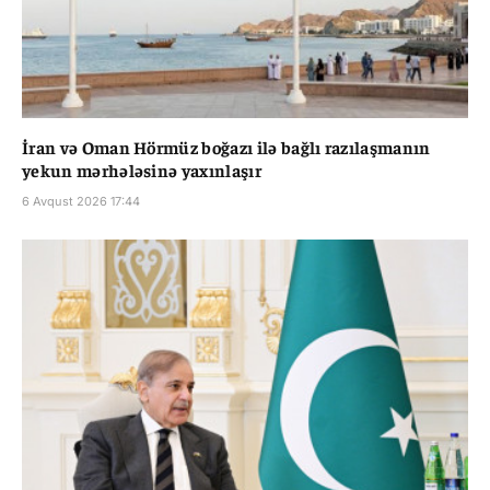
İran və Oman Hörmüz boğazı ilə bağlı razılaşmanın
yekun mərhələsinə yaxınlaşır
6 Avqust 2026 17:44