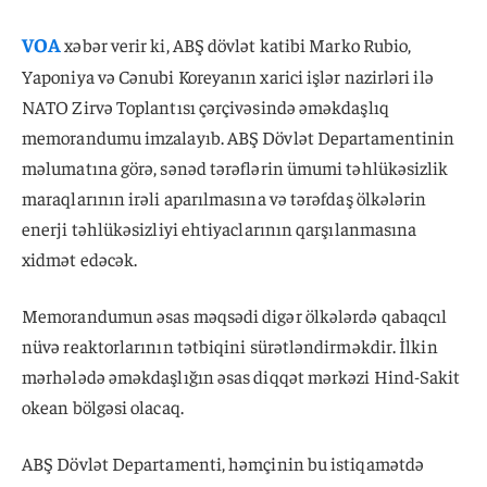
VOA
xəbər verir ki, ABŞ dövlət katibi Marko Rubio,
Yaponiya və Cənubi Koreyanın xarici işlər nazirləri ilə
NATO Zirvə Toplantısı çərçivəsində əməkdaşlıq
memorandumu imzalayıb. ABŞ Dövlət Departamentinin
məlumatına görə, sənəd tərəflərin ümumi təhlükəsizlik
maraqlarının irəli aparılmasına və tərəfdaş ölkələrin
enerji təhlükəsizliyi ehtiyaclarının qarşılanmasına
xidmət edəcək.
Memorandumun əsas məqsədi digər ölkələrdə qabaqcıl
nüvə reaktorlarının tətbiqini sürətləndirməkdir. İlkin
mərhələdə əməkdaşlığın əsas diqqət mərkəzi Hind-Sakit
okean bölgəsi olacaq.
ABŞ Dövlət Departamenti, həmçinin bu istiqamətdə