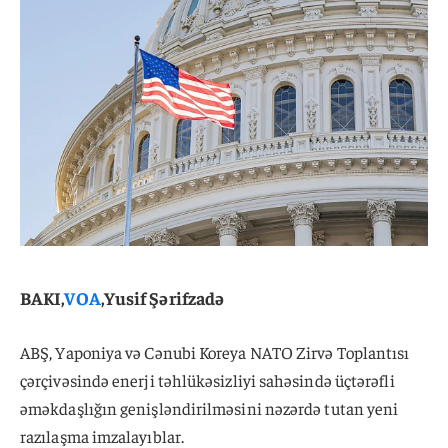
BAKI,
VOA
,Yusif Şərifzadə
ABŞ, Yaponiya və Cənubi Koreya NATO Zirvə Toplantısı
çərçivəsində enerji təhlükəsizliyi sahəsində üçtərəfli
əməkdaşlığın genişləndirilməsini nəzərdə tutan yeni
razılaşma imzalayıblar.