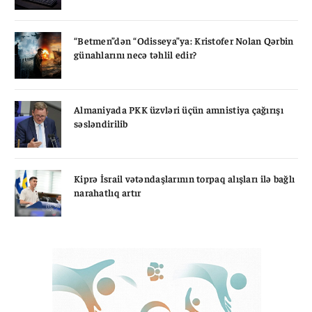
“Betmen”dən “Odisseya”ya: Kristofer Nolan Qərbin
günahlarını necə təhlil edir?
Almaniyada PKK üzvləri üçün amnistiya çağırışı
səsləndirilib
Kiprə İsrail vətəndaşlarının torpaq alışları ilə bağlı
narahatlıq artır