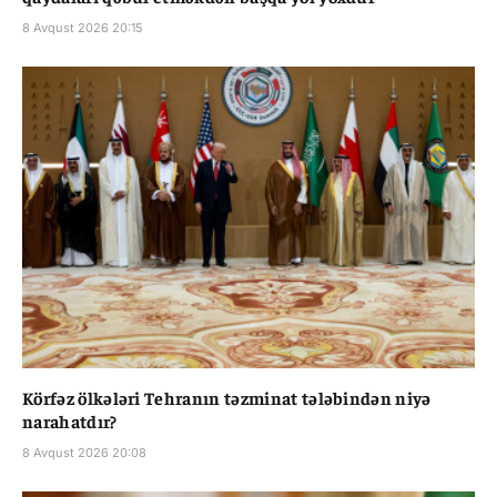
8 Avqust 2026 20:15
Körfəz ölkələri Tehranın təzminat tələbindən niyə
narahatdır?
8 Avqust 2026 20:08