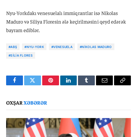
Nyu-Yorkdakı venesuelalı immiqrantlar isə Nikolas
Maduro və Siliya Floresin ələ keçirilməsini qeyd edərək
bayram ediblər.
#ABŞ
#NYU-YORK
#VENESUELA
#NIKOLAS MADURO
#SILIA FLORES
Facebook
Twitter
Pinterest
LinkedIn
Tumblr
Email
Copy
Link
OXŞAR
XƏBƏRƏR