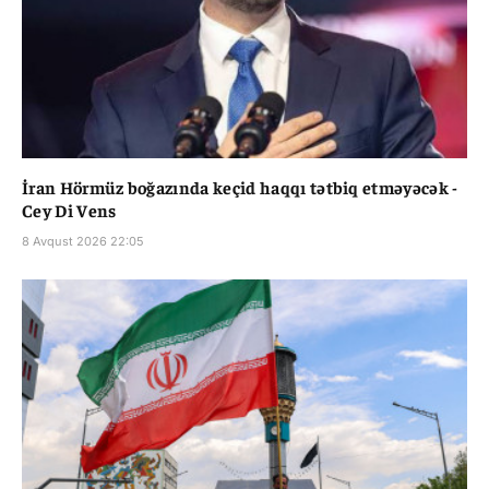
İran Hörmüz boğazında keçid haqqı tətbiq etməyəcək -
Cey Di Vens
8 Avqust 2026 22:05