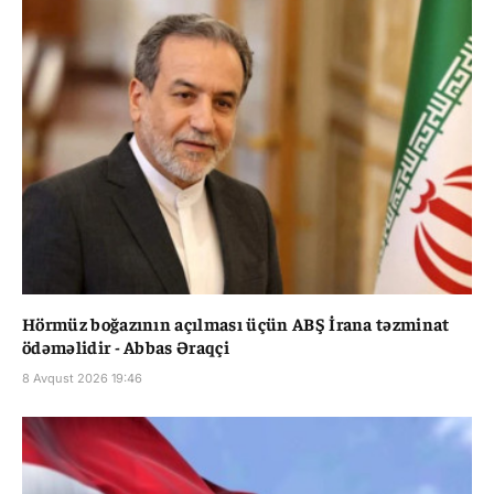
Hörmüz boğazının açılması üçün ABŞ İrana təzminat
ödəməlidir - Abbas Əraqçi
8 Avqust 2026 19:46