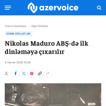
Voice of Azerbaijan
/
Digər Dövlətlər
DIGƏR DÖVLƏTLƏR
Nikolas Maduro ABŞ-də ilk
dinləməyə çıxarılır
4 Yanvar 2026 15:08