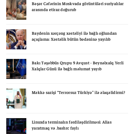
Bəşər Cəfərinin Moskvada görüntüləri suriyalılar
arasında etiraz doğurub
Baydenin xərçəng xəstəliyi ilə bağlı oğlundan
açıqlama: Xəstəlik bütün bədəninə yayılıb
Bakı Təşəbbüs Qrupu 9 Avqust - Beynəlxalq Yerli
Xalqlar Günü ilə bağlı məlumat yayıb
Məkkə sazişi “Terrorsuz Türkiyə” ilə əlaqəlidirmi?
Linuxda terminalın fərdiləşdirilməsi: Alias
yaratmaq və .bashrc faylı