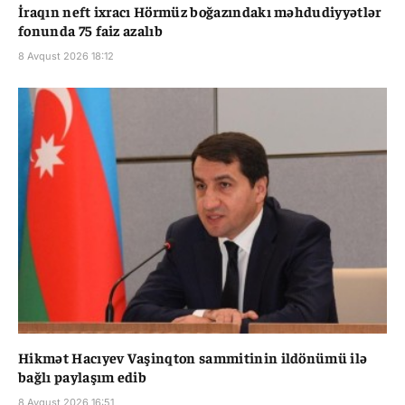
İraqın neft ixracı Hörmüz boğazındakı məhdudiyyətlər
fonunda 75 faiz azalıb
8 Avqust 2026 18:12
Hikmət Hacıyev Vaşinqton sammitinin ildönümü ilə
bağlı paylaşım edib
8 Avqust 2026 16:51