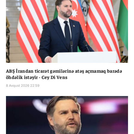
ABŞ İrandan ticarət gəmilərinə atəş açmamaq barədə
öhdəlik istəyir - Cey Di Vens
8 Avqust 2026 22:59