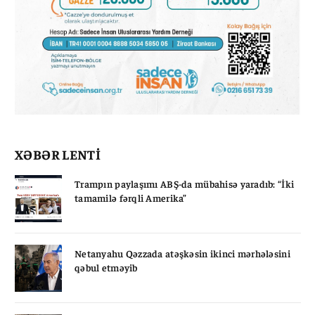
XƏBƏR LENTİ
Trampın paylaşımı ABŞ-da mübahisə yaradıb: “İki
tamamilə fərqli Amerika”
Netanyahu Qəzzada atəşkəsin ikinci mərhələsini
qəbul etməyib