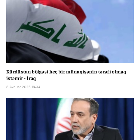
Kürdüstan bölgəsi heç bir münaqişənin tərəfi olmaq
istəmir - İraq
8 Avqust 2026 18:34