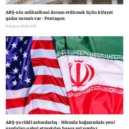
ABŞ-nin müharibəni davam etdirmək üçün kifayət
qədər sursatı var - Pentaqon
8 Avqust 2026 21:01
ABŞ-yə ciddi xəbərdarlıq - Hörmüz boğazındakı yeni
qaydaları qəbul etməkdən başqa yol yoxdur