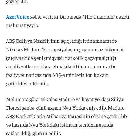
gözlənilir.
AzerVoice
xəbər verir ki, bu barədə “The Guardian” qəzeti
məlumat yayıb.
ABŞ Ədliyyə Nazirliyinin açıqladığı ittihamnamədə
Nikolas Maduro “korrupsiyalaşmış, qanunsuz hökumət”
çərçivəsində genişmiqyaslı narkotik qaçaqmalçılığı
əməliyyatlarını idarə etməkdə ittiham olunur və bu
fəaliyyət nəticəsində ABŞ-a minlərlə ton kokain
gətirildiyi bildirilir.
Məlumata görə, Nikolas Maduro və həyat yoldaşı Siliya
Floresi şənbə günü axşam Nyu-Yorka eniş edib. Maduro
ABŞ Narkotiklərlə Mübarizə İdarəsinin ofisinə çatdırılıb
və hazırda Nyu-Yorkdakı istintaq təcridxanasında
saxlanıldığı güman edilir.