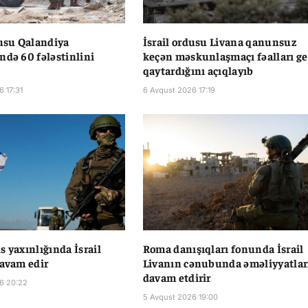
dusu Qalandiya
İsrail ordusu Livana qanunsuz
ndə 60 fələstinlini
keçən məskunlaşmaçı fəalları ge
qaytardığını açıqlayıb
6 17:31
6 Avqust 2026 17:19
s yaxınlığında İsrail
Roma danışıqları fonunda İsrail
davam edir
Livanın cənubunda əməliyyatlar
davam etdirir
6 20:22
5 Avqust 2026 19:00