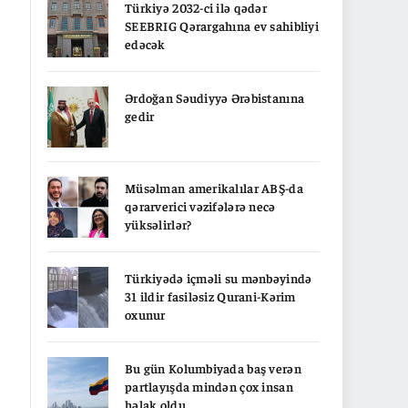
Türkiyə 2032-ci ilə qədər
SEEBRIG Qərargahına ev sahibliyi
edəcək
Ərdoğan Səudiyyə Ərəbistanına
gedir
Müsəlman amerikalılar ABŞ-da
qərarverici vəzifələrə necə
yüksəlirlər?
Türkiyədə içməli su mənbəyində
31 ildir fasiləsiz Qurani-Kərim
oxunur
Bu gün Kolumbiyada baş verən
partlayışda mindən çox insan
həlak oldu