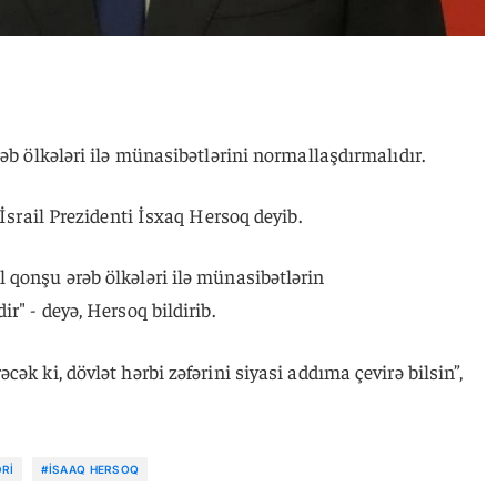
əb ölkələri ilə münasibətlərini normallaşdırmalıdır.
i İsrail Prezidenti İsxaq Hersoq deyib.
 qonşu ərəb ölkələri ilə münasibətlərin
r" - deyə, Hersoq bildirib.
ək ki, dövlət hərbi zəfərini siyasi addıma çevirə bilsin”,
RI
#İSAAQ HERSOQ