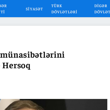
BƏR
TÜRK
DIGƏR
SIYASƏT
NTI
DÖVLƏTLƏRI
DÖVLƏ
lə münasibətlərini
- Hersoq