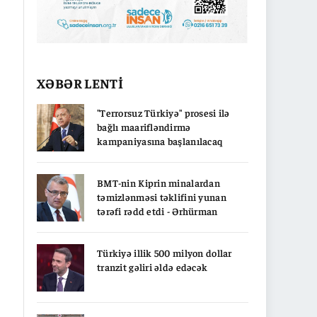
XƏBƏR LENTİ
"Terrorsuz Türkiyə" prosesi ilə
bağlı maarifləndirmə
kampaniyasına başlanılacaq
BMT-nin Kiprin minalardan
təmizlənməsi təklifini yunan
tərəfi rədd etdi - Ərhürman
Türkiyə illik 500 milyon dollar
tranzit gəliri əldə edəcək