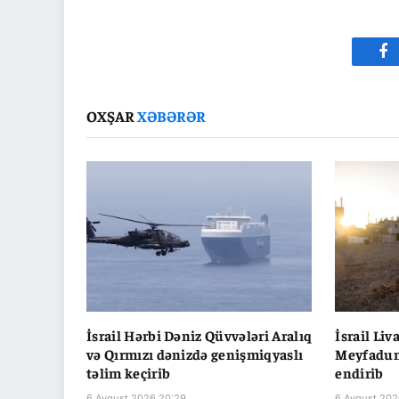
Fa
OXŞAR
XƏBƏRƏR
İsrail Hərbi Dəniz Qüvvələri Aralıq
İsrail Li
və Qırmızı dənizdə genişmiqyaslı
Meyfadun
təlim keçirib
endirib
6 Avqust 2026 20:29
6 Avqust 202