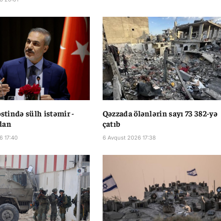
əstində sülh istəmir -
Qəzzada ölənlərin sayı 73 382-yə
dan
çatıb
6 17:40
6 Avqust 2026 17:38