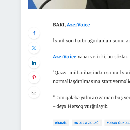
BAKI,
AzerVoice
İsrail son hərbi uğurlardan sonra ər
AzerVoice
xəbər verir ki, bu sözlər
"Qəzza müharibəsindən sonra İsrail
normallaşdırılmasına start verməlidi
“Tam qələbə yalnız o zaman baş verəc
– deyə Hersoq vurğulayıb.
#İSRAIL
#QƏZZA ZOLAĞI
#ƏRƏB ÖLKƏLƏ