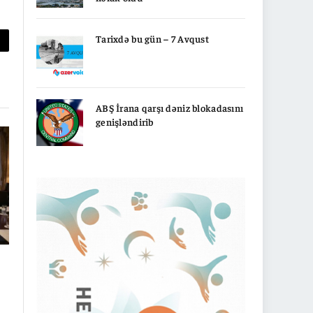
Tarixdə bu gün – 7 Avqust
py
nk
ABŞ İrana qarşı dəniz blokadasını
genişləndirib