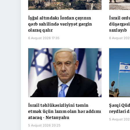
İşğal altındakı İordan çayının
İsrail or
qərb sahilində vəziyyət gərgin
düşərgəsi
olaraq qalır
saxlayıb
6 Avqust 2026 17:35
6 Avqust 202
İsrail təhlükəsizliyini təmin
Şərqi Qüd
etmək üçün lazım olan hər addımı
reydləri 
atacaq - Netanyahu
5 Avqust 202
5 Avqust 2026 20:25