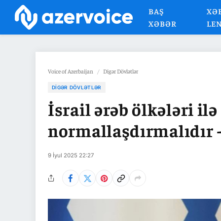
BAŞ
XƏ
XƏBƏR
LE
Voice of Azerbaijan
/
Digər Dövlətlər
DIGƏR DÖVLƏTLƏR
İsrail ərəb ölkələri i
normallaşdırmalıdır 
9 İyul 2025 22:27