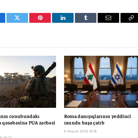
cebook
Twitter
Pinterest
LinkedIn
Tumblr
Email
Co
Li
vanın cənubundakı
Roma danışıqlarının yeddinci
 qəsəbəsinə PUA zərbəsi
raundu başa çatıb
6 Avqust 2026 18:18
6 20:01