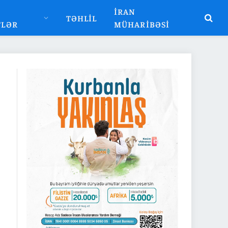
İRAN
TƏHLIL
TLƏR
MÜHARIBƏSI