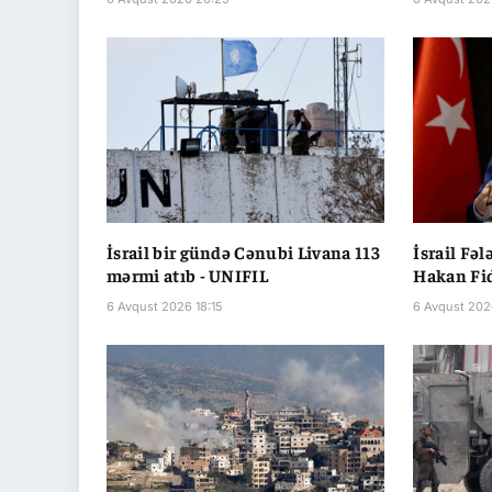
İsrail bir gündə Cənubi Livana 113
İsrail Fəl
mərmi atıb - UNIFIL
Hakan Fi
6 Avqust 2026 18:15
6 Avqust 202