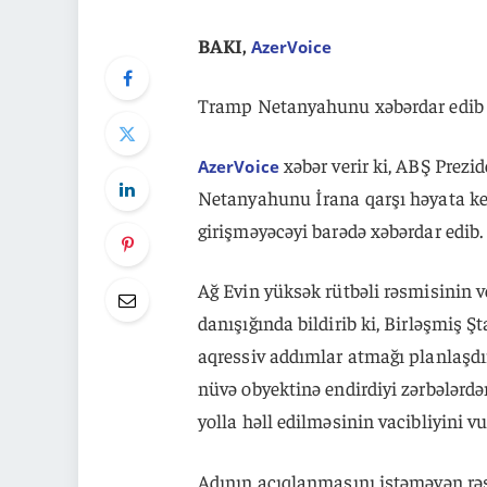
BAKI,
AzerVoice
Tramp Netanyahunu xəbərdar edib 
xəbər verir ki, ABŞ Prezi
AzerVoice
Netanyahunu İrana qarşı həyata ke
girişməyəcəyi barədə xəbərdar edib.
Ağ Evin yüksək rütbəli rəsmisinin 
danışığında bildirib ki, Birləşmiş Ş
aqressiv addımlar atmağı planlaşdı
nüvə obyektinə endirdiyi zərbələrd
yolla həll edilməsinin vacibliyini vu
Adının açıqlanmasını istəməyən rə