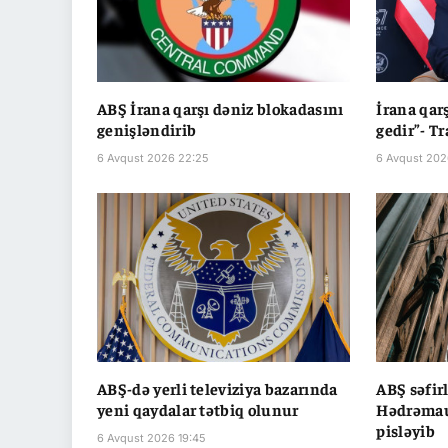
ABŞ İrana qarşı dəniz blokadasını
İrana qar
genişləndirib
gedir”- T
6 Avqust 2026 22:25
6 Avqust 202
ABŞ-də yerli televiziya bazarında
ABŞ səfir
yeni qaydalar tətbiq olunur
Hədrəmau
pisləyib
6 Avqust 2026 19:45