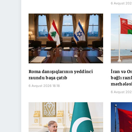
6 Avqust 202
Roma danışıqlarının yeddinci
İran və O
raundu başa çatıb
bağlı raz
mərhələsi
6 Avqust 2026 18:18
6 Avqust 202