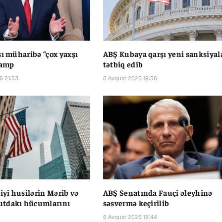
şı müharibə “çox yaxşı
ABŞ Kubaya qarşı yeni sanksiyal
ramp
tətbiq edib
6 21:53
6 Avqust 2026 19:56
liyi husilərin Mərib və
ABŞ Senatında Fauçi əleyhinə
tdakı hücumlarını
səsvermə keçirilib
6 Avqust 2026 18:44