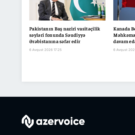
Pakistanın Baş naziri vasitəçilik
Kanada B
səyləri fonunda Səudiyyə
Məhkəməs
Ərəbistanına səfər edir
davam ed
6 Avqust 2026 17:25
6 Avqust 202