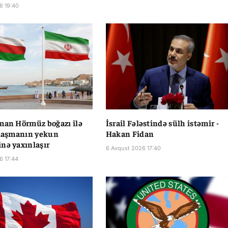
6 19:40
man Hörmüz boğazı ilə
İsrail Fələstində sülh istəmir -
ılaşmanın yekun
Hakan Fidan
nə yaxınlaşır
6 Avqust 2026 17:40
6 17:44