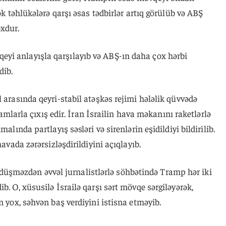
ək təhlükələrə qarşı əsas tədbirlər artıq görülüb və ABŞ
xdur.
yi anlayışla qarşılayıb və ABŞ-ın daha çox hərbi
dib.
 arasında qeyri-stabil atəşkəs rejimi hələlik qüvvədə
ihamlarla çıxış edir. İran İsrailin hava məkanını raketlərlə
alında partlayış səsləri və sirenlərin eşidildiyi bildirilib.
havada zərərsizləşdirildiyini açıqlayıb.
şməzdən əvvəl jurnalistlərlə söhbətində Tramp hər iki
b. O, xüsusilə İsrailə qarşı sərt mövqe sərgiləyərək,
n yox, səhvən baş verdiyini istisna etməyib.