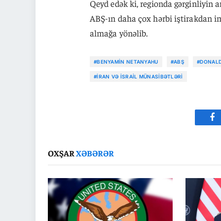
Qeyd edək ki, regionda gərginliyin 
ABŞ-ın daha çox hərbi iştirakdan 
almağa yönəlib.
#BENYAMIN NETANYAHU
#ABŞ
#DONAL
#İRAN VƏ İSRAIL MÜNASIBƏTLƏRI
Fa
OXŞAR
XƏBƏRƏR