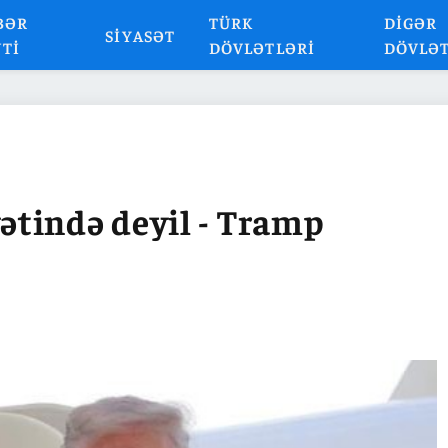
BƏR
TÜRK
DIGƏR
SIYASƏT
NTI
DÖVLƏTLƏRI
DÖVLƏ
tində deyil - Tramp