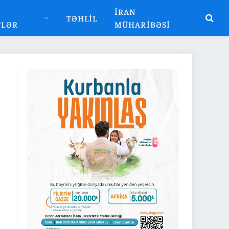
İRAN
TƏHLIL
TLƏR
MÜHARIBƏSI