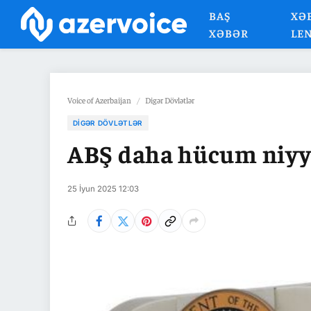
BAŞ
XƏ
XƏBƏR
LE
Voice of Azerbaijan
/
Digər Dövlətlər
DIGƏR DÖVLƏTLƏR
ABŞ daha hücum niyyə
25 İyun 2025 12:03