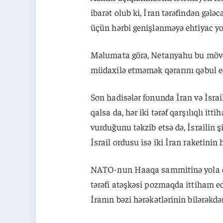
ibarət olub ki, İran tərəfindən gələc
üçün hərbi genişlənməyə ehtiyac yo
Məlumata görə, Netanyahu bu mövqe
müdaxilə etməmək qərarını qəbul e
Son hadisələr fonunda İran və İsrail
qalsa da, hər iki tərəf qarşılıqlı itt
vurduğunu təkzib etsə də, İsrailin şim
İsrail ordusu isə iki İran raketinin 
NATO-nun Haaqa sammitinə yola dü
tərəfi atəşkəsi pozmaqda ittiham edi
İranın bəzi hərəkətlərinin bilərəkdə