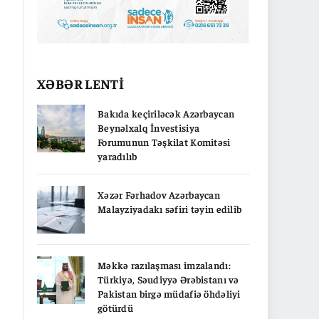
XƏBƏR LENTİ
Bakıda keçiriləcək Azərbaycan
Beynəlxalq İnvestisiya
Forumunun Təşkilat Komitəsi
yaradılıb
Xəzər Fərhadov Azərbaycan
Malayziyadakı səfiri təyin edilib
Məkkə razılaşması imzalandı:
Türkiyə, Səudiyyə Ərəbistanı və
Pakistan birgə müdafiə öhdəliyi
götürdü