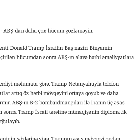
- ABŞ-dan daha çox hücum gözləməyin.
denti Donald Tramp İsrailin Baş naziri Binyamin
çirilən hücumdan sonra ABŞ-ın əlavə hərbi əməliyyatlara
verdiyi məlumata görə, Tramp Netanyahuyla telefon
tatlar artıq öz hərbi mövqeyini ortaya qoyub və daha
rmır. ABŞ-ın B-2 bombardmançıları ilə İranın üç əsas
ən sonra Tramp İsrail tərəfinə münaqişənin diplomatik
rğulayıb.
sminin sözlərinə görə, Trampın əsas mövqeyi ondan