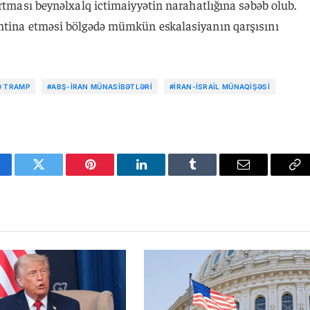
artması beynəlxalq ictimaiyyətin narahatlığına səbəb olub.
imtina etməsi bölgədə mümkün eskalasiyanın qarşısını
D TRAMP
#ABŞ-İRAN MÜNASIBƏTLƏRI
#İRAN-İSRAIL MÜNAQIŞƏSI
cebook
Twitter
Pinterest
LinkedIn
Tumblr
Email
Co
Li