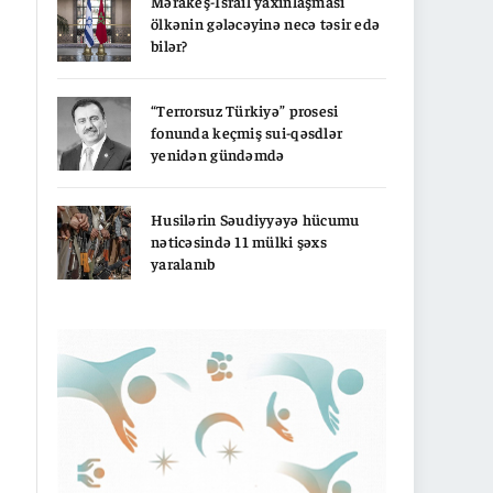
Mərakeş-İsrail yaxınlaşması
ölkənin gələcəyinə necə təsir edə
bilər?
“Terrorsuz Türkiyə” prosesi
fonunda keçmiş sui-qəsdlər
yenidən gündəmdə
Husilərin Səudiyyəyə hücumu
nəticəsində 11 mülki şəxs
yaralanıb