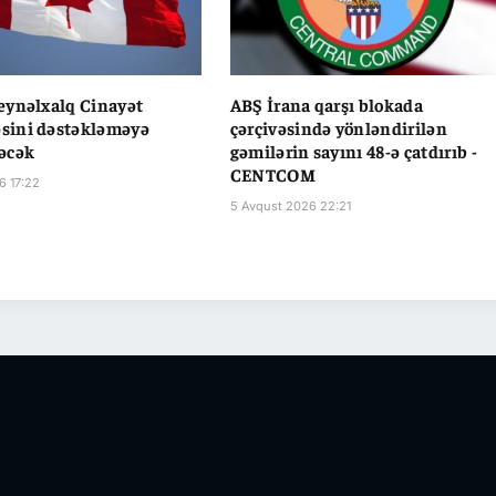
eynəlxalq Cinayət
ABŞ İrana qarşı blokada
ini dəstəkləməyə
çərçivəsində yönləndirilən
əcək
gəmilərin sayını 48-ə çatdırıb -
CENTCOM
6 17:22
5 Avqust 2026 22:21