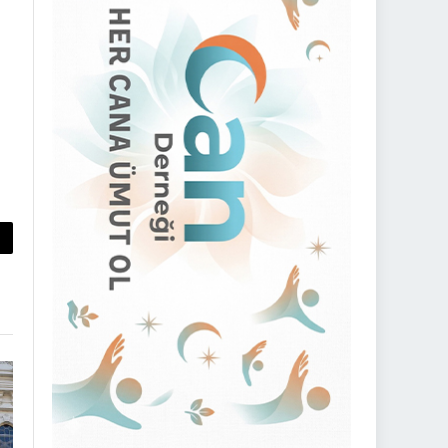
py
nk