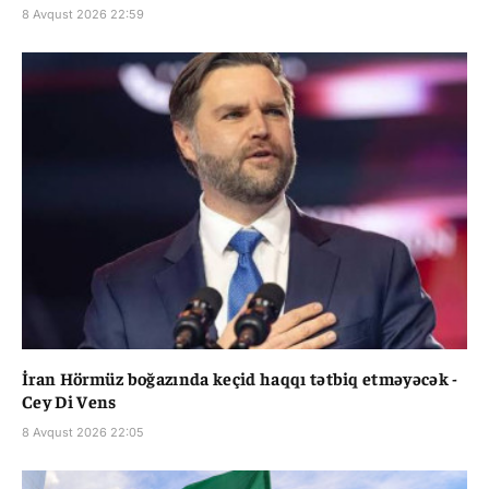
8 Avqust 2026 22:59
İran Hörmüz boğazında keçid haqqı tətbiq etməyəcək -
Cey Di Vens
8 Avqust 2026 22:05