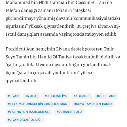
Məhəmməd bin Əbdülrahman bin Cassim Əl Tani ilə
telefon danışığı zamanı Dohanın “atəşkəsi
gücləndirməyə yönəlmiş davamlı kommunikasiyalardakı
uğurlarını” yüksək qiymətləndirib. Bu çərçivə Livan-ABŞ-
İsrail danışıqları əsasında Vaşinqtonda müəyyən edilib.
Prezident Aun həmçinin Livana dəstək göstərən Əmir
Şeyx Tamin bin Həmid Əl Taniyə təşəkkürünü bildirib və
“çətin şəraitdə Livanın dayanıqlılığını gücləndirmək
üçün Qətərin çoxşaxəli yardımlarını” yüksək
qiymətləndirib.
#LIVAN
#QƏTƏR
#DIPLOMATIYA
#ATƏŞKƏS
#COZEF AUN
#ŞEYX MƏHƏMMƏD BIN ƏBDÜLRAHMAN
#ŞEYX TAMIN BIN HƏMID
#VAŞINQTON RAZILAŞMASI
#DOHANIN ROLU
#LIVAN DAYANIQLILIĞI