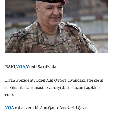
BAKI,
VOA
,Yusif Şərifzadə
Livan Prezidenti Cozef Aun Qətərə Livandakı atəşkəsin
möhkəmləndirilməsinə verdiyi dəstək üçün təşəkkür
edib.
VOA
xəbər verir ki, Aun Qətər Baş Naziri Şeyx