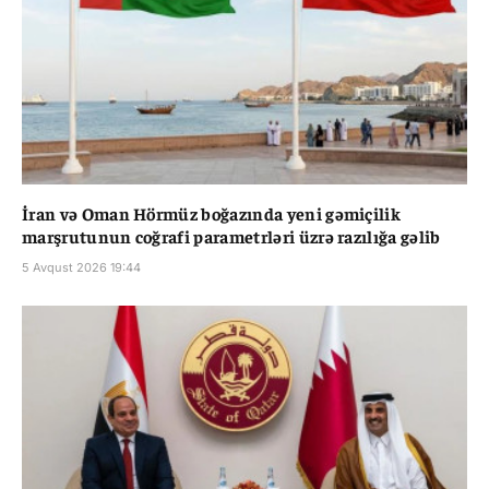
İran və Oman Hörmüz boğazında yeni gəmiçilik
marşrutunun coğrafi parametrləri üzrə razılığa gəlib
5 Avqust 2026 19:44