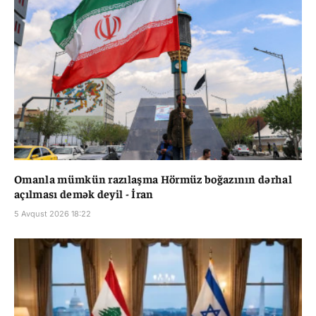
Omanla mümkün razılaşma Hörmüz boğazının dərhal
açılması demək deyil - İran
5 Avqust 2026 18:22