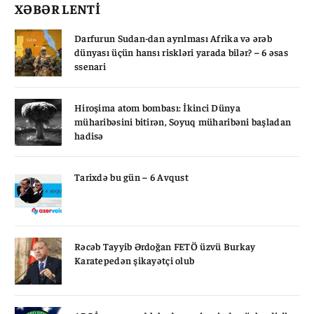
XƏBƏR LENTİ
Darfurun Sudan-dan ayrılması Afrika və ərəb
dünyası üçün hansı riskləri yarada bilər? – 6 əsas
ssenari
Hiroşima atom bombası: İkinci Dünya
müharibəsini bitirən, Soyuq müharibəni başladan
hadisə
Tarixdə bu gün – 6 Avqust
Rəcəb Tayyib Ərdoğan FETÖ üzvü Burkay
Karatepedən şikayətçi olub