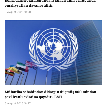
Roma danışıqları fonunda İsrail Livanın cənubunda
əməliyyatları davam etdirir
5 Avqust 2026 19:00
Müharibə səbəbindən didərgin düşmüş 800 mindən
çox livanlı evlərinə qayıdır - BMT
5 Avqust 2026 18:37