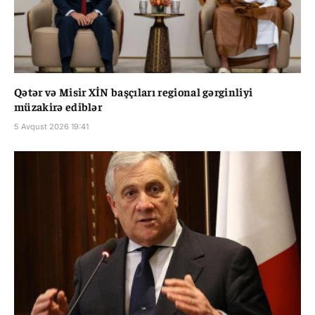
Qətər və Misir XİN başçıları regional gərginliyi
müzakirə ediblər
5 Avqust 2026 19:41