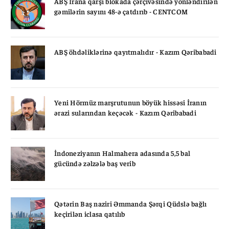
ABŞ İrana qarşı blokada çərçivəsində yönləndirilən
gəmilərin sayını 48-ə çatdırıb - CENTCOM
ABŞ öhdəliklərinə qayıtmalıdır - Kazım Qəribabadi
Yeni Hörmüz marşrutunun böyük hissəsi İranın
ərazi sularından keçəcək - Kazım Qəribabadi
İndoneziyanın Halmahera adasında 5,5 bal
gücündə zəlzələ baş verib
Qətərin Baş naziri Əmmanda Şərqi Qüdslə bağlı
keçirilən iclasa qatılıb