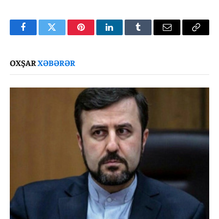
Facebook
Twitter
Pinterest
LinkedIn
Tumblr
Email
Copy
Link
OXŞAR
XƏBƏRƏR