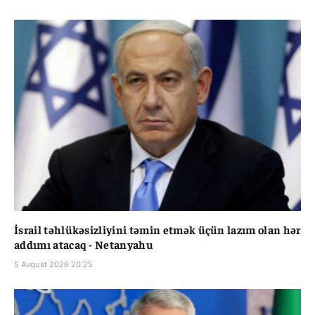
İsrail təhlükəsizliyini təmin etmək üçün lazım olan hər
addımı atacaq - Netanyahu
5 Avqust 2026 20:25