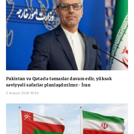
Pakistan və Qətərlə təmaslar davam edir, yüksək
səviyyəli səfərlər planlaşdırılmır - İran
5 Avqust 2026 19:54