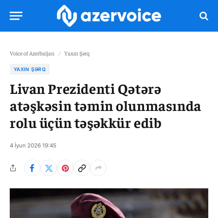
Voice of Azerbaijan
/
Yaxın Şərq
YAXIN ŞƏRQ
Livan Prezidenti Qətərə
atəşkəsin təmin olunmasında
rolu üçün təşəkkür edib
4 İyun 2026 19:45