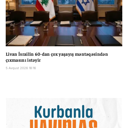
Livan İsrailin 60-dan çox yaşayış məntəqəsindən
çıxmasını istəyir
5 Avqust 2026 18:16