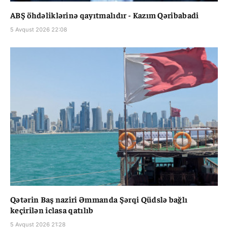
ABŞ öhdəliklərinə qayıtmalıdır - Kazım Qəribabadi
5 Avqust 2026 22:08
Qətərin Baş naziri Əmmanda Şərqi Qüdslə bağlı
keçirilən iclasa qatılıb
5 Avqust 2026 21:28