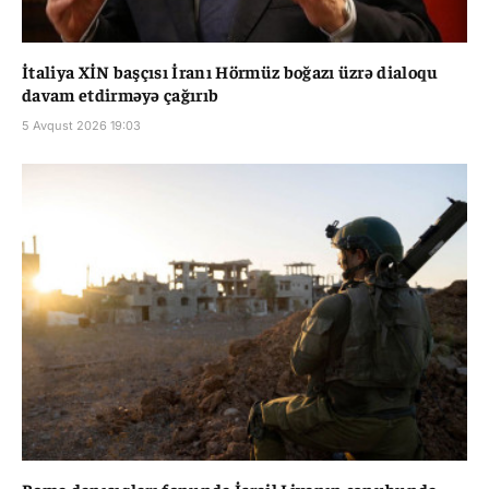
İtaliya XİN başçısı İranı Hörmüz boğazı üzrə dialoqu
davam etdirməyə çağırıb
5 Avqust 2026 19:03