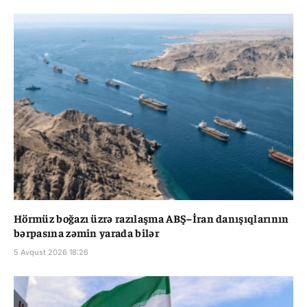
Hörmüz boğazı üzrə razılaşma ABŞ–İran danışıqlarının
bərpasına zəmin yarada bilər
5 Avqust 2026 18:26