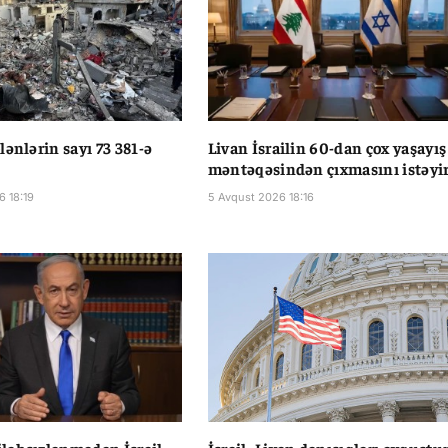
lənlərin sayı 73 381-ə
Livan İsrailin 60-dan çox yaşayış
məntəqəsindən çıxmasını istəyi
6 18:19
5 Avqust 2026 18:16
lahsızlanmadan İsrail
İsrail–Livan danışıqları avqustu