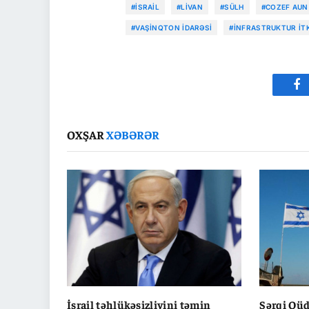
#İSRAIL
#LIVAN
#SÜLH
#COZEF AUN
#VAŞINQTON IDARƏSI
#İNFRASTRUKTUR ITK
Fa
OXŞAR
XƏBƏRƏR
İsrail təhlükəsizliyini təmin
Şərqi Qüd