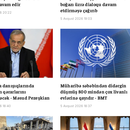
davam edir
boğazı üzrə dialoqu davam
etdirməyə çağırıb
6 20:22
5 Avqust 2026 19:03
a danışıqlarında
Müharibə səbəbindən didərgin
 qərarlarını
düşmüş 800 mindən çox livanlı
əcək - Məsud Pezeşkian
evlərinə qayıdır - BMT
6 18:40
5 Avqust 2026 18:37