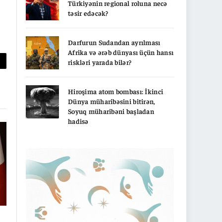
Türkiyənin regional roluna necə
təsir edəcək?
Darfurun Sudandan ayrılması
Afrika və ərəb dünyası üçün hansı
riskləri yarada bilər?
py
nk
Hiroşima atom bombası: İkinci
Dünya müharibəsini bitirən,
Soyuq müharibəni başladan
hadisə