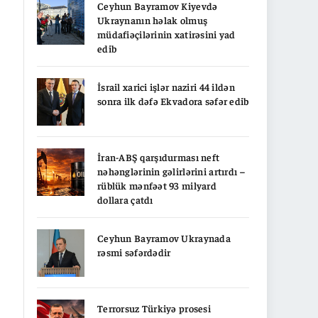
Ceyhun Bayramov Kiyevdə
Ukraynanın həlak olmuş
müdafiəçilərinin xatirəsini yad
edib
İsrail xarici işlər naziri 44 ildən
sonra ilk dəfə Ekvadora səfər edib
İran-ABŞ qarşıdurması neft
nəhənglərinin gəlirlərini artırdı –
rüblük mənfəət 93 milyard
dollara çatdı
Ceyhun Bayramov Ukraynada
rəsmi səfərdədir
Terrorsuz Türkiyə prosesi