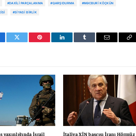
#DAXILI PARÇALANMA
#QARŞIDURMA
#MƏCBURI KÖÇKÜN
ISI
#SIYASI BIRLIK
cebook
Twitter
Pinterest
LinkedIn
Tumblr
Email
Co
Li
s yaxınlığında İsrail
İtaliya XİN başçısı İranı Hörmüz