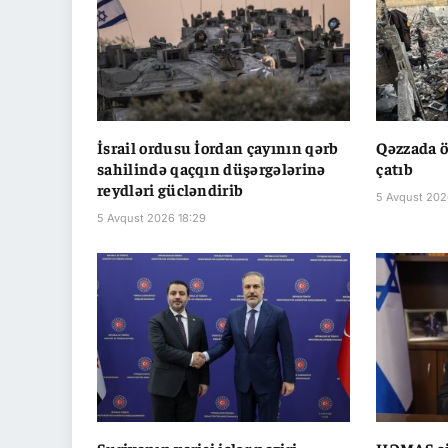
İsrail ordusu İordan çayının qərb
Qəzzada ö
sahilində qaçqın düşərgələrinə
çatıb
reydləri gücləndirib
5 Avqust 202
5 Avqust 2026 18:29
Suriyanın xarici işlər naziri
HƏMAS si