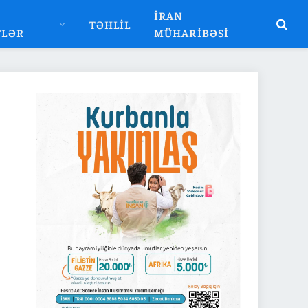
İRAN
TƏHLIL
TLƏR
MÜHARIBƏSI