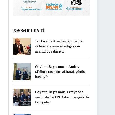
XƏBƏR LENTİ
Türkiyə və Azərbaycan media
sahəsində əməkdaşlığı yeni
mərhələyə daşıyır
Ceyhun Bayramovla Andriy
Sibiha arasında təkbətək görüş
başlayıb
Ceyhun Bayramov Ukraynada
yerli istehsal PUA-ların sərgisi ilə
tanış olub