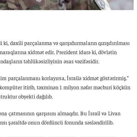
i ki, daxili parçalanma və qarşıdurmaların qızışdırılması
maraqlarına xidmət edir. Prezident idarə ki, dövlətin
daşların təhlükəsizliyinin əsas vəzifəsidir.
“Kim parçalanmanı korlayırsa, İsrailə xidmət göstərirmiş.”
kompüter itirib, təxminən 1 milyon nəfər məcburi köçkün
truktur obyekti dağılıb.
sona çatmasının qarşısını almaqdır. Bu İsrail və Livan
nsı şəraitdə onun dördüncü fonunda səsləndirilib.