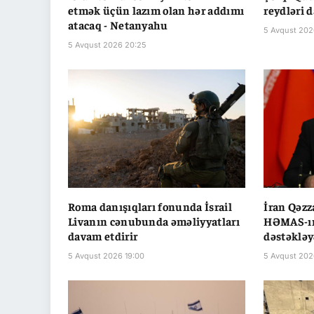
etmək üçün lazım olan hər addımı
reydləri 
atacaq - Netanyahu
5 Avqust 202
5 Avqust 2026 20:25
Roma danışıqları fonunda İsrail
İran Qəzz
Livanın cənubunda əməliyyatları
HƏMAS-ın
davam etdirir
dəstəkləy
5 Avqust 2026 19:00
5 Avqust 202