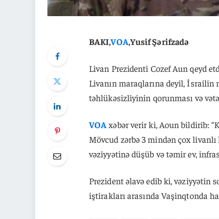
BAKI,
VOA
,Yusif Şərifzadə
Livan Prezidenti Cozef Aun qeyd etd
Livanın maraqlarına deyil, İsrailin 
təhlükəsizliyinin qorunması və vətən
VOA
xəbər verir ki, Aoun bildirib: 
Mövcud zərbə 3 mindən çox livanlı 
vəziyyətinə düşüb və təmir ev, infras
Prezident əlavə edib ki, vəziyyətin 
iştirakları arasında Vaşinqtonda ha