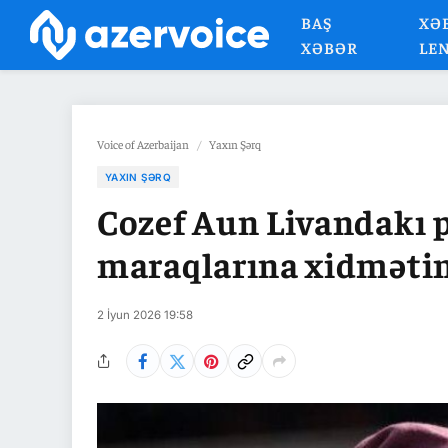
BAŞ
XƏ
XƏBƏR
LE
Voice of Azerbaijan
/
Yaxın Şərq
YAXIN ŞƏRQ
Cozef Aun Livandakı 
maraqlarına xidmətin
2 İyun 2026 19:58