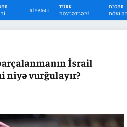
BƏR
TÜRK
DIGƏR
SIYASƏT
NTI
DÖVLƏTLƏRI
DÖVLƏ
parçalanmanın İsrail
i niyə vurğulayır?