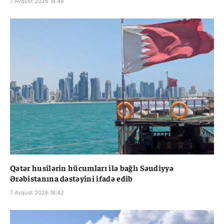
7 Avqust 2026 18:46
Qətər husilərin hücumları ilə bağlı Səudiyyə
Ərəbistanına dəstəyini ifadə edib
7 Avqust 2026 18:42