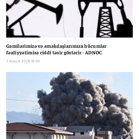
Gəmilərimizə və əməkdaşlarımıza hücumlar
fəaliyyətimizə ciddi təsir göstərir - ADNOC
7 Avqust 2026 19:30