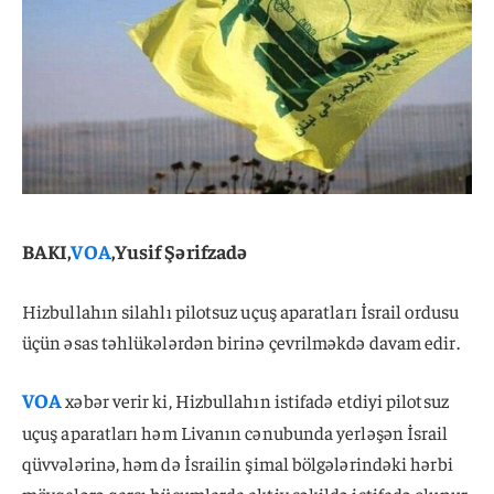
BAKI,
VOA
,Yusif Şərifzadə
Hizbullahın silahlı pilotsuz uçuş aparatları İsrail ordusu
üçün əsas təhlükələrdən birinə çevrilməkdə davam edir.
VOA
xəbər verir ki, Hizbullahın istifadə etdiyi pilotsuz
uçuş aparatları həm Livanın cənubunda yerləşən İsrail
qüvvələrinə, həm də İsrailin şimal bölgələrindəki hərbi
mövqelərə qarşı hücumlarda aktiv şəkildə istifadə olunur.