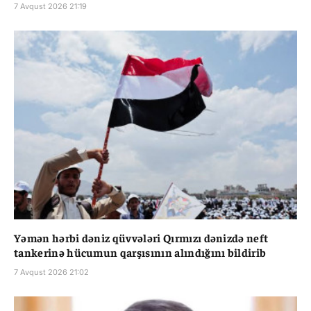
7 Avqust 2026 21:19
Yəmən hərbi dəniz qüvvələri Qırmızı dənizdə neft
tankerinə hücumun qarşısının alındığını bildirib
7 Avqust 2026 21:02