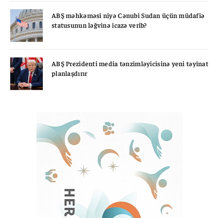
ABŞ məhkəməsi niyə Cənubi Sudan üçün müdafiə
statusunun ləğvinə icazə verib?
ABŞ Prezidenti media tənzimləyicisinə yeni təyinat
planlaşdırır