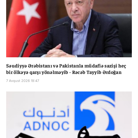
Səudiyyə Ərəbistanı və Pakistanla müdafiə sazişi heç
bir ölkəyə qarşı yönəlməyib - Rəcəb Tayyib Ərdoğan
7 Avqust 2026 19:47