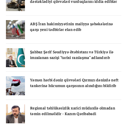
dəstəklədiyi qüvvələri vurduqlarını iddia ediblər
ABŞ İran hakimiyyətinin maliyyə şəbəkələrinə
qarşı yeni tədbirlər elan edib
Şahbaz Şərif Səudiyyə Ərəbistanı və Türkiyə ilə
imzalanan sazişi "tarixi razılaşma" adlandırıb
Yəmən hərbi dəniz qüvvələri Qırmızı dənizdə neft
tankerinə hücumun qarşısının alındığını bildirib
Regional təhlükəsizlik xarici müdaxilə olmadan
təmin edilməlidir - Kazım Qəribabadi