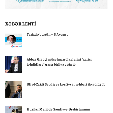
XƏBƏR LENTİ
Tarixdə bu gün – 8 Avqust
Abbas Əraqçi müsəlman ölkələrini "xarici
təhdidlərə" qarşı birliyə çağırıb
Əli əl-Zaidi Səudiyyə kəşfiyyat rəhbəri ilə görüşüb
Husilər Məribdə Səudiyyə Ərəbistanının