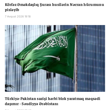
Körfəz Əməkdaşlıq Şurası husilərin Nəcran hücumunu
pisləyib
7 Avqust 2026 19:18
Türkiyə-Pakistan sazişi hərbi blok yaratmaq məqsədi
daşımır - Səudiyyə Ərəbistanı