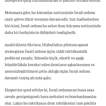
Məlumata görə, bu hücumlar nəticəsində İsrail ordusu
canlı qüvvə itkisi verməyə davam edir. Son hadisələrdən
biri kimi, İsrail ordusu bu səhər dron hücumu nəticəsində
daha bir hərbçisinin öldüyünü təsdiqləyib.
Analitiklərin fikrincə, Hizbullahın pilotsuz aparat
strategiyası İsrail ordusu üçün ciddi təhlükəsizlik
problemi yaradır. Xüsusilə kiçik, sürətli və aşağı
hündürlükdə hərəkət edən dronların aşkarlanması və
zərərsizləşdirilməsi çətin olduğu üçün İsrail ordusu
davamlı təzyiq altında qalır.
Ekspertlər qeyd edirlər ki, İsrail ordusunun buna əsas
cavabı genişmiqyaslı hava zərbələri və bombardmanlar
olur. Lakin bu taktikanın dron təhlükəsini tam şəkildə