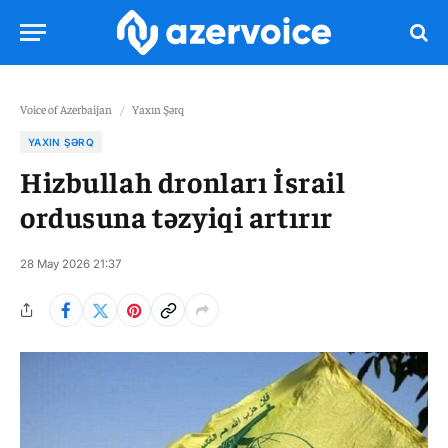
Voice of Azerbaijan
/
Yaxın Şərq
YAXIN ŞƏRQ
Hizbullah dronları İsrail
ordusuna təzyiqi artırır
28 May 2026 21:37