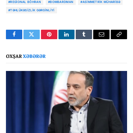
#REGIONAL BÖHRAN
#BOMBARDMAN
#ASIMMETRIK MÜHARIBƏ
#TƏHLÜKƏSIZLIK GƏRGINLIYI
Facebook
Twitter
Pinterest
LinkedIn
Tumblr
Email
Copy
Link
OXŞAR
XƏBƏRƏR