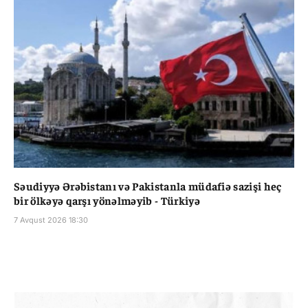
Səudiyyə Ərəbistanı və Pakistanla müdafiə sazişi heç
bir ölkəyə qarşı yönəlməyib - Türkiyə
7 Avqust 2026 18:30