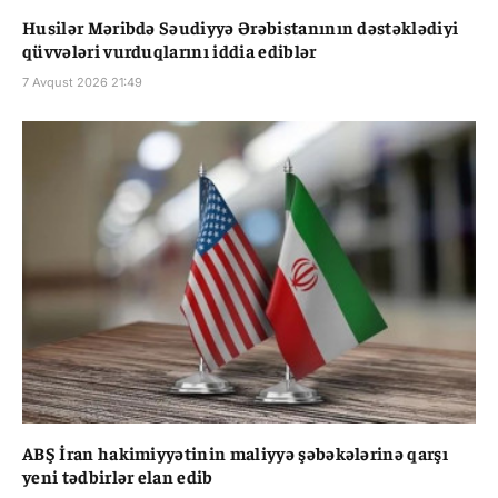
Husilər Məribdə Səudiyyə Ərəbistanının dəstəklədiyi
qüvvələri vurduqlarını iddia ediblər
7 Avqust 2026 21:49
ABŞ İran hakimiyyətinin maliyyə şəbəkələrinə qarşı
yeni tədbirlər elan edib