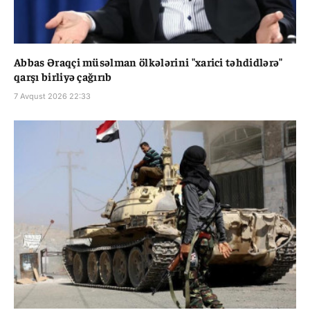
Abbas Əraqçi müsəlman ölkələrini "xarici təhdidlərə"
qarşı birliyə çağırıb
7 Avqust 2026 22:33