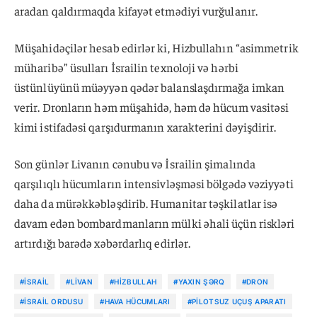
aradan qaldırmaqda kifayət etmədiyi vurğulanır.
Müşahidəçilər hesab edirlər ki, Hizbullahın “asimmetrik
müharibə” üsulları İsrailin texnoloji və hərbi
üstünlüyünü müəyyən qədər balanslaşdırmağa imkan
verir. Dronların həm müşahidə, həm də hücum vasitəsi
kimi istifadəsi qarşıdurmanın xarakterini dəyişdirir.
Son günlər Livanın cənubu və İsrailin şimalında
qarşılıqlı hücumların intensivləşməsi bölgədə vəziyyəti
daha da mürəkkəbləşdirib. Humanitar təşkilatlar isə
davam edən bombardmanların mülki əhali üçün riskləri
artırdığı barədə xəbərdarlıq edirlər.
#İSRAIL
#LIVAN
#HIZBULLAH
#YAXIN ŞƏRQ
#DRON
#İSRAIL ORDUSU
#HAVA HÜCUMLARI
#PILOTSUZ UÇUŞ APARATI