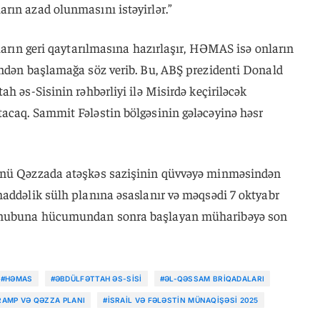
rın azad olunmasını istəyirlər.”
vların geri qaytarılmasına hazırlaşır, HƏMAS isə onların
indən başlamağa söz verib. Bu, ABŞ prezidenti Donald
h əs-Sisinin rəhbərliyi ilə Misirdə keçiriləcək
acaq. Sammit Fələstin bölgəsinin gələcəyinə həsr
ünü Qəzzada atəşkəs sazişinin qüvvəyə minməsindən
maddəlik sülh planına əsaslanır və məqsədi 7 oktyabr
cənubuna hücumundan sonra başlayan müharibəyə son
#HƏMAS
#ƏBDÜLFƏTTAH ƏS-SISI
#ƏL-QƏSSAM BRIQADALARI
AMP VƏ QƏZZA PLANI
#İSRAIL VƏ FƏLƏSTIN MÜNAQIŞƏSI 2025