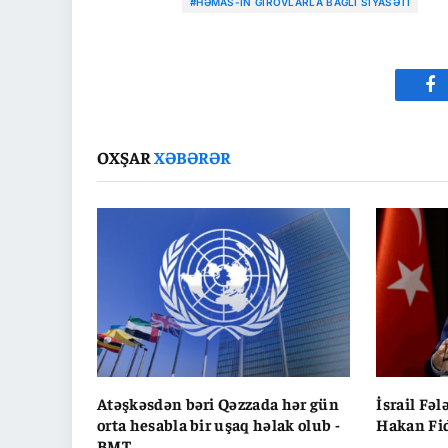
#HƏMAS-IN GIROVLARLA BAĞLI SIYASƏTI
Fa
OXŞAR
XƏBƏRƏR
Atəşkəsdən bəri Qəzzada hər gün
İsrail Fəl
orta hesabla bir uşaq həlak olub -
Hakan Fi
BMT