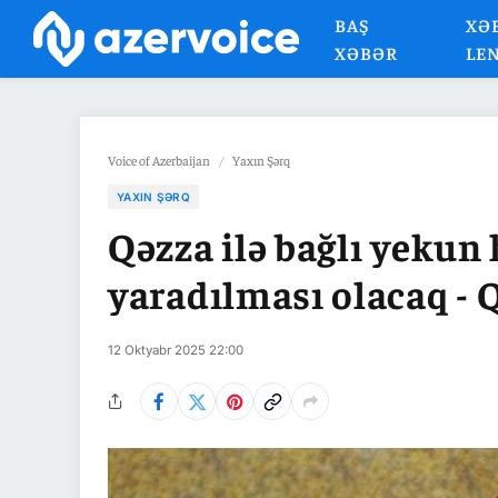
BAŞ
XƏ
XƏBƏR
LE
Voice of Azerbaijan
/
Yaxın Şərq
YAXIN ŞƏRQ
Qəzza ilə bağlı yekun 
yaradılması olacaq - 
12 Oktyabr 2025 22:00