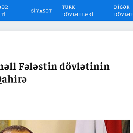
BƏR
TÜRK
DIGƏR
SIYASƏT
NTI
DÖVLƏTLƏRI
DÖVLƏ
həll Fələstin dövlətinin
Qahirə