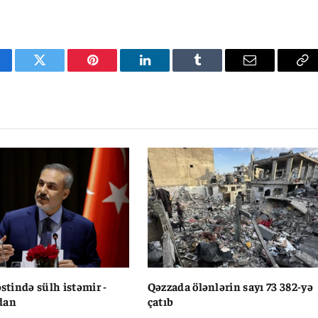
cebook
Twitter
Pinterest
LinkedIn
Tumblr
Email
Co
Li
əstində sülh istəmir -
Qəzzada ölənlərin sayı 73 382-yə
dan
çatıb