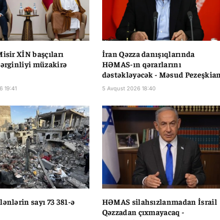
Misir XİN başçıları
İran Qəzza danışıqlarında
gərginliyi müzakirə
HƏMAS-ın qərarlarını
dəstəkləyəcək - Məsud Pezeşkia
6 19:41
5 Avqust 2026 18:40
lənlərin sayı 73 381-ə
HƏMAS silahsızlanmadan İsrail
Qəzzadan çıxmayacaq -