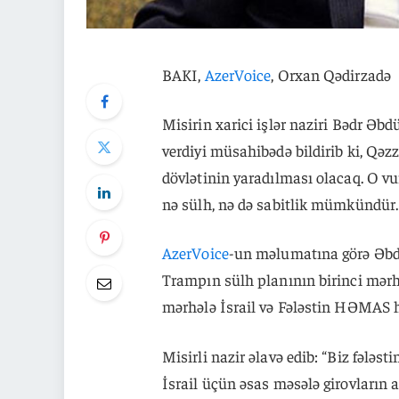
BAKI,
AzerVoice
, Orxan Qədirzadə
Misirin xarici işlər naziri Bədr Ə
verdiyi müsahibədə bildirib ki, Qəzza
dövlətinin yaradılması olacaq. O vu
nə sülh, nə də sabitlik mümkündür.
AzerVoice
-un məlumatına görə Əbdü
Trampın sülh planının birinci mərhə
mərhələ İsrail və Fələstin HƏMAS hə
Misirli nazir əlavə edib: “Biz fələ
İsrail üçün əsas məsələ girovların a