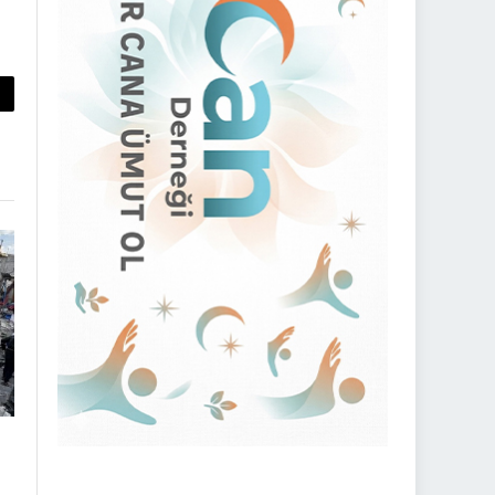
py
nk