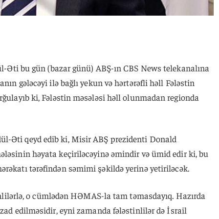
bdül-Əti bu gün (bazar günü) ABŞ-ın CBS News telekanalına
nın gələcəyi ilə bağlı yekun və hərtərəfli həll Fələstin
rğulayıb ki, Fələstin məsələsi həll olunmadan regionda
l-Əti qeyd edib ki, Misir ABŞ prezidenti Donald
ləsinin həyata keçiriləcəyinə əmindir və ümid edir ki, bu
rəkatı tərəfindən səmimi şəkildə yerinə yetiriləcək.
stinlilərlə, o cümlədən HƏMAS-la tam təmasdayıq. Hazırda
zad edilməsidir, eyni zamanda fələstinlilər də İsrail