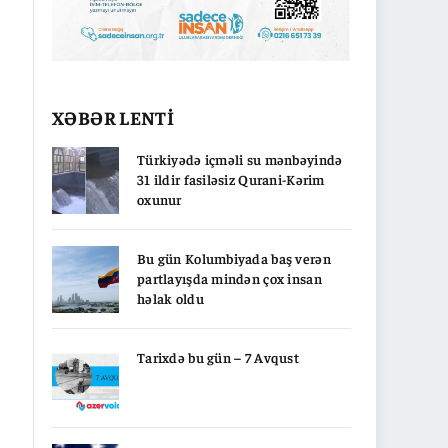
XƏBƏR LENTİ
Türkiyədə içməli su mənbəyində
31 ildir fasiləsiz Qurani-Kərim
oxunur
Bu gün Kolumbiyada baş verən
partlayışda mindən çox insan
həlak oldu
Tarixdə bu gün – 7 Avqust