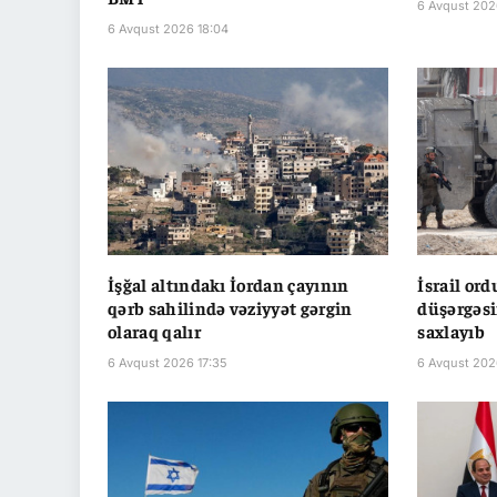
6 Avqust 202
6 Avqust 2026 18:04
İşğal altındakı İordan çayının
İsrail or
qərb sahilində vəziyyət gərgin
düşərgəsi
olaraq qalır
saxlayıb
6 Avqust 2026 17:35
6 Avqust 202