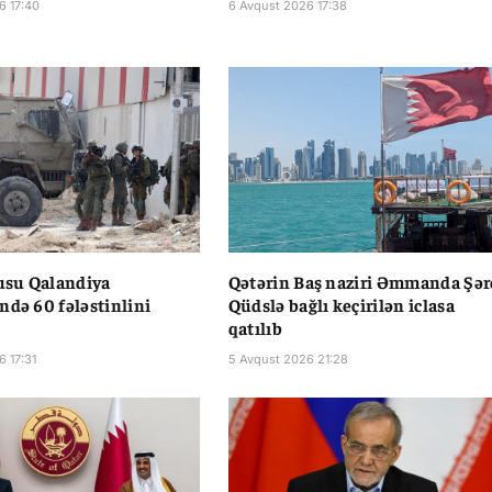
6 17:40
6 Avqust 2026 17:38
dusu Qalandiya
Qətərin Baş naziri Əmmanda Şər
ndə 60 fələstinlini
Qüdslə bağlı keçirilən iclasa
qatılıb
6 17:31
5 Avqust 2026 21:28