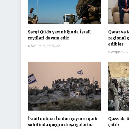
Şərqi Qüds yaxınlığında İsrail
Qətər və 
reydləri davam edir
regional 
ediblər
5 Avqust 2026 20:22
5 Avqust 202
İsrail ordusu İordan çayının qərb
Qəzzada ö
sahilində qaçqın düşərgələrinə
çatıb