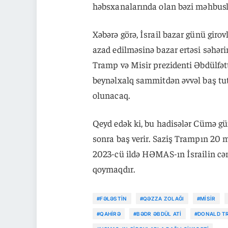
həbsxanalarında olan bəzi məhbusla
Xəbərə görə, İsrail bazar günü giro
azad edilməsinə bazar ertəsi səhər
Tramp və Misir prezidenti Əbdülfətta
beynəlxalq sammitdən əvvəl baş tut
olunacaq.
Qeyd edək ki, bu hadisələr Cümə g
sonra baş verir. Saziş Trampın 20 
2023-cü ildə HƏMAS-ın İsrailin 
qoymaqdır.
#FƏLƏSTIN
#QƏZZA ZOLAĞI
#MISIR
#QAHIRƏ
#BƏDR ƏBDÜL ATI
#DONALD TR