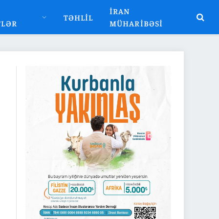
İRAN
TƏHLIL
TLƏR
MÜHARIBƏSI