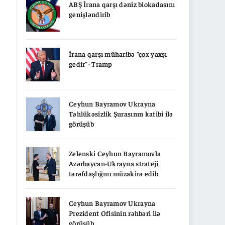
ABŞ İrana qarşı dəniz blokadasını
genişləndirib
İrana qarşı müharibə “çox yaxşı
gedir”- Tramp
Ceyhun Bayramov Ukrayna
Təhlükəsizlik Şurasının katibi ilə
görüşüb
Zelenski Ceyhun Bayramovla
Azərbaycan-Ukrayna strateji
tərəfdaşlığını müzakirə edib
Ceyhun Bayramov Ukrayna
Prezident Ofisinin rəhbəri ilə
görüşüb