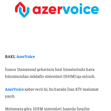
BAKI,
AzerVoice
İranın Dəmavənd şəhərinin bəzi hissələrində hava
hücumundan müdafiə sistemləri (HHM) işə salınıb.
AzerVoice
xəbər verir ki, bu barədə İran KİV məlumat
yayıb.
Məlumata görə, HHM sistemləri hazırda İsrailin