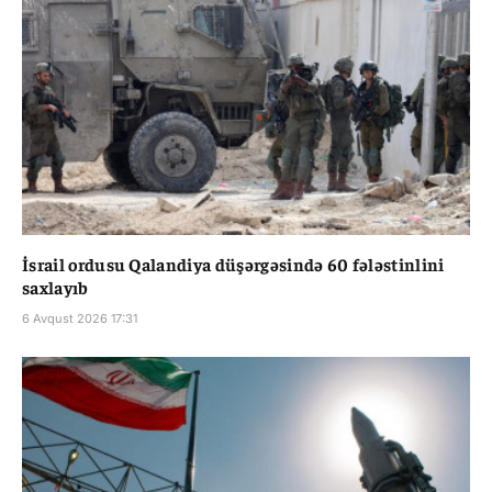
İsrail ordusu Qalandiya düşərgəsində 60 fələstinlini
saxlayıb
6 Avqust 2026 17:31