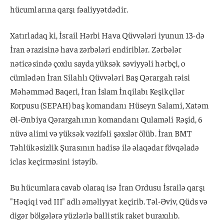
hücumlarına qarşı fəaliyyətdədir.
Xatırladaq ki, İsrail Hərbi Hava Qüvvələri iyunun 13-də
İran ərazisinə hava zərbələri endiriblər. Zərbələr
nəticəsində çoxlu sayda yüksək səviyyəli hərbçi, o
cümlədən İran Silahlı Qüvvələri Baş Qərargah rəisi
Məhəmməd Baqeri, İran İslam İnqilabı Keşikçilər
Korpusu (SEPAH) baş komandanı Hüseyn Salami, Xatəm
Əl-Ənbiya Qərargahının komandanı Qulaməli Rəşid, 6
nüvə alimi və yüksək vəzifəli şəxslər ölüb. İran BMT
Təhlükəsizlik Şurasının hadisə ilə əlaqədar fövqəladə
iclas keçirməsini istəyib.
Bu hücumlara cavab olaraq isə İran Ordusu İsrailə qarşı
"Həqiqi vəd III" adlı əməliyyat keçirib. Təl-Əviv, Qüds və
digər bölgələrə yüzlərlə ballistik raket buraxılıb.