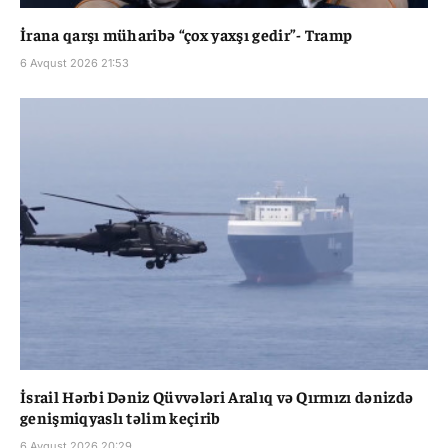
İrana qarşı müharibə “çox yaxşı gedir”- Tramp
6 Avqust 2026 21:53
İsrail Hərbi Dəniz Qüvvələri Aralıq və Qırmızı dənizdə
genişmiqyaslı təlim keçirib
6 Avqust 2026 20:29