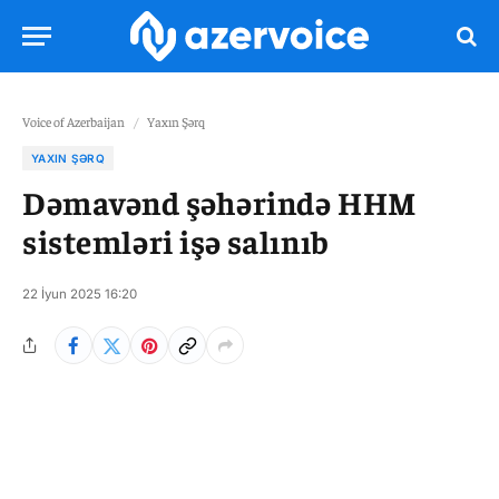
Voice of Azerbaijan
/
Yaxın Şərq
YAXIN ŞƏRQ
Dəmavənd şəhərində HHM
sistemləri işə salınıb
22 İyun 2025 16:20