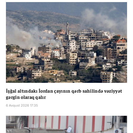
İşğal altındakı İordan çayının qərb sahilində vəziyyət
gərgin olaraq qalır
6 Avqust 2026 17:35