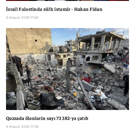
İsrail Fələstində sülh istəmir - Hakan Fidan
6 Avqust 2026 17:40
Qəzzada ölənlərin sayı 73 382-yə çatıb
6 Avqust 2026 17:38