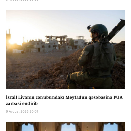
İsrail Livanın cənubundakı Meyfadun qəsəbəsinə PUA
zərbəsi endirib
6 Avqust 2026 20:01