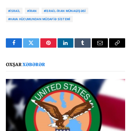
#İSRAIL
#İRAN
#İSRAIL-İRAN MÜNAQIŞƏSI
#HAVA HÜCUMUNDAN MÜDAFIƏ SISTEMI
Facebook
Twitter
Pinterest
LinkedIn
Tumblr
Email
Copy
Link
OXŞAR
XƏBƏRƏR