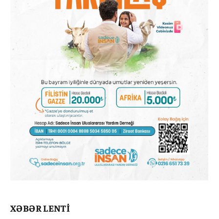
XƏBƏR LENTİ