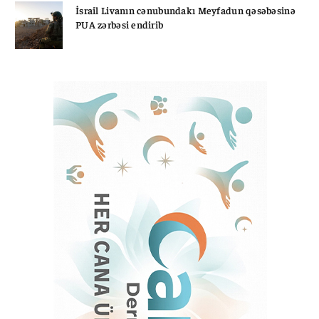
İsrail Livanın cənubundakı Meyfadun qəsəbəsinə
PUA zərbəsi endirib