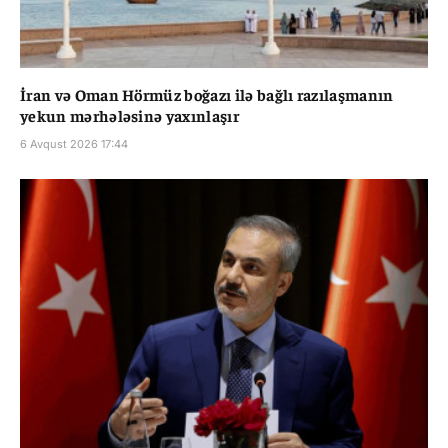
İran və Oman Hörmüz boğazı ilə bağlı razılaşmanın
yekun mərhələsinə yaxınlaşır
6 Avqust 2026 17:44