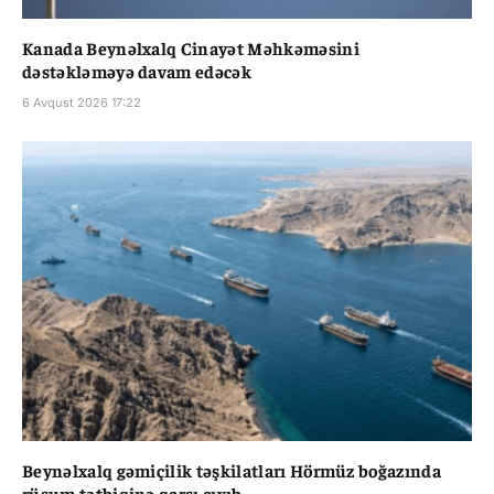
Kanada Beynəlxalq Cinayət Məhkəməsini
dəstəkləməyə davam edəcək
6 Avqust 2026 17:22
Beynəlxalq gəmiçilik təşkilatları Hörmüz boğazında
rüsum tətbiqinə qarşı çıxıb