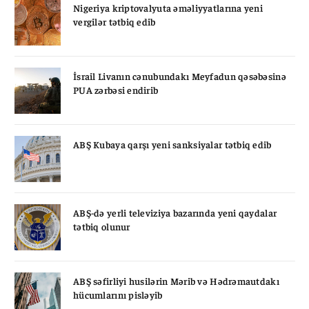
Nigeriya kriptovalyuta əməliyyatlarına yeni
vergilər tətbiq edib
İsrail Livanın cənubundakı Meyfadun qəsəbəsinə
PUA zərbəsi endirib
ABŞ Kubaya qarşı yeni sanksiyalar tətbiq edib
ABŞ-də yerli televiziya bazarında yeni qaydalar
tətbiq olunur
ABŞ səfirliyi husilərin Mərib və Hədrəmautdakı
hücumlarını pisləyib