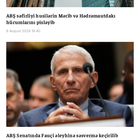
ABŞ səfirliyi husilərin Mərib və Hədrəmautdakı
hücumlarını pisləyib
6 Avqust 2026 19:40
ABŞ Senatında Fauçi əleyhinə səsvermə keçirilib