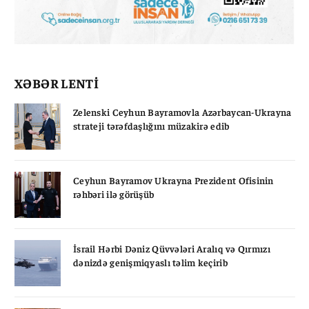
XƏBƏR LENTİ
Zelenski Ceyhun Bayramovla Azərbaycan-Ukrayna
strateji tərəfdaşlığını müzakirə edib
Ceyhun Bayramov Ukrayna Prezident Ofisinin
rəhbəri ilə görüşüb
İsrail Hərbi Dəniz Qüvvələri Aralıq və Qırmızı
dənizdə genişmiqyaslı təlim keçirib