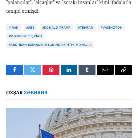
"yalançılar", "alçaqlar" və "zorakı insanlar" kimi ifadələrlə
tənqid etmişdi.
#İRAN
#ABŞ
#DONALD TRAMP
#TEHRAN
#VAŞINQTON
#MƏSUD PEZEŞKIAN
#ABŞ–İRAN MÜNASIBƏTLƏRINDƏ KRITIK MƏRHƏLƏ
Facebook
Twitter
Pinterest
LinkedIn
Tumblr
Email
Copy
Link
OXŞAR
XƏBƏRƏR