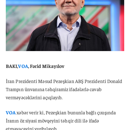
BAKI,
VOA
, Fərid Mikayılov
İran Prezidenti Məsud Pezeşkian ABŞ Prezidenti Donald
Trampın ünvanına təhqiramiz ifadələrlə cavab
verməyəcəklərini açıqlayıb.
VOA
xəbər verir ki, Pezeşkian bununla bağlı çıxışında
İranın öz siyasi mövqeyini təhqir dili ilə ifadə
etməyəcəyini vurğulayıb.