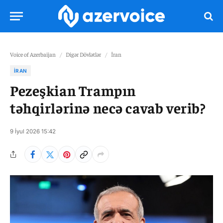
Voice of Azerbaijan
/
Digər Dövlətlər
/
İran
İRAN
Pezeşkian Trampın
təhqirlərinə necə cavab verib?
9 İyul 2026 15:42