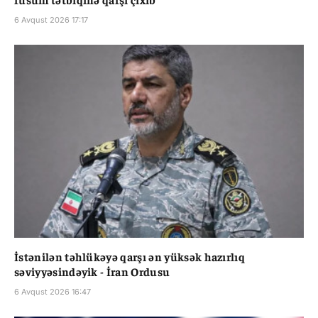
6 Avqust 2026 17:17
İstənilən təhlükəyə qarşı ən yüksək hazırlıq
səviyyəsindəyik - İran Ordusu
6 Avqust 2026 16:47