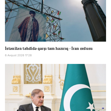
İstənilən təhdidə qarşı tam hazırıq - İran ordusu
6 Avqust 2026 17:28