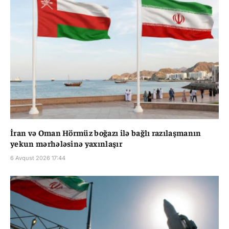
İran və Oman Hörmüz boğazı ilə bağlı razılaşmanın
yekun mərhələsinə yaxınlaşır
6 Avqust 2026 17:44