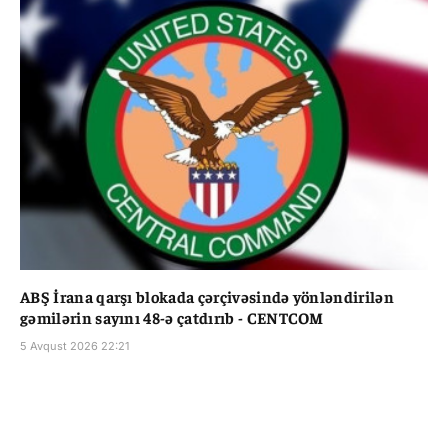
ABŞ İrana qarşı blokada çərçivəsində yönləndirilən
gəmilərin sayını 48-ə çatdırıb - CENTCOM
5 Avqust 2026 22:21