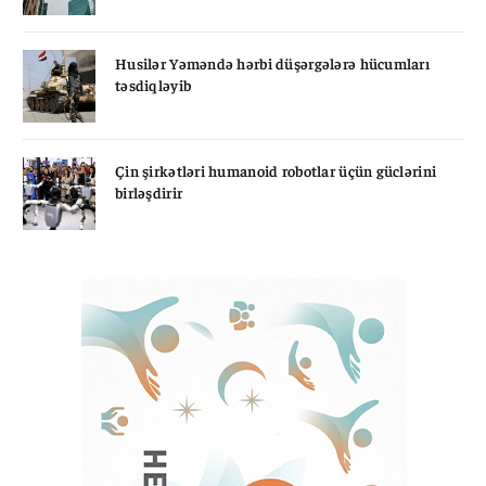
Husilər Yəməndə hərbi düşərgələrə hücumları
təsdiqləyib
Çin şirkətləri humanoid robotlar üçün güclərini
birləşdirir