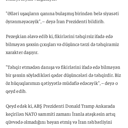
"Əlləri uşaqların qanına bulaşmış birindən belə siyasəti
öyrənməyəcəyik", – deyə İran Prezidenti bildirib.
Pezeşkian əlavə edib ki, fikirlərini təhqirsiz ifadə edə
bilməyən şəxsin çıxışları və düşüncə tərzi də təhqiramiz
xarakter daşıyır.
"Təhqir etmədən danışa və fikirlərini ifadə edə bilməyən
bir şəxsin söylədikləri qədər düşüncələri də təhqirdir. Biz
öz hüquqlarımızı qətiyyətlə müdafiə edəcəyik", – deyə o
qeyd edib.
Qeyd edək ki, ABŞ Prezidenti Donald Tramp Ankarada
keçirilən NATO sammiti zamanı İranla atəşkəsin artıq
qüvvədə olmadığını bəyan etmiş və İran rəhbərliyini