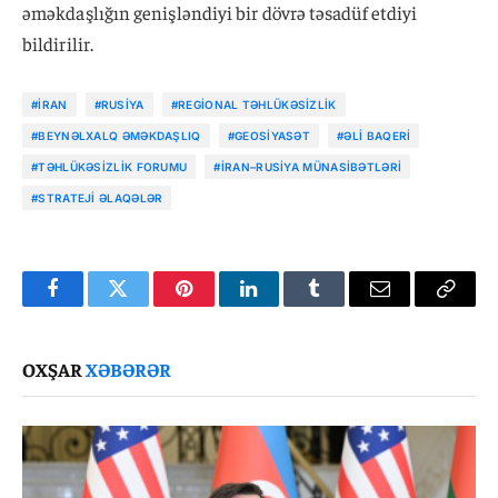
əməkdaşlığın genişləndiyi bir dövrə təsadüf etdiyi
bildirilir.
#İRAN
#RUSIYA
#REGIONAL TƏHLÜKƏSIZLIK
#BEYNƏLXALQ ƏMƏKDAŞLIQ
#GEOSIYASƏT
#ƏLI BAQERI
#TƏHLÜKƏSIZLIK FORUMU
#İRAN–RUSIYA MÜNASIBƏTLƏRI
#STRATEJI ƏLAQƏLƏR
Facebook
Twitter
Pinterest
LinkedIn
Tumblr
Email
Copy
Link
OXŞAR
XƏBƏRƏR