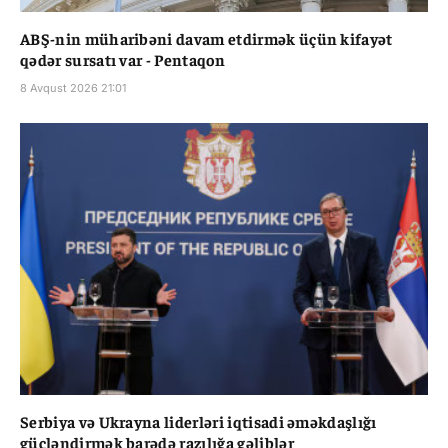
ABŞ-nin müharibəni davam etdirmək üçün kifayət
qədər sursatı var - Pentaqon
8 Avqust 2026 21:01
Serbiya və Ukrayna liderləri iqtisadi əməkdaşlığı
gücləndirmək barədə razılığa gəliblər