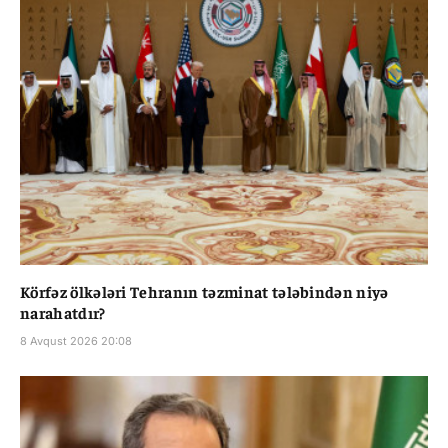
Körfəz ölkələri Tehranın təzminat tələbindən niyə
narahatdır?
8 Avqust 2026 20:08