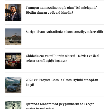
Trampın namizədinə rəqib olan "Əsl miçiqanlı"
Əbdürrəhman əs-Seyid kimdir?
Suriya-Livan sərhədində xüsusi əməliyyat keçirilib
Ciddədə caz və milli irsin sintezi - Dövlət və özəl
sektor tərəfdaşlığı başlayır
2026-cı il Toyota Corolla Cross Hybrid sınaqdan
keçdi
Quranda Məhəmməd peyğəmbərin adı keçən
ayələr hansılardır?