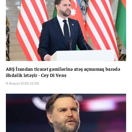
ABŞ İrandan ticarət gəmilərinə atəş açmamaq barədə
öhdəlik istəyir - Cey Di Vens
8 Avqust 2026 22:59