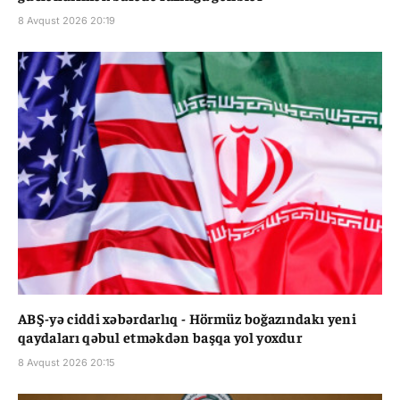
8 Avqust 2026 20:19
ABŞ-yə ciddi xəbərdarlıq - Hörmüz boğazındakı yeni
qaydaları qəbul etməkdən başqa yol yoxdur
8 Avqust 2026 20:15