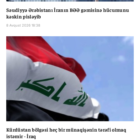
Səudiyyə Ərəbistanı İranın BƏƏ gəmisinə hücumunu
kəskin pisləyib
8 Avqust 2026 18:38
Kürdüstan bölgəsi heç bir münaqişənin tərəfi olmaq
istəmir - İraq