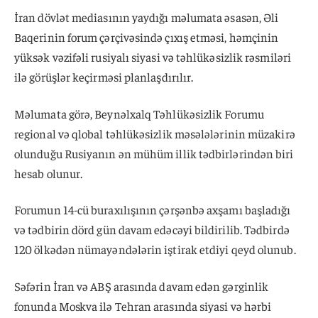
İran dövlət mediasının yaydığı məlumata əsasən, Əli
Baqerinin forum çərçivəsində çıxış etməsi, həmçinin
yüksək vəzifəli rusiyalı siyasi və təhlükəsizlik rəsmiləri
ilə görüşlər keçirməsi planlaşdırılır.
Məlumata görə, Beynəlxalq Təhlükəsizlik Forumu
regional və qlobal təhlükəsizlik məsələlərinin müzakirə
olunduğu Rusiyanın ən mühüm illik tədbirlərindən biri
hesab olunur.
Forumun 14-cü buraxılışının çərşənbə axşamı başladığı
və tədbirin dörd gün davam edəcəyi bildirilib. Tədbirdə
120 ölkədən nümayəndələrin iştirak etdiyi qeyd olunub.
Səfərin İran və ABŞ arasında davam edən gərginlik
fonunda Moskva ilə Tehran arasında siyasi və hərbi