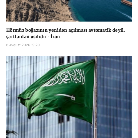
Hörmüz boğazının yenidən açılması avtomatik deyil,
şərtlərdən asılıdır - İran
8 Avqust 2026 19:20