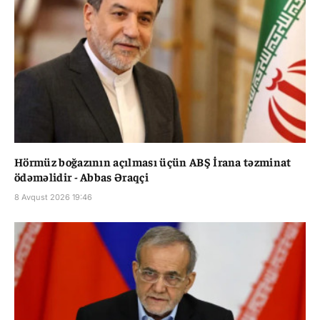
Hörmüz boğazının açılması üçün ABŞ İrana təzminat
ödəməlidir - Abbas Əraqçi
8 Avqust 2026 19:46