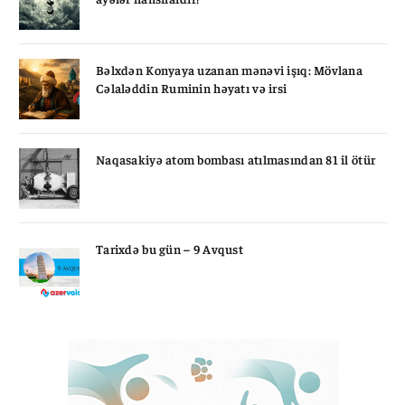
Bəlxdən Konyaya uzanan mənəvi işıq: Mövlana
Cəlaləddin Ruminin həyatı və irsi
Naqasakiyə atom bombası atılmasından 81 il ötür
Tarixdə bu gün – 9 Avqust