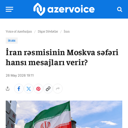
Voice of Azerbaijan
/
Digər Dövlətlər
/
İran
İRAN
İran rəsmisinin Moskva səfəri
hansı mesajları verir?
26 May 2026 19:11