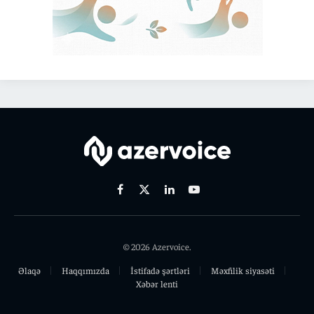
Facebook
X
Linkedin
Youtube
(Twitter)
© 2026 Azervoice.
Əlaqə
Haqqımızda
İstifadə şərtləri
Məxfilik siyasəti
Xəbər lenti