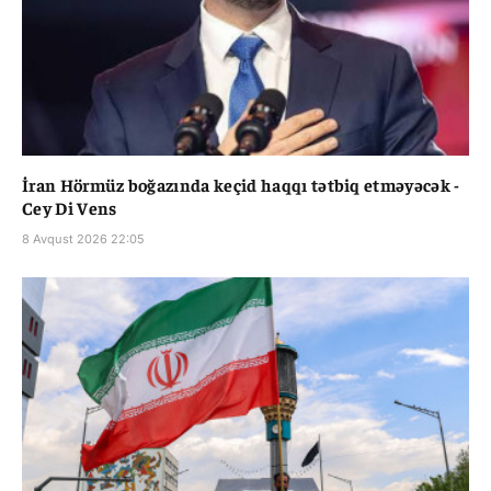
İran Hörmüz boğazında keçid haqqı tətbiq etməyəcək -
Cey Di Vens
8 Avqust 2026 22:05