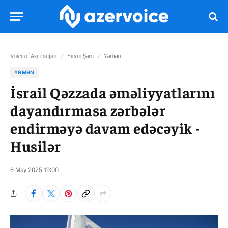
Voice of Azerbaijan
/
Yaxın Şərq
/
Yəmən
YƏMƏN
İsrail Qəzzada əməliyyatlarını
dayandırmasa zərbələr
endirməyə davam edəcəyik -
Husilər
6 May 2025 19:00