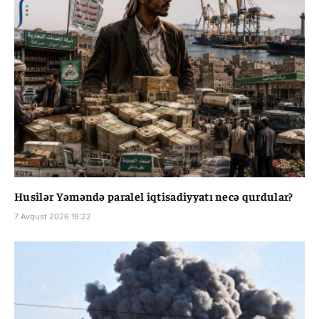
Husilər Yəməndə paralel iqtisadiyyatı necə qurdular?
7 Avqust 2026 19:22