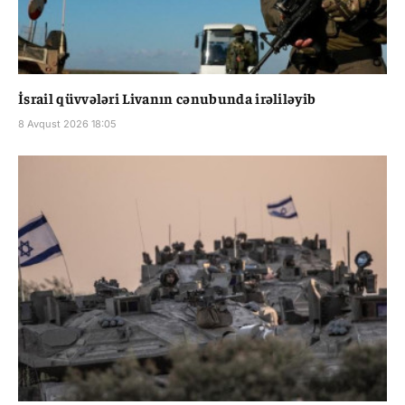
İsrail qüvvələri Livanın cənubunda irəliləyib
8 Avqust 2026 18:05