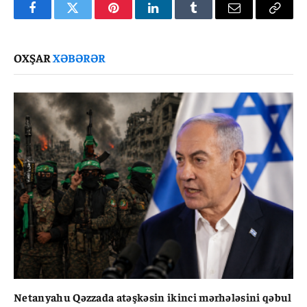
Facebook
Twitter
Pinterest
LinkedIn
Tumblr
Email
Copy
Link
OXŞAR
XƏBƏRƏR
Netanyahu Qəzzada atəşkəsin ikinci mərhələsini qəbul