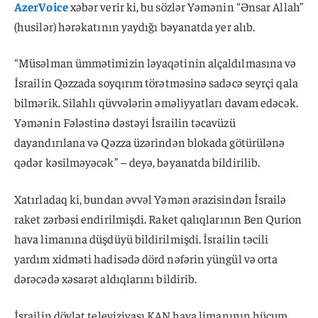
AzerVoice
xəbər verir ki, bu sözlər Yəmənin “Ənsar Allah”
(husilər) hərəkatının yaydığı bəyanatda yer alıb.
“Müsəlman ümmətimizin ləyaqətinin alçaldılmasına və
İsrailin Qəzzada soyqırım törətməsinə sadəcə seyrçi qala
bilmərik. Silahlı qüvvələrin əməliyyatları davam edəcək.
Yəmənin Fələstinə dəstəyi İsrailin təcavüzü
dayandırılana və Qəzza üzərindən blokada götürülənə
qədər kəsilməyəcək” – deyə, bəyanatda bildirilib.
Xatırladaq ki, bundan əvvəl Yəmən ərazisindən İsrailə
raket zərbəsi endirilmişdi. Raket qalıqlarının Ben Qurion
hava limanına düşdüyü bildirilmişdi. İsrailin təcili
yardım xidməti hadisədə dörd nəfərin yüngül və orta
dərəcədə xəsarət aldıqlarını bildirib.
İsrailin dövlət televiziyası KAN hava limanının hücum