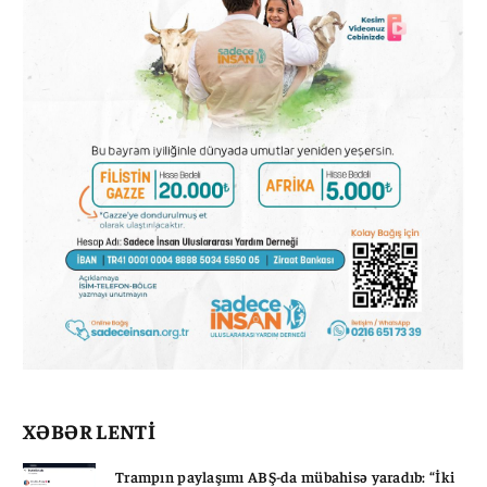
XƏBƏR LENTİ
Trampın paylaşımı ABŞ-da mübahisə yaradıb: “İki