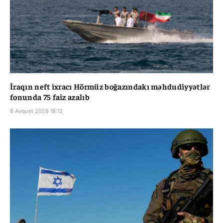
İraqın neft ixracı Hörmüz boğazındakı məhdudiyyətlər
fonunda 75 faiz azalıb
8 Avqust 2026 18:12