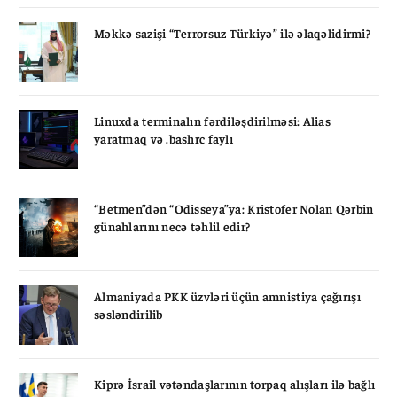
Məkkə sazişi “Terrorsuz Türkiyə” ilə əlaqəlidirmi?
Linuxda terminalın fərdiləşdirilməsi: Alias
yaratmaq və .bashrc faylı
“Betmen”dən “Odisseya”ya: Kristofer Nolan Qərbin
günahlarını necə təhlil edir?
Almaniyada PKK üzvləri üçün amnistiya çağırışı
səsləndirilib
Kiprə İsrail vətəndaşlarının torpaq alışları ilə bağlı