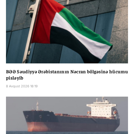
BƏƏ Səudiyyə Ərəbistanının Nəcran bölgəsinə hücumu
pisləyib
8 Avqust 2026 18:19