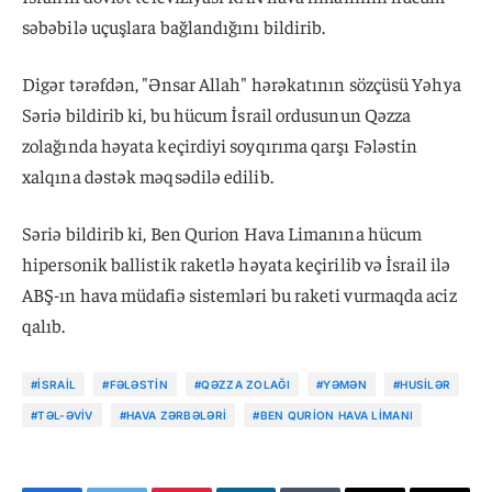
səbəbilə uçuşlara bağlandığını bildirib.
Digər tərəfdən, "Ənsar Allah" hərəkatının sözçüsü Yəhya
Səriə bildirib ki, bu hücum İsrail ordusunun Qəzza
zolağında həyata keçirdiyi soyqırıma qarşı Fələstin
xalqına dəstək məqsədilə edilib.
Səriə bildirib ki, Ben Qurion Hava Limanına hücum
hipersonik ballistik raketlə həyata keçirilib və İsrail ilə
ABŞ-ın hava müdafiə sistemləri bu raketi vurmaqda aciz
qalıb.
#İSRAIL
#FƏLƏSTIN
#QƏZZA ZOLAĞI
#YƏMƏN
#HUSILƏR
#TƏL-ƏVIV
#HAVA ZƏRBƏLƏRI
#BEN QURION HAVA LIMANI