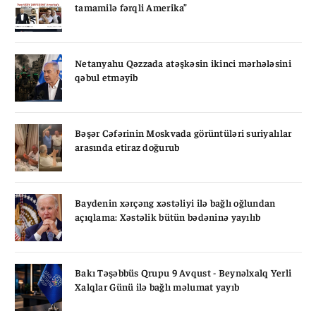
tamamilə fərqli Amerika”
Netanyahu Qəzzada atəşkəsin ikinci mərhələsini
qəbul etməyib
Bəşər Cəfərinin Moskvada görüntüləri suriyalılar
arasında etiraz doğurub
Baydenin xərçəng xəstəliyi ilə bağlı oğlundan
açıqlama: Xəstəlik bütün bədəninə yayılıb
Bakı Təşəbbüs Qrupu 9 Avqust - Beynəlxalq Yerli
Xalqlar Günü ilə bağlı məlumat yayıb