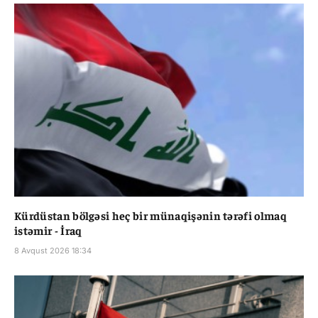
Kürdüstan bölgəsi heç bir münaqişənin tərəfi olmaq
istəmir - İraq
8 Avqust 2026 18:34