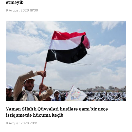
etməyib
9 Avqust 2026 18:30
Yəmən Silahlı Qüvvələri husilərə qarşı bir neçə
istiqamətdə hücuma keçib
8 Avqust 2026 20:11