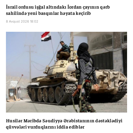
İsrail ordusu işğal altındakı İordan çayının qərb
sahilində yeni basqınlar həyata keçirib
8 Avqust 2026 18:02
Husilər Məribdə Səudiyyə Ərəbistanının dəstəklədiyi
qüvvələri vurduqlarını iddia ediblər