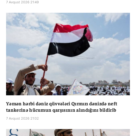
7 Avqust 2026 21:49
Yəmən hərbi dəniz qüvvələri Qırmızı dənizdə neft
tankerinə hücumun qarşısının alındığını bildirib
7 Avqust 2026 21:02