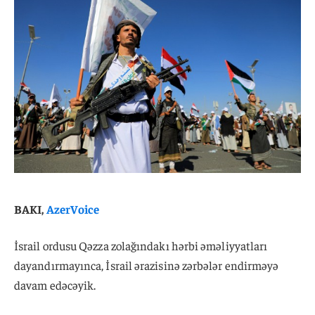
BAKI,
AzerVoice
İsrail ordusu Qəzza zolağındakı hərbi əməliyyatları
dayandırmayınca, İsrail ərazisinə zərbələr endirməyə
davam edəcəyik.