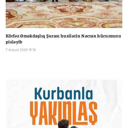
Körfəz Əməkdaşlıq Şurası husilərin Nəcran hücumunu
pisləyib
7 Avqust 2026 19:18