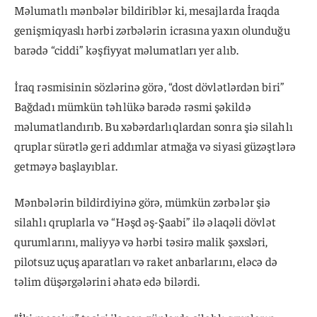
Məlumatlı mənbələr bildiriblər ki, mesajlarda İraqda
genişmiqyaslı hərbi zərbələrin icrasına yaxın olunduğu
barədə “ciddi” kəşfiyyat məlumatları yer alıb.
İraq rəsmisinin sözlərinə görə, “dost dövlətlərdən biri”
Bağdadı mümkün təhlükə barədə rəsmi şəkildə
məlumatlandırıb. Bu xəbərdarlıqlardan sonra şiə silahlı
qruplar sürətlə geri addımlar atmağa və siyasi güzəştlərə
getməyə başlayıblar.
Mənbələrin bildirdiyinə görə, mümkün zərbələr şiə
silahlı qruplarla və “Həşd əş-Şaabi” ilə əlaqəli dövlət
qurumlarını, maliyyə və hərbi təsirə malik şəxsləri,
pilotsuz uçuş aparatları və raket anbarlarını, eləcə də
təlim düşərgələrini əhatə edə bilərdi.