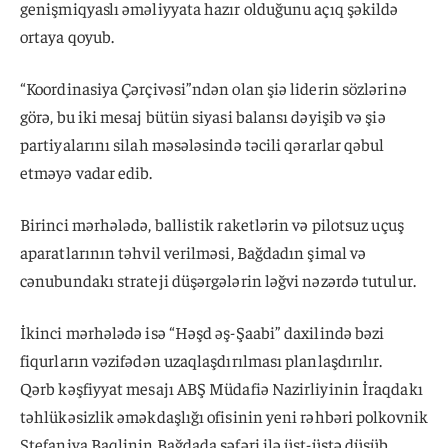
genişmiqyaslı əməliyyata hazır olduğunu açıq şəkildə
ortaya qoyub.
“Koordinasiya Çərçivəsi”ndən olan şiə liderin sözlərinə
görə, bu iki mesaj bütün siyasi balansı dəyişib və şiə
partiyalarını silah məsələsində təcili qərarlar qəbul
etməyə vadar edib.
Birinci mərhələdə, ballistik raketlərin və pilotsuz uçuş
aparatlarının təhvil verilməsi, Bağdadın şimal və
cənubundakı strateji düşərgələrin ləğvi nəzərdə tutulur.
İkinci mərhələdə isə “Həşd əş-Şaabi” daxilində bəzi
fiqurların vəzifədən uzaqlaşdırılması planlaşdırılır.
Qərb kəşfiyyat mesajı ABŞ Müdafiə Nazirliyinin İraqdakı
təhlükəsizlik əməkdaşlığı ofisinin yeni rəhbəri polkovnik
Stefaniya Baqlinin Bağdada səfəri ilə üst-üstə düşüb.