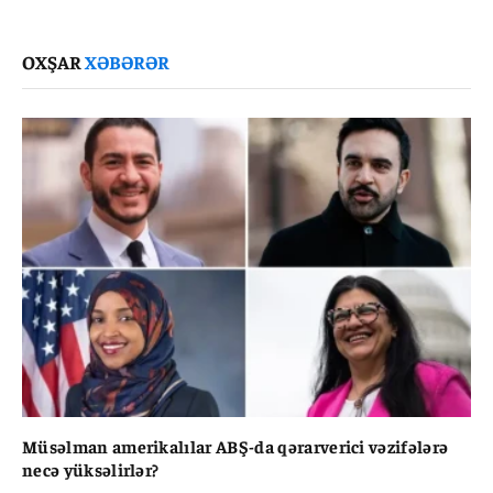
Link
OXŞAR
XƏBƏRƏR
Müsəlman amerikalılar ABŞ-da qərarverici vəzifələrə
necə yüksəlirlər?