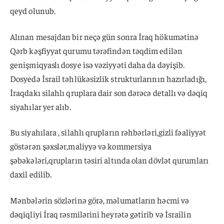
qeyd olunub.
Alınan mesajdan bir neçə gün sonra İraq hökumətinə
Qərb kəşfiyyat qurumu tərəfindən təqdim edilən
genişmiqyaslı dosye isə vəziyyəti daha da dəyişib.
Dosyedə İsrail təhlükəsizlik strukturlarının hazırladığı,
İraqdakı silahlı qruplara dair son dərəcə detallı və dəqiq
siyahılar yer alıb.
Bu siyahılara , silahlı qrupların rəhbərləri,gizli fəaliyyət
göstərən şəxslər,maliyyə və kommersiya
şəbəkələri,qrupların təsiri altında olan dövlət qurumları
daxil edilib.
Mənbələrin sözlərinə görə, məlumatların həcmi və
dəqiqliyi İraq rəsmilərini heyrətə gətirib və İsrailin