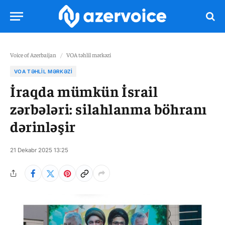
Voice of Azerbaijan
/
VOA təhlil mərkəzi
VOA TƏHLIL MƏRKƏZI
İraqda mümkün İsrail
zərbələri: silahlanma böhranı
dərinləşir
21 Dekabr 2025 13:25