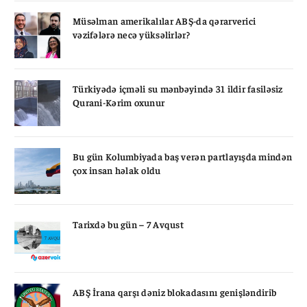
Müsəlman amerikalılar ABŞ-da qərarverici
vəzifələrə necə yüksəlirlər?
Türkiyədə içməli su mənbəyində 31 ildir fasiləsiz
Qurani-Kərim oxunur
Bu gün Kolumbiyada baş verən partlayışda mindən
çox insan həlak oldu
Tarixdə bu gün – 7 Avqust
ABŞ İrana qarşı dəniz blokadasını genişləndirib