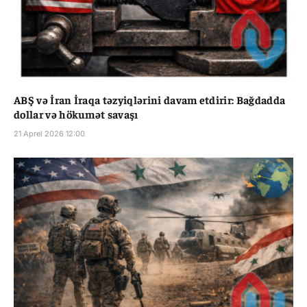
ABŞ və İran İraqa təzyiqlərini davam etdirir: Bağdadda
dollar və hökumət savaşı
21 Aprel 2026 12:00