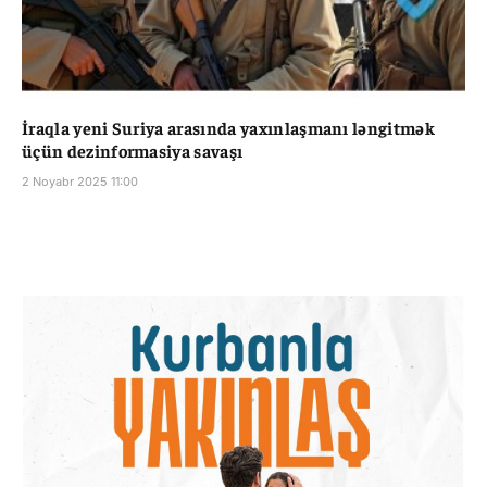
İraqla yeni Suriya arasında yaxınlaşmanı ləngitmək
üçün dezinformasiya savaşı
2 Noyabr 2025 11:00