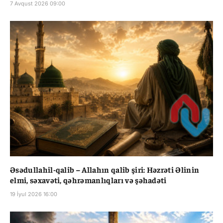
7 Avqust 2026 09:00
Əsədullahil-qalib – Allahın qalib şiri: Həzrəti Əlinin
elmi, səxavəti, qəhrəmanlıqları və şəhadəti
19 İyul 2026 16:00