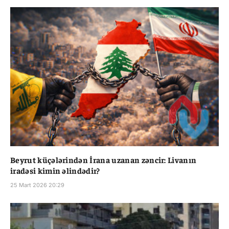
Beyrut küçələrindən İrana uzanan zəncir: Livanın
iradəsi kimin əlindədir?
25 Mart 2026 20:29