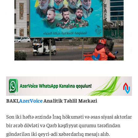
BAKI,
AzerVoice
Analitik Təhlil Mərkəzi
Son iki həftə ərzində İraq hökuməti və əsas siyasi aktorlar
bir ərəb dövləti və Qərb kəşfiyyat qurumu tərəfindən
göndərilən iki qeyri-adi xəbərdarlıq mesajı alıb.