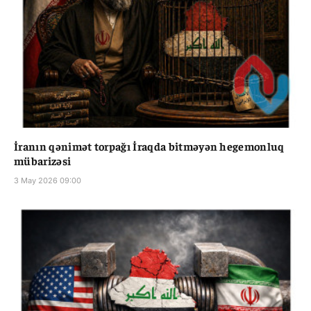
İranın qənimət torpağı İraqda bitməyən hegemonluq
mübarizəsi
3 May 2026 09:00