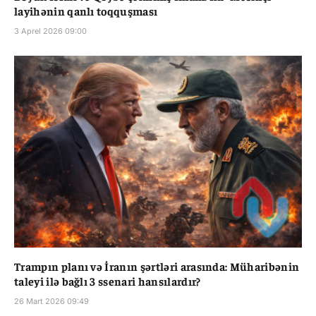
layihənin qanlı toqquşması
3 Aprel 2026 09:00
Trampın planı və İranın şərtləri arasında: Müharibənin
taleyi ilə bağlı 3 ssenari hansılardır?
26 Mart 2026 09:49