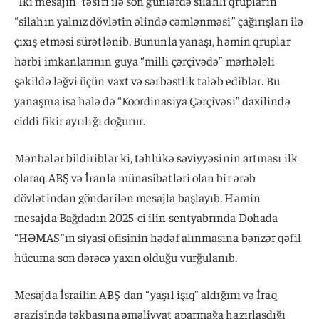
“İki mesajın” təsiri ilə son günlərdə silahlı qrupların
“silahın yalnız dövlətin əlində cəmlənməsi” çağırışları ilə
çıxış etməsi sürətlənib. Bununla yanaşı, həmin qruplar
hərbi imkanlarının guya “milli çərçivədə” mərhələli
şəkildə ləğvi üçün vaxt və sərbəstlik tələb ediblər. Bu
yanaşma isə hələ də “Koordinasiya Çərçivəsi” daxilində
ciddi fikir ayrılığı doğurur.
Mənbələr bildiriblər ki, təhlükə səviyyəsinin artması ilk
olaraq ABŞ və İranla münasibətləri olan bir ərəb
dövlətindən göndərilən mesajla başlayıb. Həmin
mesajda Bağdadın 2025-ci ilin sentyabrında Dohada
“HƏMAS”ın siyasi ofisinin hədəf alınmasına bənzər qəfil
hücuma son dərəcə yaxın olduğu vurğulanıb.
Mesajda İsrailin ABŞ-dan “yaşıl işıq” aldığını və İraq
ərazisində təkbaşına əməliyyat aparmağa hazırlaşdığı