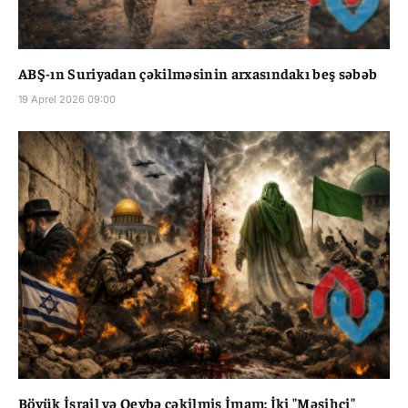
ABŞ-ın Suriyadan çəkilməsinin arxasındakı beş səbəb
19 Aprel 2026 09:00
Böyük İsrail və Qeybə çəkilmiş İmam: İki "Məsihçi"