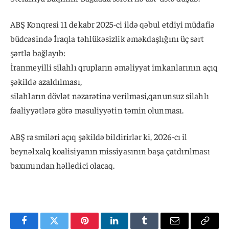
ABŞ Konqresi 11 dekabr 2025-ci ildə qəbul etdiyi müdafiə
büdcəsində İraqla təhlükəsizlik əməkdaşlığını üç sərt
şərtlə bağlayıb:
İranmeyilli silahlı qrupların əməliyyat imkanlarının açıq
şəkildə azaldılması,
silahların dövlət nəzarətinə verilməsi,qanunsuz silahlı
fəaliyyətlərə görə məsuliyyətin təmin olunması.
ABŞ rəsmiləri açıq şəkildə bildirirlər ki, 2026-cı il
beynəlxalq koalisiyanın missiyasının başa çatdırılması
baxımından həlledici olacaq.
Facebook
Twitter
Pinterest
LinkedIn
Tumblr
Email
Copy