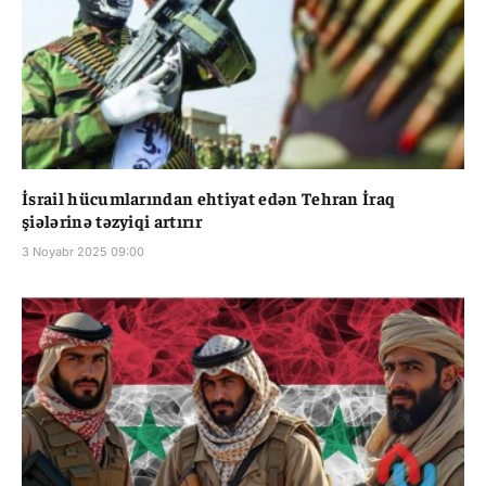
İsrail hücumlarından ehtiyat edən Tehran İraq
şiələrinə təzyiqi artırır
3 Noyabr 2025 09:00