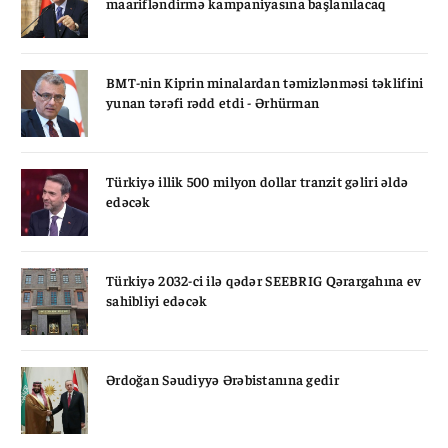
maarifləndirmə kampaniyasına başlanılacaq
BMT-nin Kiprin minalardan təmizlənməsi təklifini
yunan tərəfi rədd etdi - Ərhürman
Türkiyə illik 500 milyon dollar tranzit gəliri əldə
edəcək
Türkiyə 2032-ci ilə qədər SEEBRIG Qərargahına ev
sahibliyi edəcək
Ərdoğan Səudiyyə Ərəbistanına gedir