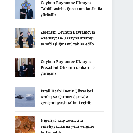
Ceyhun Bayramov Ukrayna
Təhlükəsizlik Şurasının katibi ilə
görüşüb
Zelenski Ceyhun Bayramovla
Azərbaycan-Ukrayna strateji
tərəfdaşlığını müzakirə edib
Ceyhun Bayramov Ukrayna
Prezident Ofisinin rəhbəri ilə
görüşüb
İsrail Hərbi Dəniz Qüvvələri
Aralıq və Qırmızı dənizdə
genişmiqyaslı təlim keçirib
Nigeriya kriptovalyuta
əməliyyatlarına yeni vergilər
tətbiq edib