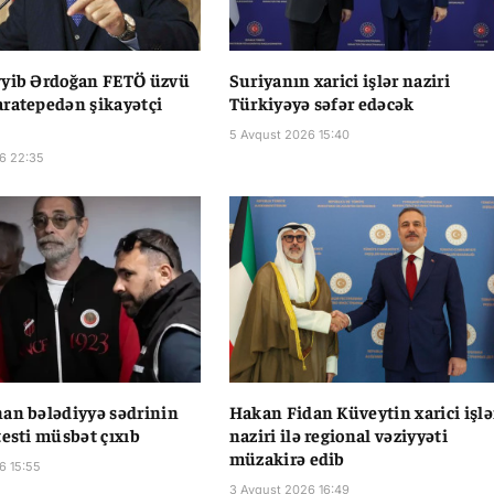
yyib Ərdoğan FETÖ üzvü
Suriyanın xarici işlər naziri
ratepedən şikayətçi
Türkiyəyə səfər edəcək
5 Avqust 2026 15:40
6 22:35
an bələdiyyə sədrinin
Hakan Fidan Küveytin xarici işlə
testi müsbət çıxıb
naziri ilə regional vəziyyəti
müzakirə edib
6 15:55
3 Avqust 2026 16:49