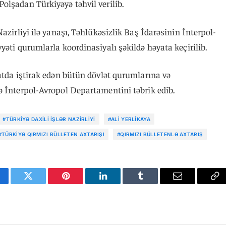
olşadan Türkiyəyə təhvil verilib.
azirliyi ilə yanaşı, Təhlükəsizlik Baş İdarəsinin İnterpol-
yəti qurumlarla koordinasiyalı şəkildə həyata keçirilib.
atda iştirak edən bütün dövlət qurumlarına və
ə İnterpol-Avropol Departamentini təbrik edib.
#TÜRKIYƏ DAXILI İŞLƏR NAZIRLIYI
#ALI YERLIKAYA
#TÜRKIYƏ QIRMIZI BÜLLETEN AXTARIŞI
#QIRMIZI BÜLLETENLƏ AXTARIŞ
cebook
Twitter
Pinterest
LinkedIn
Tumblr
Email
Co
Li