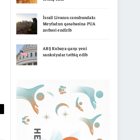
İsrail Livanın cənubundakı
Meyfadun qəsəbəsinə PUA
zərbəsi endirib
ABŞ Kubaya qarşı yeni
sanksiyalar tətbiq edib
py
nk