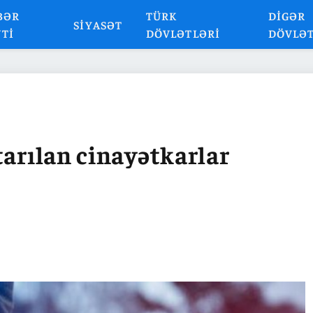
BƏR
TÜRK
DIGƏR
SIYASƏT
NTI
DÖVLƏTLƏRI
DÖVLƏ
tarılan cinayətkarlar