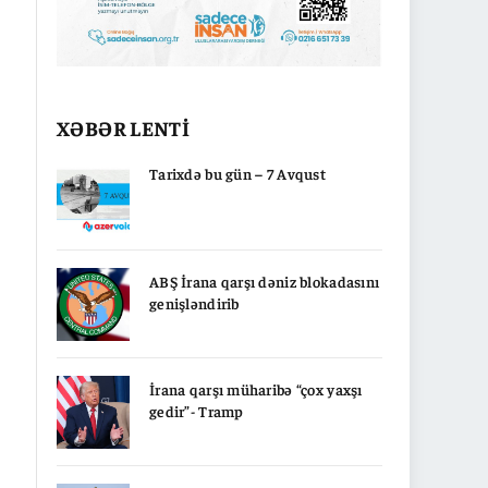
XƏBƏR LENTİ
Tarixdə bu gün – 7 Avqust
ABŞ İrana qarşı dəniz blokadasını
genişləndirib
İrana qarşı müharibə “çox yaxşı
gedir”- Tramp