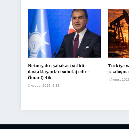
Netanyahu şəbəkəsi sülhü
Türkiyə 
dəstəkləyənləri sabotaj edir -
razılaşma
Ömər Çelik
1 Avqust 2026
3 Avqust 2026 15:38