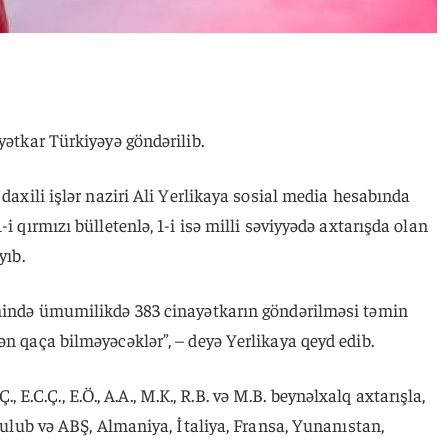
yətkar Türkiyəyə göndərilib.
 daxili işlər naziri Ali Yerlikaya sosial media hesabında
i qırmızı bülletenlə, 1-i isə milli səviyyədə axtarışda olan
yıb.
əmində ümumilikdə 383 cinayətkarın göndərilməsi təmin
ən qaça bilməyəcəklər”, – deyə Yerlikaya qeyd edib.
.Ç., E.C.Ç., E.Ö., A.A., M.K., R.B. və M.B. beynəlxalq axtarışla,
utulub və ABŞ, Almaniya, İtaliya, Fransa, Yunanıstan,