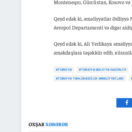
Monteneqro, Gürcüstan, Kosovo və P
Qeyd edək ki, əməliyyatlar Ədliyyə N
Avropol Departamenti və digər aidiy
Qeyd edək ki, Ali Yerlikaya əməliyy
əməkdaşlara təşəkkür edib, xüsusil
#TÜRKIYƏ
#TÜRKIYƏ ƏDLIYYƏ NAZIRLIYI
#TÜRKIYƏ TƏHLÜKƏSIZLIK ƏMƏLIYYATLARI
Fa
OXŞAR
XƏBƏRƏR