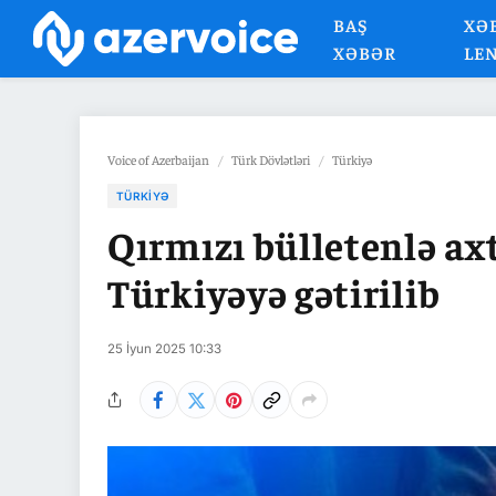
BAŞ
XƏ
XƏBƏR
LE
Voice of Azerbaijan
/
Türk Dövlətləri
/
Türkiyə
TÜRKIYƏ
Qırmızı bülletenlə ax
Türkiyəyə gətirilib
25 İyun 2025 10:33