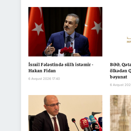
İsrail Fələstində sülh istəmir -
BƏƏ, Qətə
Hakan Fidan
ölkədən Q
bəyanat
6 Avqust 2026 17:40
6 Avqust 202