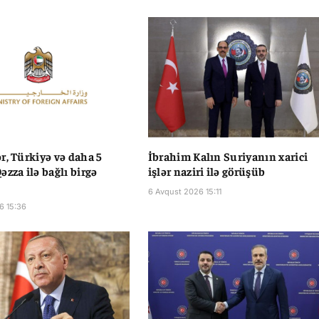
r, Türkiyə və daha 5
İbrahim Kalın Suriyanın xarici
əzza ilə bağlı birgə
işlər naziri ilə görüşüb
6 Avqust 2026 15:11
6 15:36