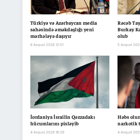
Türkiyə və Azərbaycan media
Rəcəb Ta
sahəsində əməkdaşlığı yeni
Burkay Ka
mərhələyə daşıyır
olub
6 Avqust 2026 12:01
5 Avqust 202
İordaniya İsrailin Qəzzadakı
Həbs olun
hücumlarını pisləyib
narkotik 
4 Avqust 2026 18:29
4 Avqust 202