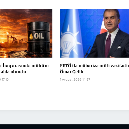
və İraq arasında mühüm
FETÖ ilə mübarizə milli vəzifədir
 əldə olundu
Ömər Çelik
 17:10
1 Avqust 2026 14:57