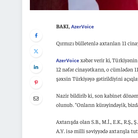
BAKI,
AzerVoice
Qırmızı bülletenlə axtarılan 11 cina
xəbər verir ki, Türkiyənin
AzerVoice
12 nəfər cinayətkarın, o cümlədən 11-
şəxsin Türkiyəyə gətirildiyini açıqla
Nazir bildirib ki, son kabinet dön
olunub. “Onların kürəyindəyik, bizd
Axtarışda olan S.B., M.İ., E.K., R.Ş., Ş
A.Y. isə milli səviyyədə axtarışla t