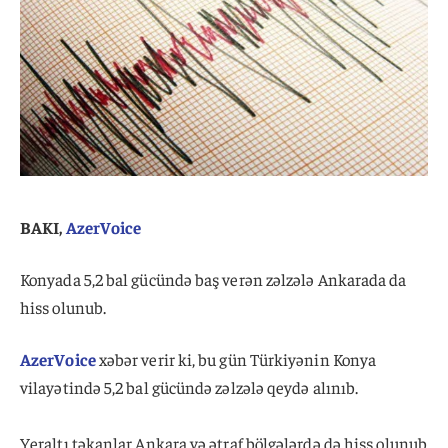
BAKI,
AzerVoice
Konyada 5,2 bal gücündə baş verən zəlzələ Ankarada da
hiss olunub.
AzerVoice
xəbər verir ki, bu gün Türkiyənin Konya
vilayətində 5,2 bal gücündə zəlzələ qeydə alınıb.
Yeraltı təkanlar Ankara və ətraf bölgələrdə də hiss olunub