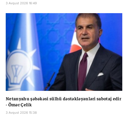
3 Avqust 2026 16:49
Netanyahu şəbəkəsi sülhü dəstəkləyənləri sabotaj edir
- Ömər Çelik
3 Avqust 2026 15:38