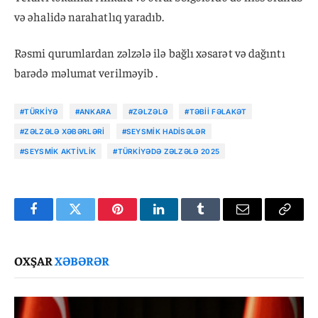
və əhalidə narahatlıq yaradıb.
Rəsmi qurumlardan zəlzələ ilə bağlı xəsarət və dağıntı
barədə məlumat verilməyib .
#TÜRKIYƏ
#ANKARA
#ZƏLZƏLƏ
#TƏBII FƏLAKƏT
#ZƏLZƏLƏ XƏBƏRLƏRI
#SEYSMIK HADISƏLƏR
#SEYSMIK AKTIVLIK
#TÜRKIYƏDƏ ZƏLZƏLƏ 2025
Facebook
Twitter
Pinterest
LinkedIn
Tumblr
Email
Copy
Link
OXŞAR
XƏBƏRƏR