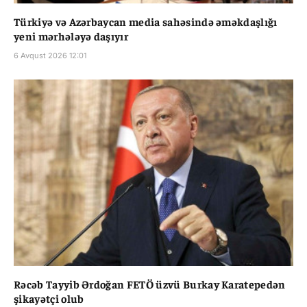
Türkiyə və Azərbaycan media sahəsində əməkdaşlığı
yeni mərhələyə daşıyır
6 Avqust 2026 12:01
Rəcəb Tayyib Ərdoğan FETÖ üzvü Burkay Karatepedən
şikayətçi olub