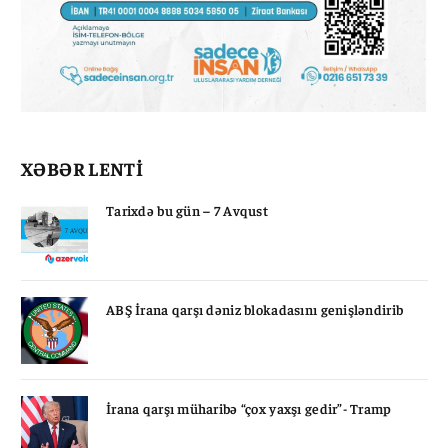
XƏBƏR LENTİ
Tarixdə bu gün – 7 Avqust
ABŞ İrana qarşı dəniz blokadasını genişləndirib
İrana qarşı müharibə “çox yaxşı gedir”- Tramp