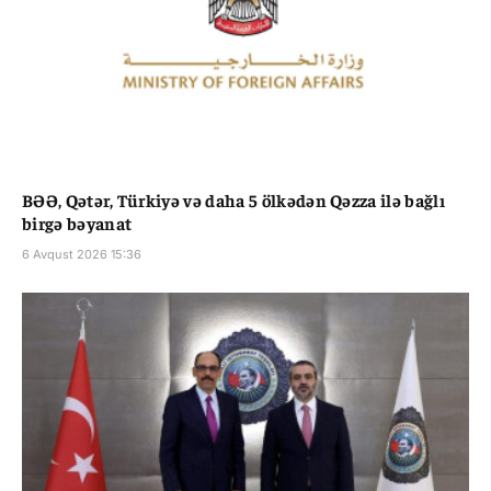
BƏƏ, Qətər, Türkiyə və daha 5 ölkədən Qəzza ilə bağlı
birgə bəyanat
6 Avqust 2026 15:36