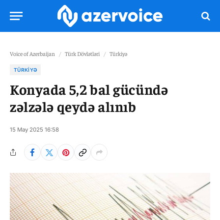
Voice of Azerbaijan
/
Türk Dövlətləri
/
Türkiyə
TÜRKIYƏ
Konyada 5,2 bal gücündə
zəlzələ qeydə alınıb
15 May 2025 16:58