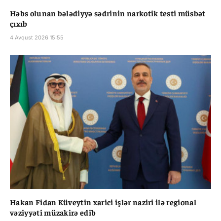
Həbs olunan bələdiyyə sədrinin narkotik testi müsbət
çıxıb
4 Avqust 2026 15:55
Hakan Fidan Küveytin xarici işlər naziri ilə regional
vəziyyəti müzakirə edib