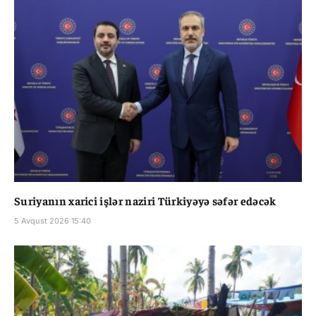
Suriyanın xarici işlər naziri Türkiyəyə səfər edəcək
5 Avqust 2026 15:40