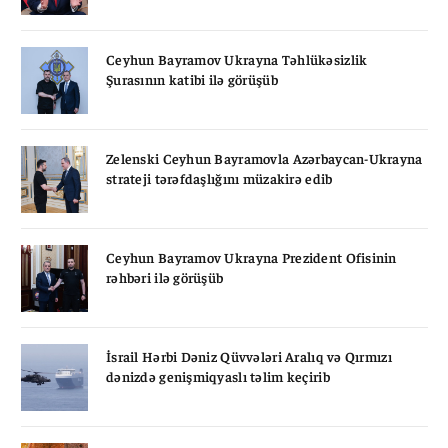
Ceyhun Bayramov Ukrayna Təhlükəsizlik
Şurasının katibi ilə görüşüb
Zelenski Ceyhun Bayramovla Azərbaycan-Ukrayna
strateji tərəfdaşlığını müzakirə edib
Ceyhun Bayramov Ukrayna Prezident Ofisinin
rəhbəri ilə görüşüb
İsrail Hərbi Dəniz Qüvvələri Aralıq və Qırmızı
dənizdə genişmiqyaslı təlim keçirib