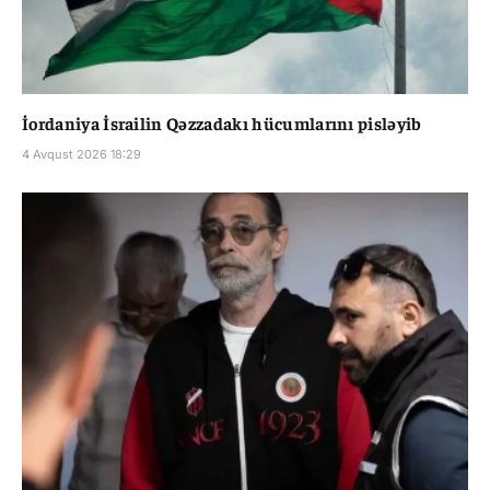
İordaniya İsrailin Qəzzadakı hücumlarını pisləyib
4 Avqust 2026 18:29