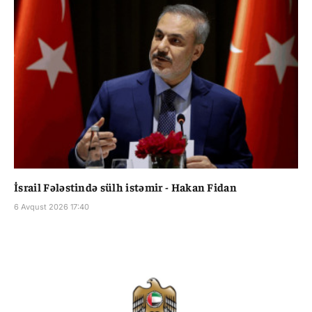
İsrail Fələstində sülh istəmir - Hakan Fidan
6 Avqust 2026 17:40