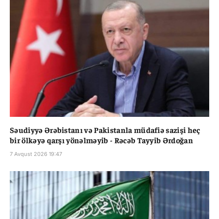
Səudiyyə Ərəbistanı və Pakistanla müdafiə sazişi heç
bir ölkəyə qarşı yönəlməyib - Rəcəb Tayyib Ərdoğan
7 Avqust 2026 19:47