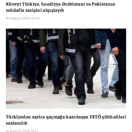
Küveyt Türkiyə, Səudiyyə Ərəbistanı və Pakistanın
müdafiə sazişini alqışlayıb
10 Avqust 2026 14:04
Türkiyədən xaricə qaçmağa hazırlaşan FETÖ şübhəliləri
saxlanılıb
10 Avqust 2026 11:53