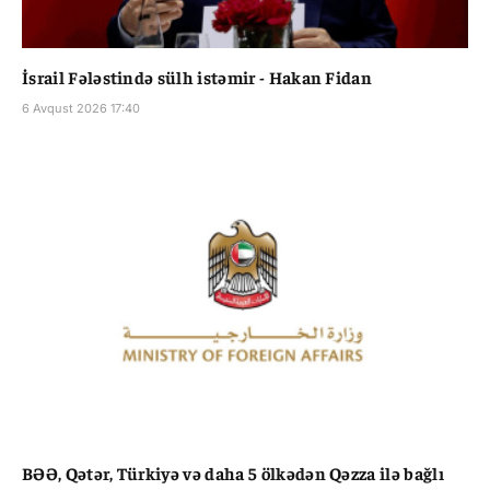
İsrail Fələstində sülh istəmir - Hakan Fidan
6 Avqust 2026 17:40
BƏƏ, Qətər, Türkiyə və daha 5 ölkədən Qəzza ilə bağlı