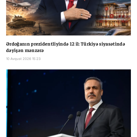
Ərdoğanın prezidentliyində 12 il: Türkiyə siyasətində
dəyişən mənzərə
10 Avqust 2026 15:23