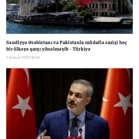
Səudiyyə Ərəbistanı və Pakistanla müdafiə sazişi heç
bir ölkəyə qarşı yönəlməyib - Türkiyə
7 Avqust 2026 18:30