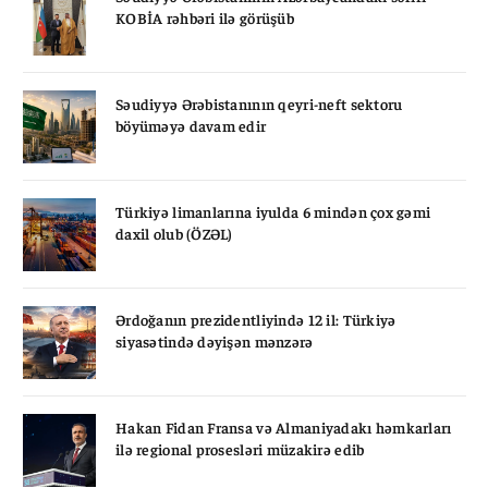
KOBİA rəhbəri ilə görüşüb
Səudiyyə Ərəbistanının qeyri-neft sektoru
böyüməyə davam edir
Türkiyə limanlarına iyulda 6 mindən çox gəmi
daxil olub (ÖZƏL)
Ərdoğanın prezidentliyində 12 il: Türkiyə
siyasətində dəyişən mənzərə
Hakan Fidan Fransa və Almaniyadakı həmkarları
ilə regional prosesləri müzakirə edib