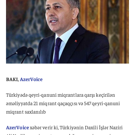
BAKI,
AzerVoice
Türkiyədə qeyri-qanuni miqrantlara qarşı keçirilən
əməliyyatda 21 miqrant qaçaqçısı və 547 qeyri-qanuni
miqrant saxlanılıb
AzerVoice
xəbər verir ki, Türkiyənin Daxili İşlər Naziri