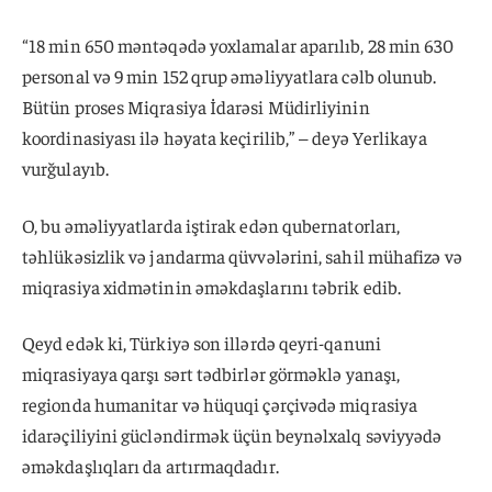
“18 min 650 məntəqədə yoxlamalar aparılıb, 28 min 630
personal və 9 min 152 qrup əməliyyatlara cəlb olunub.
Bütün proses Miqrasiya İdarəsi Müdirliyinin
koordinasiyası ilə həyata keçirilib,” – deyə Yerlikaya
vurğulayıb.
O, bu əməliyyatlarda iştirak edən qubernatorları,
təhlükəsizlik və jandarma qüvvələrini, sahil mühafizə və
miqrasiya xidmətinin əməkdaşlarını təbrik edib.
Qeyd edək ki, Türkiyə son illərdə qeyri-qanuni
miqrasiyaya qarşı sərt tədbirlər görməklə yanaşı,
regionda humanitar və hüquqi çərçivədə miqrasiya
idarəçiliyini gücləndirmək üçün beynəlxalq səviyyədə
əməkdaşlıqları da artırmaqdadır.