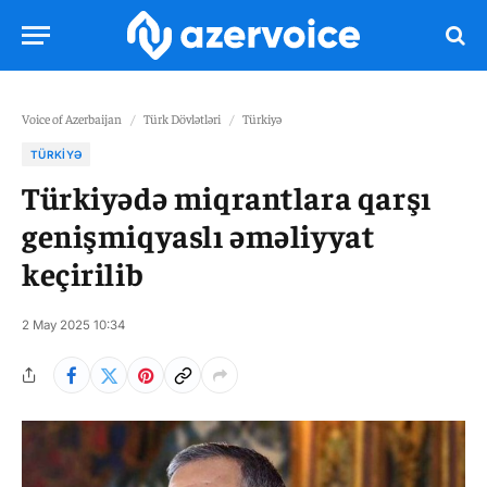
Voice of Azerbaijan
/
Türk Dövlətləri
/
Türkiyə
TÜRKIYƏ
Türkiyədə miqrantlara qarşı
genişmiqyaslı əməliyyat
keçirilib
2 May 2025 10:34