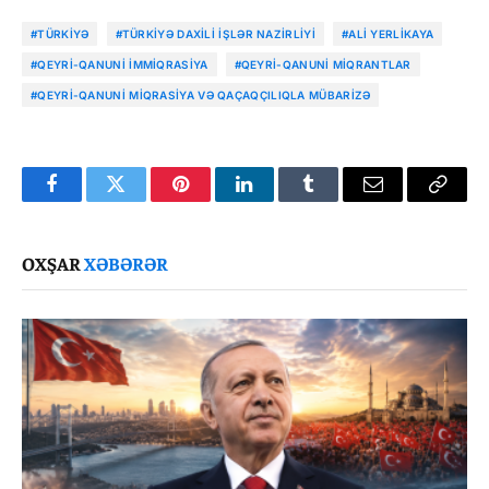
#TÜRKIYƏ
#TÜRKIYƏ DAXILI İŞLƏR NAZIRLIYI
#ALI YERLIKAYA
#QEYRI-QANUNI IMMIQRASIYA
#QEYRI-QANUNI MIQRANTLAR
#QEYRI-QANUNI MIQRASIYA VƏ QAÇAQÇILIQLA MÜBARIZƏ
Facebook
Twitter
Pinterest
LinkedIn
Tumblr
Email
Copy
Link
OXŞAR
XƏBƏRƏR