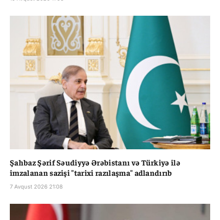
Şahbaz Şərif Səudiyyə Ərəbistanı və Türkiyə ilə
imzalanan sazişi "tarixi razılaşma" adlandırıb
7 Avqust 2026 21:08