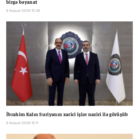
birgə bəyanat
6 Avqust 2026 15:36
İbrahim Kalın Suriyanın xarici işlər naziri ilə görüşüb
6 Avqust 2026 15:11