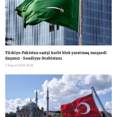
Türkiyə-Pakistan sazişi hərbi blok yaratmaq məqsədi
daşımır - Səudiyyə Ərəbistanı
7 Avqust 2026 18:46