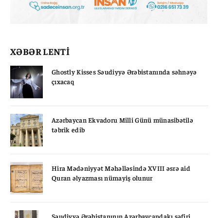
XƏBƏR LENTİ
Ghostly Kisses Səudiyyə Ərəbistanında səhnəyə
çıxacaq
Azərbaycan Ekvadoru Milli Günü münasibətilə
təbrik edib
Hira Mədəniyyət Məhəlləsində XVIII əsrə aid
Quran əlyazması nümayiş olunur
Səudiyyə Ərəbistanının Azərbaycandakı səfiri