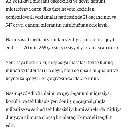
Ali Yerlikaya miqrant qaçaqçılığı və qeyri-qanuni
miqrasiyaya qarşı ölkə üzrə həyata keçirilən
genişmiqyaslı yoxlamalar nəticəsində 21 qaçaqçının və
547 qeyri-qanuni miqrantın tutulduğunu açıqlayıb.
Nazir sosial media üzərindən verdiyi açıqlamada qeyd
edib ki, 420 min 269 şəxsin şəxsiyyət yoxlaması aparılıb.
Yerlikaya bildirib ki, miqrasiya məsələsi təkcə hüquq-
mühafizə tədbirləri ilə deyil, həm də insan hüquqları və
beynəlxalq dəyərlər çərçivəsində idarə olunur.
Nazir qeyd edib ki, daimi və qeyri-qanuni miqrasiya,
könüllü və təhlükəsiz geri dönüş, qaçaqmalçılıqla
mübarizə və sərhəd təhlükəsizliyi kimi sahələrdə Türkiyə
dünyaya nümunə olacaq bir idarəçilik modeli təqdim
edir.