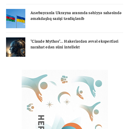
Azərbaycanla Ukrayna arasında səhiyyə sahəsində
əməkdaşlıq sazişi təsdiqlənib
"Claude Mythos"... Hakerlərdən əvvəl ekspertləri
narahat edən süni intellekt