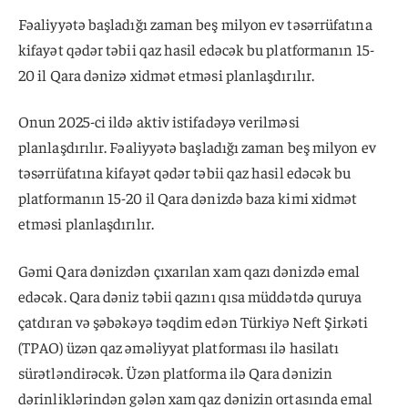
Fəaliyyətə başladığı zaman beş milyon ev təsərrüfatına
kifayət qədər təbii qaz hasil edəcək bu platformanın 15-
20 il Qara dənizə xidmət etməsi planlaşdırılır.
Onun 2025-ci ildə aktiv istifadəyə verilməsi
planlaşdırılır. Fəaliyyətə başladığı zaman beş milyon ev
təsərrüfatına kifayət qədər təbii qaz hasil edəcək bu
platformanın 15-20 il Qara dənizdə baza kimi xidmət
etməsi planlaşdırılır.
Gəmi Qara dənizdən çıxarılan xam qazı dənizdə emal
edəcək. Qara dəniz təbii qazını qısa müddətdə quruya
çatdıran və şəbəkəyə təqdim edən Türkiyə Neft Şirkəti
(TPAO) üzən qaz əməliyyat platforması ilə hasilatı
sürətləndirəcək. Üzən platforma ilə Qara dənizin
dərinliklərindən gələn xam qaz dənizin ortasında emal