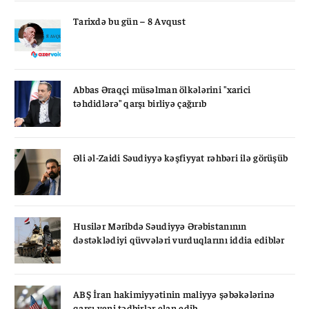
Tarixdə bu gün – 8 Avqust
Abbas Əraqçi müsəlman ölkələrini "xarici
təhdidlərə" qarşı birliyə çağırıb
Əli əl-Zaidi Səudiyyə kəşfiyyat rəhbəri ilə görüşüb
Husilər Məribdə Səudiyyə Ərəbistanının
dəstəklədiyi qüvvələri vurduqlarını iddia ediblər
ABŞ İran hakimiyyətinin maliyyə şəbəkələrinə
qarşı yeni tədbirlər elan edib