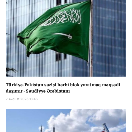
Türkiyə-Pakistan sazişi hərbi blok yaratmaq məqsədi
daşımır - Səudiyyə Ərəbistanı
7 Avqust 2026 18:46