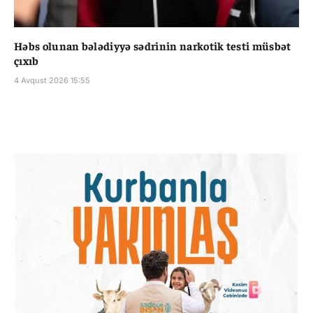
Həbs olunan bələdiyyə sədrinin narkotik testi müsbət
çıxıb
4 Avqust 2026 15:55