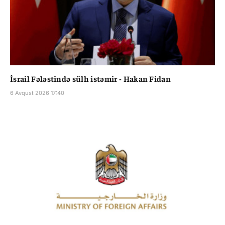
İsrail Fələstində sülh istəmir - Hakan Fidan
6 Avqust 2026 17:40