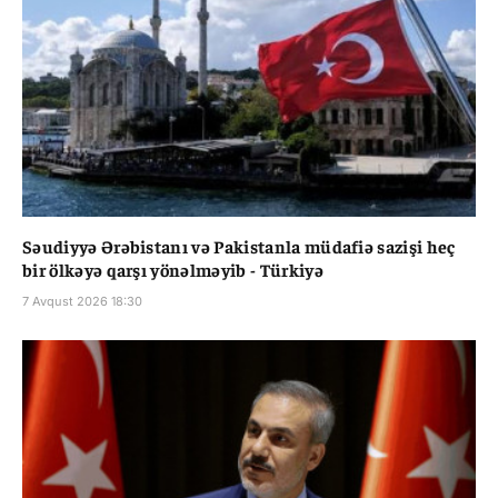
Səudiyyə Ərəbistanı və Pakistanla müdafiə sazişi heç
bir ölkəyə qarşı yönəlməyib - Türkiyə
7 Avqust 2026 18:30