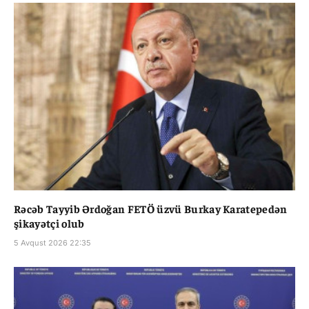
Rəcəb Tayyib Ərdoğan FETÖ üzvü Burkay Karatepedən
şikayətçi olub
5 Avqust 2026 22:35