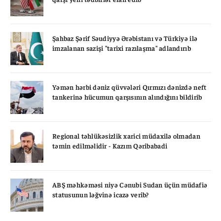
Şahbaz Şərif Səudiyyə Ərəbistanı və Türkiyə ilə
imzalanan sazişi "tarixi razılaşma" adlandırıb
Yəmən hərbi dəniz qüvvələri Qırmızı dənizdə neft
tankerinə hücumun qarşısının alındığını bildirib
Regional təhlükəsizlik xarici müdaxilə olmadan
təmin edilməlidir - Kazım Qəribabadi
ABŞ məhkəməsi niyə Cənubi Sudan üçün müdafiə
statusunun ləğvinə icazə verib?