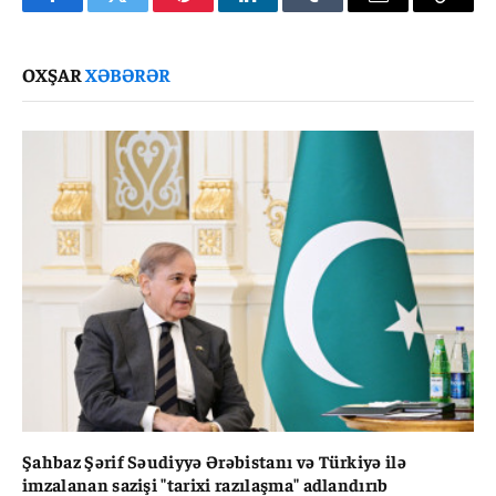
Facebook
Twitter
Pinterest
LinkedIn
Tumblr
Email
Copy
Link
OXŞAR
XƏBƏRƏR
Şahbaz Şərif Səudiyyə Ərəbistanı və Türkiyə ilə
imzalanan sazişi "tarixi razılaşma" adlandırıb