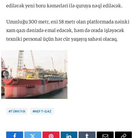
edilərək yeni boru kəmərləri ilə quruya nəql ediləcək.
Uzunluğu 300 metr, eni 58 metr olan platformada nəinki
xam qazı dənizdə emal edəcək, həm də orada işləyəcək
texniki personal üçün hər cür yaşayış sahəsi olacaq.
#TÜRKIYƏ
#NEFT-QAZ