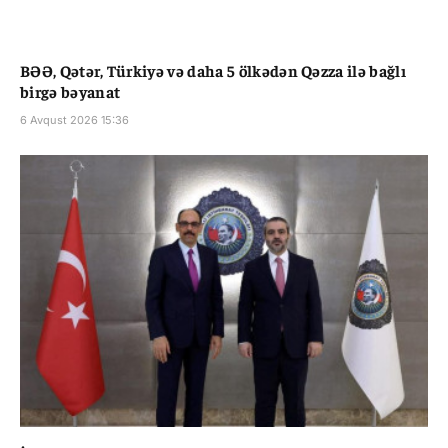
BƏƏ, Qətər, Türkiyə və daha 5 ölkədən Qəzza ilə bağlı
birgə bəyanat
6 Avqust 2026 15:36