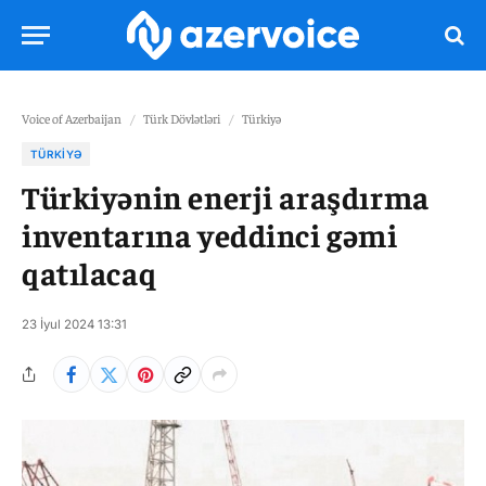
Voice of Azerbaijan
/
Türk Dövlətləri
/
Türkiyə
TÜRKIYƏ
Türkiyənin enerji araşdırma
inventarına yeddinci gəmi
qatılacaq
23 İyul 2024 13:31