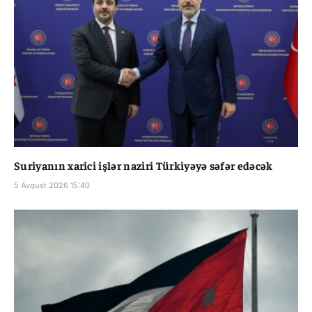
Suriyanın xarici işlər naziri Türkiyəyə səfər edəcək
5 Avqust 2026 15:40