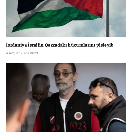
İordaniya İsrailin Qəzzadakı hücumlarını pisləyib
4 Avqust 2026 18:29