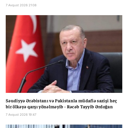
7 Avqust 2026 21:08
Səudiyyə Ərəbistanı və Pakistanla müdafiə sazişi heç
bir ölkəyə qarşı yönəlməyib - Rəcəb Tayyib Ərdoğan
7 Avqust 2026 19:47