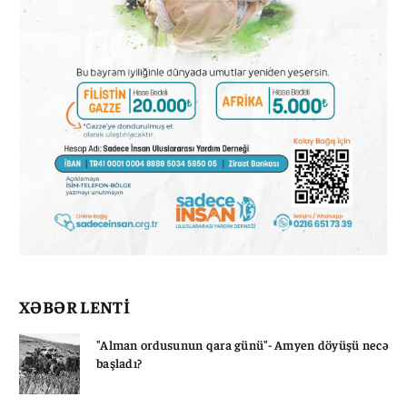
XƏBƏR LENTİ
"Alman ordusunun qara günü"- Amyen döyüşü necə
başladı?