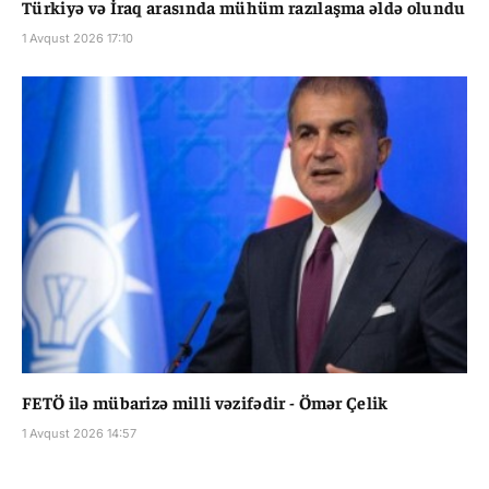
Türkiyə və İraq arasında mühüm razılaşma əldə olundu
1 Avqust 2026 17:10
FETÖ ilə mübarizə milli vəzifədir - Ömər Çelik
1 Avqust 2026 14:57