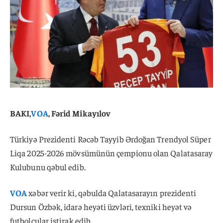
BAKI,
VOA
, Fərid Mikayılov
Türkiyə Prezidenti Rəcəb Tayyib Ərdoğan Trendyol Süper
Liqa 2025-2026 mövsümünün çempionu olan Qalatasaray
Kulubunu qəbul edib.
VOA
xəbər verir ki, qəbulda Qalatasarayın prezidenti
Dursun Özbək, idarə heyəti üzvləri, texniki heyət və
futbolçular iştirak edib.