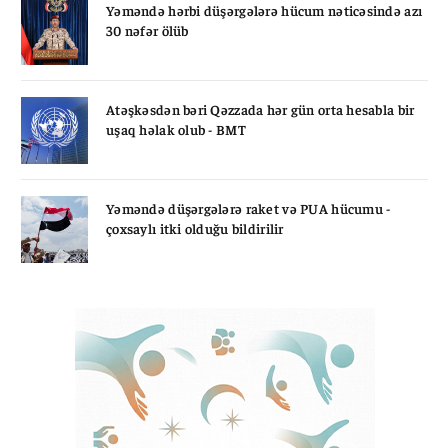
Yəməndə hərbi düşərgələrə hücum nəticəsində azı
30 nəfər ölüb
Atəşkəsdən bəri Qəzzada hər gün orta hesabla bir
uşaq həlak olub - BMT
Yəməndə düşərgələrə raket və PUA hücumu -
çoxsaylı itki olduğu bildirilir