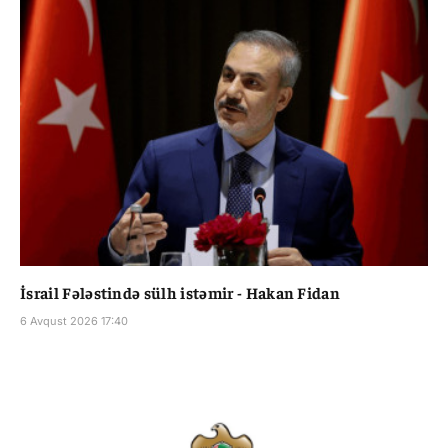
İsrail Fələstində sülh istəmir - Hakan Fidan
6 Avqust 2026 17:40