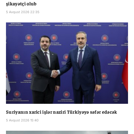
şikayətçi olub
5 Avqust 2026 22:35
Suriyanın xarici işlər naziri Türkiyəyə səfər edəcək
5 Avqust 2026 15:40