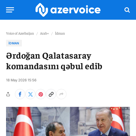
Voice of Azerbaijan
/
Arab+
/
İdman
İDMAN
Ərdoğan Qalatasaray
komandasını qəbul edib
18 May 2026 15:56