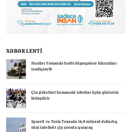
XƏBƏR LENTİ
Husilər Yəməndə hərbi düşərgələrə hücumları
təsdiqləyib
Çin şirkətləri humanoid robotlar üçün güclərini
birləşdirir
SpaceX və Tesla Texasda 16,8 milyard dollarlıq
süni intellekt çip zavodu quracaq