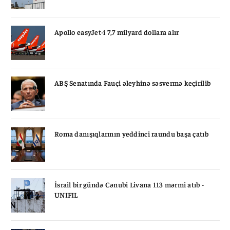
Apollo easyJet-i 7,7 milyard dollara alır
ABŞ Senatında Fauçi əleyhinə səsvermə keçirilib
Roma danışıqlarının yeddinci raundu başa çatıb
İsrail bir gündə Cənubi Livana 113 mərmi atıb -
UNIFIL