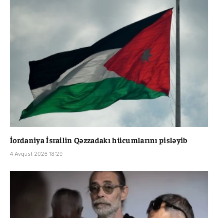
İordaniya İsrailin Qəzzadakı hücumlarını pisləyib
4 Avqust 2026 18:29