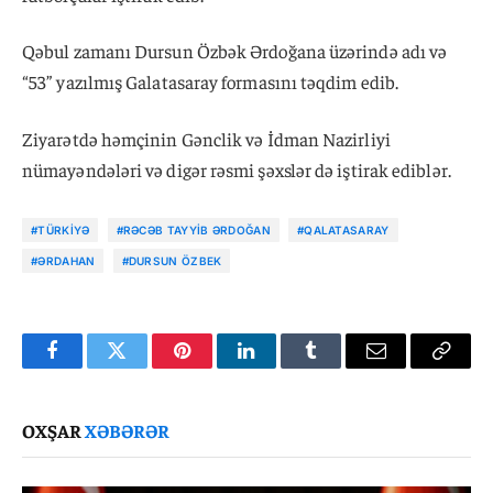
Qəbul zamanı Dursun Özbək Ərdoğana üzərində adı və
“53” yazılmış Galatasaray formasını təqdim edib.
Ziyarətdə həmçinin Gənclik və İdman Nazirliyi
nümayəndələri və digər rəsmi şəxslər də iştirak ediblər.
#TÜRKIYƏ
#RƏCƏB TAYYIB ƏRDOĞAN
#QALATASARAY
#ƏRDAHAN
#DURSUN ÖZBEK
Facebook
Twitter
Pinterest
LinkedIn
Tumblr
Email
Copy
Link
OXŞAR
XƏBƏRƏR