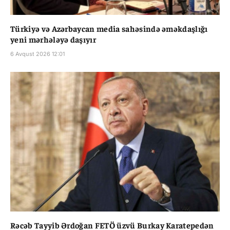
Türkiyə və Azərbaycan media sahəsində əməkdaşlığı
yeni mərhələyə daşıyır
6 Avqust 2026 12:01
Rəcəb Tayyib Ərdoğan FETÖ üzvü Burkay Karatepedən