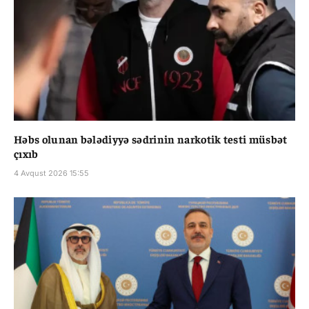
Həbs olunan bələdiyyə sədrinin narkotik testi müsbət
çıxıb
4 Avqust 2026 15:55