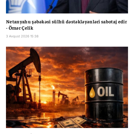
Netanyahu şəbəkəsi sülhü dəstəkləyənləri sabotaj edir
- Ömər Çelik
3 Avqust 2026 15:38