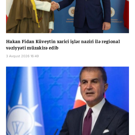
Hakan Fidan Küveytin xarici işlər naziri ilə regional
vəziyyəti müzakirə edib
3 Avqust 2026 16:49