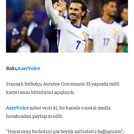
Bakı,
AzerVoice
Fransalı futbolçu Antoine Griezmann 33 yaşında milli
karyerasını bitirdiyini açıqlayıb.
AzerVoice
xəbər verir ki, bu barədə o sosial media
hesabından paylaşım edib.
“Həyatımın bu fəslini çox böyük xatirələrlə bağlayıram”,-