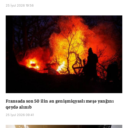
25 İyul 2026 19:56
Fransada son 50 ilin ən genişmiqyaslı meşə yanğını
qeydə alınıb
25 İyul 2026 09:41