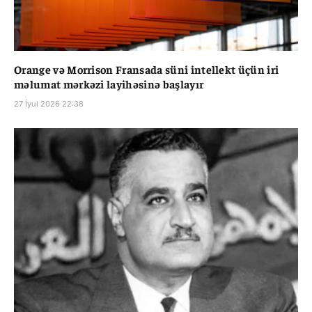
Orange və Morrison Fransada süni intellekt üçün iri
məlumat mərkəzi layihəsinə başlayır
27 İyul 2026 22:38