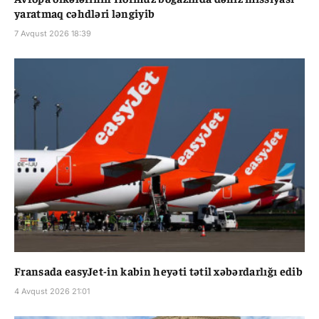
yaratmaq cəhdləri ləngiyib
7 Avqust 2026 18:39
Fransada easyJet-in kabin heyəti tətil xəbərdarlığı edib
4 Avqust 2026 21:01