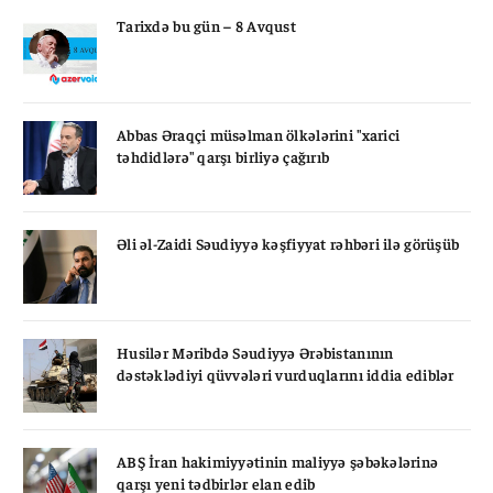
Tarixdə bu gün – 8 Avqust
Abbas Əraqçi müsəlman ölkələrini "xarici
təhdidlərə" qarşı birliyə çağırıb
Əli əl-Zaidi Səudiyyə kəşfiyyat rəhbəri ilə görüşüb
Husilər Məribdə Səudiyyə Ərəbistanının
dəstəklədiyi qüvvələri vurduqlarını iddia ediblər
ABŞ İran hakimiyyətinin maliyyə şəbəkələrinə
qarşı yeni tədbirlər elan edib