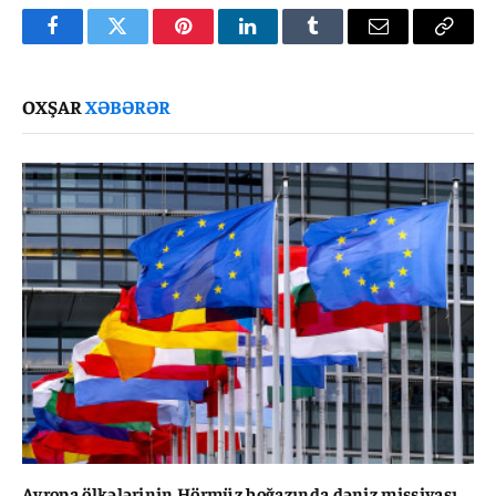
Facebook
Twitter
Pinterest
LinkedIn
Tumblr
Email
Copy
Link
OXŞAR
XƏBƏRƏR
Avropa ölkələrinin Hörmüz boğazında dəniz missiyası