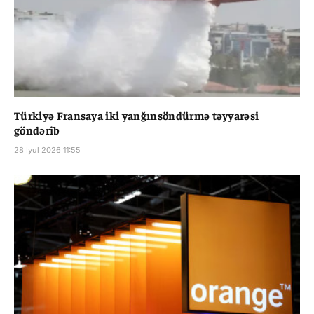
Türkiyə Fransaya iki yanğınsöndürmə təyyarəsi
göndərib
28 İyul 2026 11:55