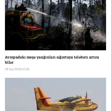
Avropadakı meşə yanğınları sığortaya tələbatı artıra
bilər
28 İyul 2026 21:28