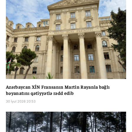
Azərbaycan XİN Fransanın Martin Rayanla bağlı
bəyanatını qətiyyətlə rədd edib
30 İyul 2026 20:53