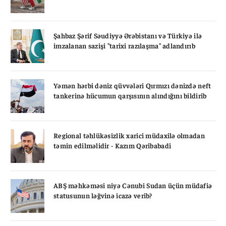
Şahbaz Şərif Səudiyyə Ərəbistanı və Türkiyə ilə
imzalanan sazişi "tarixi razılaşma" adlandırıb
Yəmən hərbi dəniz qüvvələri Qırmızı dənizdə neft
tankerinə hücumun qarşısının alındığını bildirib
Regional təhlükəsizlik xarici müdaxilə olmadan
təmin edilməlidir - Kazım Qəribabadi
ABŞ məhkəməsi niyə Cənubi Sudan üçün müdafiə
statusunun ləğvinə icazə verib?