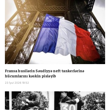
Fransa husilərin Səudiyyə neft tankerlərinə
hücumlarını kəskin pisləyib
23 İyul 2026 19:52