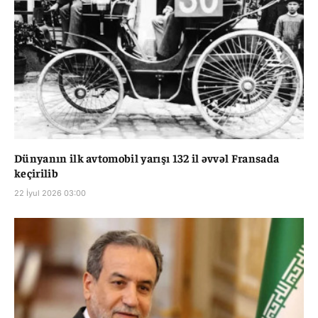
Dünyanın ilk avtomobil yarışı 132 il əvvəl Fransada
keçirilib
22 İyul 2026 03:00