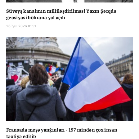
Süveyş kanalının milliləşdirilməsi Yaxın Şərqdə
geosiyasi böhrana yol açdı
26 İyul 2026 01:51
Fransada meşə yanğınları - 197 mindən çox insan
təxliyə edilib