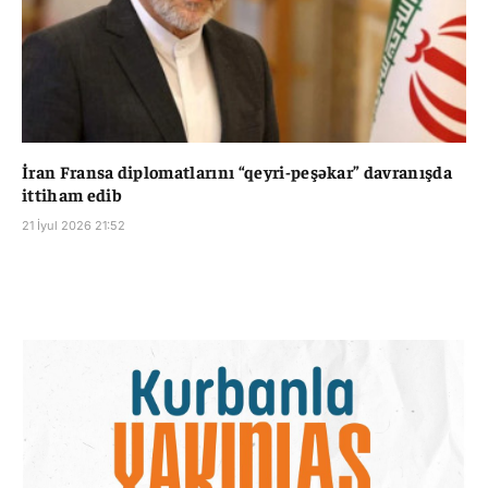
İran Fransa diplomatlarını “qeyri-peşəkar” davranışda
ittiham edib
21 İyul 2026 21:52