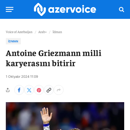
Voice of Azerbaijan
/
Arab+
/
İdman
İDMAN
Antoine Griezmann milli
karyerasını bitirir
1 Oktyabr 2024 11:09