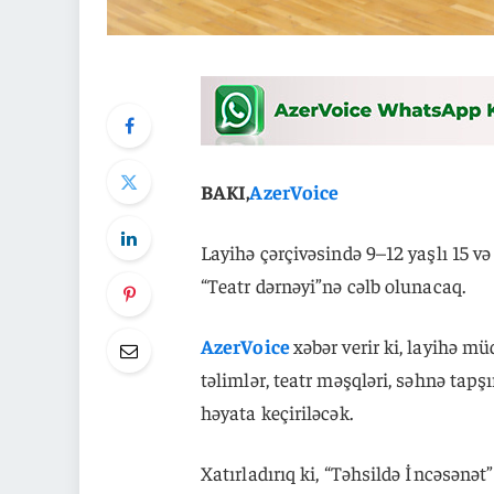
BAKI,
AzerVoice
Layihə çərçivəsində 9–12 yaşlı 15 v
“Teatr dərnəyi”nə cəlb olunacaq.
AzerVoice
xəbər verir ki, layihə m
təlimlər, teatr məşqləri, səhnə tapş
həyata keçiriləcək.
Xatırladırıq ki, “Təhsildə İncəsənə