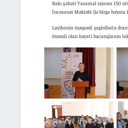
Bakı şəhəri Yasamal rayonu 150 nö
İncəsənət Məktəbi ilə birgə həyata ke
Layihənin məqsədi şagirdlərin dram
önəmli olan həyati bacarıqlarını ink