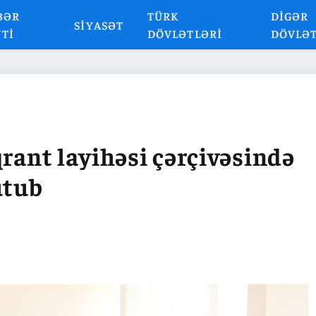
BƏR
TÜRK
DIGƏR
SIYASƏT
NTI
DÖVLƏTLƏRI
DÖVLƏ
qrant layihəsi çərçivəsində
utub