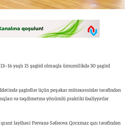
ə 13–16 yaşlı 15 şagird olmaqla ümumilikdə 30 şagird
üddətində şagirdlər üçün peşəkar mütəxəssislər tərəfindən
ırıqları və təqdimetmə yönümlü praktiki fəaliyyətlər
t” qrant layihəsi Pərvanə Səfərova Qorxmaz qızı tərəfindən