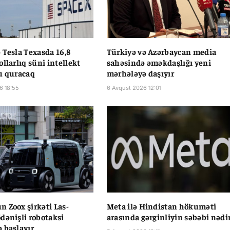
 Tesla Texasda 16,8
Türkiyə və Azərbaycan media
llarlıq süni intellekt
sahəsində əməkdaşlığı yeni
u quracaq
mərhələyə daşıyır
6 18:55
6 Avqust 2026 12:01
 Zoox şirkəti Las-
Meta ilə Hindistan hökuməti
dənişli robotaksi
arasında gərginliyin səbəbi nədi
 başlayır