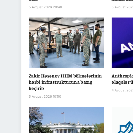
5 Avqust 2026 20:48
5 Avqust 202
Zakir Həsənov HHM bölmələrinin
Anthropic
hərbi infrastrukturuna baxış
əlaqələr 
keçirib
4 Avqust 202
5 Avqust 2026 10:50