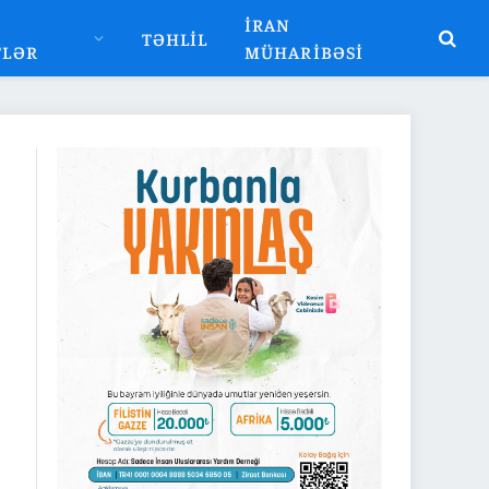
İRAN
TƏHLIL
TLƏR
MÜHARIBƏSI