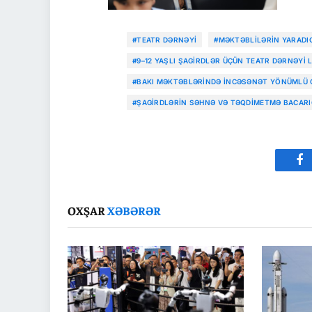
#TEATR DƏRNƏYI
#MƏKTƏBLILƏRIN YARADIC
#9–12 YAŞLI ŞAGIRDLƏR ÜÇÜN TEATR DƏRNƏYI L
#BAKI MƏKTƏBLƏRINDƏ INCƏSƏNƏT YÖNÜMLÜ 
#ŞAGIRDLƏRIN SƏHNƏ VƏ TƏQDIMETMƏ BACARIQ
Fa
OXŞAR
XƏBƏRƏR