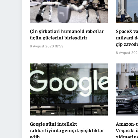
Çin şirkətləri humanoid robotlar
SpaceX və
üçün güclərini birləşdirir
milyard do
çip zavod
6 Avqust 2026 18:59
6 Avqust 202
Google süni intellekt
Amazon-un
rəhbərliyində geniş dəyişikliklər
Veqasda ö
edib
xidmətinə