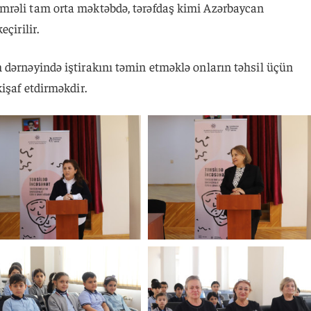
mrəli tam orta məktəbdə, tərəfdaş kimi Azərbaycan
çirilir.
 dərnəyində iştirakını təmin etməklə onların təhsil üçün
işaf etdirməkdir.