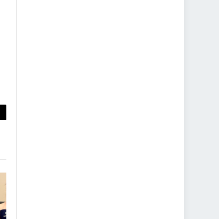
py
nk