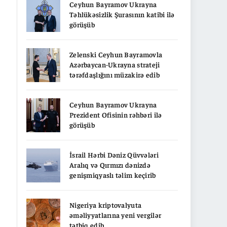
Ceyhun Bayramov Ukrayna
Təhlükəsizlik Şurasının katibi ilə
görüşüb
Zelenski Ceyhun Bayramovla
Azərbaycan-Ukrayna strateji
tərəfdaşlığını müzakirə edib
Ceyhun Bayramov Ukrayna
Prezident Ofisinin rəhbəri ilə
görüşüb
İsrail Hərbi Dəniz Qüvvələri
Aralıq və Qırmızı dənizdə
genişmiqyaslı təlim keçirib
Nigeriya kriptovalyuta
əməliyyatlarına yeni vergilər
tətbiq edib