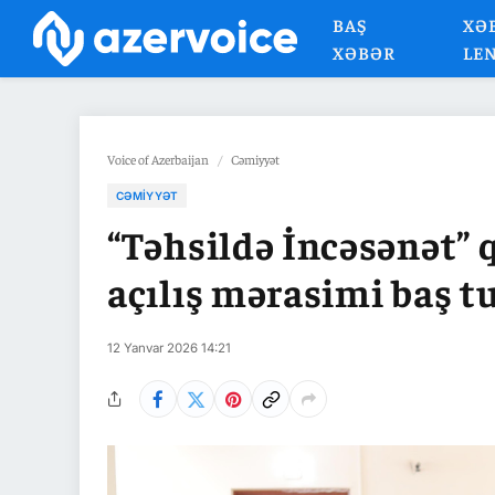
BAŞ
XƏ
XƏBƏR
LE
Voice of Azerbaijan
/
Cəmiyyət
CƏMIYYƏT
“Təhsildə İncəsənət” 
açılış mərasimi baş t
12 Yanvar 2026 14:21