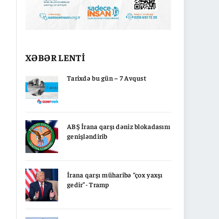
XƏBƏR LENTİ
Tarixdə bu gün – 7 Avqust
ABŞ İrana qarşı dəniz blokadasını
genişləndirib
İrana qarşı müharibə “çox yaxşı
gedir”- Tramp