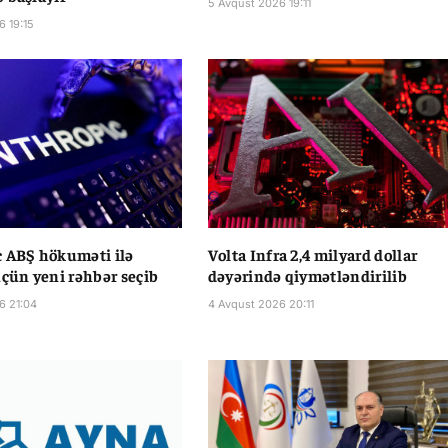
5 Avqust 2026 19:11
6 19:15
 ABŞ hökuməti ilə
Volta Infra 2,4 milyard dollar
üçün yeni rəhbər seçib
dəyərində qiymətləndirilib
6 21:04
4 Avqust 2026 20:11