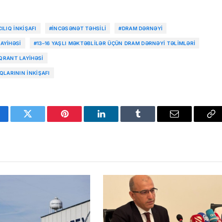
ILIQ INKIŞAFI
#INCƏSƏNƏT TƏHSILI
#DRAM DƏRNƏYI
AYIHƏSI
#13–16 YAŞLI MƏKTƏBLILƏR ÜÇÜN DRAM DƏRNƏYI TƏLIMLƏRI
QRANT LAYIHƏSI
LARININ INKIŞAFI
cebook
Twitter
Pinterest
LinkedIn
Tumblr
Email
Co
Li