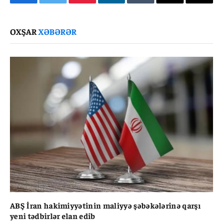
Facebook
Twitter
Pinterest
LinkedIn
Tumblr
Email
Copy
Link
OXŞAR
XƏBƏRƏR
ABŞ İran hakimiyyətinin maliyyə şəbəkələrinə qarşı
yeni tədbirlər elan edib