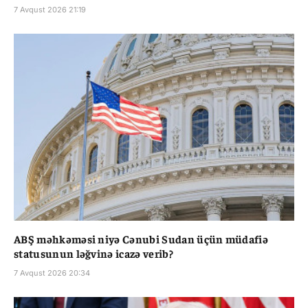
7 Avqust 2026 21:19
ABŞ məhkəməsi niyə Cənubi Sudan üçün müdafiə
statusunun ləğvinə icazə verib?
7 Avqust 2026 20:34