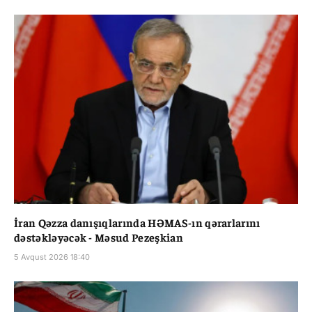
İran Qəzza danışıqlarında HƏMAS-ın qərarlarını
dəstəkləyəcək - Məsud Pezeşkian
5 Avqust 2026 18:40