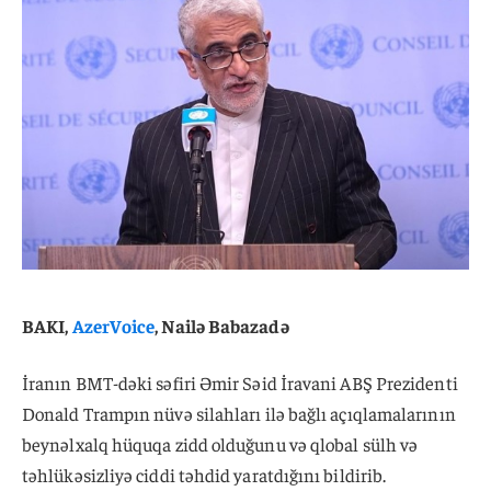
BAKI,
AzerVoice
, Nailə Babazadə
İranın BMT-dəki səfiri Əmir Səid İravani ABŞ Prezidenti
Donald Trampın nüvə silahları ilə bağlı açıqlamalarının
beynəlxalq hüquqa zidd olduğunu və qlobal sülh və
təhlükəsizliyə ciddi təhdid yaratdığını bildirib.