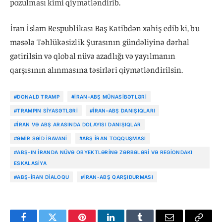
pozulması kimi qiymətləndirib.
İran İslam Respublikası Baş Katibdən xahiş edib ki, bu
məsələ Təhlükəsizlik Şurasının gündəliyinə dərhal
gətirilsin və qlobal nüvə azadlığı və yayılmanın
qarşısının alınmasına təsirləri qiymətləndirilsin.
#DONALD TRAMP
#İRAN-ABŞ MÜNASIBƏTLƏRI
#TRAMPIN SIYASƏTLƏRI
#İRAN–ABŞ DANIŞIQLARI
#İRAN VƏ ABŞ ARASINDA DOLAYISI DANIŞIQLAR
#ƏMIR SƏID İRAVANI
#ABŞ İRAN TOQQUŞMASI
#ABŞ-IN İRANDA NÜVƏ OBYEKTLƏRINƏ ZƏRBƏLƏRI VƏ REGIONDAKI
ESKALASIYA
#ABŞ-İRAN DIALOQU
#İRAN-ABŞ QARŞIDURMASI