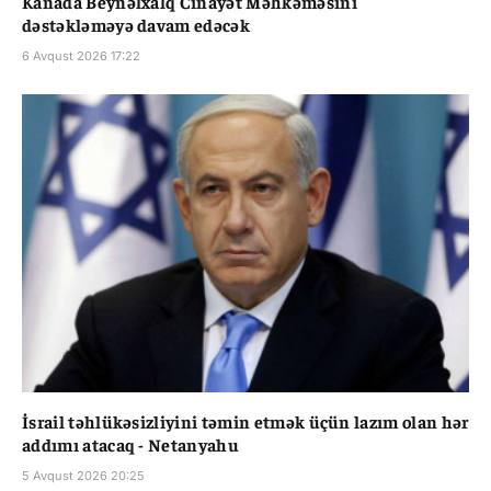
Kanada Beynəlxalq Cinayət Məhkəməsini
dəstəkləməyə davam edəcək
6 Avqust 2026 17:22
İsrail təhlükəsizliyini təmin etmək üçün lazım olan hər
addımı atacaq - Netanyahu
5 Avqust 2026 20:25