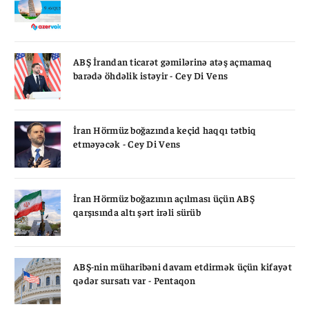
ABŞ İrandan ticarət gəmilərinə atəş açmamaq
barədə öhdəlik istəyir - Cey Di Vens
İran Hörmüz boğazında keçid haqqı tətbiq
etməyəcək - Cey Di Vens
İran Hörmüz boğazının açılması üçün ABŞ
qarşısında altı şərt irəli sürüb
ABŞ-nin müharibəni davam etdirmək üçün kifayət
qədər sursatı var - Pentaqon