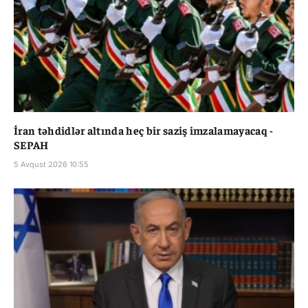
İran təhdidlər altında heç bir saziş imzalamayacaq -
SEPAH
5 Avqust 2026 10:55