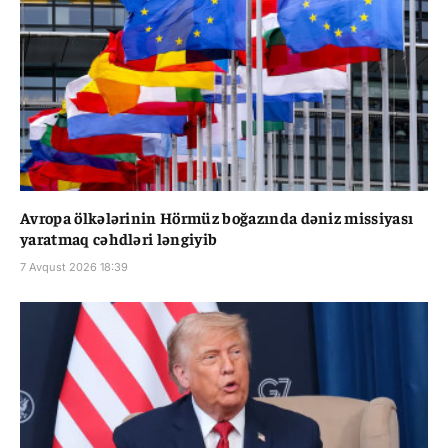
Avropa ölkələrinin Hörmüz boğazında dəniz missiyası
yaratmaq cəhdləri ləngiyib
7 Avqust 2026 18:39