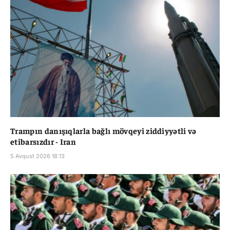
Trampın danışıqlarla bağlı mövqeyi ziddiyyətli və
etibarsızdır - Iran
5 Avqust 2026 18:13