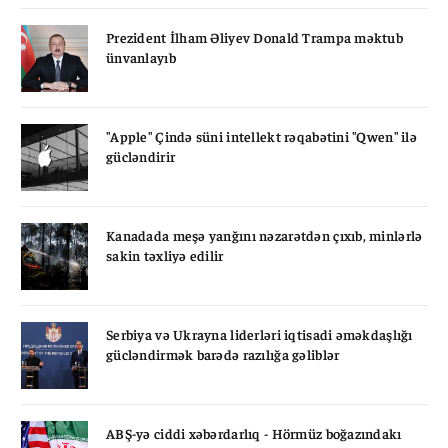
Prezident İlham Əliyev Donald Trampa məktub
ünvanlayıb
"Apple" Çində süni intellekt rəqabətini "Qwen" ilə
gücləndirir
Kanadada meşə yanğını nəzarətdən çıxıb, minlərlə
sakin təxliyə edilir
Serbiya və Ukrayna liderləri iqtisadi əməkdaşlığı
gücləndirmək barədə razılığa gəliblər
ABŞ-yə ciddi xəbərdarlıq - Hörmüz boğazındakı