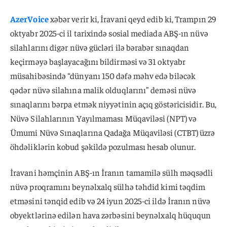
AzerVoice
xəbər verir ki, İravani qeyd edib ki, Trampın 29
oktyabr 2025-ci il tarixində sosial mediada ABŞ-ın nüvə
silahlarını digər nüvə gücləri ilə bərabər sınaqdan
keçirməyə başlayacağını bildirməsi və 31 oktyabr
müsahibəsində “dünyanı 150 dəfə məhv edə biləcək
qədər nüvə silahına malik olduqlarını” deməsi nüvə
sınaqlarını bərpa etmək niyyətinin açıq göstəricisidir. Bu,
Nüvə Silahlarının Yayılmaması Müqaviləsi (NPT) və
Ümumi Nüvə Sınaqlarına Qadağa Müqaviləsi (CTBT) üzrə
öhdəliklərin kobud şəkildə pozulması hesab olunur.
İravani həmçinin ABŞ-ın İranın tamamilə sülh məqsədli
nüvə proqramını beynəlxalq sülhə təhdid kimi təqdim
etməsini tənqid edib və 24 iyun 2025-ci ildə İranın nüvə
obyektlərinə edilən hava zərbəsini beynəlxalq hüququn