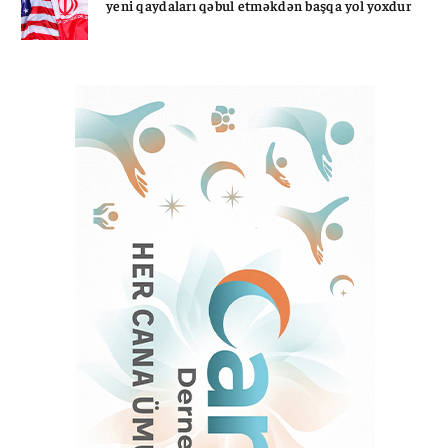
yeni qaydaları qəbul etməkdən başqa yol yoxdur