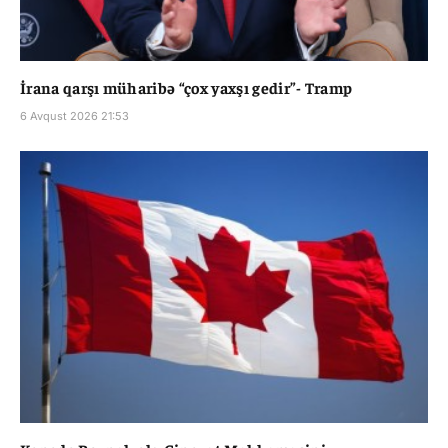
İrana qarşı müharibə “çox yaxşı gedir”- Tramp
6 Avqust 2026 21:53