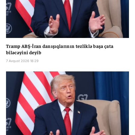
Tramp ABŞ-İran danışıqlarının tezliklə başa çata
biləcəyini deyib
7 Avqust 2026 18:29