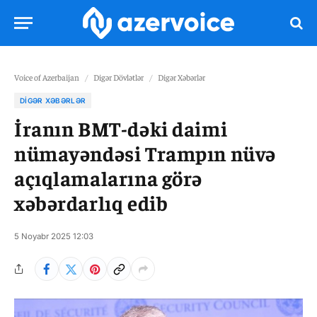
Voice of Azerbaijan
/
Digər Dövlətlər
/
Digər Xəbərlər
DIGƏR XƏBƏRLƏR
İranın BMT-dəki daimi
nümayəndəsi Trampın nüvə
açıqlamalarına görə
xəbərdarlıq edib
5 Noyabr 2025 12:03