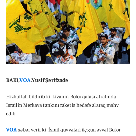
BAKI,
VOA
,Yusif Şərifzadə
Hizbullah bildirib ki, Livanın Bofor qalası ətrafında
İsrailin Merkava tankını raketlə hədəfə alaraq məhv
edib.
VOA
xəbər verir ki, İsrail qüvvələri üç gün əvvəl Bofor