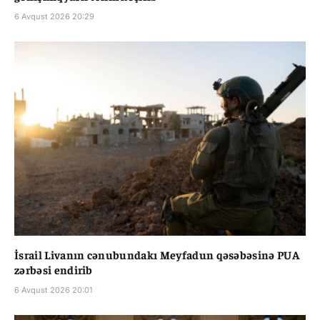
6 Avqust 2026 20:29
İsrail Livanın cənubundakı Meyfadun qəsəbəsinə PUA
zərbəsi endirib
6 Avqust 2026 20:01