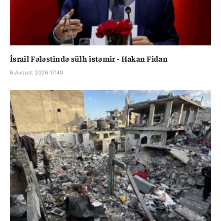
İsrail Fələstində sülh istəmir - Hakan Fidan
6 Avqust 2026 17:40