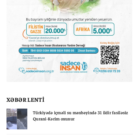
XƏBƏR LENTİ
Türkiyədə içməli su mənbəyində 31 ildir fasiləsiz
Qurani-Kərim oxunur