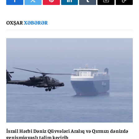
Facebook
Twitter
Pinterest
LinkedIn
Tumblr
Email
Copy
Link
OXŞAR
XƏBƏRƏR
İsrail Hərbi Dəniz Qüvvələri Aralıq və Qırmızı dənizdə
genişmiqyaslı təlim keçirib