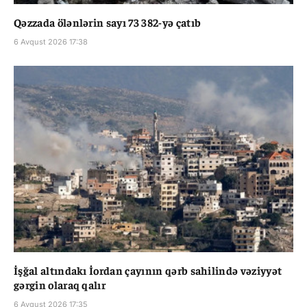
Qəzzada ölənlərin sayı 73 382-yə çatıb
6 Avqust 2026 17:38
İşğal altındakı İordan çayının qərb sahilində vəziyyət
gərgin olaraq qalır
6 Avqust 2026 17:35