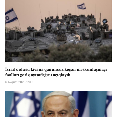
İsrail ordusu Livana qanunsuz keçən məskunlaşmaçı
fəalları geri qaytardığını açıqlayıb
6 Avqust 2026 17:19