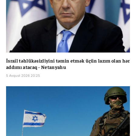
İsrail təhlükəsizliyini təmin etmək üçün lazım olan hər
addımı atacaq - Netanyahu
5 Avqust 2026 20:25