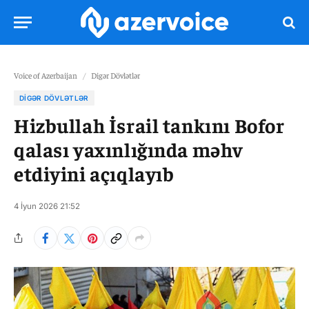
Voice of Azerbaijan
/
Digər Dövlətlər
DIGƏR DÖVLƏTLƏR
Hizbullah İsrail tankını Bofor
qalası yaxınlığında məhv
etdiyini açıqlayıb
4 İyun 2026 21:52