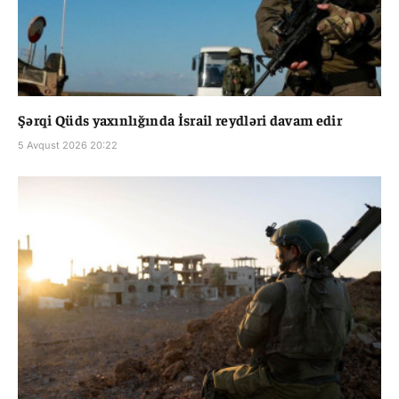
Şərqi Qüds yaxınlığında İsrail reydləri davam edir
5 Avqust 2026 20:22