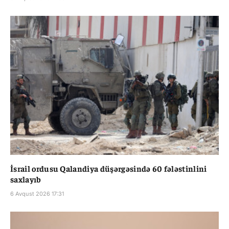
İsrail ordusu Qalandiya düşərgəsində 60 fələstinlini
saxlayıb
6 Avqust 2026 17:31