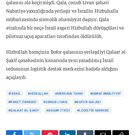
qalasını ələ keçirmişdi. Qala, cənub Livan şəhəri
Nabatiyə yaxınlığında yerləşir və İsrailin Hizbuhalla
mübarizəsində simvolik əhəmiyyət daşıyır. Qala
ətrafında bir neçə İsrail əsgəri Hizbullah döyüşçüləri və
pilotsuz uçuş aparatları tərəfindən öldürülüb.
Hizbullah həmçinin Bofor qalasının yerləşdiyi Qalaat əl-
Şakif qəsəbəsinin kənarında yeni yaradılmış İsrail
ordusunun logistik dəstək mərkəzini hədəfə aldığını
açıqlayıb.
#İSRAIL
#HIZBULLAH
#MERKAVA TANKI
#HƏRBI ƏMƏLIYYAT
#RAKET ZƏRBƏSI
#CƏNUB LIVAN
#BOFOR QALASI
#QALAAT ƏL-ŞAKIF
#ƏSGƏR ITKISI
#LOGISTIK MƏRKƏZ