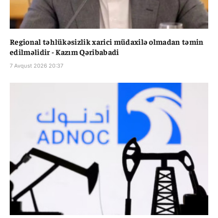
Regional təhlükəsizlik xarici müdaxilə olmadan təmin
edilməlidir - Kazım Qəribabadi
7 Avqust 2026 20:37