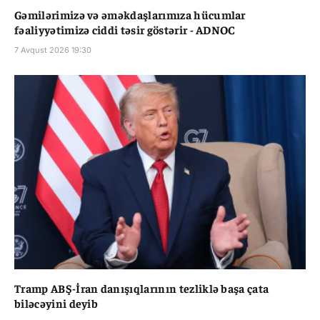
Gəmilərimizə və əməkdaşlarımıza hücumlar
fəaliyyətimizə ciddi təsir göstərir - ADNOC
7 Avqust 2026 19:30
Tramp ABŞ-İran danışıqlarının tezliklə başa çata
biləcəyini deyib