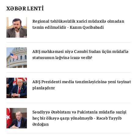
XƏBƏR LENTİ
Regional təhlükəsizlik xarici müdaxilə olmadan
təmin edilməlidir - Kazım Qəribabadi
ABŞ məhkəməsi niyə Cənubi Sudan üçün müdafiə
statusunun ləğvinə icazə verib?
ABŞ Prezidenti media tənzimləyicisinə yeni təyinat
planlaşdırır
Səudiyyə Ərəbistanı və Pakistanla müdafiə sazişi
heç bir ölkəyə qarşı yönəlməyib - Rəcəb Tayyib
Ərdoğan