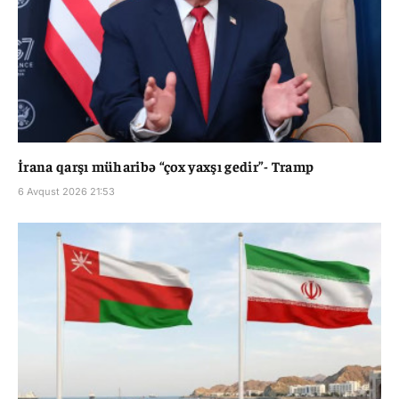
İrana qarşı müharibə “çox yaxşı gedir”- Tramp
6 Avqust 2026 21:53