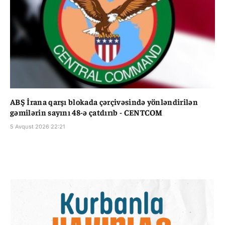
ABŞ İrana qarşı blokada çərçivəsində yönləndirilən
gəmilərin sayını 48-ə çatdırıb - CENTCOM
5 Avqust 2026 22:21