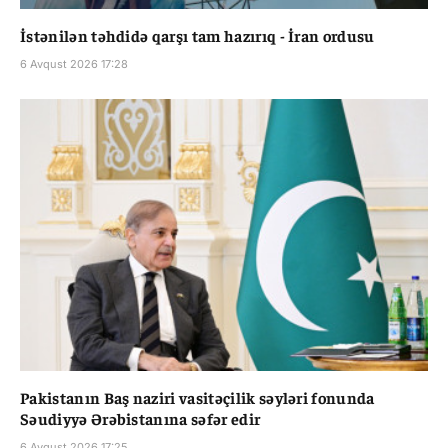
İstənilən təhdidə qarşı tam hazırıq - İran ordusu
6 Avqust 2026 17:28
Pakistanın Baş naziri vasitəçilik səyləri fonunda
Səudiyyə Ərəbistanına səfər edir
6 Avqust 2026 17:25