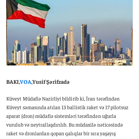
BAKI,
VOA
,Yusif Şərifzadə
Küveyt Müdafiə Nazirliyi bildirib ki, İran tərəfindən
Küveyt səmasında atılan 13 ballistik raket və 17 pilotsuz
aparat (dron) müdafiə sistemləri tərəfindən uğurla
vurulub və neytrallaşdırılıb. Bu müdaxilə nəticəsində
raket və dronlardan qopan qalıqlar bir sıra yaşayış