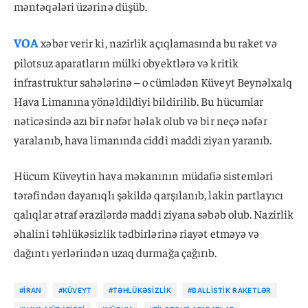
məntəqələri üzərinə düşüb.
VOA
xəbər verir ki, nazirlik açıqlamasında bu raket və
pilotsuz aparatların mülki obyektlərə və kritik
infrastruktur sahələrinə – o cümlədən Küveyt Beynəlxalq
Hava Limanına yönəldildiyi bildirilib. Bu hücumlar
nəticəsində azı bir nəfər həlak olub və bir neçə nəfər
yaralanıb, hava limanında ciddi maddi ziyan yaranıb.
Hücum Küveytin hava məkanının müdafiə sistemləri
tərəfindən dayanıqlı şəkildə qarşılanıb, lakin partlayıcı
qalıqlar ətraf ərazilərdə maddi ziyana səbəb olub. Nazirlik
əhalini təhlükəsizlik tədbirlərinə riayət etməyə və
dağıntı yerlərindən uzaq durmağa çağırıb.
#İRAN
#KÜVEYT
#TƏHLÜKƏSIZLIK
#BALLISTIK RAKETLƏR