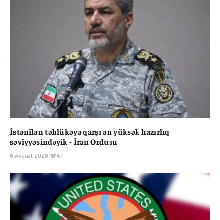
İstənilən təhlükəyə qarşı ən yüksək hazırlıq
səviyyəsindəyik - İran Ordusu
6 Avqust 2026 16:47