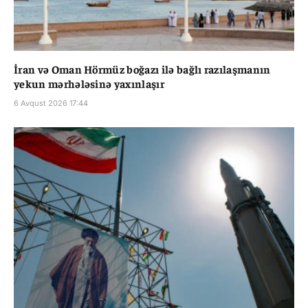
İran və Oman Hörmüz boğazı ilə bağlı razılaşmanın
yekun mərhələsinə yaxınlaşır
6 Avqust 2026 17:44