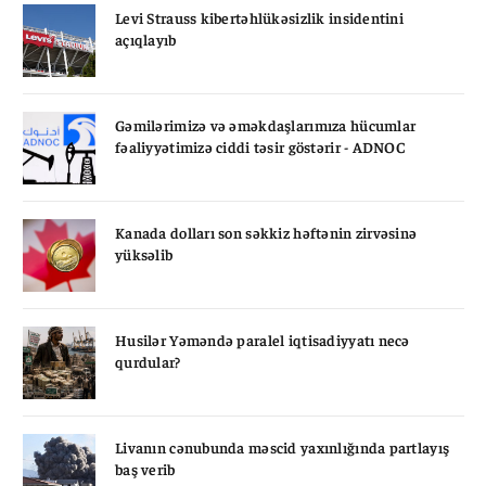
Levi Strauss kibertəhlükəsizlik insidentini
açıqlayıb
Gəmilərimizə və əməkdaşlarımıza hücumlar
fəaliyyətimizə ciddi təsir göstərir - ADNOC
Kanada dolları son səkkiz həftənin zirvəsinə
yüksəlib
Husilər Yəməndə paralel iqtisadiyyatı necə
qurdular?
Livanın cənubunda məscid yaxınlığında partlayış
baş verib