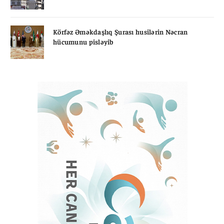
Körfəz Əməkdaşlıq Şurası husilərin Nəcran
hücumunu pisləyib