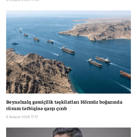
Beynəlxalq gəmiçilik təşkilatları Hörmüz boğazında
rüsum tətbiqinə qarşı çıxıb
6 Avqust 2026 17:17