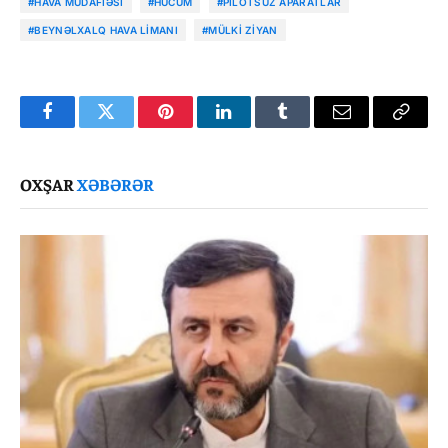
#HAVA MÜDAFIƏSI
#HÜCUM
#PILOTSUZ APARATLAR
#BEYNƏLXALQ HAVA LIMANI
#MÜLKI ZIYAN
Facebook
Twitter
Pinterest
LinkedIn
Tumblr
Email
Copy
Link
OXŞAR
XƏBƏRƏR