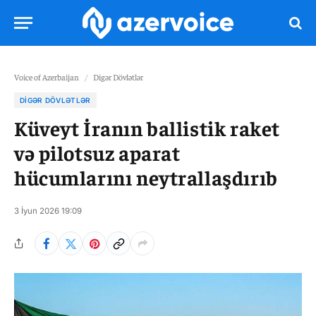
Voice of Azerbaijan
/
Digər Dövlətlər
DIGƏR DÖVLƏTLƏR
Küveyt İranın ballistik raket
və pilotsuz aparat
hücumlarını neytrallaşdırıb
3 İyun 2026 19:09