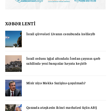
XƏBƏR LENTİ
İsrail qüvvələri Livanın cənubunda irəliləyib
İsrail ordusu işğal altındakı İordan çayının qərb
sahilində yeni basqınlar həyata keçirib
Misir niyə Məkkə Sazişinə qoşulmadı?
Qəzzada atəşkəsin ikinci mərhələsi üçün ABŞ