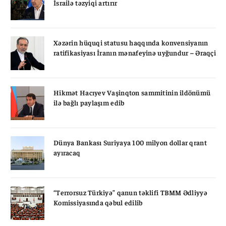
İsrailə təzyiqi artırır
Xəzərin hüquqi statusu haqqında konvensiyanın
ratifikasiyası İranın mənafeyinə uyğundur – Əraqçi
Hikmət Hacıyev Vaşinqton sammitinin ildönümü
ilə bağlı paylaşım edib
Dünya Bankası Suriyaya 100 milyon dollar qrant
ayıracaq
“Terrorsuz Türkiyə” qanun təklifi TBMM Ədliyyə
Komissiyasında qəbul edilib