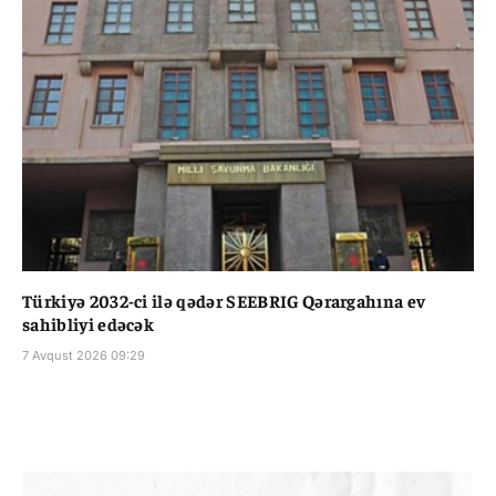
Türkiyə 2032-ci ilə qədər SEEBRIG Qərargahına ev
sahibliyi edəcək
7 Avqust 2026 09:29