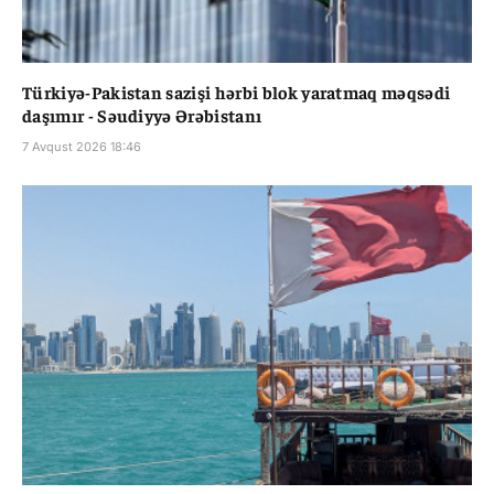
Türkiyə-Pakistan sazişi hərbi blok yaratmaq məqsədi
daşımır - Səudiyyə Ərəbistanı
7 Avqust 2026 18:46