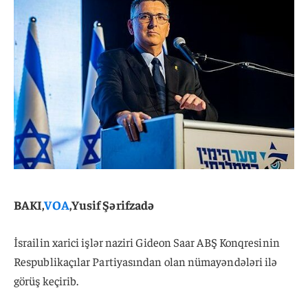
BAKI,
VOA
,Yusif Şərifzadə
İsrailin xarici işlər naziri Gideon Saar ABŞ Konqresinin
Respublikaçılar Partiyasından olan nümayəndələri ilə
görüş keçirib.