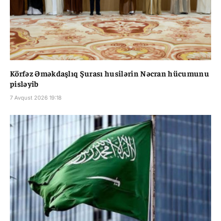
Körfəz Əməkdaşlıq Şurası husilərin Nəcran hücumunu
pisləyib
7 Avqust 2026 19:18