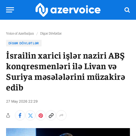
Voice of Azerbaijan
/
Digər Dövlətlər
DIGƏR DÖVLƏTLƏR
İsrailin xarici işlər naziri ABŞ
konqresmenləri ilə Livan və
Suriya məsələlərini müzakirə
edib
27 May 2026 22:29