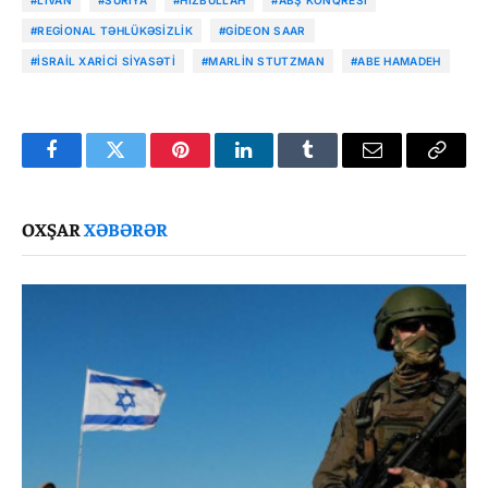
#REGIONAL TƏHLÜKƏSIZLIK
#GIDEON SAAR
#İSRAIL XARICI SIYASƏTI
#MARLIN STUTZMAN
#ABE HAMADEH
Facebook
Twitter
Pinterest
LinkedIn
Tumblr
Email
Copy
Link
OXŞAR
XƏBƏRƏR