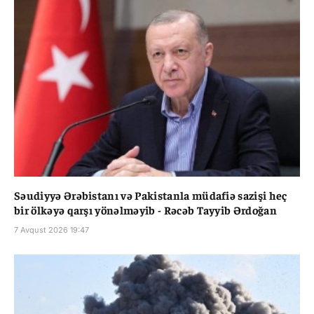
Səudiyyə Ərəbistanı və Pakistanla müdafiə sazişi heç
bir ölkəyə qarşı yönəlməyib - Rəcəb Tayyib Ərdoğan
7 Avqust 2026 19:47