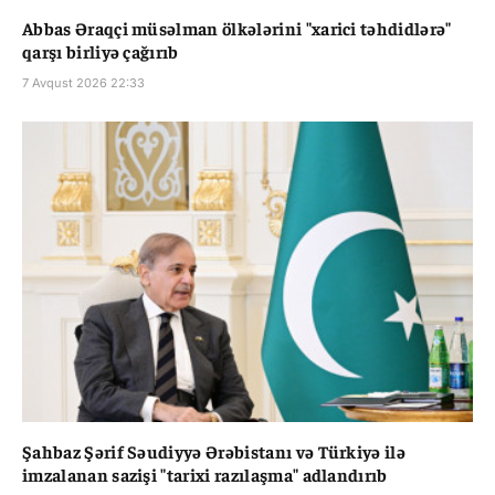
Abbas Əraqçi müsəlman ölkələrini "xarici təhdidlərə"
qarşı birliyə çağırıb
7 Avqust 2026 22:33
Şahbaz Şərif Səudiyyə Ərəbistanı və Türkiyə ilə
imzalanan sazişi "tarixi razılaşma" adlandırıb