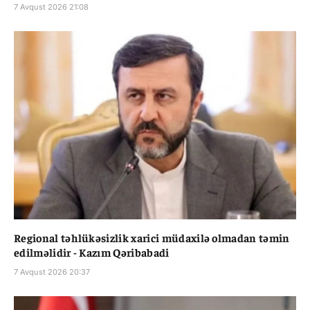
7 Avqust 2026 21:08
Regional təhlükəsizlik xarici müdaxilə olmadan təmin
edilməlidir - Kazım Qəribabadi
7 Avqust 2026 20:37