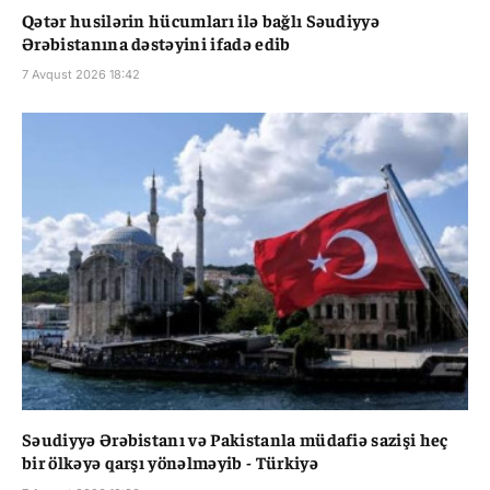
Qətər husilərin hücumları ilə bağlı Səudiyyə
Ərəbistanına dəstəyini ifadə edib
7 Avqust 2026 18:42
Səudiyyə Ərəbistanı və Pakistanla müdafiə sazişi heç
bir ölkəyə qarşı yönəlməyib - Türkiyə