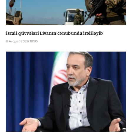
İsrail qüvvələri Livanın cənubunda irəliləyib
8 Avqust 2026 18:05