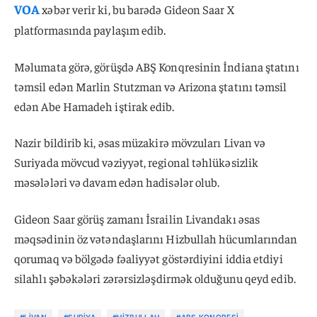
VOA
xəbər verir ki, bu barədə Gideon Saar X
platformasında paylaşım edib.
Məlumata görə, görüşdə ABŞ Konqresinin İndiana ştatını
təmsil edən Marlin Stutzman və Arizona ştatını təmsil
edən Abe Hamadeh iştirak edib.
Nazir bildirib ki, əsas müzakirə mövzuları Livan və
Suriyada mövcud vəziyyət, regional təhlükəsizlik
məsələləri və davam edən hadisələr olub.
Gideon Saar görüş zamanı İsrailin Livandakı əsas
məqsədinin öz vətəndaşlarını Hizbullah hücumlarından
qorumaq və bölgədə fəaliyyət göstərdiyini iddia etdiyi
silahlı şəbəkələri zərərsizləşdirmək olduğunu qeyd edib.
#LIVAN
#SURIYA
#HIZBULLAH
#ABŞ KONQRESI