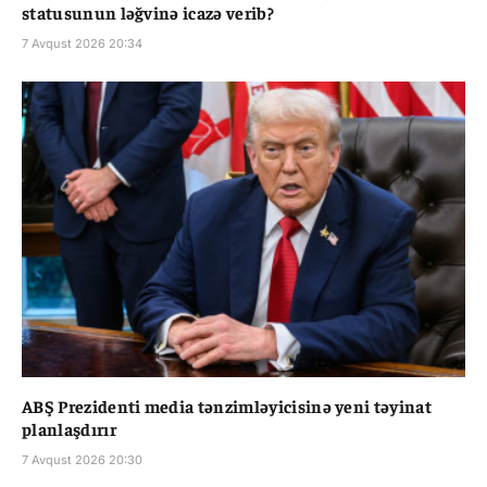
statusunun ləğvinə icazə verib?
7 Avqust 2026 20:34
ABŞ Prezidenti media tənzimləyicisinə yeni təyinat
planlaşdırır
7 Avqust 2026 20:30