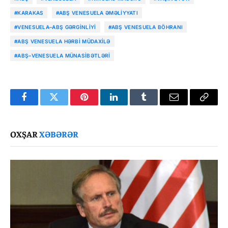
#KARAKAS
#ABŞ VENESUELA ƏMƏLIYYATI
#VENESUELA–ABŞ GƏRGINLIYI
#ABŞ VENESUELA BÖHRANI
#ABŞ VENESUELA HƏRBI MÜDAXILƏ
#ABŞ–VENESUELA MÜNASIBƏTLƏRI
Facebook
Twitter
Pinterest
LinkedIn
Tumblr
Email
Copy
Link
OXŞAR
XƏBƏRƏR