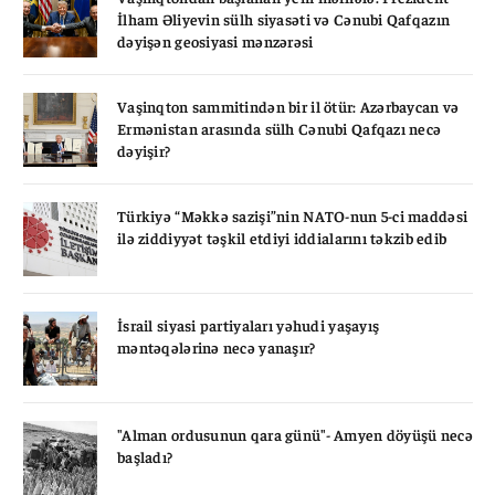
İlham Əliyevin sülh siyasəti və Cənubi Qafqazın
dəyişən geosiyasi mənzərəsi
Vaşinqton sammitindən bir il ötür: Azərbaycan və
Ermənistan arasında sülh Cənubi Qafqazı necə
dəyişir?
Türkiyə “Məkkə sazişi”nin NATO-nun 5-ci maddəsi
ilə ziddiyyət təşkil etdiyi iddialarını təkzib edib
İsrail siyasi partiyaları yəhudi yaşayış
məntəqələrinə necə yanaşır?
"Alman ordusunun qara günü"- Amyen döyüşü necə
başladı?