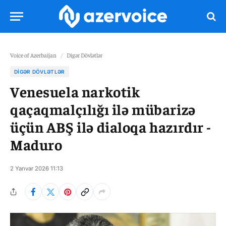
Voice of Azerbaijan
/
Digər Dövlətlər
DIGƏR DÖVLƏTLƏR
Venesuela narkotik
qaçaqmalçılığı ilə mübarizə
üçün ABŞ ilə dialoqa hazırdır -
Maduro
2 Yanvar 2026 11:13