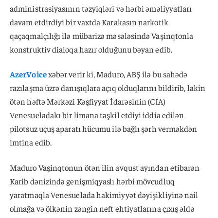
administrasiyasının təzyiqləri və hərbi əməliyyatları
davam etdirdiyi bir vaxtda Karakasın narkotik
qaçaqmalçılığı ilə mübarizə məsələsində Vaşinqtonla
konstruktiv dialoqa hazır olduğunu bəyan edib.
AzerVoice
xəbər verir ki, Maduro, ABŞ ilə bu sahədə
razılaşma üzrə danışıqlara açıq olduqlarını bildirib, lakin
ötən həftə Mərkəzi Kəşfiyyat İdarəsinin (CIA)
Venesueladakı bir limana təşkil etdiyi iddia edilən
pilotsuz uçuş aparatı hücumu ilə bağlı şərh verməkdən
imtina edib.
Maduro Vaşinqtonun ötən ilin avqust ayından etibarən
Karib dənizində genişmiqyaslı hərbi mövcudluq
yaratmaqla Venesuelada hakimiyyət dəyişikliyinə nail
olmağa və ölkənin zəngin neft ehtiyatlarına çıxış əldə