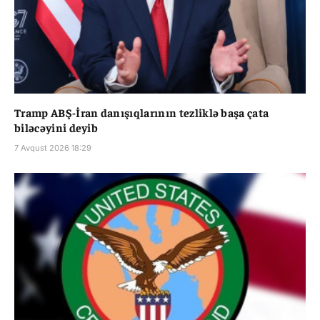
Tramp ABŞ-İran danışıqlarının tezliklə başa çata
biləcəyini deyib
7 Avqust 2026 18:29