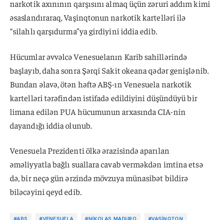
narkotik axınının qarşısını almaq üçün zəruri addım kimi
əsaslandıraraq, Vaşinqtonun narkotik kartelləri ilə
“silahlı qarşıdurma”ya girdiyini iddia edib.
Hücumlar əvvəlcə Venesuelanın Karib sahillərində
başlayıb, daha sonra Şərqi Sakit okeana qədər genişlənib.
Bundan əlavə, ötən həftə ABŞ-ın Venesuela narkotik
kartelləri tərəfindən istifadə edildiyini düşündüyü bir
limana edilən PUA hücumunun arxasında CIA-nin
dayandığı iddia olunub.
Venesuela Prezidenti ölkə ərazisində aparılan
əməliyyatla bağlı suallara cavab verməkdən imtina etsə
də, bir neçə gün ərzində mövzuya münasibət bildirə
biləcəyini qeyd edib.
#ABŞ
#VENESUELA
#NIKOLAS MADURO
#VAŞINQTON