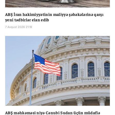
ABŞ İran hakimiyyətinin maliyyə şəbəkələrinə qarşı
yeni tədbirlər elan edib
7 Avqust 2026 21:19
ABŞ məhkəməsi niyə Cənubi Sudan üçün müdafiə