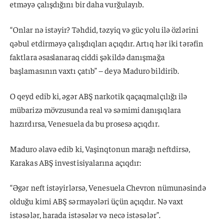
etməyə çalışdığını bir daha vurğulayıb.
“Onlar nə istəyir? Təhdid, təzyiq və güc yolu ilə özlərini
qəbul etdirməyə çalışdıqları açıqdır. Artıq hər iki tərəfin
faktlara əsaslanaraq ciddi şəkildə danışmağa
başlamasının vaxtı çatıb” – deyə Maduro bildirib.
O qeyd edib ki, əgər ABŞ narkotik qaçaqmalçılığı ilə
mübarizə mövzusunda real və səmimi danışıqlara
hazırdırsa, Venesuela da bu prosesə açıqdır.
Maduro əlavə edib ki, Vaşinqtonun marağı neftdirsə,
Karakas ABŞ investisiyalarına açıqdır:
“Əgər neft istəyirlərsə, Venesuela Chevron nümunəsində
olduğu kimi ABŞ sərmayələri üçün açıqdır. Nə vaxt
istəsələr, harada istəsələr və necə istəsələr”.