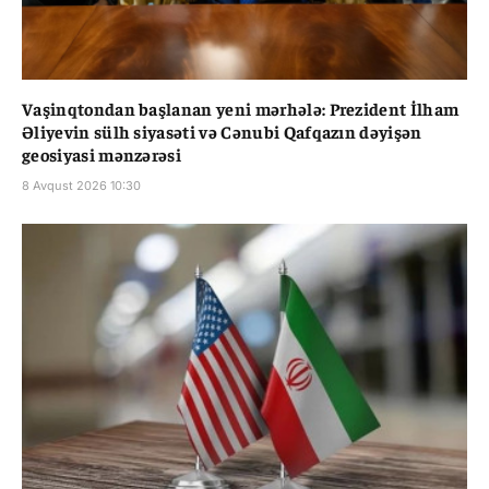
Vaşinqtondan başlanan yeni mərhələ: Prezident İlham
Əliyevin sülh siyasəti və Cənubi Qafqazın dəyişən
geosiyasi mənzərəsi
8 Avqust 2026 10:30