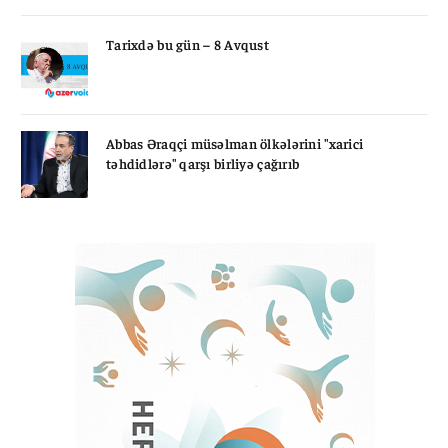
Tarixdə bu gün – 8 Avqust
Abbas Əraqçi müsəlman ölkələrini "xarici
təhdidlərə" qarşı birliyə çağırıb