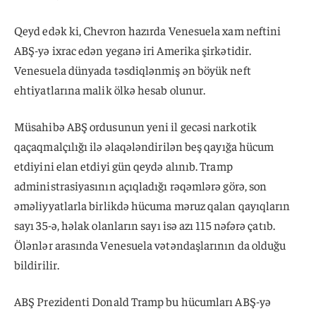
Qeyd edək ki, Chevron hazırda Venesuela xam neftini
ABŞ-yə ixrac edən yeganə iri Amerika şirkətidir.
Venesuela dünyada təsdiqlənmiş ən böyük neft
ehtiyatlarına malik ölkə hesab olunur.
Müsahibə ABŞ ordusunun yeni il gecəsi narkotik
qaçaqmalçılığı ilə əlaqələndirilən beş qayığa hücum
etdiyini elan etdiyi gün qeydə alınıb. Tramp
administrasiyasının açıqladığı rəqəmlərə görə, son
əməliyyatlarla birlikdə hücuma məruz qalan qayıqların
sayı 35-ə, həlak olanların sayı isə azı 115 nəfərə çatıb.
Ölənlər arasında Venesuela vətəndaşlarının da olduğu
bildirilir.
ABŞ Prezidenti Donald Tramp bu hücumları ABŞ-yə