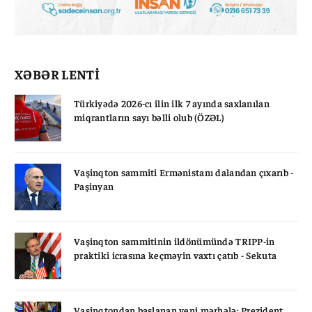
XƏBƏR LENTİ
Türkiyədə 2026-cı ilin ilk 7 ayında saxlanılan
miqrantların sayı bəlli olub (ÖZƏL)
Vaşinqton sammiti Ermənistanı dalandan çıxarıb -
Paşinyan
Vaşinqton sammitinin ildönümündə TRIPP-in
praktiki icrasına keçməyin vaxtı çatıb - Sekuta
Vaşinqtondan başlanan yeni mərhələ: Prezident