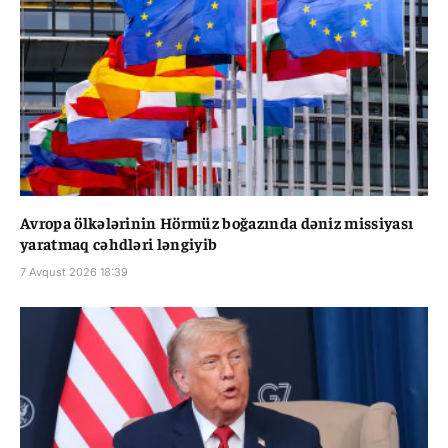
Avropa ölkələrinin Hörmüz boğazında dəniz missiyası
yaratmaq cəhdləri ləngiyib
7 Avqust 2026 18:39