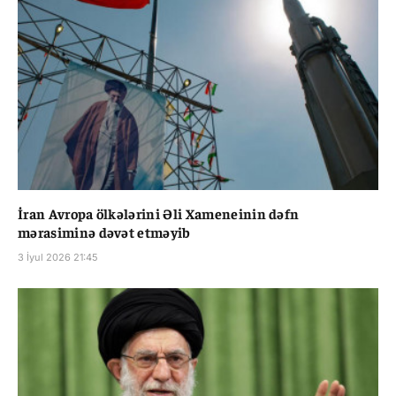
İran Avropa ölkələrini Əli Xameneinin dəfn
mərasiminə dəvət etməyib
3 İyul 2026 21:45