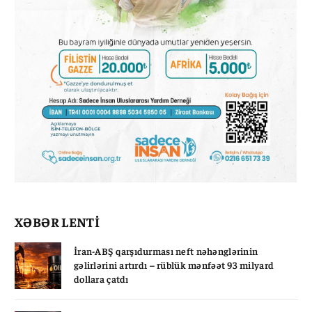
XƏBƏR LENTİ
İran-ABŞ qarşıdurması neft nəhənglərinin
gəlirlərini artırdı – rüblük mənfəət 93 milyard
dollara çatdı