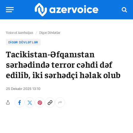
Voice of Azerbaijan
/
Digər Dövlətlər
DIGƏR DÖVLƏTLƏR
Tacikistan-Əfqanıstan
sərhədində terror cəhdi dəf
edilib, iki sərhədçi həlak olub
25 Dekabr 2025 13:10