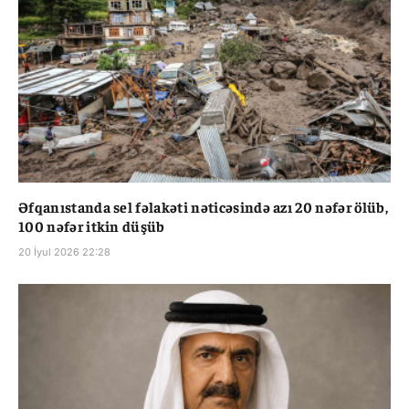
Əfqanıstanda sel fəlakəti nəticəsində azı 20 nəfər ölüb,
100 nəfər itkin düşüb
20 İyul 2026 22:28