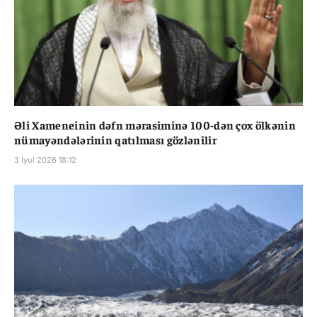
Əli Xameneinin dəfn mərasiminə 100-dən çox ölkənin
nümayəndələrinin qatılması gözlənilir
3 İyul 2026 18:12