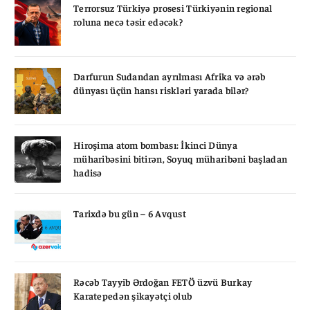
Terrorsuz Türkiyə prosesi Türkiyənin regional
roluna necə təsir edəcək?
Darfurun Sudandan ayrılması Afrika və ərəb
dünyası üçün hansı riskləri yarada bilər?
Hiroşima atom bombası: İkinci Dünya
müharibəsini bitirən, Soyuq müharibəni başladan
hadisə
Tarixdə bu gün – 6 Avqust
Rəcəb Tayyib Ərdoğan FETÖ üzvü Burkay
Karatepedən şikayətçi olub