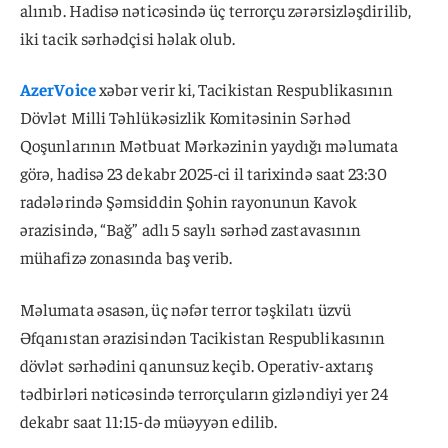
alınıb. Hadisə nəticəsində üç terrorçu zərərsizləşdirilib,
iki tacik sərhədçisi həlak olub.
AzerVoice
xəbər verir ki, Tacikistan Respublikasının
Dövlət Milli Təhlükəsizlik Komitəsinin Sərhəd
Qoşunlarının Mətbuat Mərkəzinin yaydığı məlumata
görə, hadisə 23 dekabr 2025-ci il tarixində saat 23:30
radələrində Şəmsiddin Şohin rayonunun Kavok
ərazisində, “Bağ” adlı 5 saylı sərhəd zastavasının
mühafizə zonasında baş verib.
Məlumata əsasən, üç nəfər terror təşkilatı üzvü
Əfqanıstan ərazisindən Tacikistan Respublikasının
dövlət sərhədini qanunsuz keçib. Operativ-axtarış
tədbirləri nəticəsində terrorçuların gizləndiyi yer 24
dekabr saat 11:15-də müəyyən edilib.