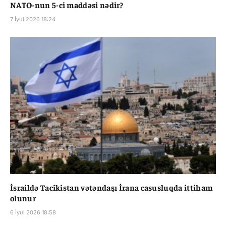
NATO-nun 5-ci maddəsi nədir?
7 İyul 2026 18:24
İsraildə Tacikistan vətəndaşı İrana casusluqda ittiham
olunur
6 İyul 2026 18:58