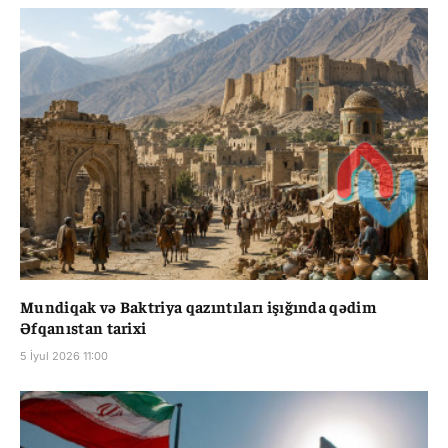
Mundiqak və Baktriya qazıntıları işığında qədim
Əfqanıstan tarixi
5 İyul 2026 11:00