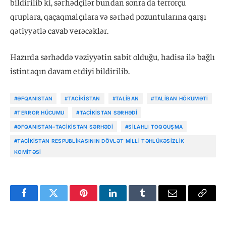
bildirilib ki, sərhədçilər bundan sonra da terrorçu
qruplara, qaçaqmalçılara və sərhəd pozuntularına qarşı
qətiyyətlə cavab verəcəklər.
Hazırda sərhəddə vəziyyətin sabit olduğu, hadisə ilə bağlı
istintaqın davam etdiyi bildirilib.
#ƏFQANISTAN
#TACIKISTAN
#TALIBAN
#TALIBAN HÖKUMƏTI
#TERROR HÜCUMU
#TACIKISTAN SƏRHƏDI
#ƏFQANISTAN–TACIKISTAN SƏRHƏDI
#SILAHLI TOQQUŞMA
#TACIKISTAN RESPUBLIKASININ DÖVLƏT MILLI TƏHLÜKƏSIZLIK
KOMITƏSI
Facebook
Twitter
Pinterest
LinkedIn
Tumblr
Email
Copy
Link