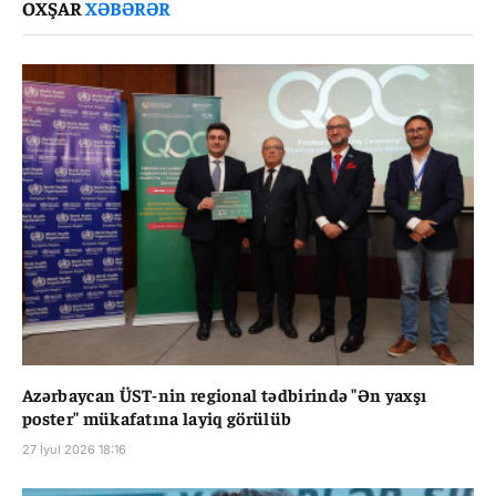
OXŞAR
XƏBƏRƏR
Azərbaycan ÜST-nin regional tədbirində "Ən yaxşı
poster" mükafatına layiq görülüb
27 İyul 2026 18:16