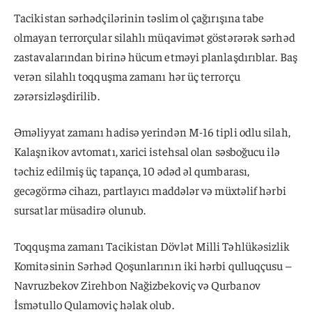
Tacikistan sərhədçilərinin təslim ol çağırışına tabe
olmayan terrorçular silahlı müqavimət göstərərək sərhəd
zastavalarından birinə hücum etməyi planlaşdırıblar. Baş
verən silahlı toqquşma zamanı hər üç terrorçu
zərərsizləşdirilib.
Əməliyyat zamanı hadisə yerindən M-16 tipli odlu silah,
Kalaşnikov avtomatı, xarici istehsal olan səsboğucu ilə
təchiz edilmiş üç tapança, 10 ədəd əl qumbarası,
gecəgörmə cihazı, partlayıcı maddələr və müxtəlif hərbi
sursatlar müsadirə olunub.
Toqquşma zamanı Tacikistan Dövlət Milli Təhlükəsizlik
Komitəsinin Sərhəd Qoşunlarının iki hərbi qulluqçusu –
Navruzbekov Zirehbon Nağizbekoviç və Qurbanov
İsmətullo Qulamoviç həlak olub.