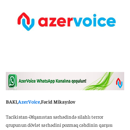
BAKI,
AzerVoice
,Fərid Mikayılov
Tacikistan-Əfqanıstan sərhədində silahlı terror
qrupunun dövlət sərhədini pozmaq cəhdinin qarşısı