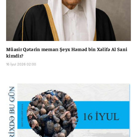
Müasir Qətərin memarı Şeyx Həməd bin Xəlifə Al Sani
kimdir?
16 İyul 2026 02:00