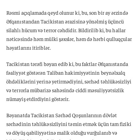
Rəsmi açıqlamada qeyd olunur ki, bu, son bir ay ərzində
Əfqanıstandan Tacikistan ərazisinə yönəlmiş üçüncü
silahlı hücum və terror cəhdidir. Bildirilib ki, bu hallar
nəticəsində həm mülki şəxslər, həm də hərbi qulluqçular
həyatlarını itiriblər.
Tacikistan tərəfi bəyan edib ki, bu faktlar Əfqanıstanda
fəaliyyət göstərən Taliban hakimiyyətinin beynəlxalq
öhdəliklərini yerinə yetirmədiyini, sərhəd təhlükəsizliyi
və terrorla mübarizə sahəsində ciddi məsuliyyətsizlik
nümayiş etdirdiyini göstərir.
Bəyanatda Tacikistan Sərhəd Qoşunlarının dövlət
sərhədinin təhlükəsizliyini təmin etmək üçün tam fiziki
və döyüş qabiliyyətinə malik olduğu vurğulanıb və