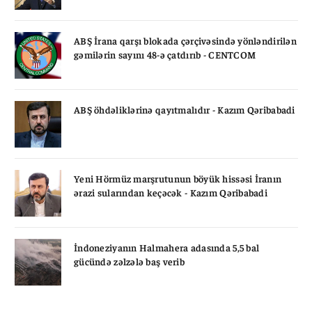
ABŞ İrana qarşı blokada çərçivəsində yönləndirilən
gəmilərin sayını 48-ə çatdırıb - CENTCOM
ABŞ öhdəliklərinə qayıtmalıdır - Kazım Qəribabadi
Yeni Hörmüz marşrutunun böyük hissəsi İranın
ərazi sularından keçəcək - Kazım Qəribabadi
İndoneziyanın Halmahera adasında 5,5 bal
gücündə zəlzələ baş verib