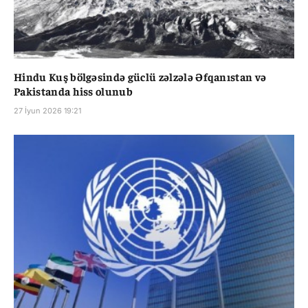
Hindu Kuş bölgəsində güclü zəlzələ Əfqanıstan və
Pakistanda hiss olunub
27 İyun 2026 19:21