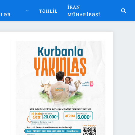
İRAN
TƏHLIL
TLƏR
MÜHARIBƏSI