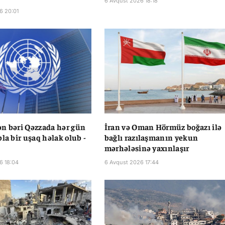
6 Avqust 2026 18:18
6 20:01
n bəri Qəzzada hər gün
İran və Oman Hörmüz boğazı ilə
la bir uşaq həlak olub -
bağlı razılaşmanın yekun
mərhələsinə yaxınlaşır
6 18:04
6 Avqust 2026 17:44