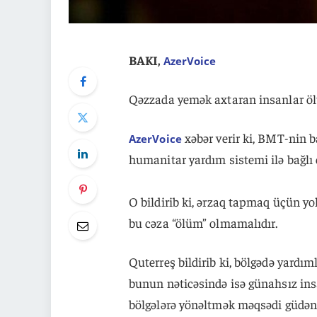
BAKI,
AzerVoice
Qəzzada yemək axtaran insanlar ölü
xəbər verir ki, BMT-nin b
AzerVoice
humanitar yardım sistemi ilə bağlı c
O bildirib ki, ərzaq tapmaq üçün yo
bu cəza “ölüm” olmamalıdır.
Quterreş bildirib ki, bölgədə yardıml
bunun nəticəsində isə günahsız insa
bölgələrə yönəltmək məqsədi güdən 