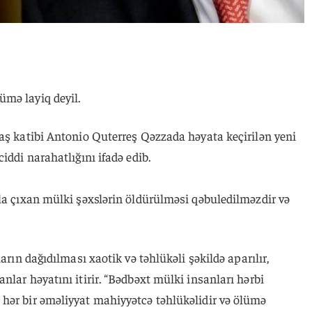
mə layiq deyil.
aş katibi Antonio Quterreş Qəzzada həyata keçirilən yeni
iddi narahatlığını ifadə edib.
la çıxan mülki şəxslərin öldürülməsi qəbuledilməzdir və
arın dağıdılması xaotik və təhlükəli şəkildə aparılır,
nlar həyatını itirir. “Bədbəxt mülki insanları hərbi
hər bir əməliyyat mahiyyətcə təhlükəlidir və ölümə