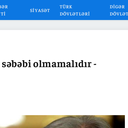
BƏR
TÜRK
DIGƏR
SIYASƏT
NTI
DÖVLƏTLƏRI
DÖVLƏ
səbəbi olmamalıdır -