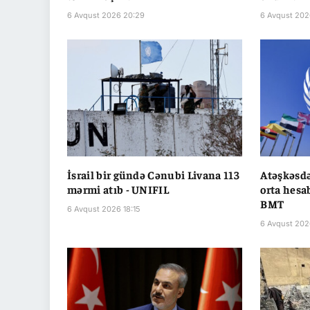
6 Avqust 2026 20:29
6 Avqust 202
İsrail bir gündə Cənubi Livana 113
Atəşkəsdə
mərmi atıb - UNIFIL
orta hesab
BMT
6 Avqust 2026 18:15
6 Avqust 202