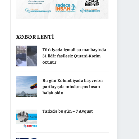
XƏBƏR LENTİ
Türkiyədə içməli su mənbəyində
31 ildir fasiləsiz Qurani-Kərim
oxunur
Bu gün Kolumbiyada baş verən
partlayışda mindən çox insan
həlak oldu
Tarixdə bu gün – 7 Avqust