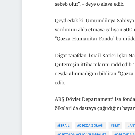
səbəb olur”, – deyə o əlavə edib.
Qeyd edək ki, Ümumdünya Səhiyyə T
yardımını əldə etməyə çalışan 500 nəf
“Qəzza Humanitar Fondu” bu müddə
Digər tərəfdən, İsrail Xarici İşlər
Quterreşin ittihamlarını rədd edib
qeydə alınmadığını bildirən “Qəzz
edib.
ABŞ Dövlət Departamenti isə fonda ə
ölkələri də dəstəyə çağırdığını bəyan
#İSRAIL
#QƏZZA ZOLAĞI
#BMT
#AN
#QƏZZADA ACLIQ VƏ SƏFALƏT
#QƏZZADA A