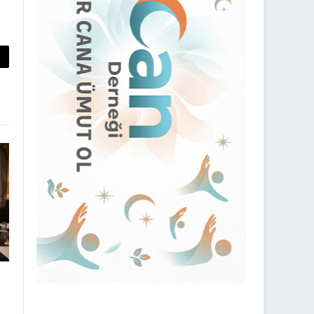
py
nk