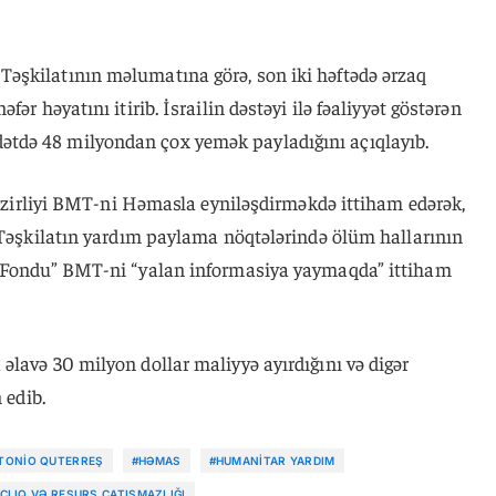
əşkilatının məlumatına görə, son iki həftədə ərzaq
ər həyatını itirib. İsrailin dəstəyi ilə fəaliyyət göstərən
tdə 48 milyondan çox yemək payladığını açıqlayıb.
 Nazirliyi BMT-ni Həmasla eyniləşdirməkdə ittiham edərək,
. Təşkilatın yardım paylama nöqtələrində ölüm hallarının
a Fondu” BMT-ni “yalan informasiya yaymaqda” ittiham
lavə 30 milyon dollar maliyyə ayırdığını və digər
 edib.
TONIO QUTERREŞ
#HƏMAS
#HUMANITAR YARDIM
CLIQ VƏ RESURS ÇATIŞMAZLIĞI