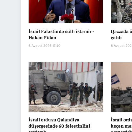
İsrail Fələstində sülh istəmir -
Qəzzada ö
Hakan Fidan
çatıb
6 Avqust 2026 17:40
6 Avqust 202
İsrail ordusu Qalandiya
İsrail or
düşərgəsində 60 fələstinlini
keçən məs
saxlayıb
qaytardığ