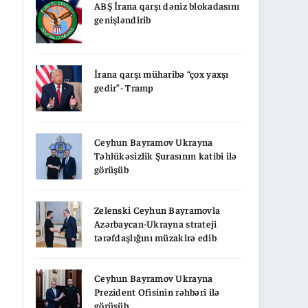
ABŞ İrana qarşı dəniz blokadasını
genişləndirib
İrana qarşı müharibə “çox yaxşı
gedir”- Tramp
Ceyhun Bayramov Ukrayna
Təhlükəsizlik Şurasının katibi ilə
görüşüb
Zelenski Ceyhun Bayramovla
Azərbaycan-Ukrayna strateji
tərəfdaşlığını müzakirə edib
Ceyhun Bayramov Ukrayna
Prezident Ofisinin rəhbəri ilə
görüşüb