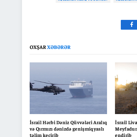
Fa
OXŞAR
XƏBƏRƏR
İsrail Hərbi Dəniz Qüvvələri Aralıq
İsrail Li
və Qırmızı dənizdə genişmiqyaslı
Meyfadun
təlim keçirib
endirib