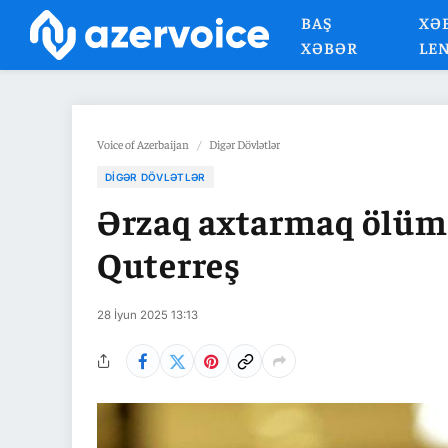
BAŞ
XƏ
XƏBƏR
LE
Voice of Azerbaijan
/
Digər Dövlətlər
DIGƏR DÖVLƏTLƏR
Ərzaq axtarmaq ölüm 
Quterreş
28 İyun 2025 13:13