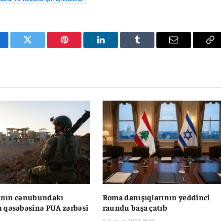
cebook
Twitter
Pinterest
LinkedIn
Tumblr
Email
Co
Li
vanın cənubundakı
Roma danışıqlarının yeddinci
 qəsəbəsinə PUA zərbəsi
raundu başa çatıb