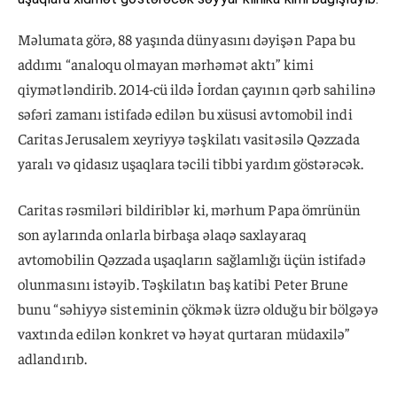
Məlumata görə, 88 yaşında dünyasını dəyişən Papa bu
addımı “analoqu olmayan mərhəmət aktı” kimi
qiymətləndirib. 2014-cü ildə İordan çayının qərb sahilinə
səfəri zamanı istifadə edilən bu xüsusi avtomobil indi
Caritas Jerusalem xeyriyyə təşkilatı vasitəsilə Qəzzada
yaralı və qidasız uşaqlara təcili tibbi yardım göstərəcək.
Caritas rəsmiləri bildiriblər ki, mərhum Papa ömrünün
son aylarında onlarla birbaşa əlaqə saxlayaraq
avtomobilin Qəzzada uşaqların sağlamlığı üçün istifadə
olunmasını istəyib. Təşkilatın baş katibi Peter Brune
bunu “səhiyyə sisteminin çökmək üzrə olduğu bir bölgəyə
vaxtında edilən konkret və həyat qurtaran müdaxilə”
adlandırıb.