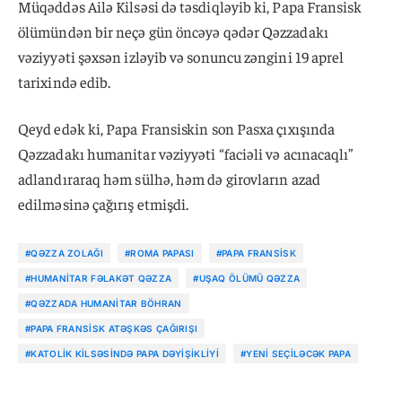
Müqəddəs Ailə Kilsəsi də təsdiqləyib ki, Papa Fransisk
ölümündən bir neçə gün öncəyə qədər Qəzzadakı
vəziyyəti şəxsən izləyib və sonuncu zəngini 19 aprel
tarixində edib.
Qeyd edək ki, Papa Fransiskin son Pasxa çıxışında
Qəzzadakı humanitar vəziyyəti “faciəli və acınacaqlı”
adlandıraraq həm sülhə, həm də girovların azad
edilməsinə çağırış etmişdi.
#QƏZZA ZOLAĞI
#ROMA PAPASI
#PAPA FRANSISK
#HUMANITAR FƏLAKƏT QƏZZA
#UŞAQ ÖLÜMÜ QƏZZA
#QƏZZADA HUMANITAR BÖHRAN
#PAPA FRANSISK ATƏŞKƏS ÇAĞIRIŞI
#KATOLIK KILSƏSINDƏ PAPA DƏYIŞIKLIYI
#YENI SEÇILƏCƏK PAPA