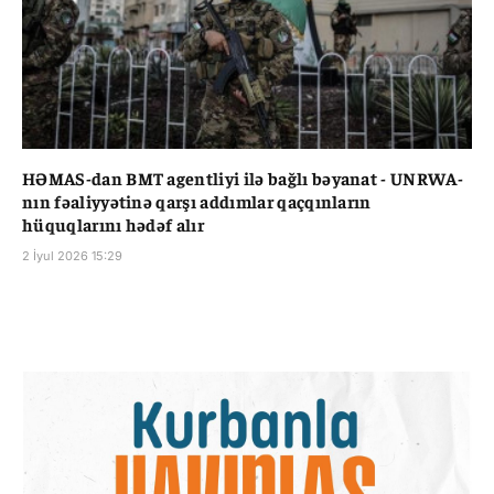
HƏMAS-dan BMT agentliyi ilə bağlı bəyanat - UNRWA-
nın fəaliyyətinə qarşı addımlar qaçqınların
hüquqlarını hədəf alır
2 İyul 2026 15:29