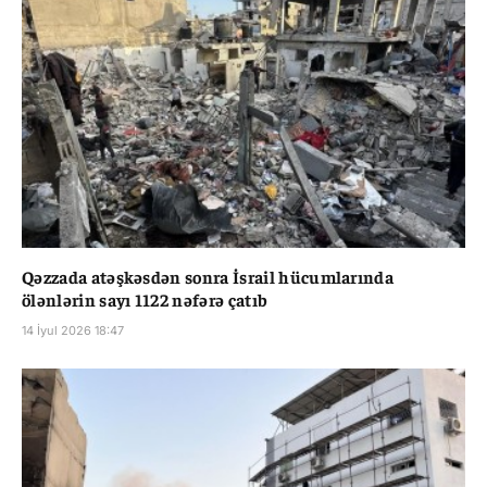
Qəzzada atəşkəsdən sonra İsrail hücumlarında
ölənlərin sayı 1122 nəfərə çatıb
14 İyul 2026 18:47