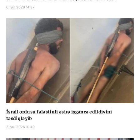
6 İyul 2026 14:37
İsrail ordusu fələstinli əsirə işgəncə edildiyini
təsdiqləyib
3 İyul 2026 10:49