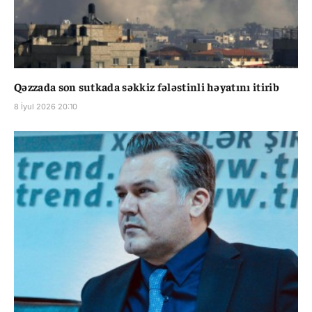
Qəzzada son sutkada səkkiz fələstinli həyatını itirib
8 İyul 2026 20:10