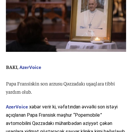
BAKI,
AzerVoice
Papa Fransiskin son arzusu Qəzzadakı uşaqlara tibbi
yardım olub.
AzerVoice
xəbər verir ki, vəfatından əvvəlki son istəyi
açıqlanan Papa Fransisk məşhur “Popemobile”
avtomobilini Qəzzadakı müharibədən əziyyət çəkən
uşaqlara xidmət göstərəcək səyyar klinika kimi bağışlayıb.