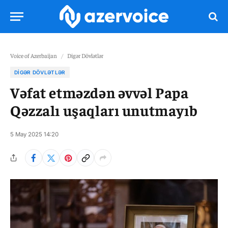
Voice of Azerbaijan
/
Digər Dövlətlər
DIGƏR DÖVLƏTLƏR
Vəfat etməzdən əvvəl Papa
Qəzzalı uşaqları unutmayıb
5 May 2025 14:20