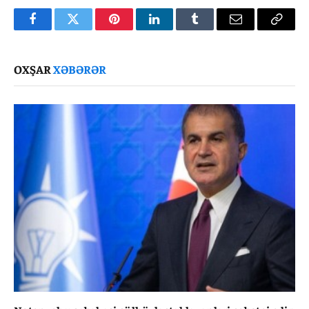
Facebook
Twitter
Pinterest
LinkedIn
Tumblr
Email
Copy
Link
OXŞAR
XƏBƏRƏR