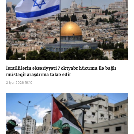
İsraillilərin əksəriyyəti 7 oktyabr hücumu ilə bağlı
müstəqil araşdırma tələb edir
2 İyul 2026 19:10