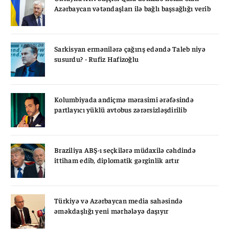
Azərbaycan vətəndaşları ilə bağlı başsağlığı verib
Sarkisyan ermənilərə çağırış edəndə Taleb niyə
susurdu? - Rufiz Hafizoğlu
Kolumbiyada andiçmə mərasimi ərəfəsində
partlayıcı yüklü avtobus zərərsizləşdirilib
Braziliya ABŞ-ı seçkilərə müdaxilə cəhdində
ittiham edib, diplomatik gərginlik artır
Türkiyə və Azərbaycan media sahəsində
əməkdaşlığı yeni mərhələyə daşıyır