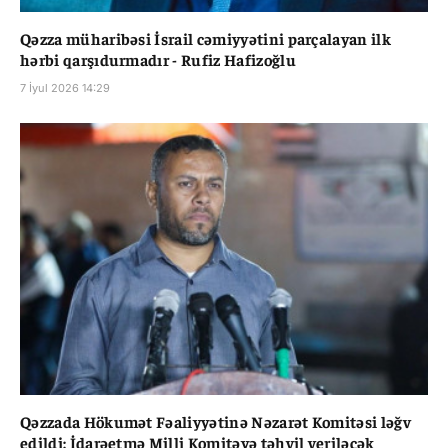
Qəzza müharibəsi İsrail cəmiyyətini parçalayan ilk
hərbi qarşıdurmadır - Rufiz Hafizoğlu
7 İyul 2026 14:29
Qəzzada Hökumət Fəaliyyətinə Nəzarət Komitəsi ləğv
edildi: İdarəetmə Milli Komitəyə təhvil veriləcək