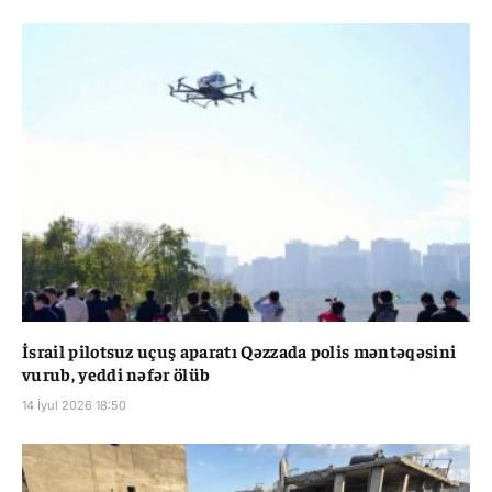
İsrail pilotsuz uçuş aparatı Qəzzada polis məntəqəsini
vurub, yeddi nəfər ölüb
14 İyul 2026 18:50