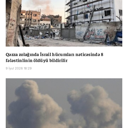
Qəzza zolağında İsrail hücumları nəticəsində 8
fələstinlinin öldüyü bildirilir
9 İyul 2026 18:29