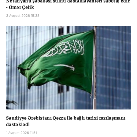
Netanyahu şəbəkəsi sülhü dəstəkləyənləri sabotaj edir
- Ömər Çelik
3 Avqust 2026 15:38
Səudiyyə Ərəbistanı Qəzza ilə bağlı tarixi razılaşmanı
dəstəklədi
1 Avqust 2026 11:51