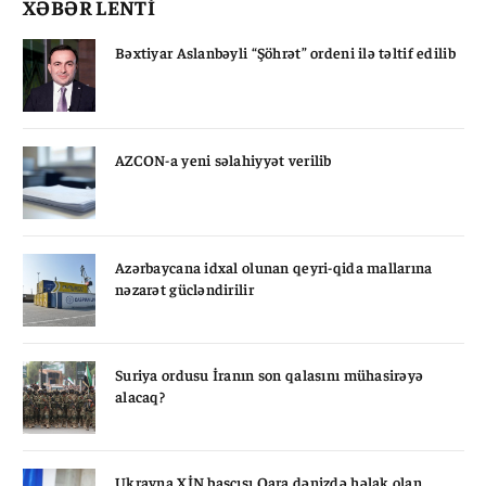
XƏBƏR LENTİ
Bəxtiyar Aslanbəyli “Şöhrət” ordeni ilə təltif edilib
AZCON-a yeni səlahiyyət verilib
Azərbaycana idxal olunan qeyri-qida mallarına
nəzarət gücləndirilir
Suriya ordusu İranın son qalasını mühasirəyə
alacaq?
Ukrayna XİN başçısı Qara dənizdə həlak olan