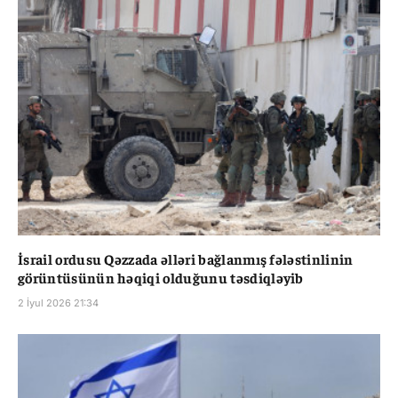
İsrail ordusu Qəzzada əlləri bağlanmış fələstinlinin
görüntüsünün həqiqi olduğunu təsdiqləyib
2 İyul 2026 21:34