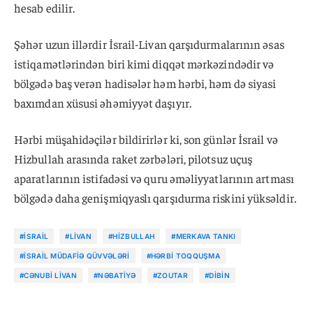
hesab edilir.
Şəhər uzun illərdir İsrail-Livan qarşıdurmalarının əsas
istiqamətlərindən biri kimi diqqət mərkəzindədir və
bölgədə baş verən hadisələr həm hərbi, həm də siyasi
baxımdan xüsusi əhəmiyyət daşıyır.
Hərbi müşahidəçilər bildirirlər ki, son günlər İsrail və
Hizbullah arasında raket zərbələri, pilotsuz uçuş
aparatlarının istifadəsi və quru əməliyyatlarının artması
bölgədə daha genişmiqyaslı qarşıdurma riskini yüksəldir.
#İSRAIL
#LIVAN
#HIZBULLAH
#MERKAVA TANKI
#İSRAIL MÜDAFIƏ QÜVVƏLƏRI
#HƏRBI TOQQUŞMA
#CƏNUBI LIVAN
#NƏBATIYƏ
#ZOUTAR
#DIBIN