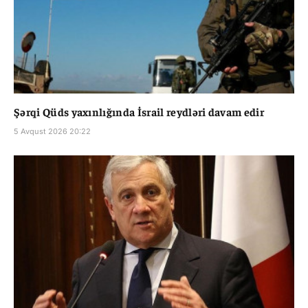
Şərqi Qüds yaxınlığında İsrail reydləri davam edir
5 Avqust 2026 20:22