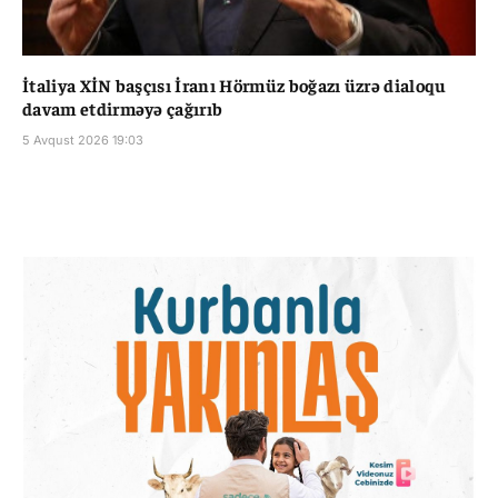
İtaliya XİN başçısı İranı Hörmüz boğazı üzrə dialoqu
davam etdirməyə çağırıb
5 Avqust 2026 19:03