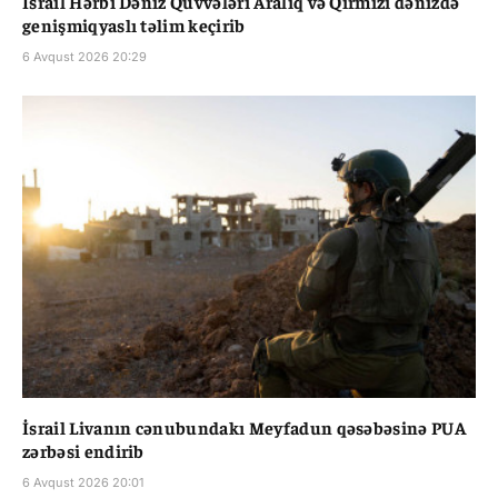
İsrail Hərbi Dəniz Qüvvələri Aralıq və Qırmızı dənizdə
genişmiqyaslı təlim keçirib
6 Avqust 2026 20:29
İsrail Livanın cənubundakı Meyfadun qəsəbəsinə PUA
zərbəsi endirib
6 Avqust 2026 20:01