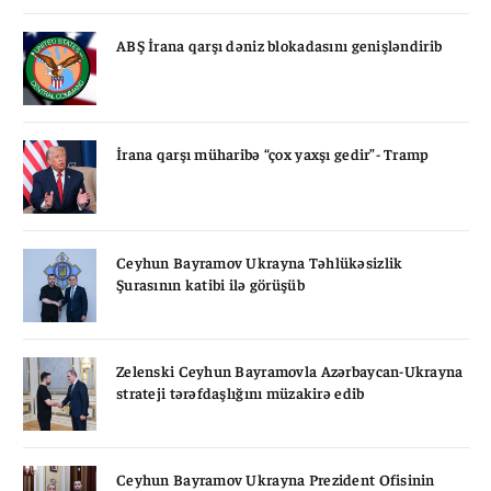
ABŞ İrana qarşı dəniz blokadasını genişləndirib
İrana qarşı müharibə “çox yaxşı gedir”- Tramp
Ceyhun Bayramov Ukrayna Təhlükəsizlik
Şurasının katibi ilə görüşüb
Zelenski Ceyhun Bayramovla Azərbaycan-Ukrayna
strateji tərəfdaşlığını müzakirə edib
Ceyhun Bayramov Ukrayna Prezident Ofisinin