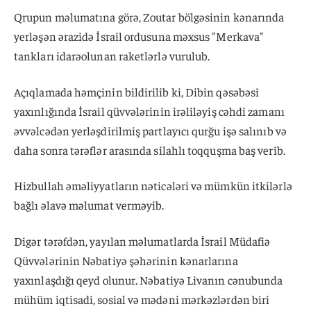
Qrupun məlumatına görə, Zoutar bölgəsinin kənarında
yerləşən ərazidə İsrail ordusuna məxsus "Merkava"
tankları idarəolunan raketlərlə vurulub.
Açıqlamada həmçinin bildirilib ki, Dibin qəsəbəsi
yaxınlığında İsrail qüvvələrinin irəliləyiş cəhdi zamanı
əvvəlcədən yerləşdirilmiş partlayıcı qurğu işə salınıb və
daha sonra tərəflər arasında silahlı toqquşma baş verib.
Hizbullah əməliyyatların nəticələri və mümkün itkilərlə
bağlı əlavə məlumat verməyib.
Digər tərəfdən, yayılan məlumatlarda İsrail Müdafiə
Qüvvələrinin Nəbatiyə şəhərinin kənarlarına
yaxınlaşdığı qeyd olunur. Nəbatiyə Livanın cənubunda
mühüm iqtisadi, sosial və mədəni mərkəzlərdən biri