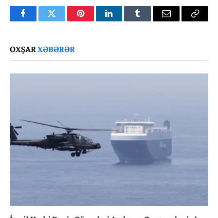
Facebook
Twitter
Pinterest
LinkedIn
Tumblr
Email
Copy
Link
OXŞAR
XƏBƏRƏR