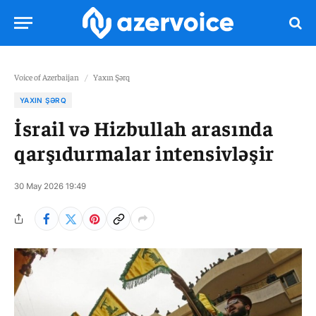
Voice of Azerbaijan
/
Yaxın Şərq
YAXIN ŞƏRQ
İsrail və Hizbullah arasında
qarşıdurmalar intensivləşir
30 May 2026 19:49