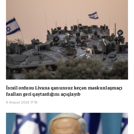
İsrail ordusu Livana qanunsuz keçən məskunlaşmaçı
fəalları geri qaytardığını açıqlayıb
6 Avqust 2026 17:19