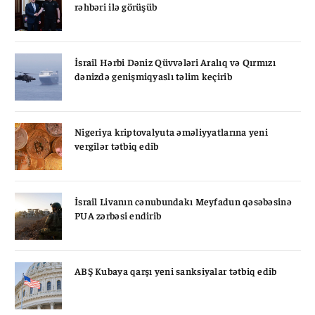
rəhbəri ilə görüşüb
İsrail Hərbi Dəniz Qüvvələri Aralıq və Qırmızı
dənizdə genişmiqyaslı təlim keçirib
Nigeriya kriptovalyuta əməliyyatlarına yeni
vergilər tətbiq edib
İsrail Livanın cənubundakı Meyfadun qəsəbəsinə
PUA zərbəsi endirib
ABŞ Kubaya qarşı yeni sanksiyalar tətbiq edib