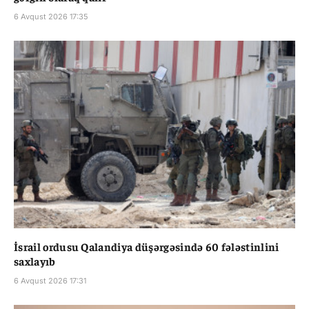
6 Avqust 2026 17:35
İsrail ordusu Qalandiya düşərgəsində 60 fələstinlini
saxlayıb
6 Avqust 2026 17:31