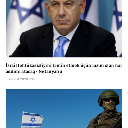
İsrail təhlükəsizliyini təmin etmək üçün lazım olan hər
addımı atacaq - Netanyahu
5 Avqust 2026 20:25