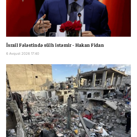
İsrail Fələstində sülh istəmir - Hakan Fidan
6 Avqust 2026 17:40