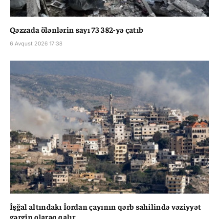
Qəzzada ölənlərin sayı 73 382-yə çatıb
6 Avqust 2026 17:38
İşğal altındakı İordan çayının qərb sahilində vəziyyət
gərgin olaraq qalır