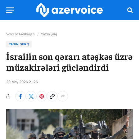
Voice of Azerbaijan
/
Yaxın Şərq
YAXIN ŞƏRQ
İsrailin son qərarı atəşkəs üzrə
müzakirələri gücləndirdi
29 May 2026 21:26