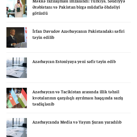
Məkkə razılaşması imzalandı: Türkiyə, Səudiyyə
Ərəbistanı və Pakistan birgə müdafiə öhdəliyi
götürdü
İrfan Davudov Azərbaycanın Pakistandakı səfiri
təyin edilib
Azərbaycan Estoniyaya yeni səfir təyin edib
Azərbaycan və Tacikistan arasında illik təhsil
kvotalarının qarşılıqlı ayrılması haqqında saziş
təsdiqlənib
Azərbaycanda Media və Yayım Şurası yaradılıb