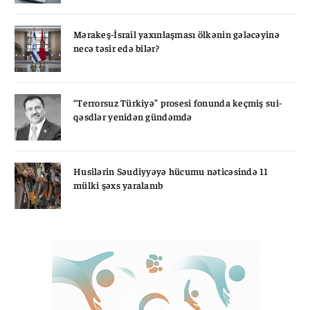
Mərakeş-İsrail yaxınlaşması ölkənin gələcəyinə
necə təsir edə bilər?
“Terrorsuz Türkiyə” prosesi fonunda keçmiş sui-
qəsdlər yenidən gündəmdə
Husilərin Səudiyyəyə hücumu nəticəsində 11
mülki şəxs yaralanıb