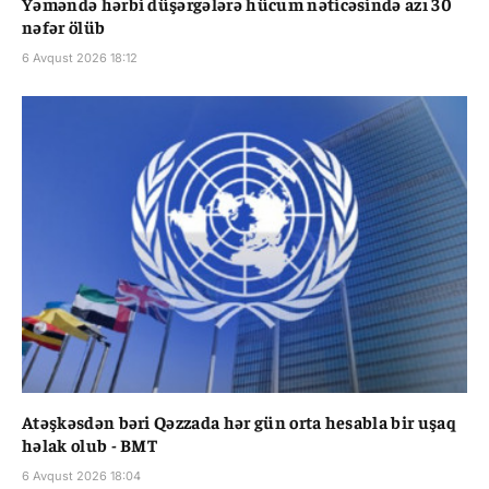
Yəməndə hərbi düşərgələrə hücum nəticəsində azı 30
nəfər ölüb
6 Avqust 2026 18:12
Atəşkəsdən bəri Qəzzada hər gün orta hesabla bir uşaq
həlak olub - BMT
6 Avqust 2026 18:04