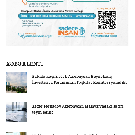
XƏBƏR LENTİ
Bakıda keçiriləcək Azərbaycan Beynəlxalq
İnvestisiya Forumunun Təşkilat Komitəsi yaradılıb
Xəzər Fərhadov Azərbaycan Malayziyadakı səfiri
təyin edilib