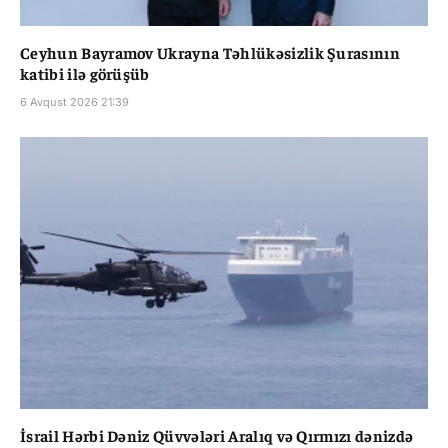
Ceyhun Bayramov Ukrayna Təhlükəsizlik Şurasının
katibi ilə görüşüb
6 Avqust 2026 21:39
İsrail Hərbi Dəniz Qüvvələri Aralıq və Qırmızı dənizdə