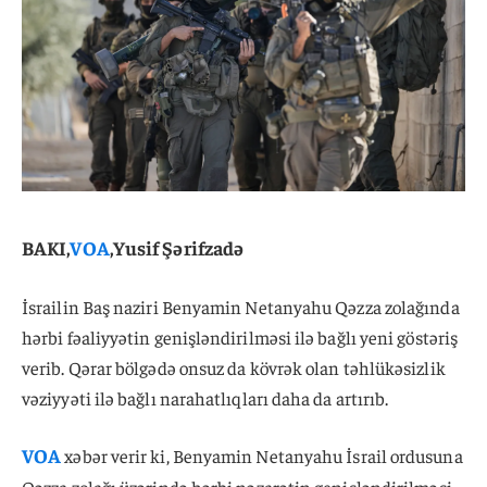
BAKI,
VOA
,Yusif Şərifzadə
İsrailin Baş naziri Benyamin Netanyahu Qəzza zolağında
hərbi fəaliyyətin genişləndirilməsi ilə bağlı yeni göstəriş
verib. Qərar bölgədə onsuz da kövrək olan təhlükəsizlik
vəziyyəti ilə bağlı narahatlıqları daha da artırıb.
VOA
xəbər verir ki, Benyamin Netanyahu İsrail ordusuna
Qəzza zolağı üzərində hərbi nəzarətin genişləndirilməsi