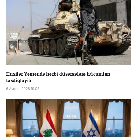
Husilər Yəməndə hərbi düşərgələrə hücumları
təsdiqləyib
6 Avqust 2026 19:03