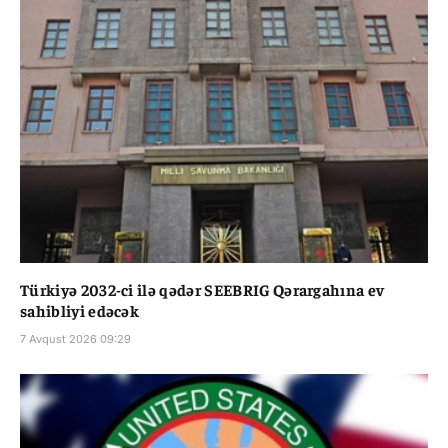
Türkiyə 2032-ci ilə qədər SEEBRIG Qərargahına ev
sahibliyi edəcək
7 Avqust 2026 09:29