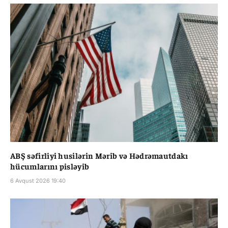
ABŞ səfirliyi husilərin Mərib və Hədrəmautdakı
hücumlarını pisləyib
6 Avqust 2026 19:40