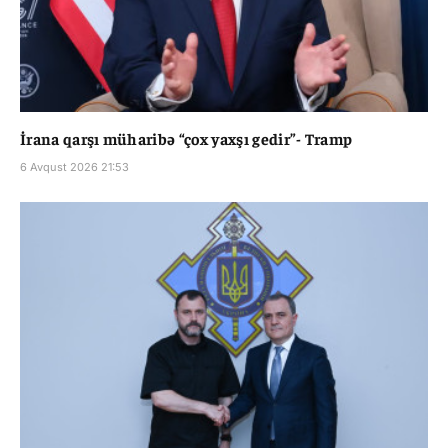
İrana qarşı müharibə “çox yaxşı gedir”- Tramp
6 Avqust 2026 21:53