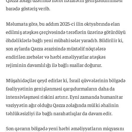
barədə göstəriş verib.
Məlumata görə, bu addım 2025-ci ilin oktyabrında elan
edilmiş atəşkəs çərçivəsində tərəflərin üzərinə götürdüyü
öhdəliklərlə bağlı yeni mübahisələr yaradıb. Bildirilir ki,
son aylarda Qəzza ərazisində müxtəlif nöqtələrə
endirilən zərbələr və hərbi əməliyyatlar atəşkəs
rejiminin davamlılığı ilə bağlı suallar doğurur.
Müşahidəçilər qeyd edirlər ki, İsrail qüvvələrinin bölgədə
fəaliyyətinin genişlənməsi qarşıdurmaların daha da
intensivləşməsi riskini artırır. Eyni zamanda humanitar
vəziyyətin ağır olduğu Qəzza zolağında mülki əhalinin
təhlükəsizliyi ilə bağlı narahatlıqlar da davam edir.
Son qərarın bölgədə yeni hərbi əməliyyatların miqyasını