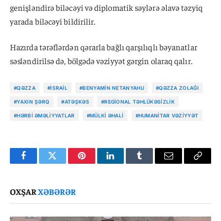
genişləndirə biləcəyi və diplomatik səylərə əlavə təzyiq
yarada biləcəyi bildirilir.
Hazırda tərəflərdən qərarla bağlı qarşılıqlı bəyanatlar
səsləndirilsə də, bölgədə vəziyyət gərgin olaraq qalır.
#QƏZZA
#İSRAIL
#BENYAMIN NETANYAHU
#QƏZZA ZOLAĞI
#YAXIN ŞƏRQ
#ATƏŞKƏS
#REGIONAL TƏHLÜKƏSIZLIK
#HƏRBI ƏMƏLIYYATLAR
#MÜLKI ƏHALI
#HUMANITAR VƏZIYYƏT
Facebook
Twitter
Pinterest
LinkedIn
Tumblr
Email
Copy
Link
OXŞAR
XƏBƏRƏR