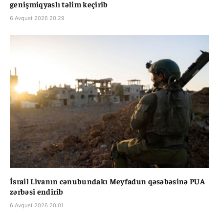
genişmiqyaslı təlim keçirib
6 Avqust 2026 20:29
İsrail Livanın cənubundakı Meyfadun qəsəbəsinə PUA
zərbəsi endirib
6 Avqust 2026 20:01