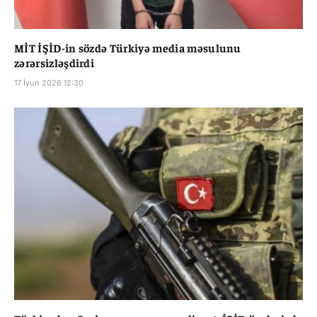
MİT İŞİD-in sözdə Türkiyə media məsulunu
zərərsizləşdirdi
17 İyun 2026 12:30