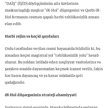
"DAİŞ" (İŞİD) döyüşçüsünün ailə üzvlərinin
məskunlaşdığı məşhur "Əl-Hol" düşərgəsini və Qərbi Əl-
Hol fermasını rəsmən qapalı hərbi-təhlükəsizlik zonası
elan edib.
Hərbi rejim və keçid qaydaları
Ordu tərəfindən verilən rəsmi bəyanatda bildirilir ki, bu
zonadan keçən magistral yol "təhlükəsizlik yolu" hesab
olunur. Bu yoldan istifadə edən nəqliyyat vasitələrinə və
şəxslərə ərazidə dayanmadan keçmək icazəsi verilir, lakin
hər hansı dayancaq və ya kənar müdaxilə qəti
qadağandır.
Əl-Hol düşərgəsinin strateji əhəmiyyəti
Suriyanın şimal-şərqində, Həsəkə bölgəsində yerləşən