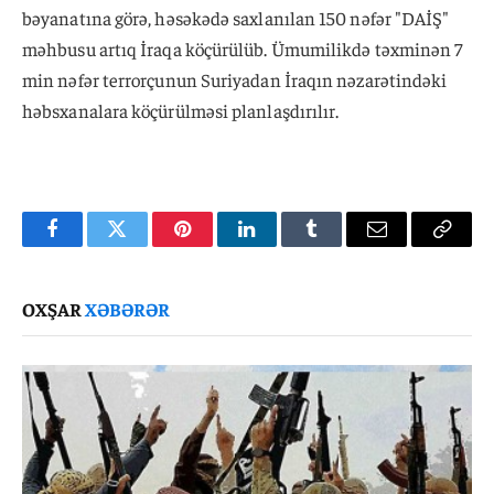
bəyanatına görə, həsəkədə saxlanılan 150 nəfər "DAİŞ"
məhbusu artıq İraqa köçürülüb. Ümumilikdə təxminən 7
min nəfər terrorçunun Suriyadan İraqın nəzarətindəki
həbsxanalara köçürülməsi planlaşdırılır.
Facebook
Twitter
Pinterest
LinkedIn
Tumblr
Email
Copy
Link
OXŞAR
XƏBƏRƏR