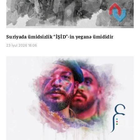
Suriyada ümidsizlik “İŞİD”-in yeganə ümididir
23 İyul 2026 18:06