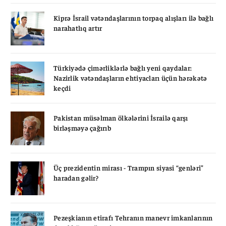
Kiprə İsrail vətəndaşlarının torpaq alışları ilə bağlı
narahatlıq artır
Türkiyədə çimərliklərlə bağlı yeni qaydalar:
Nazirlik vətəndaşların ehtiyacları üçün hərəkətə
keçdi
Pakistan müsəlman ölkələrini İsrailə qarşı
birləşməyə çağırıb
Üç prezidentin mirası - Trampın siyasi “genləri”
haradan gəlir?
Pezeşkianın etirafı Tehranın manevr imkanlarının