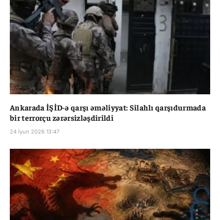
Ankarada İŞİD-ə qarşı əməliyyat: Silahlı qarşıdurmada
bir terrorçu zərərsizləşdirildi
24 İyun 2026 13:47