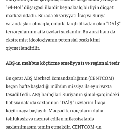
"Əl-Hol" düşərgəsi illərdir beynəlxalq birliyin diqqət
mərkəzindədir. Burada əksəriyyəti İraq və Suriya
vətəndaşları olmaqla, onlarla fərqli ölkədən olan "DAİŞ"
terrorçularının ailə üzvləri saxlanılır. Bu ərazi həm də
ekstremist ideologiyanın potensial ocağı kimi
qiymətləndirilir.
ABŞ-ın məhbus köçürmə əməliyyatı və regional təsir
Bu qərar ABŞ Mərkəzi Komandanlığının (CENTCOM)
keçən həftə başladığı mühüm missiya ilə eyni vaxta
təsadüf edir. ABŞ hərbçiləri Suriyanın şimal-şərqindəki
həbsxanalarda saxlanılan "DAİŞ" üzvlərini İraqa
köçürməyə başlayıb. Məqsəd terrorçuların daha
təhlükəsiz və nəzarət edilən müəssisələrdə
saxlanılmasını təmin etməkdir. CENTCOM-un