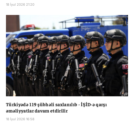
18 İyul 2026 21:20
Türkiyədə 119 şübhəli saxlanılıb - İŞİD-ə qarşı
əməliyyatlar davam etdirilir
18 İyul 2026 16:58