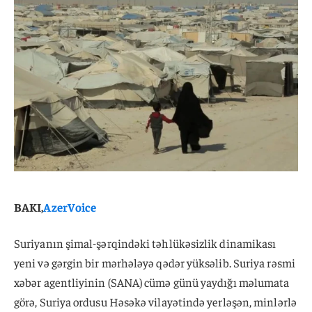
BAKI,
AzerVoice
Suriyanın şimal-şərqindəki təhlükəsizlik dinamikası
yeni və gərgin bir mərhələyə qədər yüksəlib. Suriya rəsmi
xəbər agentliyinin (SANA) cümə günü yaydığı məlumata
görə, Suriya ordusu Həsəkə vilayətində yerləşən, minlərlə