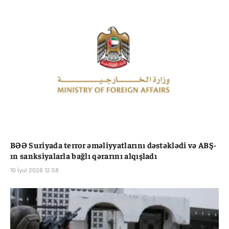
BƏƏ Suriyada terror əməliyyatlarını dəstəklədi və ABŞ-
ın sanksiyalarla bağlı qərarını alqışladı
10 İyul 2026 12:58