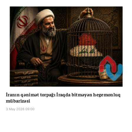
İranın qənimət torpağı İraqda bitməyən hegemonluq
mübarizəsi
3 May 2026 09:00