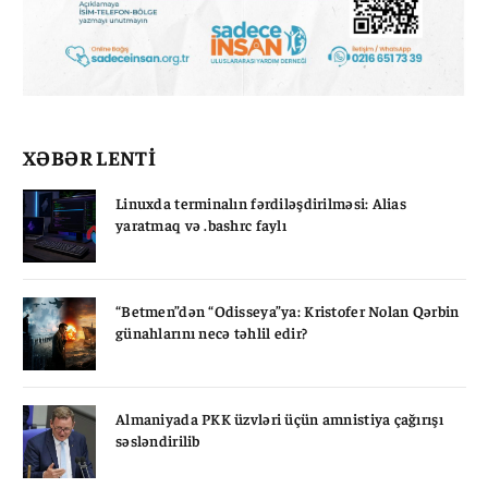
XƏBƏR LENTİ
Linuxda terminalın fərdiləşdirilməsi: Alias
yaratmaq və .bashrc faylı
“Betmen”dən “Odisseya”ya: Kristofer Nolan Qərbin
günahlarını necə təhlil edir?
Almaniyada PKK üzvləri üçün amnistiya çağırışı
səsləndirilib