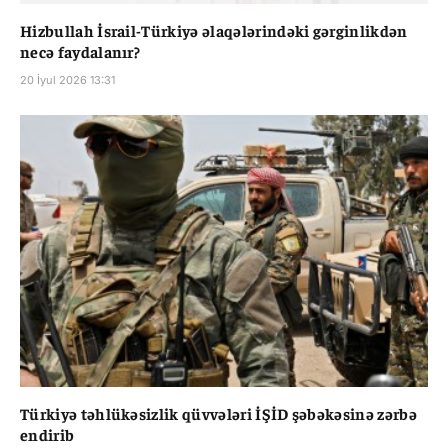
Hizbullah İsrail-Türkiyə əlaqələrindəki gərginlikdən
necə faydalanır?
20 İyul 2026 13:31
Türkiyə təhlükəsizlik qüvvələri İŞİD şəbəkəsinə zərbə
endirib