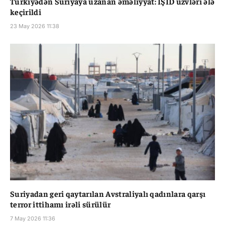
Türkiyədən Suriyaya uzanan əməliyyat: İŞİD üzvləri ələ
keçirildi
23 May 2026 11:38
Suriyadan geri qaytarılan Avstraliyalı qadınlara qarşı
terror ittihamı irəli sürülür
7 May 2026 11:36