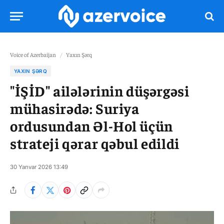
Voice of Azerbaijan
/
Yaxın Şərq
YAXIN ŞƏRQ
"İŞİD" ailələrinin düşərgəsi
mühasirədə: Suriya
ordusundan Əl-Hol üçün
strateji qərar qəbul edildi
30 Yanvar 2026 13:49