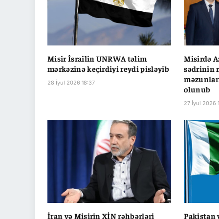
Misir İsrailin UNRWA təlim
Misirdə A
mərkəzinə keçirdiyi reydi pisləyib
sədrinin 
məzunları
28 İyul 2026 18:37
olunub
27 İyul 2026 
İran və Misirin XİN rəhbərləri
Pakistan 