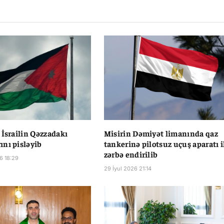
 İsrailin Qəzzadakı
Misirin Dəmiyət limanında qaz
nı pisləyib
tankerinə pilotsuz uçuş aparatı i
zərbə endirilib
6 18:29
29 İyul 2026 21:14