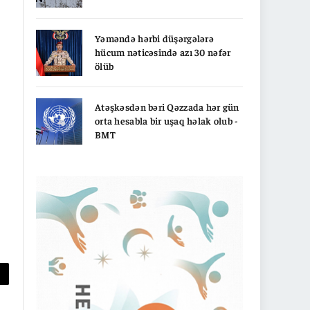
Yəməndə hərbi düşərgələrə
hücum nəticəsində azı 30 nəfər
ölüb
Atəşkəsdən bəri Qəzzada hər gün
orta hesabla bir uşaq həlak olub -
BMT
py
nk