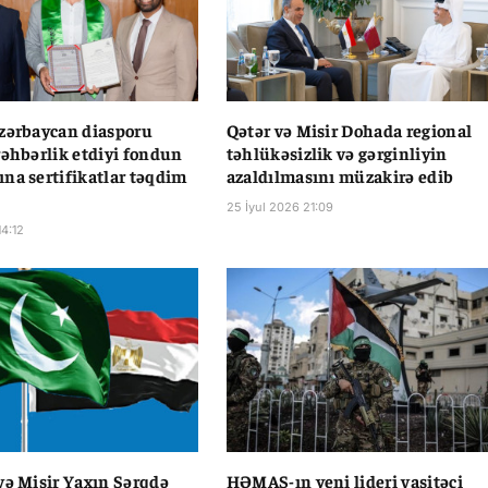
zərbaycan diasporu
Qətər və Misir Dohada regional
rəhbərlik etdiyi fondun
təhlükəsizlik və gərginliyin
na sertifikatlar təqdim
azaldılmasını müzakirə edib
25 İyul 2026 21:09
14:12
və Misir Yaxın Şərqdə
HƏMAS-ın yeni lideri vasitəçi