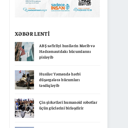
XƏBƏR LENTİ
ABŞ səfirliyi husilərin Mərib və
Hədrəmautdakı hücumlarını
pisləyib
Husilər Yəməndə hərbi
düşərgələrə hücumları
təsdiqləyib
Çin şirkətləri humanoid robotlar
üçün güclərini birləşdirir