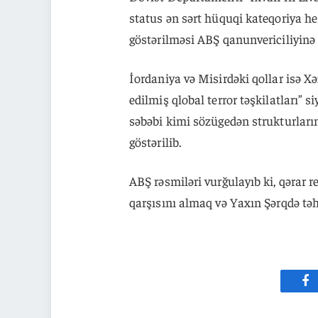
status ən sərt hüquqi kateqoriya he
göstərilməsi ABŞ qanunvericiliyinə 
İordaniya və Misirdəki qollar isə X
edilmiş qlobal terror təşkilatları” 
səbəbi kimi sözügedən strukturları
göstərilib.
ABŞ rəsmiləri vurğulayıb ki, qərar 
qarşısını almaq və Yaxın Şərqdə tə
Fa