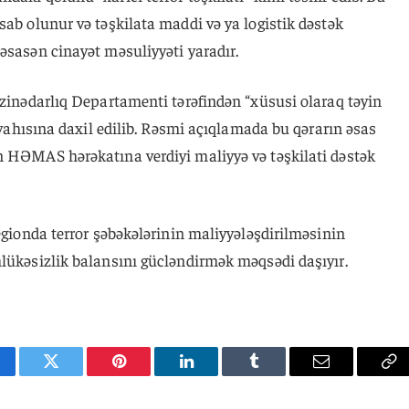
sab olunur və təşkilata maddi və ya logistik dəstək
əsasən cinayət məsuliyyəti yaradır.
əzinədarlıq Departamenti tərəfindən “xüsusi olaraq təyin
siyahısına daxil edilib. Rəsmi açıqlamada bu qərarın əsas
n HƏMAS hərəkatına verdiyi maliyyə və təşkilati dəstək
regionda terror şəbəkələrinin maliyyələşdirilməsinin
hlükəsizlik balansını gücləndirmək məqsədi daşıyır.
cebook
Twitter
Pinterest
LinkedIn
Tumblr
Email
Co
Li