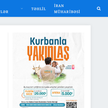
İRAN
TƏHLIL
TLƏR
MÜHARIBƏSI