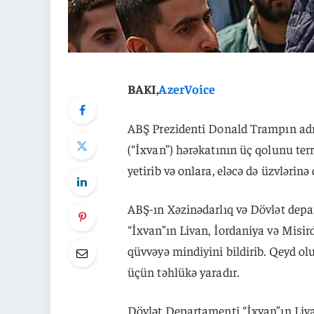
BAKI,
AzerVoice
ABŞ Prezidenti Donald Trampın ad
(“İxvan”) hərəkatının üç qolunu terr
yetirib və onlara, eləcə də üzvlərinə
ABŞ-ın Xəzinədarlıq və Dövlət depa
“İxvan”ın Livan, İordaniya və Misir
qüvvəyə mindiyini bildirib. Qeyd o
üçün təhlükə yaradır.
Dövlət Departamenti “İxvan”ın Livan