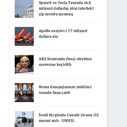
SpaceX və Tesla Texasda 16,8
milyard dollarlıq süni intellekt
çip zavodu quracaq
Apollo easyJet-i 7,7 milyard
dollara alır
ABŞ Senatında Fauçi əleyhinə
səsvermə keçirilib
Roma danışıqlarının yeddinci
raundu başa çatıb
İsrail bir gündə Cənubi Livana 113
mərmi atıb - UNIFIL