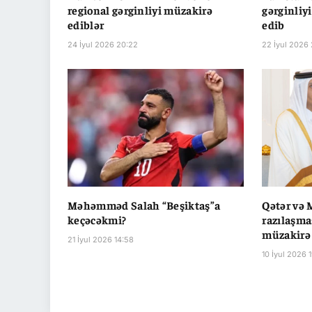
regional gərginliyi müzakirə
gərginliy
ediblər
edib
24 İyul 2026 20:22
22 İyul 2026
Məhəmməd Salah “Beşiktaş”a
Qətər və 
keçəcəkmi?
razılaşma
müzakirə
21 İyul 2026 14:58
10 İyul 2026 