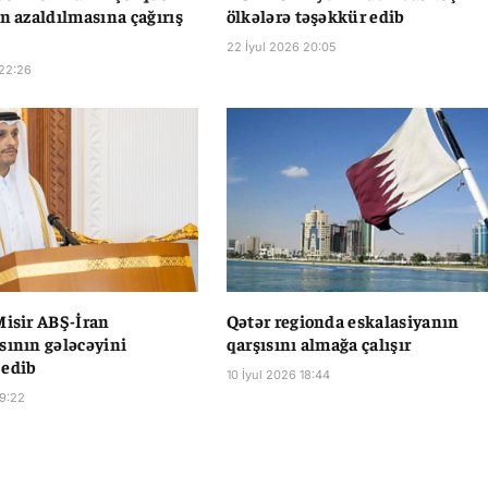
in azaldılmasına çağırış
ölkələrə təşəkkür edib
22 İyul 2026 20:05
 22:26
Misir ABŞ-İran
Qətər regionda eskalasiyanın
sının gələcəyini
qarşısını almağa çalışır
 edib
10 İyul 2026 18:44
19:22