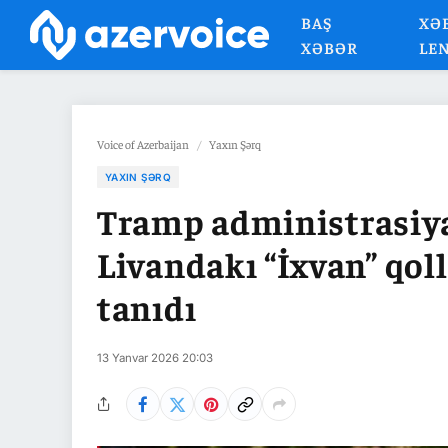
BAŞ
XƏ
XƏBƏR
LE
Voice of Azerbaijan
/
Yaxın Şərq
YAXIN ŞƏRQ
Tramp administrasiyas
Livandakı “İxvan” qoll
tanıdı
13 Yanvar 2026 20:03