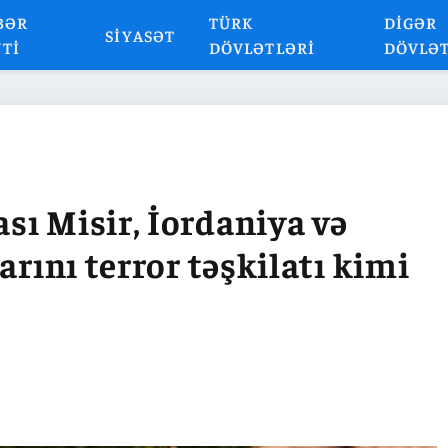
BƏR
TÜRK
DIGƏR
SIYASƏT
NTI
DÖVLƏTLƏRI
DÖVLƏ
ı Misir, İordaniya və
arını terror təşkilatı kimi