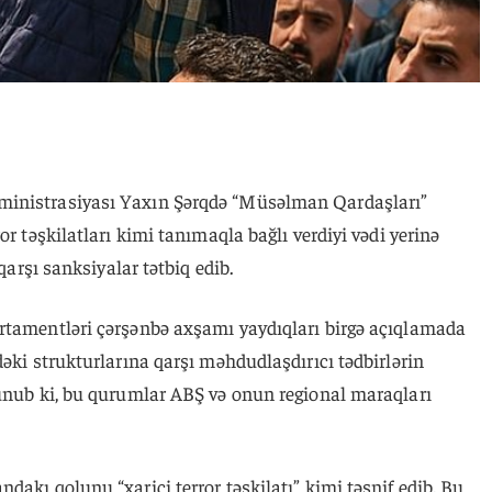
ministrasiyası Yaxın Şərqdə “Müsəlman Qardaşları”
or təşkilatları kimi tanımaqla bağlı verdiyi vədi yerinə
 qarşı sanksiyalar tətbiq edib.
rtamentləri çərşənbə axşamı yaydıqları birgə açıqlamada
dəki strukturlarına qarşı məhdudlaşdırıcı tədbirlərin
lunub ki, bu qurumlar ABŞ və onun regional maraqları
dakı qolunu “xarici terror təşkilatı” kimi təsnif edib. Bu