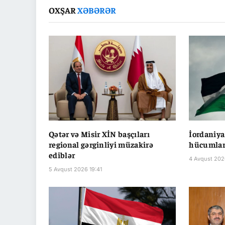
OXŞAR
XƏBƏRƏR
Qətər və Misir XİN başçıları
İordaniya
regional gərginliyi müzakirə
hücumları
ediblər
4 Avqust 202
5 Avqust 2026 19:41