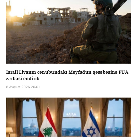
İsrail Livanın cənubundakı Meyfadun qəsəbəsinə PUA
zərbəsi endirib
6 Avqust 2026 20:01