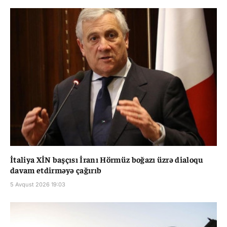
İtaliya XİN başçısı İranı Hörmüz boğazı üzrə dialoqu
davam etdirməyə çağırıb
5 Avqust 2026 19:03