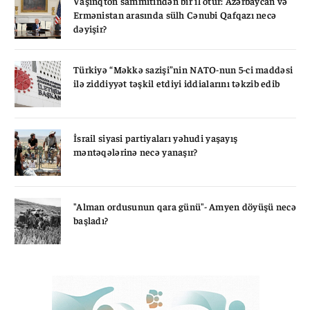
Vaşinqton sammitindən bir il ötür: Azərbaycan və
Ermənistan arasında sülh Cənubi Qafqazı necə
dəyişir?
Türkiyə “Məkkə sazişi”nin NATO-nun 5-ci maddəsi
ilə ziddiyyət təşkil etdiyi iddialarını təkzib edib
İsrail siyasi partiyaları yəhudi yaşayış
məntəqələrinə necə yanaşır?
"Alman ordusunun qara günü"- Amyen döyüşü necə
başladı?