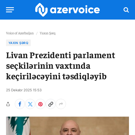
Voice of Azerbaijan
/
Yaxın Şərq
YAXIN ŞƏRQ
Livan Prezidenti parlament
seçkilərinin vaxtında
keçiriləcəyini təsdiqləyib
25 Dekabr 2025 15:53