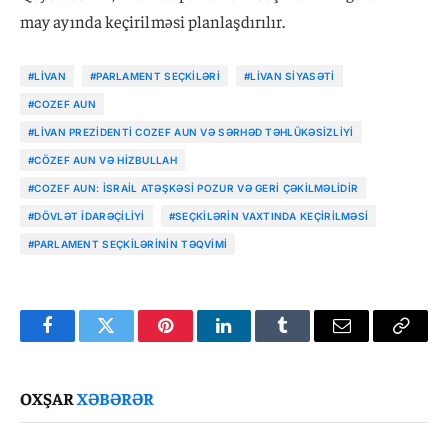
may ayında keçirilməsi planlaşdırılır.
#LIVAN
#PARLAMENT SEÇKILƏRI
#LIVAN SIYASƏTI
#COZEF AUN
#LIVAN PREZIDENTI COZEF AUN VƏ SƏRHƏD TƏHLÜKƏSIZLIYI
#CÖZEF AUN VƏ HIZBULLAH
#COZEF AUN: İSRAIL ATƏŞKƏSI POZUR VƏ GERI ÇƏKILMƏLIDIR
#DÖVLƏT IDARƏÇILIYI
#SEÇKILƏRIN VAXTINDA KEÇIRILMƏSI
#PARLAMENT SEÇKILƏRININ TƏQVIMI
Facebook
Twitter
Pinterest
LinkedIn
Tumblr
Email
Copy
Link
OXŞAR
XƏBƏRƏR