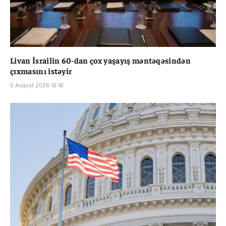
Livan İsrailin 60-dan çox yaşayış məntəqəsindən
çıxmasını istəyir
5 Avqust 2026 18:16