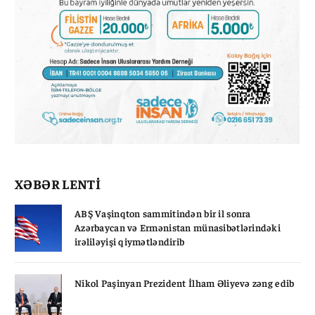
XƏBƏR LENTİ
ABŞ Vaşinqton sammitindən bir il sonra
Azərbaycan və Ermənistan münasibətlərindəki
irəliləyişi qiymətləndirib
Nikol Paşinyan Prezident İlham Əliyevə zəng edib