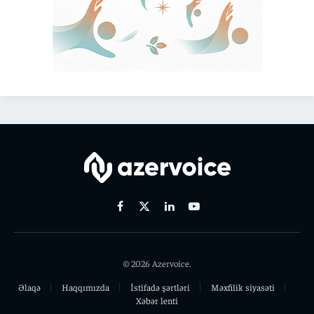
Facebook
X
Linkedin
Youtube
(Twitter)
© 2026 Azervoice.
Əlaqə
Haqqımızda
İstifadə şərtləri
Məxfilik siyasəti
Xəbər lenti