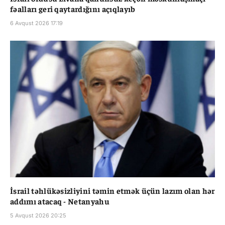
fəalları geri qaytardığını açıqlayıb
6 Avqust 2026 17:19
İsrail təhlükəsizliyini təmin etmək üçün lazım olan hər
addımı atacaq - Netanyahu
5 Avqust 2026 20:25