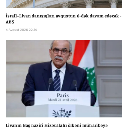
İsrail–Livan danışıqları avqustun 6-dək davam edəcək -
ABŞ
4 Avqust 2026 22:14
Livanın Baş naziri Hizbullahı ölkəni müharibəyə