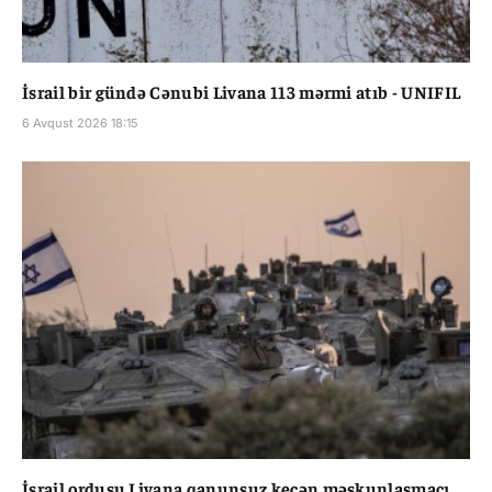
İsrail bir gündə Cənubi Livana 113 mərmi atıb - UNIFIL
6 Avqust 2026 18:15
İsrail ordusu Livana qanunsuz keçən məskunlaşmaçı