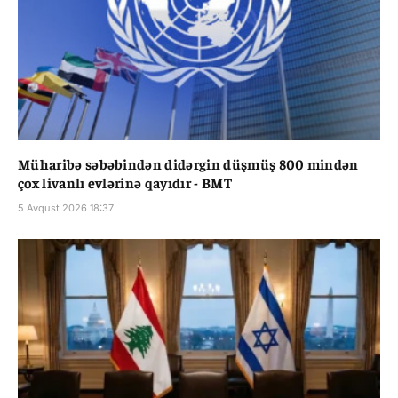
Müharibə səbəbindən didərgin düşmüş 800 mindən
çox livanlı evlərinə qayıdır - BMT
5 Avqust 2026 18:37