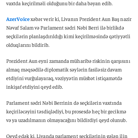
vaxtda keçirilməli olduğunu bir daha bəyan edib.
AzerVoice
xəbər verir ki, Livanın Prezident Aun Baş nazir
Nəvaf Salam və Parlament sədri Nəbi Berri ilə birlikdə
seçkilərin planlaşdırıldığı kimi keçirilməsində qətiyyətli
olduqlarını bildirib.
Prezident Aun eyni zamanda müharibə riskinin qarşısını
almaq məqsədilə diplomatik səylərin fasiləsiz davam
etdiyini vurğulayaraq, vəziyyətin müsbət istiqamətdə
inkişaf etdiyini qeyd edib.
Parlament sədri Nəbi Berrinin də seçkilərin vaxtında
keçiriləcəyini təsdiqlədiyi, bu prosesdə heç bir gecikmə
və ya uzadılmanın olmayacağını bildirdiyi qeyd olunub.
Qeyd edək ki, Livanda parlament seçkilərinin gələn ilin