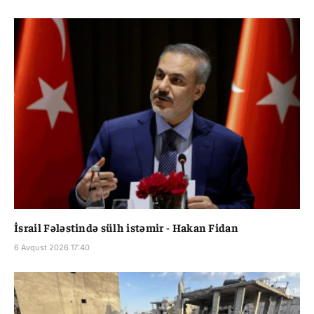
İsrail Fələstində sülh istəmir - Hakan Fidan
6 Avqust 2026 17:40