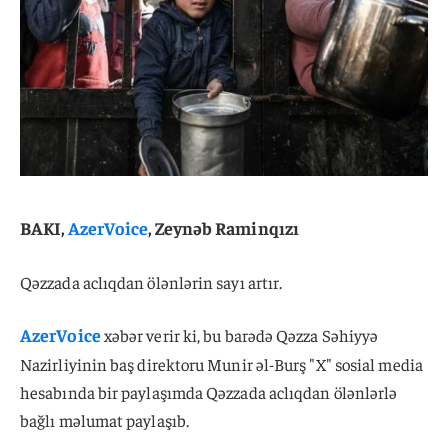
BAKI,
AzerVoice
, Zeynəb Raminqızı
Qəzzada aclıqdan ölənlərin sayı artır.
AzerVoice
xəbər verir ki, bu barədə Qəzza Səhiyyə
Nazirliyinin baş direktoru Munir əl-Burş "X" sosial media
hesabında bir paylaşımda Qəzzada aclıqdan ölənlərlə
bağlı məlumat paylaşıb.