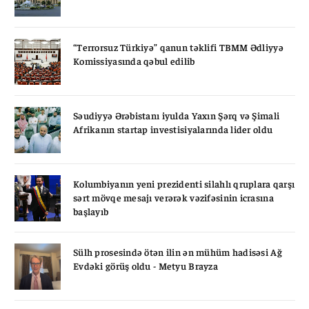
“Terrorsuz Türkiyə” qanun təklifi TBMM Ədliyyə
Komissiyasında qəbul edilib
Səudiyyə Ərəbistanı iyulda Yaxın Şərq və Şimali
Afrikanın startap investisiyalarında lider oldu
Kolumbiyanın yeni prezidenti silahlı qruplara qarşı
sərt mövqe mesajı verərək vəzifəsinin icrasına
başlayıb
Sülh prosesində ötən ilin ən mühüm hadisəsi Ağ
Evdəki görüş oldu - Metyu Brayza