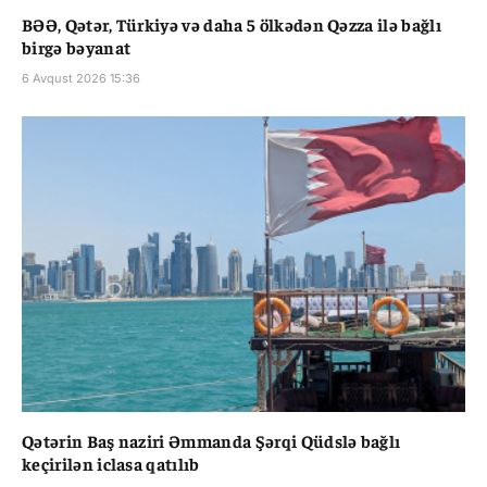
BƏƏ, Qətər, Türkiyə və daha 5 ölkədən Qəzza ilə bağlı
birgə bəyanat
6 Avqust 2026 15:36
Qətərin Baş naziri Əmmanda Şərqi Qüdslə bağlı
keçirilən iclasa qatılıb