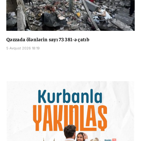
Qəzzada ölənlərin sayı 73 381-ə çatıb
5 Avqust 2026 18:19