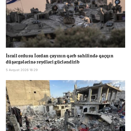
İsrail ordusu İordan çayının qərb sahilində qaçqın
düşərgələrinə reydləri gücləndirib
5 Avqust 2026 18:29