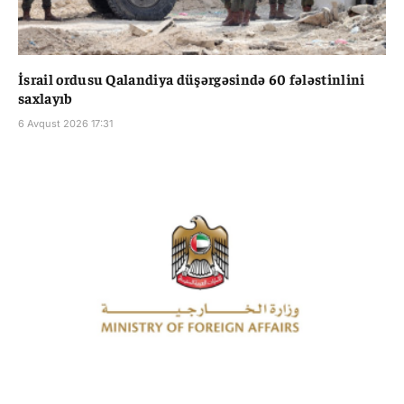
İsrail ordusu Qalandiya düşərgəsində 60 fələstinlini
saxlayıb
6 Avqust 2026 17:31