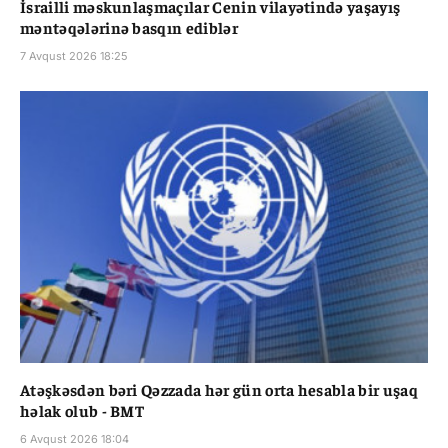
İsrailli məskunlaşmaçılar Cenin vilayətində yaşayış
məntəqələrinə basqın ediblər
7 Avqust 2026 18:25
Atəşkəsdən bəri Qəzzada hər gün orta hesabla bir uşaq
həlak olub - BMT
6 Avqust 2026 18:04