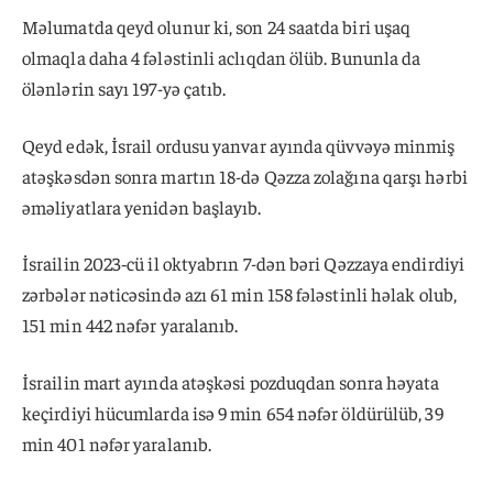
Məlumatda qeyd olunur ki, son 24 saatda biri uşaq
olmaqla daha 4 fələstinli aclıqdan ölüb. Bununla da
ölənlərin sayı 197-yə çatıb.
Qeyd edək, İsrail ordusu yanvar ayında qüvvəyə minmiş
atəşkəsdən sonra martın 18-də Qəzza zolağına qarşı hərbi
əməliyatlara yenidən başlayıb.
İsrailin 2023‑cü il oktyabrın 7-dən bəri Qəzzaya endirdiyi
zərbələr nəticəsində azı 61 min 158 fələstinli həlak olub,
151 min 442 nəfər yaralanıb.
İsrailin mart ayında atəşkəsi pozduqdan sonra həyata
keçirdiyi hücumlarda isə 9 min 654 nəfər öldürülüb, 39
min 401 nəfər yaralanıb.