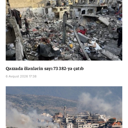
Qəzzada ölənlərin sayı 73 382-yə çatıb
6 Avqust 2026 17:38