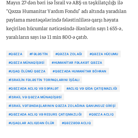
Mayın 27-dən bəri isə İsrail və ABŞ-ın təşkilatçılığı ilə
“Qəzza Humanitar Yardım Fondu” adı altında yaradılan
paylama məntəqələrində fələstinlilərə qarşı həyata
keçirilən hücumlar nəticəsində ölənlərin sayı 1 655-ə,
yaralıların sayı isə 11 min 800-ə çatıb.
#QƏZZA
#FƏLƏSTIN
#QƏZZA ZOLAĞI
#QƏZZA HÜCUMU
#QƏZZA MÜNAQIŞƏSI
#HUMANITAR FƏLAKƏT QƏZZA
#UŞAQ ÖLÜMÜ QƏZZA
#QƏZZADA HUMANITAR BÖHRAN
#İSRAILIN FƏLƏSTIN TORPAQLARINI IŞĞALI
#QƏZZADA ACLIQ VƏ SƏFALƏT
#ACLIQ VƏ QIDA ÇATIŞMAZLIĞI
#İSRAIL VƏ QƏZZA MÜNAQIŞƏSI
#İSRAIL VƏTƏNDAŞLARININ QƏZZA ZOLAĞINA QANUNSUZ GIRIŞI
#QƏZZADA ACLIQ VƏ RESURS ÇATIŞMAZLIĞI
#QƏZZA ACLIQ
#UŞAQLAR ACLIQDAN ÖLÜR
#QƏZZƏDƏ ACLIQ