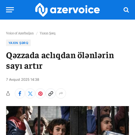
Voice of Azerbaijan
/
Yaxın Şərq
YAXIN ŞƏRQ
Qəzzada aclıqdan ölənlərin
sayı artır
7 Avqust 2025 14:38