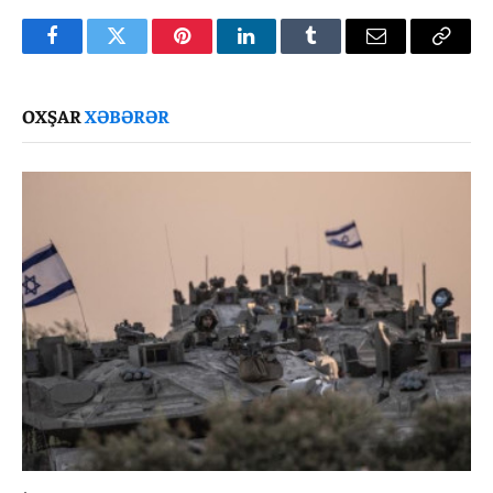
Facebook
Twitter
Pinterest
LinkedIn
Tumblr
Email
Copy
Link
OXŞAR
XƏBƏRƏR