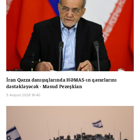
İran Qəzza danışıqlarında HƏMAS-ın qərarlarını
dəstəkləyəcək - Məsud Pezeşkian
5 Avqust 2026 18:40