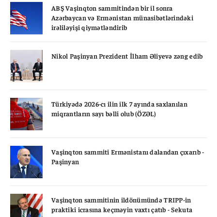
ABŞ Vaşinqton sammitindən bir il sonra
Azərbaycan və Ermənistan münasibətlərindəki
irəliləyişi qiymətləndirib
Nikol Paşinyan Prezident İlham Əliyevə zəng edib
Türkiyədə 2026-cı ilin ilk 7 ayında saxlanılan
miqrantların sayı bəlli olub (ÖZƏL)
Vaşinqton sammiti Ermənistanı dalandan çıxarıb -
Paşinyan
Vaşinqton sammitinin ildönümündə TRIPP-in
praktiki icrasına keçməyin vaxtı çatıb - Sekuta