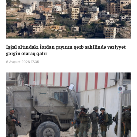
İşğal altındakı İordan çayının qərb sahilində vəziyyət
gərgin olaraq qalır
6 Avqust 2026 17:35