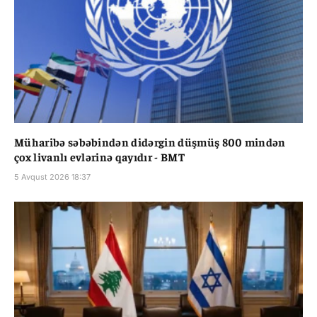
Müharibə səbəbindən didərgin düşmüş 800 mindən
çox livanlı evlərinə qayıdır - BMT
5 Avqust 2026 18:37