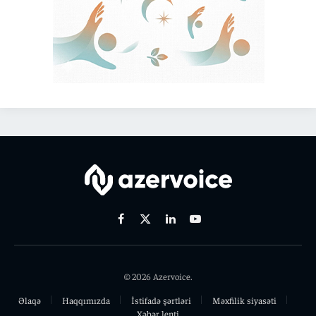
Facebook
X
Linkedin
Youtube
(Twitter)
© 2026 Azervoice.
Əlaqə
Haqqımızda
İstifadə şərtləri
Məxfilik siyasəti
Xəbər lenti