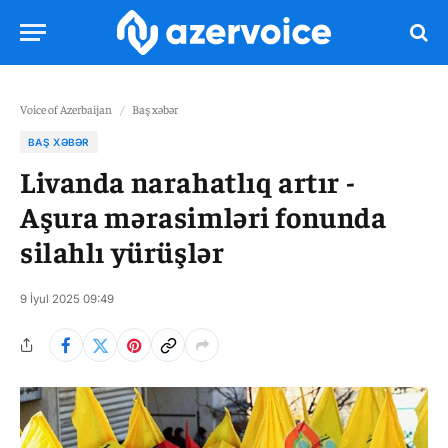
Voice of Azerbaijan
/
Baş xəbər
BAŞ XƏBƏR
Livanda narahatlıq artır -
Aşura mərasimləri fonunda
silahlı yürüşlər
9 İyul 2025 09:49