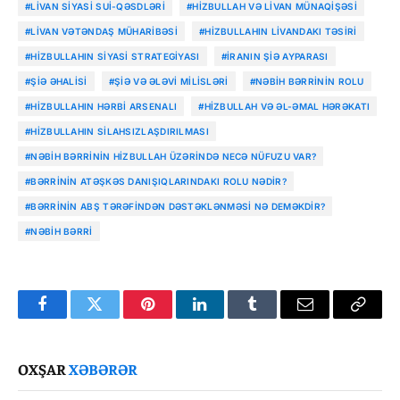
#LIVAN SIYASI SUI-QƏSDLƏRI
#HIZBULLAH VƏ LIVAN MÜNAQIŞƏSI
#LIVAN VƏTƏNDAŞ MÜHARIBƏSI
#HIZBULLAHIN LIVANDAKI TƏSIRI
#HIZBULLAHIN SIYASI STRATEGIYASI
#İRANIN ŞIƏ AYPARASI
#ŞIƏ ƏHALISI
#ŞIƏ VƏ ƏLƏVI MILISLƏRI
#NƏBIH BƏRRININ ROLU
#HIZBULLAHIN HƏRBI ARSENALI
#HIZBULLAH VƏ ƏL-ƏMAL HƏRƏKATI
#HIZBULLAHIN SILAHSIZLAŞDIRILMASI
#NƏBIH BƏRRININ HIZBULLAH ÜZƏRINDƏ NECƏ NÜFUZU VAR?
#BƏRRININ ATƏŞKƏS DANIŞIQLARINDAKI ROLU NƏDIR?
#BƏRRININ ABŞ TƏRƏFINDƏN DƏSTƏKLƏNMƏSI NƏ DEMƏKDIR?
#NƏBIH BƏRRI
Facebook
Twitter
Pinterest
LinkedIn
Tumblr
Email
Copy
Link
OXŞAR
XƏBƏRƏR