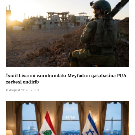
İsrail Livanın cənubundakı Meyfadun qəsəbəsinə PUA
zərbəsi endirib
6 Avqust 2026 20:01