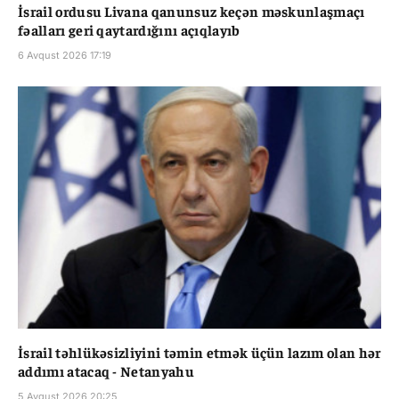
İsrail ordusu Livana qanunsuz keçən məskunlaşmaçı
fəalları geri qaytardığını açıqlayıb
6 Avqust 2026 17:19
İsrail təhlükəsizliyini təmin etmək üçün lazım olan hər
addımı atacaq - Netanyahu
5 Avqust 2026 20:25