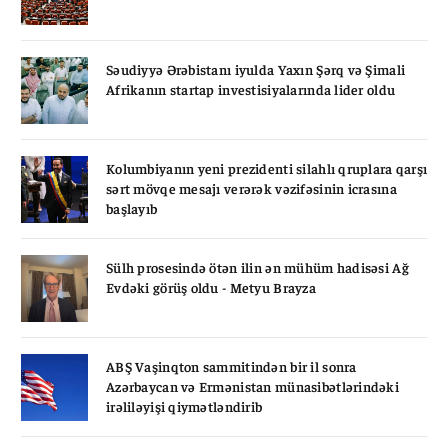
Səudiyyə Ərəbistanı iyulda Yaxın Şərq və Şimali
Afrikanın startap investisiyalarında lider oldu
Kolumbiyanın yeni prezidenti silahlı qruplara qarşı
sərt mövqe mesajı verərək vəzifəsinin icrasına
başlayıb
Sülh prosesində ötən ilin ən mühüm hadisəsi Ağ
Evdəki görüş oldu - Metyu Brayza
ABŞ Vaşinqton sammitindən bir il sonra
Azərbaycan və Ermənistan münasibətlərindəki
irəliləyişi qiymətləndirib