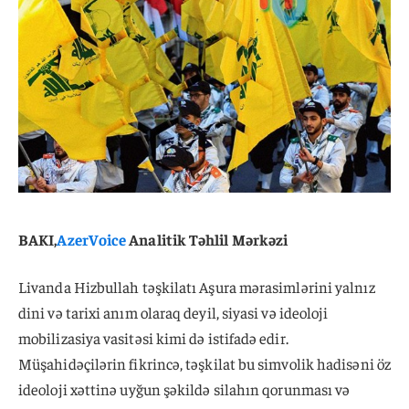
BAKI,
AzerVoice
Analitik Təhlil Mərkəzi
Livanda Hizbullah təşkilatı Aşura mərasimlərini yalnız
dini və tarixi anım olaraq deyil, siyasi və ideoloji
mobilizasiya vasitəsi kimi də istifadə edir.
Müşahidəçilərin fikrincə, təşkilat bu simvolik hadisəni öz
ideoloji xəttinə uyğun şəkildə silahın qorunması və