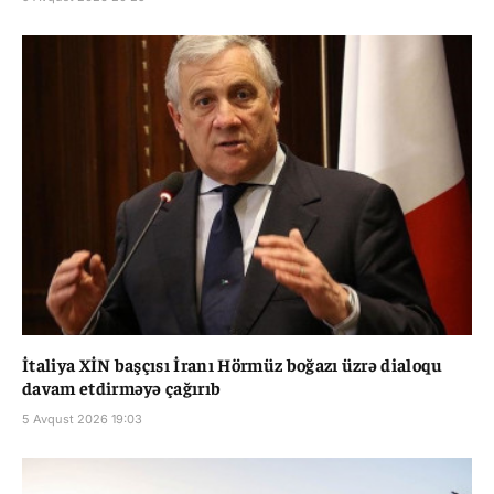
İtaliya XİN başçısı İranı Hörmüz boğazı üzrə dialoqu
davam etdirməyə çağırıb
5 Avqust 2026 19:03