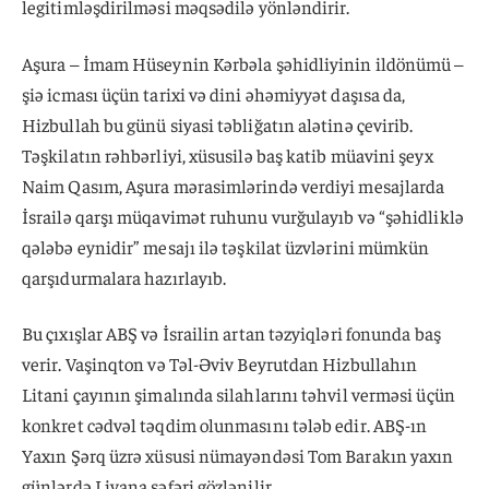
legitimləşdirilməsi məqsədilə yönləndirir.
Aşura – İmam Hüseynin Kərbəla şəhidliyinin ildönümü –
şiə icması üçün tarixi və dini əhəmiyyət daşısa da,
Hizbullah bu günü siyasi təbliğatın alətinə çevirib.
Təşkilatın rəhbərliyi, xüsusilə baş katib müavini şeyx
Naim Qasım, Aşura mərasimlərində verdiyi mesajlarda
İsrailə qarşı müqavimət ruhunu vurğulayıb və “şəhidliklə
qələbə eynidir” mesajı ilə təşkilat üzvlərini mümkün
qarşıdurmalara hazırlayıb.
Bu çıxışlar ABŞ və İsrailin artan təzyiqləri fonunda baş
verir. Vaşinqton və Təl-Əviv Beyrutdan Hizbullahın
Litani çayının şimalında silahlarını təhvil verməsi üçün
konkret cədvəl təqdim olunmasını tələb edir. ABŞ-ın
Yaxın Şərq üzrə xüsusi nümayəndəsi Tom Barakın yaxın
günlərdə Livana səfəri gözlənilir.