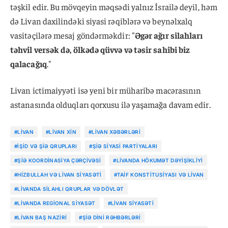
təşkil edir. Bu mövqeyin məqsədi yalnız İsrailə deyil, həm
də Livan daxilindəki siyasi rəqiblərə və beynəlxalq
vasitəçilərə mesaj göndərməkdir: "
Əgər ağır silahları
təhvil versək də, ölkədə qüvvə və təsir sahibi biz
qalacağıq
."
Livan ictimaiyyəti isə yeni bir müharibə macərasının
astanasında olduqları qorxusu ilə yaşamağa davam edir.
#LIVAN
#LIVAN XIN
#LIVAN XƏBƏRLƏRI
#İŞİD VƏ ŞIƏ QRUPLARI
#ŞIƏ SIYASI PARTIYALARI
#ŞIƏ KOORDINASIYA ÇƏRÇIVƏSI
#LIVANDA HÖKUMƏT DƏYIŞIKLIYI
#HIZBULLAH VƏ LIVAN SIYASƏTI
#TAIF KONSTITUSIYASI VƏ LIVAN
#LIVANDA SILAHLI QRUPLAR VƏ DÖVLƏT
#LIVANDA REGIONAL SIYASƏT
#LIVAN SIYASƏTI
#LIVAN BAŞ NAZIRI
#ŞIƏ DINI RƏHBƏRLƏRI