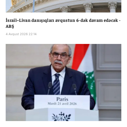
İsrail–Livan danışıqları avqustun 6-dək davam edəcək -
ABŞ
4 Avqust 2026 22:14