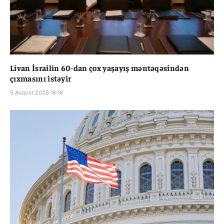
Livan İsrailin 60-dan çox yaşayış məntəqəsindən
çıxmasını istəyir
5 Avqust 2026 18:16