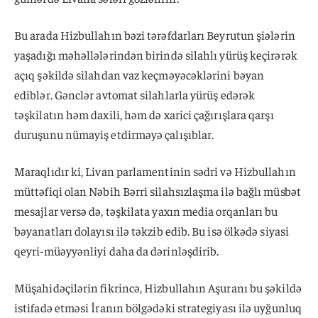
Bu arada Hizbullahın bəzi tərəfdarları Beyrutun şiələrin
yaşadığı məhəllələrindən birində silahlı yürüş keçirərək
açıq şəkildə silahdan vaz keçməyəcəklərini bəyan
ediblər. Gənclər avtomat silahlarla yürüş edərək
təşkilatın həm daxili, həm də xarici çağırışlara qarşı
duruşunu nümayiş etdirməyə çalışıblar.
Maraqlıdır ki, Livan parlamentinin sədri və Hizbullahın
müttəfiqi olan Nəbih Bərri silahsızlaşma ilə bağlı müsbət
mesajlar versə də, təşkilata yaxın media orqanları bu
bəyanatları dolayısı ilə təkzib edib. Bu isə ölkədə siyasi
qeyri-müəyyənliyi daha da dərinləşdirib.
Müşahidəçilərin fikrincə, Hizbullahın Aşuranı bu şəkildə
istifadə etməsi İranın bölgədəki strategiyası ilə uyğunluq