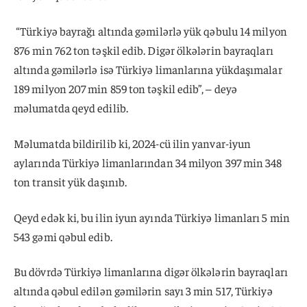
“Türkiyə bayrağı altında gəmilərlə yük qəbulu 14 milyon
876 min 762 ton təşkil edib. Digər ölkələrin bayraqları
altında gəmilərlə isə Türkiyə limanlarına yükdaşımalar
189 milyon 207 min 859 ton təşkil edib”, – deyə
məlumatda qeyd edilib.
Məlumatda bildirilib ki, 2024-cü ilin yanvar-iyun
aylarında Türkiyə limanlarından 34 milyon 397 min 348
ton transit yük daşınıb.
Qeyd edək ki, bu ilin iyun ayında Türkiyə limanları 5 min
543 gəmi qəbul edib.
Bu dövrdə Türkiyə limanlarına digər ölkələrin bayraqları
altında qəbul edilən gəmilərin sayı 3 min 517, Türkiyə