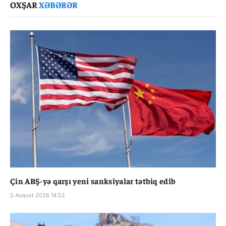
OXŞAR
XƏBƏRƏR
Çin ABŞ-yə qarşı yeni sanksiyalar tətbiq edib
5 Avqust 2026 14:52