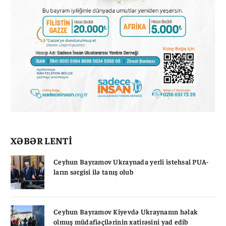
XƏBƏR LENTİ
Ceyhun Bayramov Ukraynada yerli istehsal PUA-
ların sərgisi ilə tanış olub
Ceyhun Bayramov Kiyevdə Ukraynanın həlak
olmuş müdafiəçilərinin xatirəsini yad edib