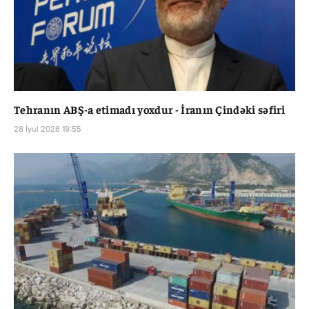
Tehranın ABŞ-a etimadı yoxdur - İranın Çindəki səfiri
28 İyul 2026 19:55