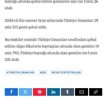
bayrağı altında qəbul edilən gəmilərin sayı isə 2 min 26
olub.
2024-cü ilin yanvar-iyun aylarında Türkiyə limanları 29
min 315 gəmi qəbul edib.
Bu müddət ərzində Türkiyə limanları tərəfindən qəbul
edilən digər ölkələrin bayraqları altında olan gəmilər 19
min 790, Türkiyə bayrağı altında olan gəmilər isə 5 min
525 olub.
#TÜRKIYƏ LIMANLARI
#ÇIN
#IYUN STATISTIKALARI
Facebook
Twitter
Pinterest
LinkedIn
Tumblr
Email
Copy
Link