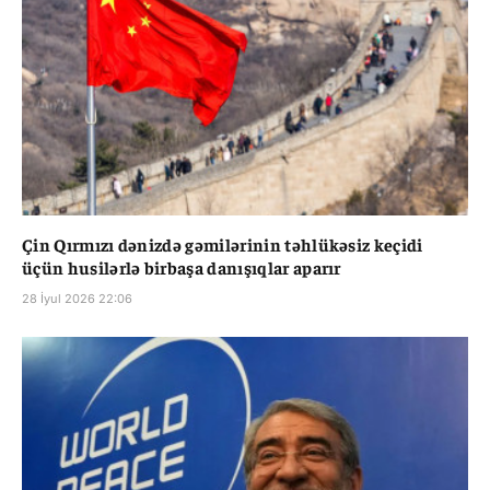
Çin Qırmızı dənizdə gəmilərinin təhlükəsiz keçidi
üçün husilərlə birbaşa danışıqlar aparır
28 İyul 2026 22:06