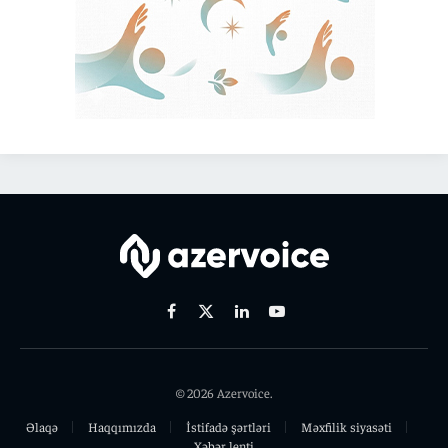
Facebook
X
Linkedin
Youtube
(Twitter)
© 2026 Azervoice.
Əlaqə
Haqqımızda
İstifadə şərtləri
Məxfilik siyasəti
Xəbər lenti