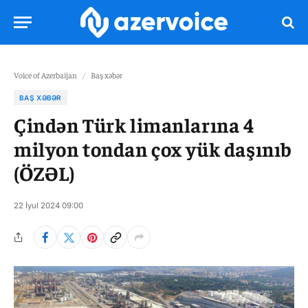
Voice of Azerbaijan
/
Baş xəbər
BAŞ XƏBƏR
Çindən Türk limanlarına 4
milyon tondan çox yük daşınıb
(ÖZƏL)
22 İyul 2024 09:00