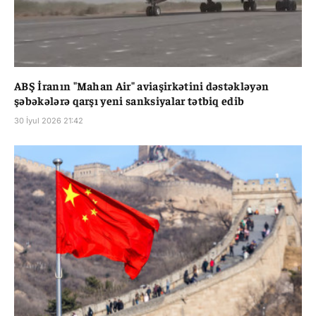
ABŞ İranın "Mahan Air" aviaşirkətini dəstəkləyən
şəbəkələrə qarşı yeni sanksiyalar tətbiq edib
30 İyul 2026 21:42