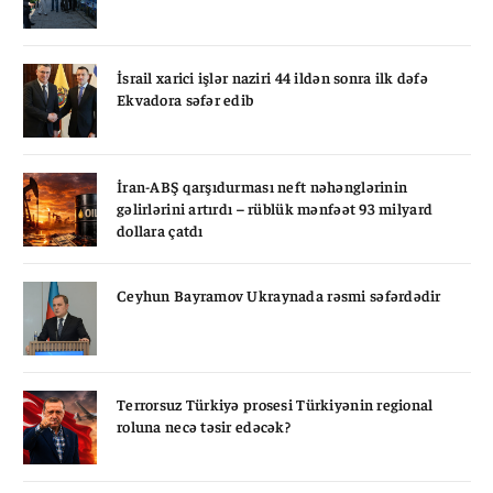
İsrail xarici işlər naziri 44 ildən sonra ilk dəfə
Ekvadora səfər edib
İran-ABŞ qarşıdurması neft nəhənglərinin
gəlirlərini artırdı – rüblük mənfəət 93 milyard
dollara çatdı
Ceyhun Bayramov Ukraynada rəsmi səfərdədir
Terrorsuz Türkiyə prosesi Türkiyənin regional
roluna necə təsir edəcək?