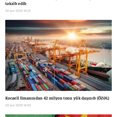
təkzib edib
30 İyul 2026 14:25
Kocaeli limanından 42 milyon tonu yük daşınıb (ÖZƏL)
29 İyul 2026 14:00