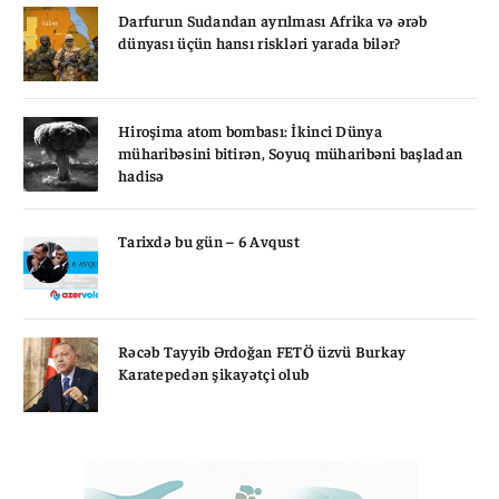
Darfurun Sudandan ayrılması Afrika və ərəb
dünyası üçün hansı riskləri yarada bilər?
Hiroşima atom bombası: İkinci Dünya
müharibəsini bitirən, Soyuq müharibəni başladan
hadisə
Tarixdə bu gün – 6 Avqust
Rəcəb Tayyib Ərdoğan FETÖ üzvü Burkay
Karatepedən şikayətçi olub