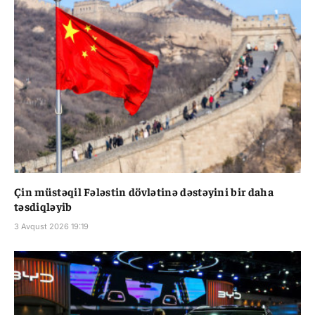
Çin müstəqil Fələstin dövlətinə dəstəyini bir daha
təsdiqləyib
3 Avqust 2026 19:19