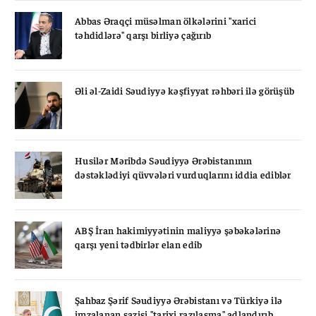
Abbas Əraqçi müsəlman ölkələrini "xarici
təhdidlərə" qarşı birliyə çağırıb
Əli əl-Zaidi Səudiyyə kəşfiyyat rəhbəri ilə görüşüb
Husilər Məribdə Səudiyyə Ərəbistanının
dəstəklədiyi qüvvələri vurduqlarını iddia ediblər
ABŞ İran hakimiyyətinin maliyyə şəbəkələrinə
qarşı yeni tədbirlər elan edib
Şahbaz Şərif Səudiyyə Ərəbistanı və Türkiyə ilə
imzalanan sazişi "tarixi razılaşma" adlandırıb