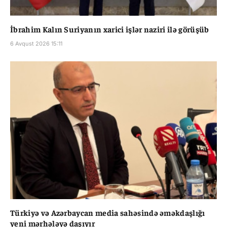
İbrahim Kalın Suriyanın xarici işlər naziri ilə görüşüb
6 Avqust 2026 15:11
Türkiyə və Azərbaycan media sahəsində əməkdaşlığı
yeni mərhələyə daşıyır