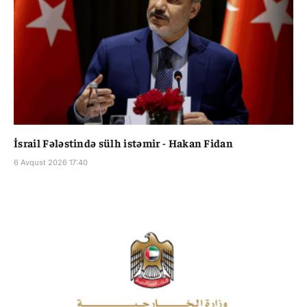
İsrail Fələstində sülh istəmir - Hakan Fidan
6 Avqust 2026 17:40