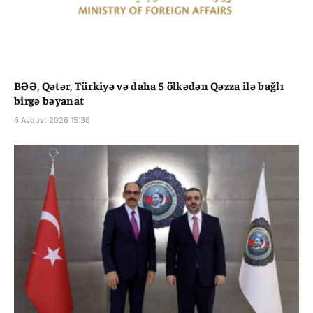
BƏƏ, Qətər, Türkiyə və daha 5 ölkədən Qəzza ilə bağlı
birgə bəyanat
6 Avqust 2026 15:36