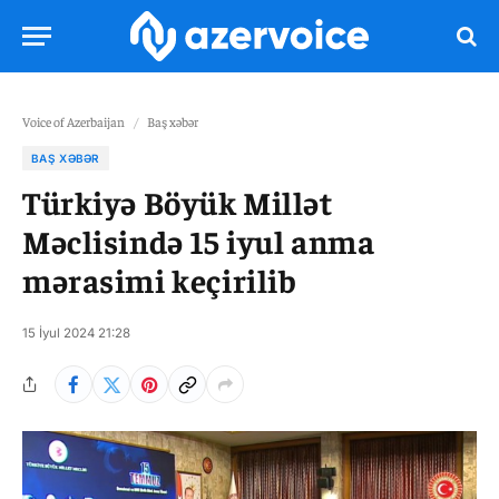
Voice of Azerbaijan
/
Baş xəbər
BAŞ XƏBƏR
Türkiyə Böyük Millət
Məclisində 15 iyul anma
mərasimi keçirilib
15 İyul 2024 21:28