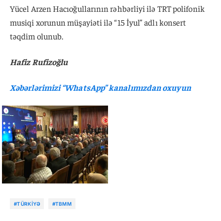
Yücel Arzen Hacıoğullarının rəhbərliyi ilə TRT polifonik
musiqi xorunun müşayiəti ilə “15 İyul” adlı konsert
təqdim olunub.
Hafiz Rufizoğlu
Xəbərlərimizi “WhatsApp” kanalımızdan oxuyun
#TÜRKIYƏ
#TBMM