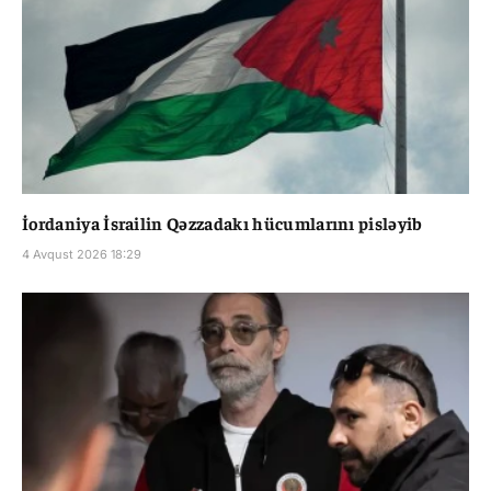
İordaniya İsrailin Qəzzadakı hücumlarını pisləyib
4 Avqust 2026 18:29