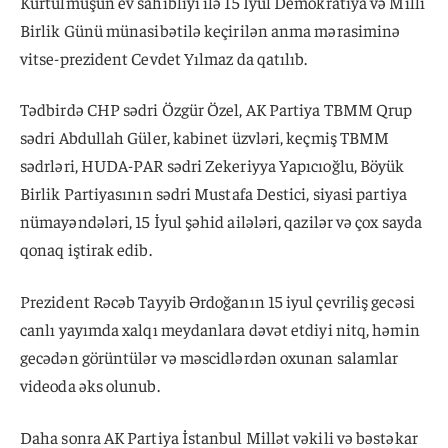
Kurtulmuşun ev sahibliyi ilə 15 İyul Demokratiya və Milli
Birlik Günü münasibətilə keçirilən anma mərasiminə
vitse-prezident Cevdet Yılmaz da qatılıb.
Tədbirdə CHP sədri Özgür Özel, AK Partiya TBMM Qrup
sədri Abdullah Güler, kabinet üzvləri, keçmiş TBMM
sədrləri, HUDA-PAR sədri Zekeriyya Yapıcıoğlu, Böyük
Birlik Partiyasının sədri Mustafa Destici, siyasi partiya
nümayəndələri, 15 İyul şəhid ailələri, qazilər və çox sayda
qonaq iştirak edib.
Prezident Rəcəb Tayyib Ərdoğanın 15 iyul çevriliş gecəsi
canlı yayımda xalqı meydanlara dəvət etdiyi nitq, həmin
gecədən görüntülər və məscidlərdən oxunan salamlar
videoda əks olunub.
Daha sonra AK Partiya İstanbul Millət vəkili və bəstəkar