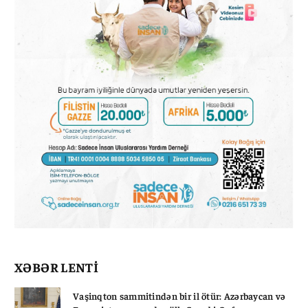
XƏBƏR LENTİ
Vaşinqton sammitindən bir il ötür: Azərbaycan və