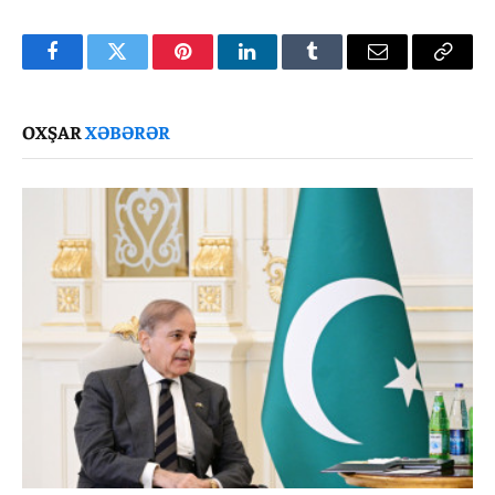
Facebook
Twitter
Pinterest
LinkedIn
Tumblr
Email
Copy
Link
OXŞAR
XƏBƏRƏR