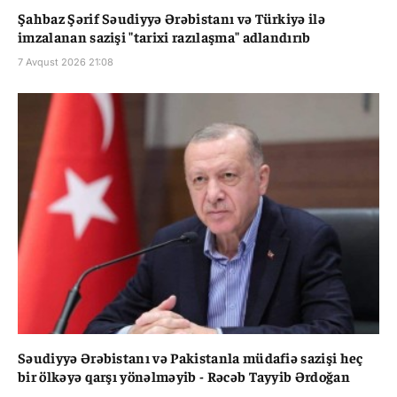
Şahbaz Şərif Səudiyyə Ərəbistanı və Türkiyə ilə
imzalanan sazişi "tarixi razılaşma" adlandırıb
7 Avqust 2026 21:08
Səudiyyə Ərəbistanı və Pakistanla müdafiə sazişi heç
bir ölkəyə qarşı yönəlməyib - Rəcəb Tayyib Ərdoğan