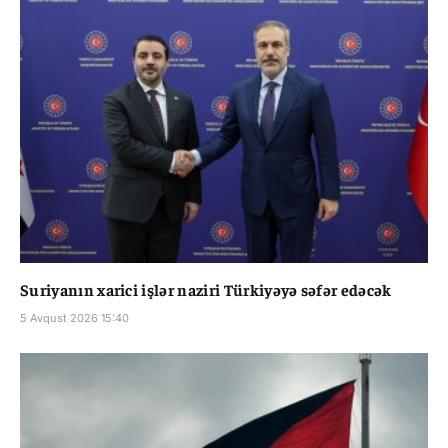
Suriyanın xarici işlər naziri Türkiyəyə səfər edəcək
5 Avqust 2026 15:40