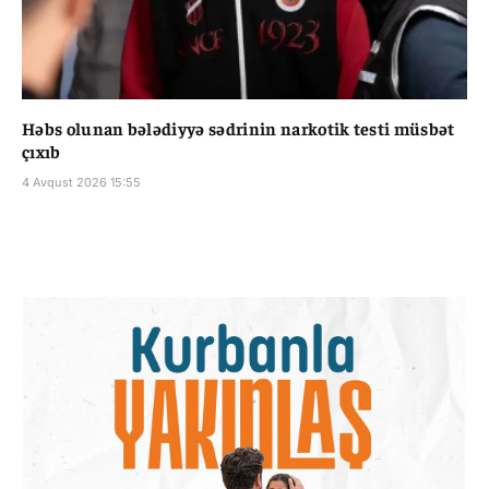
Həbs olunan bələdiyyə sədrinin narkotik testi müsbət
çıxıb
4 Avqust 2026 15:55