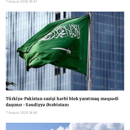
7 Avqust 2026 19:47
Türkiyə-Pakistan sazişi hərbi blok yaratmaq məqsədi
daşımır - Səudiyyə Ərəbistanı
7 Avqust 2026 18:46