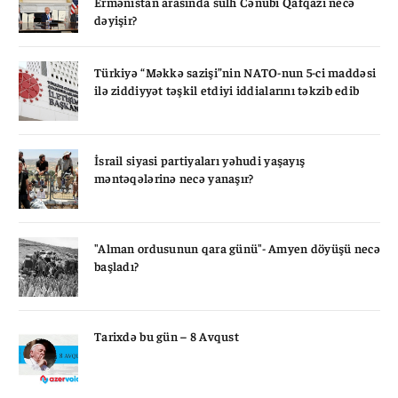
Ermənistan arasında sülh Cənubi Qafqazı necə
dəyişir?
Türkiyə “Məkkə sazişi”nin NATO-nun 5-ci maddəsi
ilə ziddiyyət təşkil etdiyi iddialarını təkzib edib
İsrail siyasi partiyaları yəhudi yaşayış
məntəqələrinə necə yanaşır?
"Alman ordusunun qara günü"- Amyen döyüşü necə
başladı?
Tarixdə bu gün – 8 Avqust