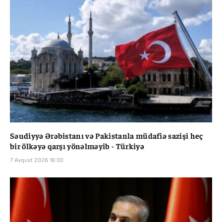
Səudiyyə Ərəbistanı və Pakistanla müdafiə sazişi heç
bir ölkəyə qarşı yönəlməyib - Türkiyə
7 Avqust 2026 18:30