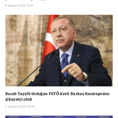
6 Avqust 2026 12:01
Rəcəb Tayyib Ərdoğan FETÖ üzvü Burkay Karatepedən
şikayətçi olub
5 Avqust 2026 22:35