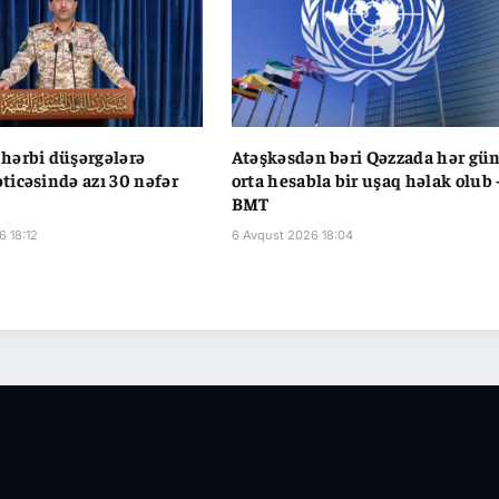
hərbi düşərgələrə
Atəşkəsdən bəri Qəzzada hər gü
icəsində azı 30 nəfər
orta hesabla bir uşaq həlak olub 
BMT
6 18:12
6 Avqust 2026 18:04