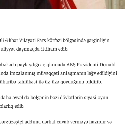
li Əkbər Vilayəti Fars körfəzi bölgəsində gərginliyin
uliyyət daşımaqda ittiham edib.
l şəbəkədə paylaşdığı açıqlamada ABŞ Prezidenti Donald
ında imzalanmış müvəqqəti anlaşmanın ləğv edildiyini
haribə təhlükəsi ilə üz-üzə qoyduğunu bildirib.
n daha əvvəl də bölgənin bəzi dövlətlərin siyasi oyun
darlıq edib.
 sərgüzəştçi addıma dərhal cavab verməyə hazırdır və