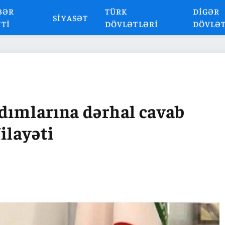
BƏR
TÜRK
DIGƏR
SIYASƏT
NTI
DÖVLƏTLƏRI
DÖVLƏ
ddımlarına dərhal cavab
Vilayəti