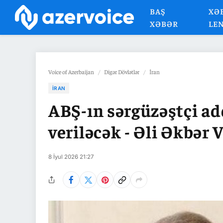
BAŞ
XƏ
XƏBƏR
LE
Voice of Azerbaijan
/
Digər Dövlətlər
/
İran
İRAN
ABŞ-ın sərgüzəştçi a
veriləcək - Əli Əkbər 
8 İyul 2026 21:27