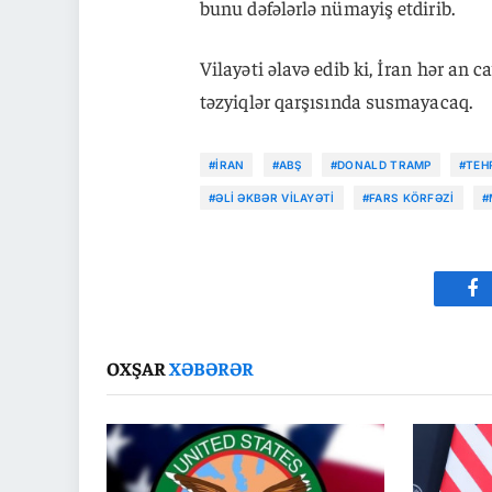
bunu dəfələrlə nümayiş etdirib.
Vilayəti əlavə edib ki, İran hər an 
təzyiqlər qarşısında susmayacaq.
#İRAN
#ABŞ
#DONALD TRAMP
#TEH
#ƏLI ƏKBƏR VILAYƏTI
#FARS KÖRFƏZI
#
Fa
OXŞAR
XƏBƏRƏR