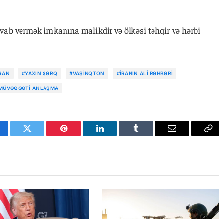
cavab vermək imkanına malikdir və ölkəsi təhqir və hərbi
RAN
#YAXIN ŞƏRQ
#VAŞINQTON
#İRANIN ALI RƏHBƏRI
MÜVƏQQƏTI ANLAŞMA
cebook
Twitter
Pinterest
LinkedIn
Tumblr
Email
Co
Li