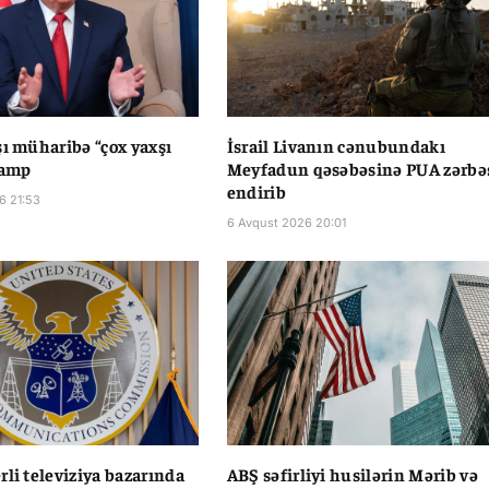
şı müharibə “çox yaxşı
İsrail Livanın cənubundakı
ramp
Meyfadun qəsəbəsinə PUA zərbə
endirib
6 21:53
6 Avqust 2026 20:01
rli televiziya bazarında
ABŞ səfirliyi husilərin Mərib və