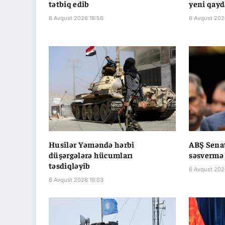
tətbiq edib
yeni qayd
6 Avqust 2026 19:56
6 Avqust 202
Husilər Yəməndə hərbi
ABŞ Senat
düşərgələrə hücumları
səsvermə 
təsdiqləyib
6 Avqust 202
6 Avqust 2026 19:03