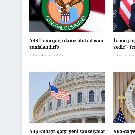
ABŞ İrana qarşı dəniz blokadasını
İrana qar
genişləndirib
gedir”- T
6 Avqust 2026 22:25
6 Avqust 202
ABŞ Kubaya qarşı yeni sanksiyalar
ABŞ-də ye