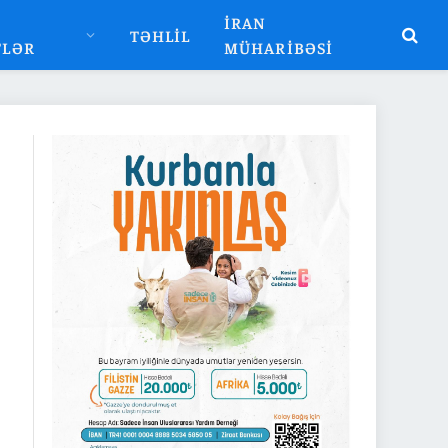
İRAN
TƏHLIL
TLƏR
MÜHARIBƏSI