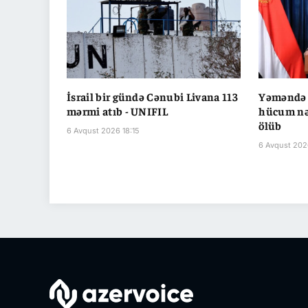
İsrail bir gündə Cənubi Livana 113
Yəməndə 
mərmi atıb - UNIFIL
hücum nət
ölüb
6 Avqust 2026 18:15
6 Avqust 202