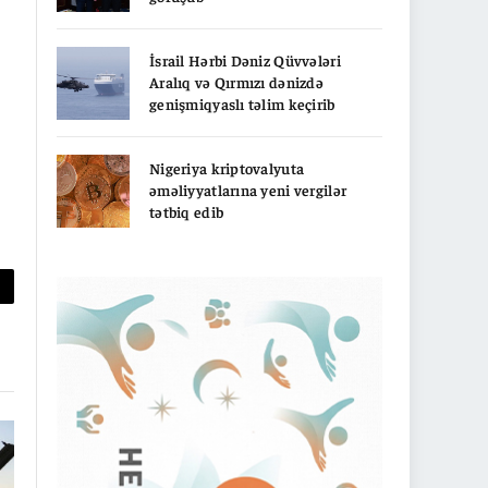
İsrail Hərbi Dəniz Qüvvələri
Aralıq və Qırmızı dənizdə
genişmiqyaslı təlim keçirib
Nigeriya kriptovalyuta
əməliyyatlarına yeni vergilər
tətbiq edib
py
nk