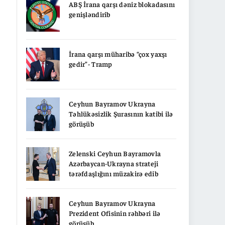
ABŞ İrana qarşı dəniz blokadasını
genişləndirib
İrana qarşı müharibə “çox yaxşı
gedir”- Tramp
Ceyhun Bayramov Ukrayna
Təhlükəsizlik Şurasının katibi ilə
görüşüb
Zelenski Ceyhun Bayramovla
Azərbaycan-Ukrayna strateji
tərəfdaşlığını müzakirə edib
Ceyhun Bayramov Ukrayna
Prezident Ofisinin rəhbəri ilə
görüşüb