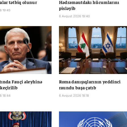
alar tətbiq olunur
Hədrəmautdakı hücumlarını
pisləyib
6 19:45
6 Avqust 2026 19:40
ında Fauçi əleyhinə
Roma danışıqlarının yeddinci
keçirilib
raundu başa çatıb
6 18:44
6 Avqust 2026 18:18