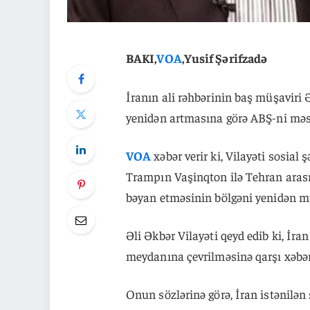
BAKI,
VOA
,Yusif Şərifzadə
İranın ali rəhbərinin baş müşaviri Ə
yenidən artmasına görə ABŞ-ni məs
VOA
xəbər verir ki, Vilayəti sosia
Trampın Vaşinqton ilə Tehran aras
bəyan etməsinin bölgəni yenidən mü
Əli Əkbər Vilayəti qeyd edib ki, İra
meydanına çevrilməsinə qarşı xəbər
Onun sözlərinə görə, İran istənilən