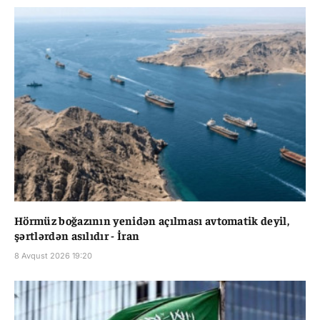
Hörmüz boğazının yenidən açılması avtomatik deyil,
şərtlərdən asılıdır - İran
8 Avqust 2026 19:20