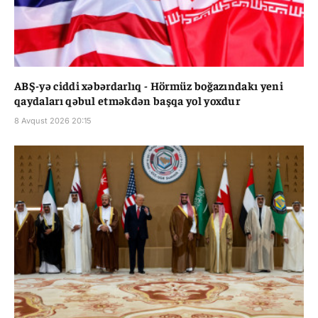
ABŞ-yə ciddi xəbərdarlıq - Hörmüz boğazındakı yeni
qaydaları qəbul etməkdən başqa yol yoxdur
8 Avqust 2026 20:15