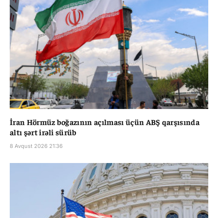
İran Hörmüz boğazının açılması üçün ABŞ qarşısında
altı şərt irəli sürüb
8 Avqust 2026 21:36