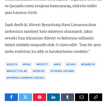
və Qəzzada rəsmi atəşkəsə baxmayaraq, yüzlərlə mülki
şəxs həyatını itirib.
İzadi deyib ki, Küveyt Beynəlxalq Hava Limanına dron
zərbəsinin mənbəyi hələ müəyyən olunmayıb, lakin
əvvəlki İran hücumları Küveyt və Bəhreynə edilənlər
özünü müdafiə məqsədli olub. O əlavə edib: “İran bir şeyə
zərbə endirirsə, bu ABŞ-ın hərəkətlərinə cavabdır.”
#QƏZZA
#İRAN
#KÜVEYT
#ABŞ
#LIVAN
#BƏHREYN
#MÜLKI ITKILƏR
#KÖRFƏZ
#TORPAQ HÜCUMU
#NORMALLAŞMANIN QARŞISI
Facebook
Twitter
Pinterest
LinkedIn
Tumblr
Email
Copy