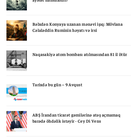
Bəlxdən Konyaya uzanan mənəvi işıq: Mövlana
Cəlaləddin Ruminin həyatı və irsi
Naqasakiyə atom bombası atılmasından 81 il ötür
Tarixdə bu gün – 9 Avqust
ABŞ İrandan ticarət gəmilərinə atəş açmamaq
barədə öhdəlik istəyir - Cey Di Vens