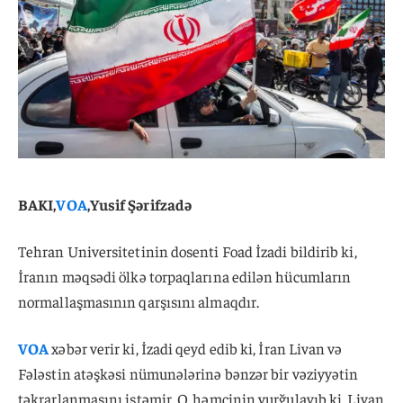
BAKI,
VOA
,Yusif Şərifzadə
Tehran Universitetinin dosenti Foad İzadi bildirib ki,
İranın məqsədi ölkə torpaqlarına edilən hücumların
normallaşmasının qarşısını almaqdır.
VOA
xəbər verir ki, İzadi qeyd edib ki, İran Livan və
Fələstin atəşkəsi nümunələrinə bənzər bir vəziyyətin
təkrarlanmasını istəmir. O, həmçinin vurğulayıb ki, Livan