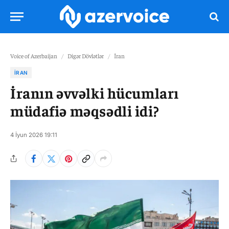
Voice of Azerbaijan
/
Digər Dövlətlər
/
İran
İRAN
İranın əvvəlki hücumları
müdafiə məqsədli idi?
4 İyun 2026 19:11