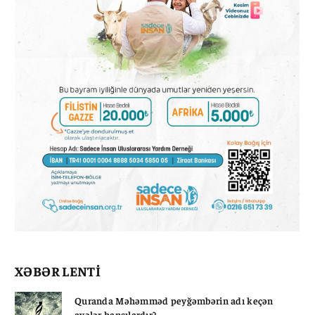
XƏBƏR LENTİ
Quranda Məhəmməd peyğəmbərin adı keçən
ayələr hansılardır?