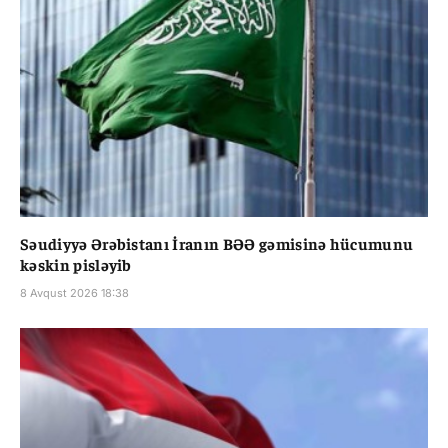
Səudiyyə Ərəbistanı İranın BƏƏ gəmisinə hücumunu
kəskin pisləyib
8 Avqust 2026 18:38