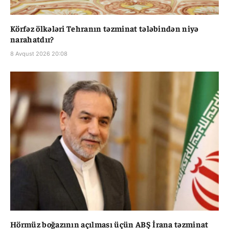
Körfəz ölkələri Tehranın təzminat tələbindən niyə
narahatdır?
8 Avqust 2026 20:08
Hörmüz boğazının açılması üçün ABŞ İrana təzminat