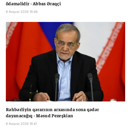
ödəməlidir - Abbas Əraqçi
8 Avqust 2026 19:46
Rəhbərliyin qərarının arxasında sona qədər
dayanacağıq - Məsud Pezeşkian
8 Avqust 2026 19:41