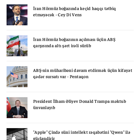
İran Hörmüz boğazında keçid haqqı tətbiq
etməyəcək - Cey Di Vens
İran Hörmüz boğazının açılması üçün ABŞ
qarşısında altı şərt irəli sürüb
ABŞ-nin müharibəni davam etdirmək üçün kifayət
qədər sursatı var - Pentaqon
Prezident İlham Əliyev Donald Trampa məktub
ünvanlayıb
"Apple" Çində süni intellekt rəqabətini "Qwen" ilə
gücləndirir