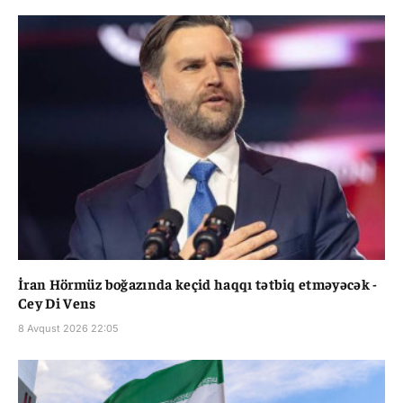
İran Hörmüz boğazında keçid haqqı tətbiq etməyəcək -
Cey Di Vens
8 Avqust 2026 22:05