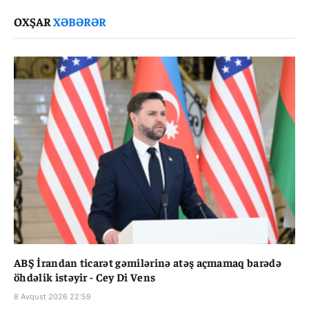
Link
OXŞAR
XƏBƏRƏR
ABŞ İrandan ticarət gəmilərinə atəş açmamaq barədə
öhdəlik istəyir - Cey Di Vens
8 Avqust 2026 22:59