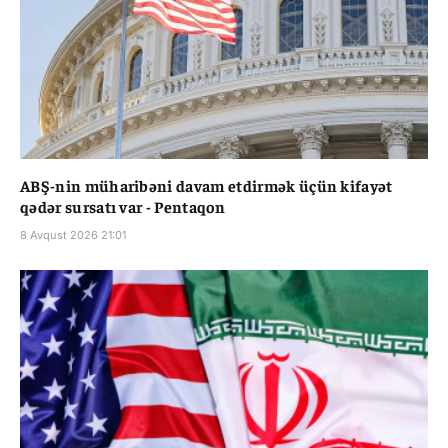
ABŞ-nin müharibəni davam etdirmək üçün kifayət
qədər sursatı var - Pentaqon
8 Avqust 2026 21:01