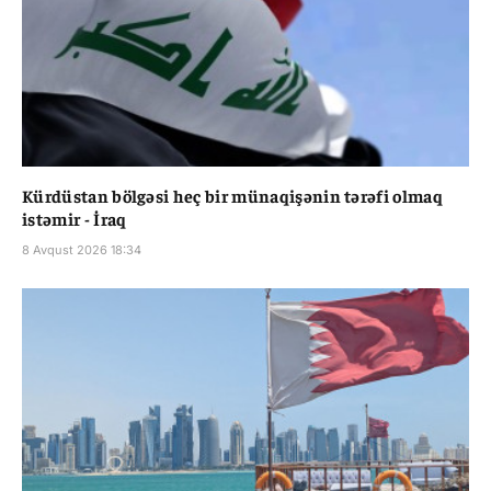
Kürdüstan bölgəsi heç bir münaqişənin tərəfi olmaq
istəmir - İraq
8 Avqust 2026 18:34