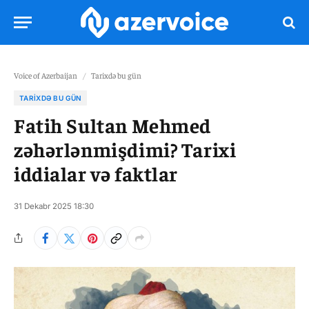
Voice of Azerbaijan
/
Tarixdə bu gün
TARIXDƏ BU GÜN
Fatih Sultan Mehmed
zəhərlənmişdimi? Tarixi
iddialar və faktlar
31 Dekabr 2025 18:30