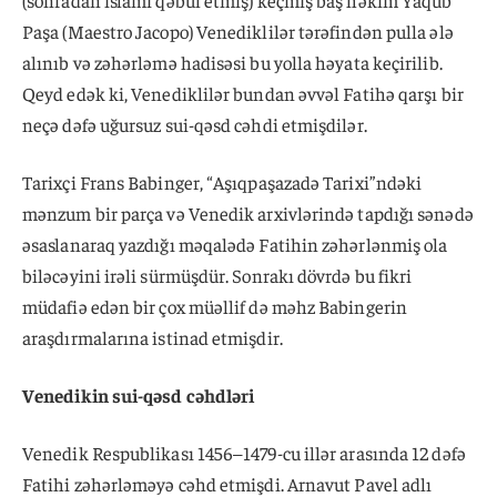
(sonradan islamı qəbul etmiş) keçmiş baş həkim Yaqub
Paşa (Maestro Jacopo) Venediklilər tərəfindən pulla ələ
alınıb və zəhərləmə hadisəsi bu yolla həyata keçirilib.
Qeyd edək ki, Venediklilər bundan əvvəl Fatihə qarşı bir
neçə dəfə uğursuz sui-qəsd cəhdi etmişdilər.
Tarixçi Frans Babinger, “Aşıqpaşazadə Tarixi”ndəki
mənzum bir parça və Venedik arxivlərində tapdığı sənədə
əsaslanaraq yazdığı məqalədə Fatihin zəhərlənmiş ola
biləcəyini irəli sürmüşdür. Sonrakı dövrdə bu fikri
müdafiə edən bir çox müəllif də məhz Babingerin
araşdırmalarına istinad etmişdir.
Venedikin sui-qəsd cəhdləri
Venedik Respublikası 1456–1479-cu illər arasında 12 dəfə
Fatihi zəhərləməyə cəhd etmişdi. Arnavut Pavel adlı