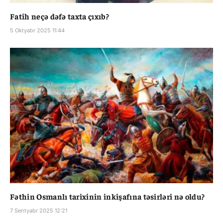
Fatih neçə dəfə taxta çıxıb?
5 Oktyabr 2025 11:44
Fəthin Osmanlı tarixinin inkişafına təsirləri nə oldu?
7 Sentyabr 2025 12:21