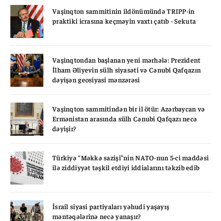
Vaşinqton sammitinin ildönümündə TRIPP-in
praktiki icrasına keçməyin vaxtı çatıb - Sekuta
Vaşinqtondan başlanan yeni mərhələ: Prezident
İlham Əliyevin sülh siyasəti və Cənubi Qafqazın
dəyişən geosiyasi mənzərəsi
Vaşinqton sammitindən bir il ötür: Azərbaycan və
Ermənistan arasında sülh Cənubi Qafqazı necə
dəyişir?
Türkiyə “Məkkə sazişi”nin NATO-nun 5-ci maddəsi
ilə ziddiyyət təşkil etdiyi iddialarını təkzib edib
İsrail siyasi partiyaları yəhudi yaşayış
məntəqələrinə necə yanaşır?