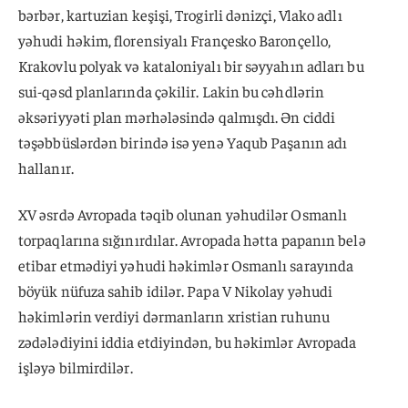
bərbər, kartuzian keşişi, Trogirli dənizçi, Vlako adlı
yəhudi həkim, florensiyalı Françesko Baronçello,
Krakovlu polyak və kataloniyalı bir səyyahın adları bu
sui-qəsd planlarında çəkilir. Lakin bu cəhdlərin
əksəriyyəti plan mərhələsində qalmışdı. Ən ciddi
təşəbbüslərdən birində isə yenə Yaqub Paşanın adı
hallanır.
XV əsrdə Avropada təqib olunan yəhudilər Osmanlı
torpaqlarına sığınırdılar. Avropada hətta papanın belə
etibar etmədiyi yəhudi həkimlər Osmanlı sarayında
böyük nüfuza sahib idilər. Papa V Nikolay yəhudi
həkimlərin verdiyi dərmanların xristian ruhunu
zədələdiyini iddia etdiyindən, bu həkimlər Avropada
işləyə bilmirdilər.