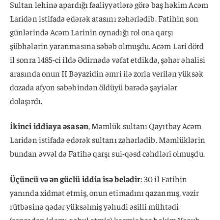
Sultan lehinə apardığı fəaliyyətlərə görə baş həkim Acəm
Laridən istifadə edərək atasını zəhərlədib. Fatihin son
günlərində Acəm Larinin oynadığı rol ona qarşı
şübhələrin yaranmasına səbəb olmuşdu. Acəm Lari dörd
il sonra 1485-ci ildə Ədirnədə vəfat etdikdə, şəhər əhalisi
arasında onun II Bəyazidin əmri ilə zorla verilən yüksək
dozada afyon səbəbindən öldüyü barədə şayiələr
dolaşırdı.
İkinci iddiaya əsasən
, Məmlük sultanı Qayıtbay Acəm
Laridən istifadə edərək sultanı zəhərlədib. Məmlüklərin
bundan əvvəl də Fatihə qarşı sui-qəsd cəhdləri olmuşdu.
Üçüncü və ən güclü iddia isə belədir
: 30 il Fatihin
yanında xidmət etmiş, onun etimadını qazanmış, vəzir
rütbəsinə qədər yüksəlmiş yəhudi əsilli mühtədi