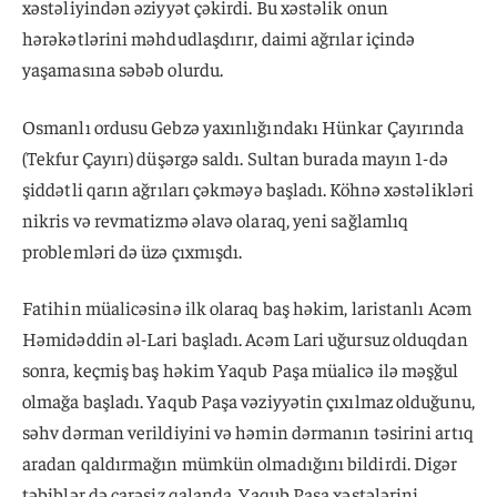
xəstəliyindən əziyyət çəkirdi. Bu xəstəlik onun
hərəkətlərini məhdudlaşdırır, daimi ağrılar içində
yaşamasına səbəb olurdu.
Osmanlı ordusu Gebzə yaxınlığındakı Hünkar Çayırında
(Tekfur Çayırı) düşərgə saldı. Sultan burada mayın 1-də
şiddətli qarın ağrıları çəkməyə başladı. Köhnə xəstəlikləri
nikris və revmatizmə əlavə olaraq, yeni sağlamlıq
problemləri də üzə çıxmışdı.
Fatihin müalicəsinə ilk olaraq baş həkim, laristanlı Acəm
Həmidəddin əl-Lari başladı. Acəm Lari uğursuz olduqdan
sonra, keçmiş baş həkim Yaqub Paşa müalicə ilə məşğul
olmağa başladı. Yaqub Paşa vəziyyətin çıxılmaz olduğunu,
səhv dərman verildiyini və həmin dərmanın təsirini artıq
aradan qaldırmağın mümkün olmadığını bildirdi. Digər
təbiblər də çarəsiz qalanda, Yaqub Paşa xəstələrini