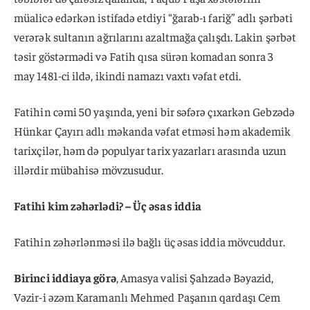
müalicə edərkən istifadə etdiyi “ğarab-ı fariğ” adlı şərbəti
verərək sultanın ağrılarını azaltmağa çalışdı. Lakin şərbət
təsir göstərmədi və Fatih qısa sürən komadan sonra 3
may 1481-ci ildə, ikindi namazı vaxtı vəfat etdi.
Fatihin cəmi 50 yaşında, yeni bir səfərə çıxarkən Gebzədə
Hünkar Çayırı adlı məkanda vəfat etməsi həm akademik
tarixçilər, həm də populyar tarix yazarları arasında uzun
illərdir mübahisə mövzusudur.
Fatihi kim zəhərlədi? – Üç əsas iddia
Fatihin zəhərlənməsi ilə bağlı üç əsas iddia mövcuddur.
Birinci iddiaya görə
, Amasya valisi Şahzadə Bəyazid,
Vəzir-i əzəm Karamanlı Mehmed Paşanın qardaşı Cem