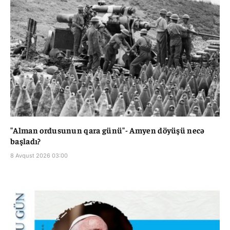
"Alman ordusunun qara günü"- Amyen döyüşü necə
başladı?
8 Avqust 2026 03:00