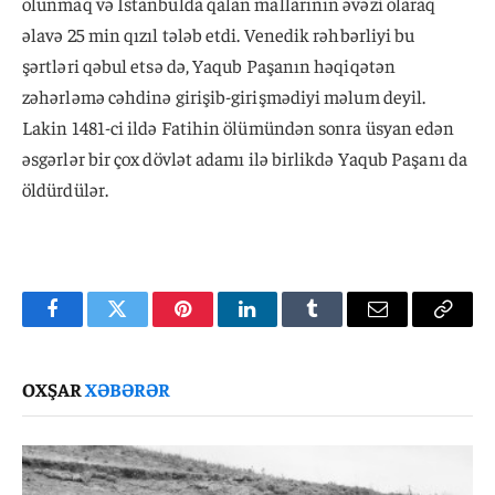
olunmaq və İstanbulda qalan mallarının əvəzi olaraq
əlavə 25 min qızıl tələb etdi. Venedik rəhbərliyi bu
şərtləri qəbul etsə də, Yaqub Paşanın həqiqətən
zəhərləmə cəhdinə girişib-girişmədiyi məlum deyil.
Lakin 1481-ci ildə Fatihin ölümündən sonra üsyan edən
əsgərlər bir çox dövlət adamı ilə birlikdə Yaqub Paşanı da
öldürdülər.
Facebook
Twitter
Pinterest
LinkedIn
Tumblr
Email
Copy
Link
OXŞAR
XƏBƏRƏR