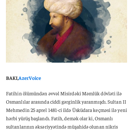
BAKI,
AzerVoice
Fatihin ölümündən əvvəl Misirdəki Məmlük dövləti ilə
Osmanlılar arasında ciddi gərginlik yaranmışdı. Sultan II
Mehmedin 25 aprel 1481-ci ildə Üsküdara keçməsi ilə yeni
hərbi yürüş başlandı. Fatih, demək olar ki, Osmanlı
sultanlarının əksəriyyətində müşahidə olunan nikris