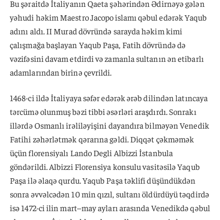
Bu şəraitdə İtaliyanın Qaeta şəhərindən Ədirnəyə gələn
yəhudi həkim Maestro Jacopo islamı qəbul edərək Yaqub
adını aldı. II Murad dövründə sarayda həkim kimi
çalışmağa başlayan Yaqub Paşa, Fatih dövründə də
vəzifəsini davam etdirdi və zamanla sultanın ən etibarlı
adamlarından birinə çevrildi.
1468-ci ildə İtaliyaya səfər edərək ərəb dilindən latıncaya
tərcümə olunmuş bəzi tibbi əsərləri araşdırdı. Sonrakı
illərdə Osmanlı irəliləyişini dayandıra bilməyən Venedik
Fatihi zəhərlətmək qərarına gəldi. Diqqət çəkməmək
üçün florensiyalı Lando Degli Albizzi İstanbula
göndərildi. Albizzi Florensiya konsulu vasitəsilə Yaqub
Paşa ilə əlaqə qurdu. Yaqub Paşa təklifi düşündükdən
sonra əvvəlcədən 10 min qızıl, sultanı öldürdüyü təqdirdə
isə 1472-ci ilin mart–may ayları arasında Venedikdə qəbul