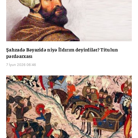
Şahzadə Bəyazidə niyə İldırım deyirdilər? Titulun
pərdəarxası
7 İyun 2026 06:46