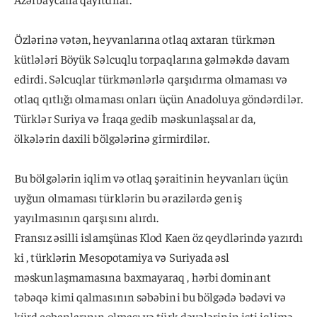
Özlərinə vətən, heyvanlarına otlaq axtaran türkmən
kütlələri Böyük Səlcuqlu torpaqlarına gəlməkdə davam
edirdi. Səlcuqlar türkmənlərlə qarşıdırma olmaması və
otlaq qıtlığı olmaması onları üçün Anadoluya göndərdilər.
Türklər Suriya və İraqa gedib məskunlaşsalar da,
ölkələrin daxili bölgələrinə girmirdilər.
Bu bölgələrin iqlim və otlaq şəraitinin heyvanları üçün
uyğun olmaması türklərin bu ərazilərdə geniş
yayılmasının qarşısını alırdı.
Fransız əsilli islamşünas Klod Kaen öz qeydlərində yazırdı
ki , türklərin Mesopotamiya və Suriyada əsl
məskunlaşmamasına baxmayaraq , hərbi dominant
təbəqə kimi qalmasının səbəbini bu bölgədə bədəvi və
kürd çobanlarının olması və türk dəvələrinin isti iqlimə