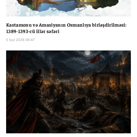
Kastamonu və Amasiyanın Osmanlıya birləşdirilməsi:
1389-1393-cü illər səfəri
5 İyul 2026 06:47