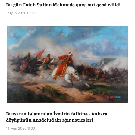
Bu gün Fateh Sultan Mehmedə qarşı sui-qəsd edildi
17 İyun 2026 03:00
Bursanın talanından İzmirin fəthinə - Ankara
döyüşünün Anadoludakı ağır nəticələri
14 İyun 2026 11:00