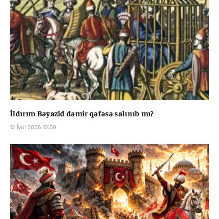
İldırım Bəyazid dəmir qəfəsə salınıb mı?
12 İyul 2026 10:00