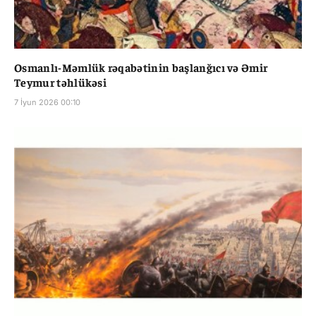
Osmanlı-Məmlük rəqabətinin başlanğıcı və Əmir
Teymur təhlükəsi
7 İyun 2026 00:10