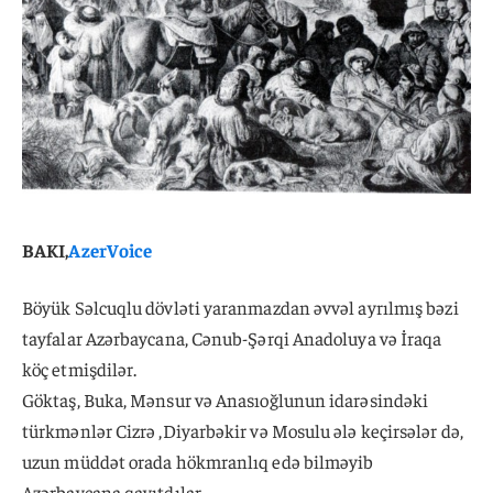
BAKI,
AzerVoice
Böyük Səlcuqlu dövləti yaranmazdan əvvəl ayrılmış bəzi
tayfalar Azərbaycana, Cənub-Şərqi Anadoluya və İraqa
köç etmişdilər.
Göktaş, Buka, Mənsur və Anasıoğlunun idarəsindəki
türkmənlər Cizrə ,Diyarbəkir və Mosulu ələ keçirsələr də,
uzun müddət orada hökmranlıq edə bilməyib
Azərbaycana qayıtdılar.