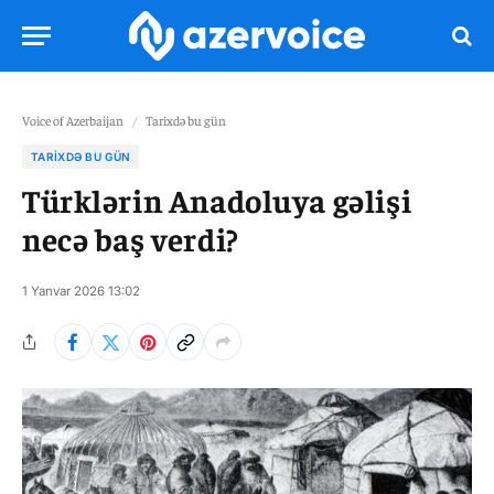
Voice of Azerbaijan
/
Tarixdə bu gün
TARIXDƏ BU GÜN
Türklərin Anadoluya gəlişi
necə baş verdi?
1 Yanvar 2026 13:02