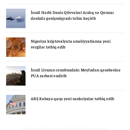
İsrail Hərbi Dəniz Qüvvələri Aralıq və Qırmızı
dənizdə genişmiqyaslı təlim keçirib
Nigeriya kriptovalyuta əməliyyatlarına yeni
vergilər tətbiq edib
İsrail Livanın cənubundakı Meyfadun qəsəbəsinə
PUA zərbəsi endirib
ABŞ Kubaya qarşı yeni sanksiyalar tətbiq edib