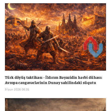
Türk döyüş taktikası - İldırım Bəyazidin hərbi dühası:
Avropa cəngavərlərinin Dunay sahilindəki süqutu
9 İyun 2026 06:35