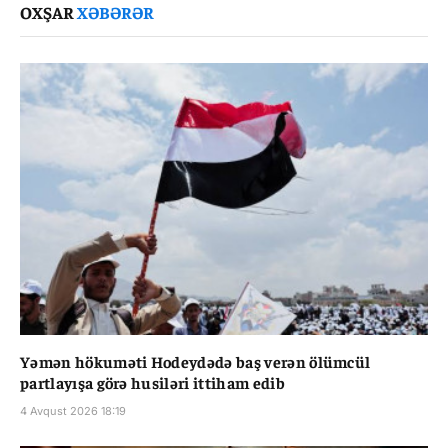
OXŞAR
XƏBƏRƏR
Yəmən hökuməti Hodeydədə baş verən ölümcül
partlayışa görə husiləri ittiham edib
4 Avqust 2026 18:19