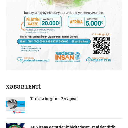
XƏBƏR LENTİ
Tarixdə bu gün – 7 Avqust
ABŞ İrana qarşı dəniz blokadasını genişləndirib