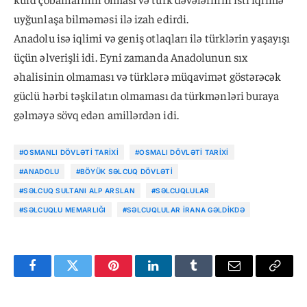
uyğunlaşa bilməməsi ilə izah edirdi.
Anadolu isə iqlimi və geniş otlaqları ilə türklərin yaşayışı
üçün əlverişli idi. Eyni zamanda Anadolunun sıx
əhalisinin olmaması və türklərə müqavimət göstərəcək
güclü hərbi təşkilatın olmaması da türkmənləri buraya
gəlməyə sövq edən amillərdən idi.
#OSMANLI DÖVLƏTI TARIXI
#OSMALI DÖVLƏTI TARIXI
#ANADOLU
#BÖYÜK SƏLCUQ DÖVLƏTI
#SƏLCUQ SULTANI ALP ARSLAN
#SƏLCUQLULAR
#SƏLCUQLU MEMARLIĞI
#SƏLCUQLULAR İRANA GƏLDIKDƏ
Facebook
Twitter
Pinterest
LinkedIn
Tumblr
Email
Copy
Link