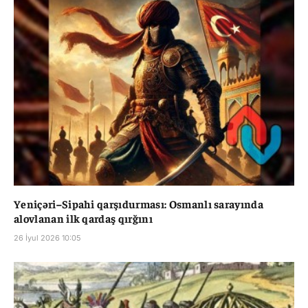
Yeniçəri–Sipahi qarşıdurması: Osmanlı sarayında
alovlanan ilk qardaş qırğını
26 İyul 2026 10:05