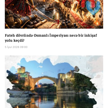
Fateh dövründə Osmanlı İmperiyası necə bir inkişaf
yolu keçdi?
5 İyul 2026 09:00