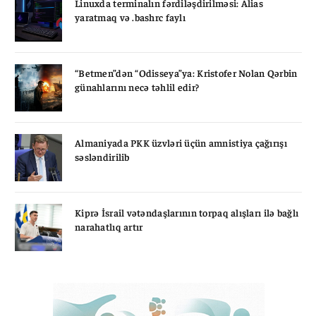
Linuxda terminalın fərdiləşdirilməsi: Alias
yaratmaq və .bashrc faylı
“Betmen”dən “Odisseya”ya: Kristofer Nolan Qərbin
günahlarını necə təhlil edir?
Almaniyada PKK üzvləri üçün amnistiya çağırışı
səsləndirilib
Kiprə İsrail vətəndaşlarının torpaq alışları ilə bağlı
narahatlıq artır