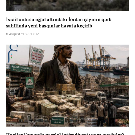
İsrail ordusu işğal altındakı İordan çayının qərb
sahilində yeni basqınlar həyata keçirib
8 Avqust 2026 18:02
Husilər Yəməndə paralel iqtisadiyyatı necə qurdular?