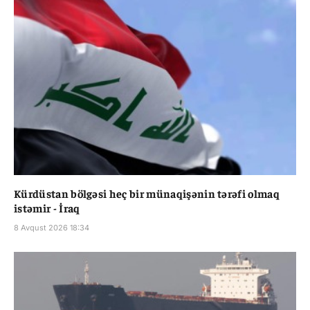
Kürdüstan bölgəsi heç bir münaqişənin tərəfi olmaq
istəmir - İraq
8 Avqust 2026 18:34