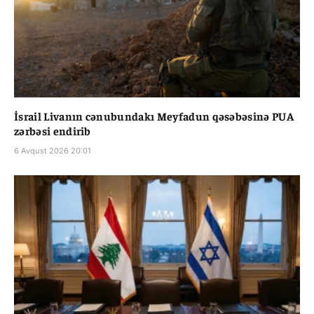
İsrail Livanın cənubundakı Meyfadun qəsəbəsinə PUA
zərbəsi endirib
6 Avqust 2026 20:01