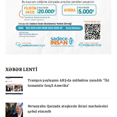
XƏBƏR LENTİ
Trampın paylaşımı ABŞ-da mübahisə yaradıb: “İki
tamamilə fərqli Amerika”
Netanyahu Qəzzada atəşkəsin ikinci mərhələsini
qəbul etməyib