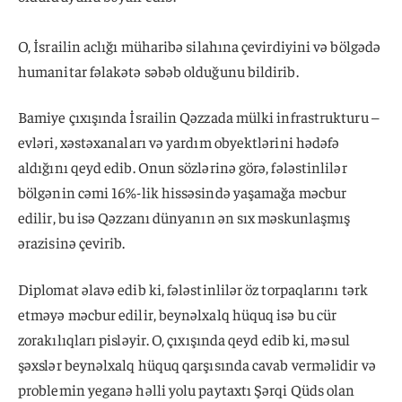
O, İsrailin aclığı müharibə silahına çevirdiyini və bölgədə
humanitar fəlakətə səbəb olduğunu bildirib.
Bamiye çıxışında İsrailin Qəzzada mülki infrastrukturu –
evləri, xəstəxanaları və yardım obyektlərini hədəfə
aldığını qeyd edib. Onun sözlərinə görə, fələstinlilər
bölgənin cəmi 16%-lik hissəsində yaşamağa məcbur
edilir, bu isə Qəzzanı dünyanın ən sıx məskunlaşmış
ərazisinə çevirib.
Diplomat əlavə edib ki, fələstinlilər öz torpaqlarını tərk
etməyə məcbur edilir, beynəlxalq hüquq isə bu cür
zorakılıqları pisləyir. O, çıxışında qeyd edib ki, məsul
şəxslər beynəlxalq hüquq qarşısında cavab verməlidir və
problemin yeganə həlli yolu paytaxtı Şərqi Qüds olan