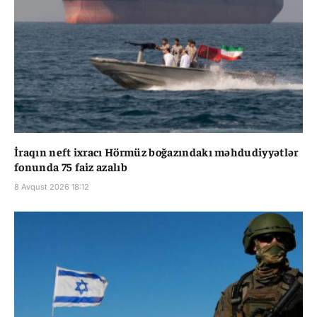
İraqın neft ixracı Hörmüz boğazındakı məhdudiyyətlər
fonunda 75 faiz azalıb
8 Avqust 2026 18:12