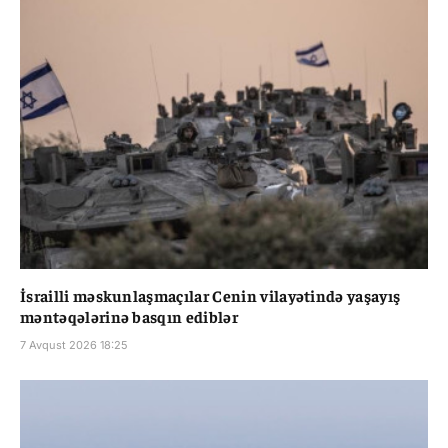
İsrailli məskunlaşmaçılar Cenin vilayətində yaşayış
məntəqələrinə basqın ediblər
7 Avqust 2026 18:25