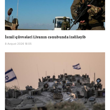
İsrail qüvvələri Livanın cənubunda irəliləyib
8 Avqust 2026 18:05