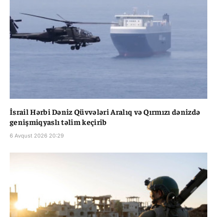
İsrail Hərbi Dəniz Qüvvələri Aralıq və Qırmızı dənizdə
genişmiqyaslı təlim keçirib
6 Avqust 2026 20:29