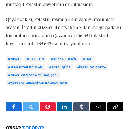
müstəqil Fələstin dövlətinin qurulmasıdır.
Qeyd edək ki, Fələstin rəsmilərinin verdiyi məlumata
əsasən, İsrailin 2023-cü il oktyabrın 7-dən indiyə qədərki
hücumları nəticəsində Qəzzada azı 56 531 fələstinli
həyatını itirib, 133 642 nəfər isə yaralanıb.
#İSRAIL
#FƏLƏSTIN
#QƏZZA ZOLAĞI
#BMT
#HUMANITAR BÖHRAN
#ŞƏRQI QÜDS
#İSRAIL VƏ QƏZZA
#İSRAIL VƏ QƏZZA MÜNAQIŞƏSI
#QƏZZADA HUMANITAR BÖHRAN 2025
Facebook
Twitter
Pinterest
LinkedIn
Tumblr
Email
Copy
Link
OXŞAR
XƏBƏRƏR