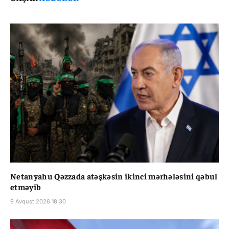
Netanyahu Qəzzada atəşkəsin ikinci mərhələsini qəbul
etməyib
9 Avqust 2026 18:30