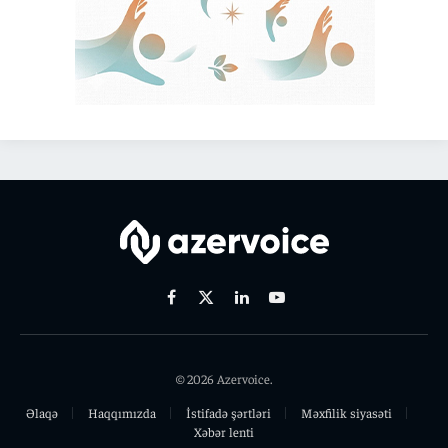
Facebook
X
Linkedin
Youtube
(Twitter)
© 2026 Azervoice.
Əlaqə
Haqqımızda
İstifadə şərtləri
Məxfilik siyasəti
Xəbər lenti