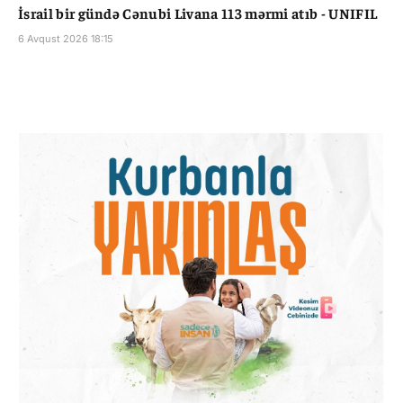
İsrail bir gündə Cənubi Livana 113 mərmi atıb - UNIFIL
6 Avqust 2026 18:15