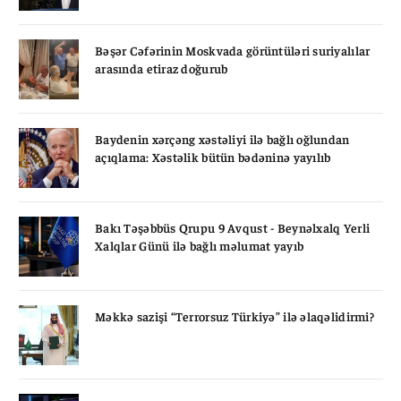
Bəşər Cəfərinin Moskvada görüntüləri suriyalılar
arasında etiraz doğurub
Baydenin xərçəng xəstəliyi ilə bağlı oğlundan
açıqlama: Xəstəlik bütün bədəninə yayılıb
Bakı Təşəbbüs Qrupu 9 Avqust - Beynəlxalq Yerli
Xalqlar Günü ilə bağlı məlumat yayıb
Məkkə sazişi “Terrorsuz Türkiyə” ilə əlaqəlidirmi?