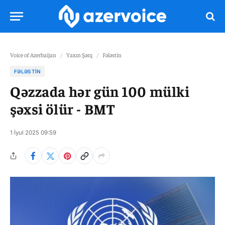
Voice of Azerbaijan
/
Yaxın Şərq
/
Fələstin
FƏLƏSTIN
Qəzzada hər gün 100 mülki
şəxsi ölür - BMT
1 İyul 2025 09:59