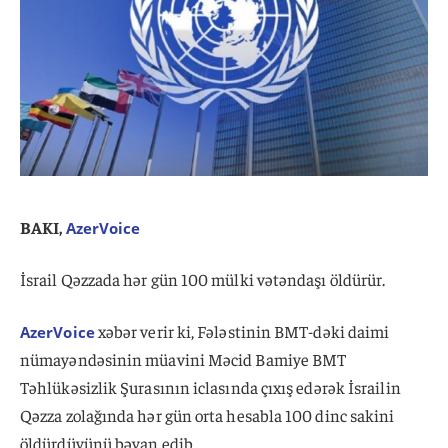
BAKI,
AzerVoice
İsrail Qəzzada hər gün 100 mülki vətəndaşı öldürür.
xəbər verir ki, Fələstinin BMT-dəki daimi
AzerVoice
nümayəndəsinin müavini Məcid Bamiye BMT
Təhlükəsizlik Şurasının iclasında çıxış edərək İsrailin
Qəzza zolağında hər gün orta hesabla 100 dinc sakini
öldürdüyünü bəyan edib.